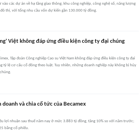
 vào các dự án về hạ tầng giao thông, khu công nghiệp, công nghệ số, năng lượng
ển đô thị, với tổng nhu cầu vốn dự kiến gần 130.000 tỷ đồng.
ng' Việt không đáp ứng điều kiện công ty đại chúng
n
limex, Tập đoàn Công nghiệp Cao su Việt Nam không đáp ứng điều kiện công ty đại
 tỷ lệ cơ cấu cổ đông theo luật. Tuy nhiên, những doanh nghiệp này không bị hủy
 chúng.
h doanh và chia cổ tức của Becamex
êu lợi nhuận sau thuế năm nay ở mức 3.883 tỷ đồng, tăng 10% so với năm trước;
25 bằng cổ phiếu.