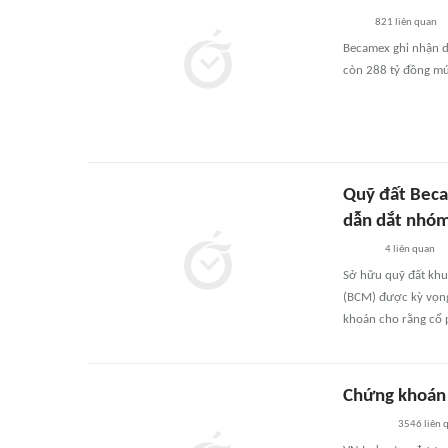
821
liên quan
Becamex ghi nhận do
còn 288 tỷ đồng mứ
Quỹ đất Beca
dẫn dắt nhóm
4
liên quan
Sở hữu quỹ đất khu 
(BCM) được kỳ vọng
khoán cho rằng cổ p
Chứng khoán n
3546
liên 