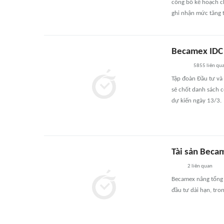
công bố kế hoạch c
ghi nhận mức tăng 
Becamex IDC 
5855
liên qu
Tập đoàn Đầu tư và
sẽ chốt danh sách c
dự kiến ngày 13/3.
Tài sản Beca
2
liên quan
Becamex nâng tổng 
đầu tư dài hạn, tro