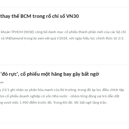
 thay thế BCM trong rổ chỉ số VN30
 khoán TP.HCM (HOSE) công bố danh mục cổ phiếu thành phần mới của các bộ chỉ
 và VNDiamond trong kỳ xem xét quý I/2026, với ngày hiệu lực chính thức từ 2/2.
'đỏ rực', cổ phiếu một hãng bay gây bất ngờ
uan
y 23/1 ghi nhận sự phân hóa mạnh của thị trường, trong đó áp lực điều chỉnh tập
hóm cổ phiếu doanh nghiệp có vốn Nhà nước - nhóm từng đóng vai trò dẫn dắt
ng vượt mốc 1.900 điểm trước đó. Trong khi đó, VJC bất ngờ tăng trần.