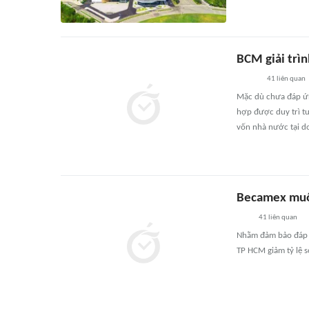
BCM giải trìn
41
liên quan
Mặc dù chưa đáp ứn
hợp được duy trì tư
vốn nhà nước tại d
Becamex muố
41
liên quan
Nhằm đảm bảo đáp ứ
TP HCM giảm tỷ lệ