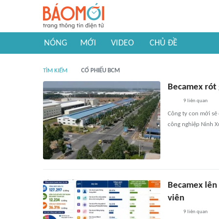
NÓNG
MỚI
VIDEO
CHỦ ĐỀ
TÌM KIẾM
CỔ PHIẾU BCM
Becamex rót 
9
liên quan
Công ty con mới sẽ
công nghiệp Ninh Xu
Becamex lên 
viên
9
liên quan