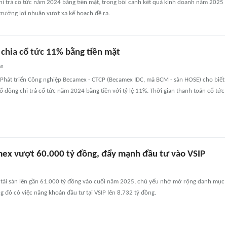
hi trả cổ tức năm 2024 bằng tiền mặt, trong bối cảnh kết quả kinh doanh năm 2025
trưởng lợi nhuận vượt xa kế hoạch đề ra.
chia cổ tức 11% bằng tiền mặt
an
 Phát triển Công nghiệp Becamex - CTCP (Becamex IDC, mã BCM - sàn HOSE) cho biết
ổ đông chi trả cổ tức năm 2024 bằng tiền với tỷ lệ 11%. Thời gian thanh toán cổ tức
mex vượt 60.000 tỷ đồng, đẩy mạnh đầu tư vào VSIP
tài sản lên gần 61.000 tỷ đồng vào cuối năm 2025, chủ yếu nhờ mở rộng danh mục
ng đó có việc nâng khoản đầu tư tại VSIP lên 8.732 tỷ đồng.