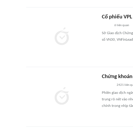
Cổ phiếu VPL
6
liên quan
Sở Giao dịch Chứng
số VN30, VNFinLead
Chứng khoán 
2421
liên q
Phiên giao dịch ngà
trung rõ nét vào n
chính trong nhịp tă