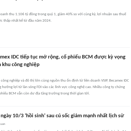
anh thu 1.106 tỷ đồng trong quý 1, giảm 40% so với cùng kỳ, lợi nhuận sau thuế
c thấp nhất kể từ đầu năm 2024.
mex IDC tiếp tục mở rộng, cổ phiếu BCM được kỳ vọng
 khu công nghiệp
công nghiệp và đô thị lớn cùng nguồn thu ổn định từ liên doanh VSIP, Becamex IDC
 hưởng lợi từ làn sóng FDI vào các lĩnh vực công nghệ cao. Nhiều công ty chứng
hiếu BCM vẫn còn dư địa tăng trưởng trong thời gian tới.
gày 10/3 'hồi sinh' sau cú sốc giảm mạnh nhất lịch sử
quan