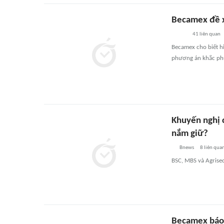
Becamex đề 
41
liên quan
Becamex cho biết h
phương án khắc phụ
Khuyến nghị 
nắm giữ?
Bnews
8
liên qua
BSC, MBS và Agrise
Becamex báo 