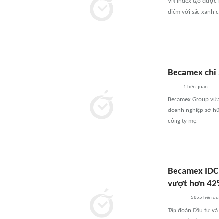
VN-Index tạo được n
điểm với sắc xanh c
Becamex chi 
1
liên quan
Becamex Group vừa 
doanh nghiệp sở hữu
công ty mẹ.
Becamex IDC 
vượt hơn 42
5855
liên qu
Tập đoàn Đầu tư và