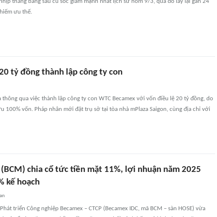
hịp thăng bằng sau cú sốc giảm mạnh nhất lịch sử hôm 9/3, qua đó lấy lại gần 24
hiếm ưu thế.
20 tỷ đồng thành lập công ty con
thông qua việc thành lập công ty con WTC Becamex với vốn điều lệ 20 tỷ đồng, do
 100% vốn. Pháp nhân mới đặt trụ sở tại tòa nhà mPlaza Saigon, cùng địa chỉ với
(BCM) chia cổ tức tiền mặt 11%, lợi nhuận năm 2025
% kế hoạch
an
 Phát triển Công nghiệp Becamex – CTCP (Becamex IDC, mã BCM – sàn HOSE) vừa