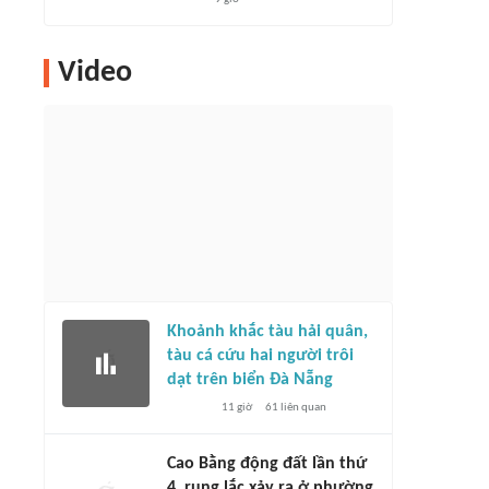
Video
Khoảnh khắc tàu hải quân,
tàu cá cứu hai người trôi
dạt trên biển Đà Nẵng
11 giờ
61
liên quan
Cao Bằng động đất lần thứ
4, rung lắc xảy ra ở phường