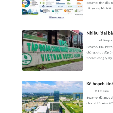
Becamex tính đầu tư
tái tạo và phát tri
Nhiều 'đại bà
41
liên qua
Becamex IDC, Petro
chúng, chưa đáp ứng
tư cách công ty đại
Kế hoạch kin
41
liên quan
Becamex đặt mục ti
chia cổ tức năm 20