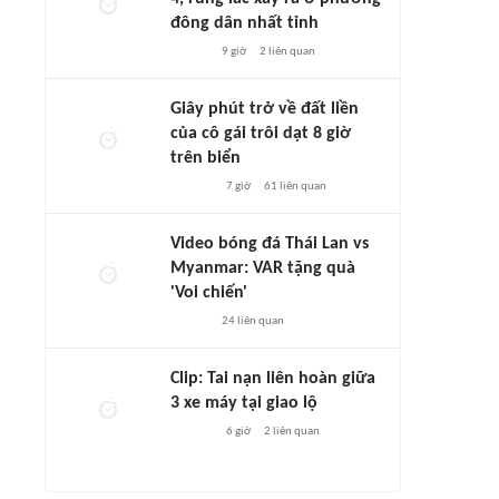
đông dân nhất tỉnh
9 giờ
2
liên quan
Giây phút trở về đất liền
của cô gái trôi dạt 8 giờ
trên biển
7 giờ
61
liên quan
Video bóng đá Thái Lan vs
Myanmar: VAR tặng quà
'Voi chiến'
24
liên quan
Clip: Tai nạn liên hoàn giữa
3 xe máy tại giao lộ
6 giờ
2
liên quan