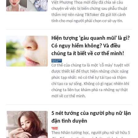
Việt Phương Thoa mới đây đã chia sẻ câu
chuyện về việc bị biến chứng sau phẫu thuật
thẩm mỹ nên nàng TikToker đã gửi lời cảnh
tỉnh cho mọi người phải chọn cơ sở uy tín.
Hiện tượng 'gàu quanh mũi' là gì?
Có nguy hiểm không? Và điều
chúng ta ít biết về cơ thể mình!
Cơ thể của chúng ta là một 'cỗ máy' tuyệt vời
được thiết kế để thực hiện những chức năng
phức tạp nhất: nó có thể tự tái tạo và thậm
chí tạo ra sự sống. Không có gì ngạc nhiên khi
chúng ta liên tục khám phá ra những sự thật
mới về cơ thể mình.
5 nét tướng của người phụ nữ lận
đận tình duyên
Theo Nhân tướng học, người phụ nữ sở hữu 5