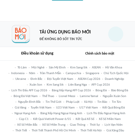
TẢI ỨNG DỤNG BÁO MỚI
ĐỂ KHÔNG BỎ SÓT TIN TỨC
Điều khoản sử dụng
Chính sách bảo mật
Tô Lâm
Mũi Nghê
Sân Mỹ Đình
Kim Sang-Sik
ASEAN
Hồ Văn Khoa
Indonesia
Năm
Trần Thanh Mẫn
Campuchia
Singapore
Chủ Tịch Quốc Hội
Ukraine
Đình Bắc
Đội Tuyển Việt Nam
ASEAN Cup 2026
Doanh Nghiệp
Xuân Son
Kim Sang Sik
Liên Bang Nga
AFF Cup 2026
Lịch Thi Đấu AFF Cup 2026
Bảng Xếp Hạng AFF Cup 2026
Bóng Đá
Báo Bóng Đá
Bóng Đá Việt Nam
Thể Thao
Lionel Messi
Lamine Yamal
Nguyễn Xuân Son
Nguyễn Đình Bắc
Tin Thế Giới
Pháp Luật
Xã Hội
Tin Bão
Tin Tức
Giá Vàng
Tuyển Việt Nam
U23 Việt Nam
U17 Việt Nam
Kết Quả Bóng Đá
Ngoại Hạng Anh
Bảng Xếp Hạng Ngoại Hạng Anh
Lịch Thi Đấu Ngoại Hạng Anh
Cúp C1
Kết Quả Vietlott Power 6/55
Kết Quả Xổ Số
Xổ Số Miền Nam
Xổ Số Miền Bắc
Xổ Số Miền Trung
Giao Thông
Thời Sự
Lịch Vạn Niên
Thời Tiết
Thời Tiết Thành Phố Hồ Chí Minh
Thời Tiết Hà Nội
Giá Xăng Dầu