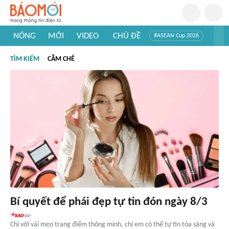
NÓNG
MỚI
VIDEO
CHỦ ĐỀ
#ASEAN Cup 2026
#Trí tuệ nhân tạo
#Mỹ - Iran
#Khám phá Việt Nam
TÌM KIẾM
CẰM CHẺ
#Khám phá thế giới
Bí quyết để phái đẹp tự tin đón ngày 8/3
Chỉ với vài mẹo trang điểm thông minh, chị em có thể tự tin tỏa sáng và