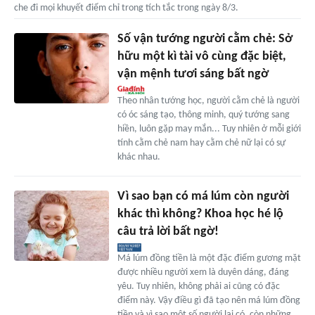
che đi mọi khuyết điểm chỉ trong tích tắc trong ngày 8/3.
Số vận tướng người cằm chẻ: Sở
hữu một kì tài vô cùng đặc biệt,
vận mệnh tươi sáng bất ngờ
Theo nhân tướng học, người cằm chẻ là người
có óc sáng tạo, thông minh, quý tướng sang
hiền, luôn gặp may mắn... Tuy nhiên ở mỗi giới
tính cằm chẻ nam hay cằm chẻ nữ lại có sự
khác nhau.
Vì sao bạn có má lúm còn người
khác thì không? Khoa học hé lộ
câu trả lời bất ngờ!
Má lúm đồng tiền là một đặc điểm gương mặt
được nhiều người xem là duyên dáng, đáng
yêu. Tuy nhiên, không phải ai cũng có đặc
điểm này. Vậy điều gì đã tạo nên má lúm đồng
tiền và vì sao một số người lại có, còn những