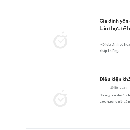
Gia đình yên
báo thực tế h
Mỗi gia đình có ho
khập khiễng.
Điều kiện khắ
20
liên quan
Những nơi được chọ
cao, hướng gió và m