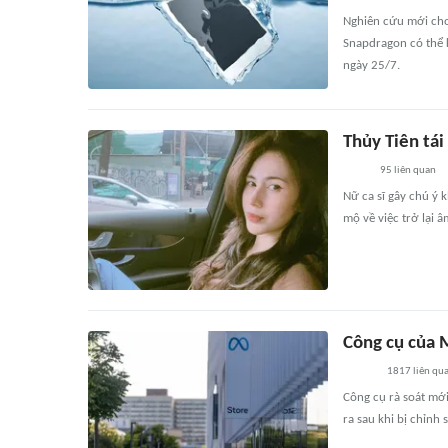
Nghiên cứu mới cho
Snapdragon có thể k
ngày 25/7.
Thủy Tiên tá
95
liên quan
Nữ ca sĩ gây chú ý 
mộ về việc trở lại 
Công cụ của 
1817
liên qu
Công cụ rà soát mới
ra sau khi bị chỉnh 