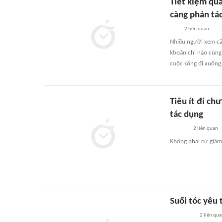
Tiết kiệm quá
càng phản tá
2
liên quan
Nhiều người xem cắt
khoản chi nào cũng 
cuộc sống đi xuống,
Tiêu ít đi ch
tác dụng
2
liên quan
Không phải cứ giảm 
Suối tóc yêu 
2
liên qu