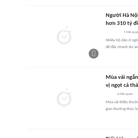
Người Hà Nội
hơn 310 tỷ đ
1
liên qua
Nhiều hộ dân ở ngõ
để đẩy nhanh dự á
Mùa vải ngắn 
vị ngọt cả th
6
liên quan
Mùa vải thiều thườn
gian thưởng thức lo