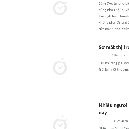
Sáng 7-6, tại phố b
cùng nhau hội tụ về
through hair donati
không phải để làm 
sức mạnh cho những
Sợ mất thị tr
2
liên quan
Sau khi tăng giá, d
Trái lại, một thươn
Nhiều người b
này
1
liên quan
Nhiều người nghĩ mu