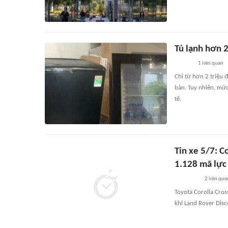
Tủ lạnh hơn 2
1
liên quan
Chỉ từ hơn 2 triệu 
bản. Tuy nhiên, mức
tế.
Tin xe 5/7: C
1.128 mã lực
2
liên qua
Toyota Corolla Cros
khi Land Rover Dis