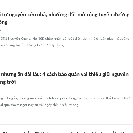
 tự nguyện xén nhà, nhường đất mở rộng tuyến đường
ồng
n
 381 Nguyễn Khang (Hà Nội) chấp nhận cắt bớt diện tích nhà ở, bàn giao mặt bằng
n mở rộng tuyến đường hơn 310 tỷ đồng.
nhưng ăn dài lâu: 4 cách bảo quản vải thiều giữ nguyên
áng trời
g rất ngắn, nhưng nếu biết cách bảo quản đúng, bạn hoàn toàn có thể kéo dài thời
ại quả thơm ngọt này từ vài ngày đến nhiều tháng.