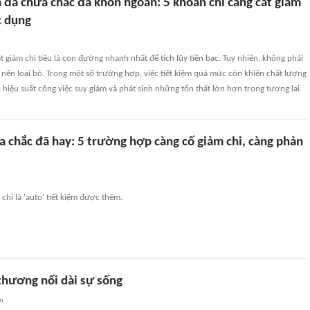
 đà chưa chắc đã khôn ngoan: 5 khoản chi càng cắt giảm
c dụng
 giảm chi tiêu là con đường nhanh nhất để tích lũy tiền bạc. Tuy nhiên, không phải
nên loại bỏ. Trong một số trường hợp, việc tiết kiệm quá mức còn khiến chất lượng
 hiệu suất công việc suy giảm và phát sinh những tổn thất lớn hơn trong tương lai.
ưa chắc đã hay: 5 trường hợp càng cố giảm chi, càng phản
chi là 'auto' tiết kiệm được thêm.
thương nối dài sự sống
an