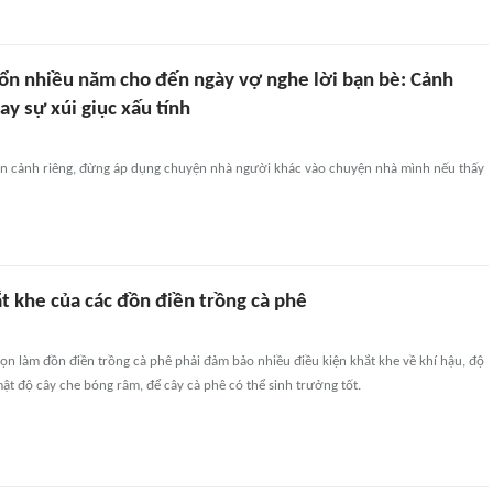
 ổn nhiều năm cho đến ngày vợ nghe lời bạn bè: Cảnh
ay sự xúi giục xấu tính
àn cảnh riêng, đừng áp dụng chuyện nhà người khác vào chuyện nhà mình nếu thấy
t khe của các đồn điền trồng cà phê
n làm đồn điền trồng cà phê phải đảm bảo nhiều điều kiện khắt khe về khí hậu, độ
ật độ cây che bóng râm, để cây cà phê có thể sinh trưởng tốt.