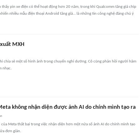
 thấy pin xe điện có thể hoạt động hơn 20 năm, trong khi Qualcomm tăng giá chip
hiến nhiều mẫu điện thoại Android tăng giá... là những tin công nghệ đáng chú ý
i xuất MXH
khi chia sẻ một số hình ảnh trong chuyến nghỉ dưỡng. Cô cũng phản hồi người hâm
âm nhạc.
Meta không nhận diện được ảnh AI do chính mình tạo ra
an
 của Meta thất bại trong việc nhận diện hơn một nửa số ảnh AI do chính mình tạo
sửa đơn giản.