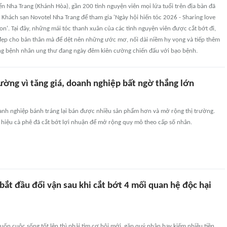
iển Nha Trang (Khánh Hòa), gần 200 tình nguyện viên mọi lứa tuổi trên địa bàn đã
 Khách sạn Novotel Nha Trang để tham gia 'Ngày hội hiến tóc 2026 - Sharing love
on'. Tại đây, những mái tóc thanh xuân của các tình nguyện viên được cắt bớt đi,
đẹp cho bản thân mà để dệt nên những ước mơ, nối dài niềm hy vọng và tiếp thêm
 bệnh nhân ung thư đang ngày đêm kiên cường chiến đấu với bạo bệnh.
ường vì tăng giá, doanh nghiệp bất ngờ thắng lớn
oanh nghiệp bánh tráng lại bán được nhiều sản phẩm hơn và mở rộng thị trường.
g hiệu cà phê đã cắt bớt lợi nhuận để mở rộng quy mô theo cấp số nhân.
ắt đầu đổi vận sau khi cắt bớt 4 mối quan hệ độc hại
ốn cuộc sống tốt lên thì phải tìm cơ hội mới, gặp quý nhân hay kiếm nhiều tiền