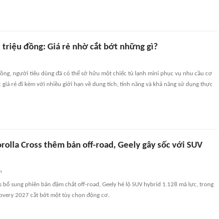
 triệu đồng: Giá rẻ nhờ cắt bớt những gì?
đồng, người tiêu dùng đã có thể sở hữu một chiếc tủ lạnh mini phục vụ nhu cầu cơ
 giá rẻ đi kèm với nhiều giới hạn về dung tích, tính năng và khả năng sử dụng thực
orolla Cross thêm bản off-road, Geely gây sốc với SUV
n
s bổ sung phiên bản đậm chất off-road, Geely hé lộ SUV hybrid 1.128 mã lực, trong
covery 2027 cắt bớt một tùy chọn động cơ.