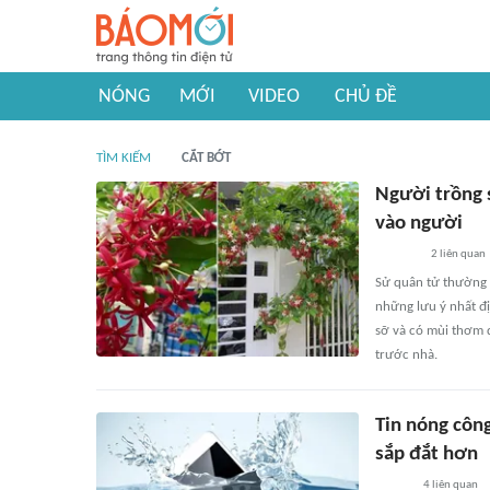
NÓNG
MỚI
VIDEO
CHỦ ĐỀ
TÌM KIẾM
CẮT BỚT
Người trồng s
vào người
2
liên quan
Sử quân tử thường 
những lưu ý nhất đị
sỡ và có mùi thơm d
trước nhà.
Tin nóng côn
sắp đắt hơn
4
liên quan