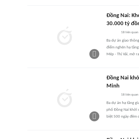
Đồng Nai: Khở
30.000 tỷ đồ
18
liên quan
Ba dự án giao thôn
điểm nghẽn hạ tầng 
Mép - Thị Vải, mở ra
Đồng Nai khởi
Minh
18
liên quan
Ba dự án hạ tầng g
phố Đồng Nai khởi c
biệt 500 ngày đêm 