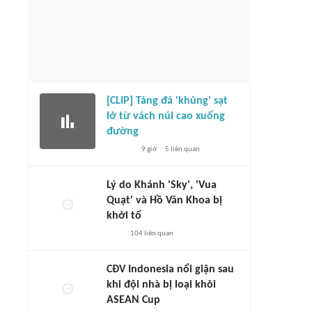
[CLIP] Tảng đá 'khủng' sạt
lở từ vách núi cao xuống
đường
9 giờ
5
liên quan
Lý do Khánh 'Sky', 'Vua
Quạt' và Hồ Văn Khoa bị
khởi tố
104
liên quan
CĐV Indonesia nổi giận sau
khi đội nhà bị loại khỏi
ASEAN Cup