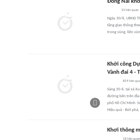
Đồng Nai khởi
33
liên quan
Ngày 30/6, UBND Thà
tầng giao thông the
trong vùng, liên vùn
Khởi công Dự
Vành đai 4 -
859
liên qu
Sáng 30-6, tại xã 
đường bên trên địa
phố Hồ Chí Minh. S
Hiệu quả - Bứt phá,
Khơi thông m
18
liên qua