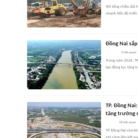
Với tổng chiều dài
nhanh tiến độ triển
Đồng Nai sắp
3
liên quan
Trong năm 2026, TP
tạo động lực tăng t
TP. Đồng Nai:
tăng trưởng
18
liên quan
TP. Đồng Nai vừa kh
mở rộng liên kết vù