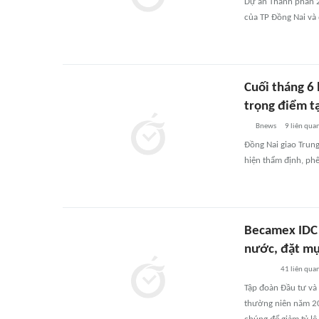
Dự án Thành phần 2
của TP Đồng Nai và 
Cuối tháng 6
trọng điểm t
Bnews
9
liên qua
Đồng Nai giao Trun
hiện thẩm định, phê
Becamex IDC 
nước, đặt mục
41
liên qua
Tập đoàn Đầu tư và 
thường niên năm 20