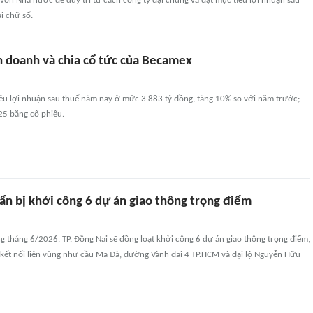
 vốn Nhà nước để duy trì tư cách công ty đại chúng và đặt mục tiêu lợi nhuận sau
i chữ số.
h doanh và chia cổ tức của Becamex
êu lợi nhuận sau thuế năm nay ở mức 3.883 tỷ đồng, tăng 10% so với năm trước;
25 bằng cổ phiếu.
ẩn bị khởi công 6 dự án giao thông trọng điểm
g tháng 6/2026, TP. Đồng Nai sẽ đồng loạt khởi công 6 dự án giao thông trọng điểm,
 kết nối liên vùng như cầu Mã Đà, đường Vành đai 4 TP.HCM và đại lộ Nguyễn Hữu