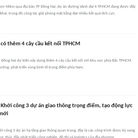
 hơn 46km qua địa bàn TP Đồng Nai, dự án đường Vành đai 4 TP.HCM đang được đẩy
 khai, trong đó công tác giải phóng mặt bằng đạt nhiều kết quả tích cực.
 có thêm 4 cây cầu kết nối TPHCM
 Đồng Nai dự kiến xây dựng thêm 4 cây cầu kết nối với khu vực phía Bắc TPHCM,
rưởng, phát triển vùng kinh tế trọng điểm phía Nam.
 Khởi công 3 dự án giao thông trọng điểm, tạo động lực
 mới
ởi công 3 dự án hạ tầng giao thông quan trọng, đây là các công trình được kỳ vọng
ng, thúc đẩy phát triển công nghiệp, đô thị và logistics của địa phương.