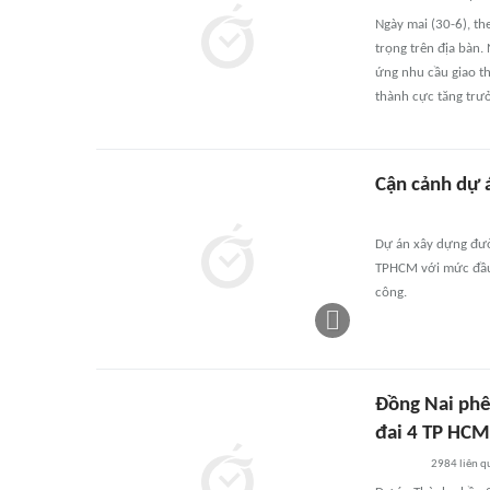
Ngày mai (30-6), th
trọng trên địa bàn.
ứng nhu cầu giao t
thành cực tăng trư
Cận cảnh dự 
Dự án xây dựng đườ
TPHCM với mức đầu 
công.
Đồng Nai phê
đai 4 TP HCM
2984
liên q