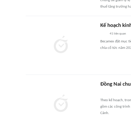
chúng để giảm tỷ lệ
thuế tăng trưởng ha
Kế hoạch kin
41
liên quan
Becamex đặt mục ti
chia cổ tức năm 20
Đồng Nai chu
Theo kế hoạch, tron
gồm các công trình
Cảnh.