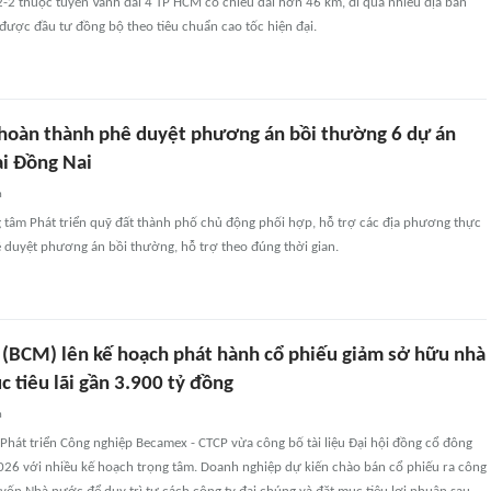
-2 thuộc tuyến Vành đai 4 TP HCM có chiều dài hơn 46 km, đi qua nhiều địa bàn
được đầu tư đồng bộ theo tiêu chuẩn cao tốc hiện đại.
 hoàn thành phê duyệt phương án bồi thường 6 dự án
ại Đồng Nai
n
g tâm Phát triển quỹ đất thành phố chủ động phối hợp, hỗ trợ các địa phương thực
 duyệt phương án bồi thường, hỗ trợ theo đúng thời gian.
(BCM) lên kế hoạch phát hành cổ phiếu giảm sở hữu nhà
 tiêu lãi gần 3.900 tỷ đồng
n
Phát triển Công nghiệp Becamex - CTCP vừa công bố tài liệu Đại hội đồng cổ đông
26 với nhiều kế hoạch trọng tâm. Doanh nghiệp dự kiến chào bán cổ phiếu ra công