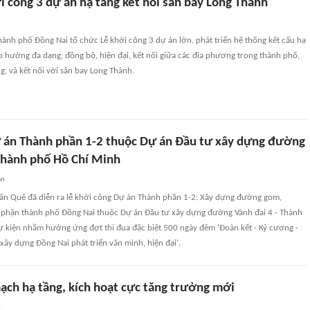
 công 3 dự án hạ tầng kết nối sân bay Long Thành
nh phố Đồng Nai tổ chức Lễ khởi công 3 dự án lớn, phát triển hệ thống kết cấu hạ
o hướng đa dạng, đồng bộ, hiện đại, kết nối giữa các địa phương trong thành phố,
g, và kết nối với sân bay Long Thành.
 án Thành phần 1-2 thuộc Dự án Đầu tư xây dựng đường
 Thành phố Hồ Chí Minh
an
Xuân Quế đã diễn ra lễ khởi công Dự án Thành phần 1-2: Xây dựng đường gom,
 phận thành phố Đồng Nai thuộc Dự án Đầu tư xây dựng đường Vành đai 4 - Thành
ự kiện nhằm hưởng ứng đợt thi đua đặc biệt 500 ngày đêm 'Ðoàn kết - Kỷ cương -
 xây dựng Đồng Nai phát triển văn minh, hiện đại'.
ạch hạ tầng, kích hoạt cực tăng trưởng mới
n