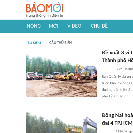
NÓNG
MỚI
VIDEO
CHỦ ĐỀ
TÌM KIẾM
CẦU THỦ BIÊN
Đề xuất 3 vị 
Thành phố Hồ
859
liên qu
Ban Quản lý dự án đ
triển khai thi công
đường bên trên địa
phố Hồ Chí Minh.
Đồng Nai hoà
đai 4 TP.HCM
2984
liên qu