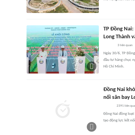
TP Đồng Nai: 
Long Thành v
3
liên quan
Ngày 30/6, TP Đồng 
đầu tư hàng chục ng
Hồ Chí Minh.
Đồng Nai khởi
nối sân bay 
2391
liên qu
Đồng Nai đồng loạt 
tạo động lực kết nố