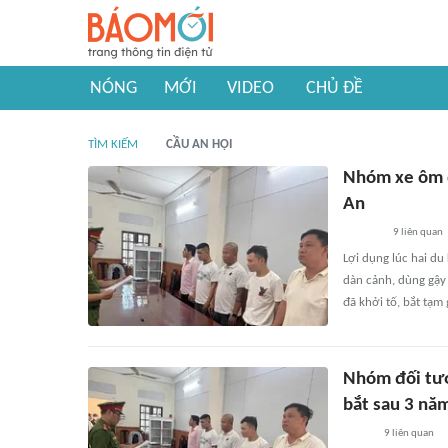
NÓNG
MỚI
VIDEO
CHỦ ĐỀ
TÌM KIẾM
CẦU AN HỘI
Nhóm xe ôm d
An
9
liên quan
Lợi dụng lúc hai d
dàn cảnh, dùng gậy 
đã khởi tố, bắt tạm 
Nhóm đối tượ
bắt sau 3 nă
9
liên quan