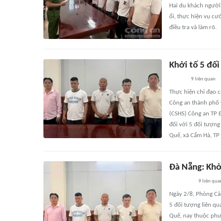
Hai du khách người
ổi, thực hiện vụ cư
điều tra và làm rõ.
Khởi tố 5 đối
9
liên quan
Thực hiện chỉ đạo 
Công an thành phố v
(CSHS) Công an TP Đ
đối với 5 đối tượng
Quế, xã Cẩm Hà, TP
Đà Nẵng: Khở
9
liên qua
Ngày 2/8, Phòng Cản
5 đối tượng liên qu
Quế, nay thuộc phư