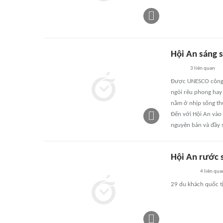
Hội An sáng 
3
liên quan
Được UNESCO công n
ngói rêu phong hay 
nằm ở nhịp sống th
Đến với Hội An vào 
nguyên bản và đầy 
Hội An rước 
4
liên qua
29 du khách quốc tị