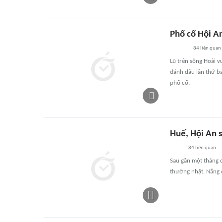
Phố cổ Hội An
84
liên quan
Lũ trên sông Hoài v
đánh dấu lần thứ ba
phố cổ.
Huế, Hội An s
84
liên quan
Sau gần một tháng o
thường nhật. Nắng đ