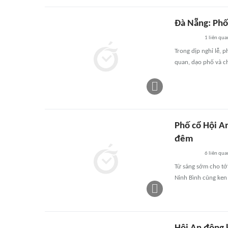
Đà Nẵng: Phố 
1
liên qua
Trong dịp nghỉ lễ, 
quan, dạo phố và ch
Phố cổ Hội An
đêm
6
liên qua
Từ sáng sớm cho tới
Ninh Bình cũng ken 