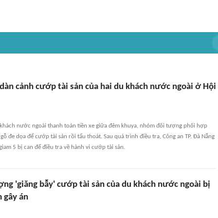
àn cảnh cướp tài sản của hai du khách nước ngoài ở Hội
u khách nước ngoài thanh toán tiền xe giữa đêm khuya, nhóm đối tượng phối hợp
gỗ đe dọa để cướp tài sản rồi tẩu thoát. Sau quá trình điều tra, Công an TP. Đà Nẵng
giam 5 bị can để điều tra về hành vi cướp tài sản.
ng 'giăng bẫy' cướp tài sản của du khách nước ngoài bị
m gây án