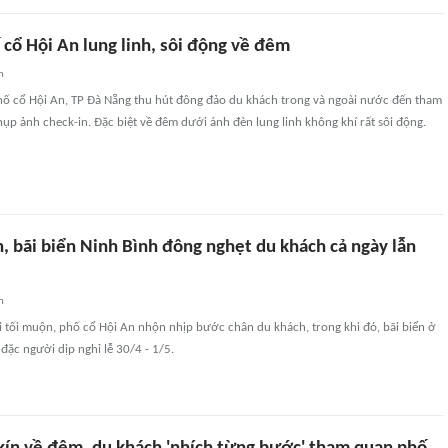
cổ Hội An lung linh, sôi động về đêm
n
phố cổ Hội An, TP Đà Nẵng thu hút đông đảo du khách trong và ngoài nước đến tham
ụp ảnh check-in. Đặc biệt về đêm dưới ánh đèn lung linh không khí rất sôi động.
, bãi biển Ninh Bình đông nghẹt du khách cả ngày lẫn
n
 tối muộn, phố cổ Hội An nhộn nhịp bước chân du khách, trong khi đó, bãi biển ở
đặc người dịp nghỉ lễ 30/4 - 1/5.