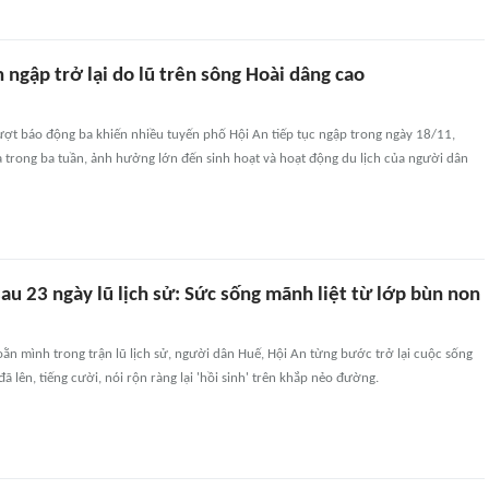
 ngập trở lại do lũ trên sông Hoài dâng cao
ượt báo động ba khiến nhiều tuyến phố Hội An tiếp tục ngập trong ngày 18/11,
 trong ba tuần, ảnh hưởng lớn đến sinh hoạt và hoạt động du lịch của người dân
au 23 ngày lũ lịch sử: Sức sống mãnh liệt từ lớp bùn non
ằn mình trong trận lũ lịch sử, người dân Huế, Hội An từng bước trở lại cuộc sống
ã lên, tiếng cười, nói rộn ràng lại 'hồi sinh' trên khắp nẻo đường.