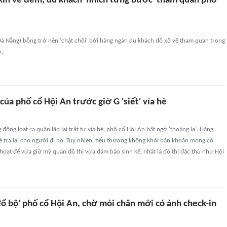
kín về đêm, du khách 'nhích từng bước' tham quan phố
Đà Nẵng) bỗng trở nên 'chật chội' bởi hàng ngàn du khách đổ xô về tham quan trong
5.
 của phố cổ Hội An trước giờ G 'siết' vỉa hè
đồng loạt ra quân lập lại trật tự vỉa hè, phố cổ Hội An bất ngờ 'thoáng lạ'. Hàng
è trả lại cho người đi bộ. Tuy nhiên, tiểu thương không khỏi băn khoăn mong có
h hoạt để vừa giữ mỹ quan đô thị vừa đảm bảo sinh kế, nhất là đô thị đặc thù như Hội
ổ bộ' phố cổ Hội An, chờ mỏi chân mới có ảnh check-in