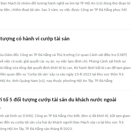
 Đan Mạch bị nhóm đối tượng hành nghề xe ôm tại TP Hội An (cũ) dùng thủ đoạn bỉ
ớp tiền, chiếm đoạt tài sản. Sau 3 năm, vụ việc được Công an TP Đà Nẵng phục hồi
 tượng có hành vi cướp tài sản
của Giám đốc Công an TP Đà Nẵng và Thủ trưởng Cơ quan Cảnh sát điều tra (CSĐT)
ề việc rà soát, giải quyết các vụ án, vụ việc tạm đình chỉ, Phòng Cảnh sát hình sự
à Nẵng vừa tống đạt quyết định khởi tố bị can, thi hành lệnh bắt bị can để tạm giam
 liên quan đến vụ 'Cướp tài sản' xảy ra vào ngày 23-8-2023 tại khu vực thôn Trà
 Hội An, tỉnh Quảng Nam (cũ), nay thuộc phường Hội An Tây, TP Đà Nẵng.
i tố 5 đối tượng cướp tài sản du khách nước ngoài
n
h sát hình sự (CSHS), Công an TP Đà Nẵng cho biết, đơn vị đã khởi tố, bắt tạm giam
an đến vụ cướp tài sản của hai du khách người Đan Mạch xảy ra tại khu vực Trà
ờng Hội An Tây, TP Đà Nẵng vào tháng 8/2023.