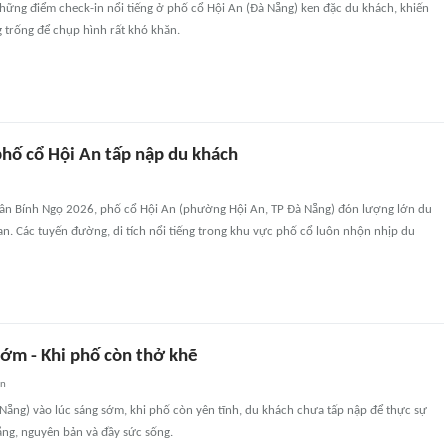
hững điểm check-in nổi tiếng ở phố cổ Hội An (Đà Nẵng) ken đặc du khách, khiến
 trống để chụp hình rất khó khăn.
phố cổ Hội An tấp nập du khách
n Bính Ngọ 2026, phố cổ Hội An (phường Hội An, TP Đà Nẵng) đón lượng lớn du
n. Các tuyến đường, di tích nổi tiếng trong khu vực phố cổ luôn nhộn nhịp du
sớm - Khi phố còn thở khẽ
an
Nẵng) vào lúc sáng sớm, khi phố còn yên tĩnh, du khách chưa tấp nập để thực sự
ắng, nguyên bản và đầy sức sống.