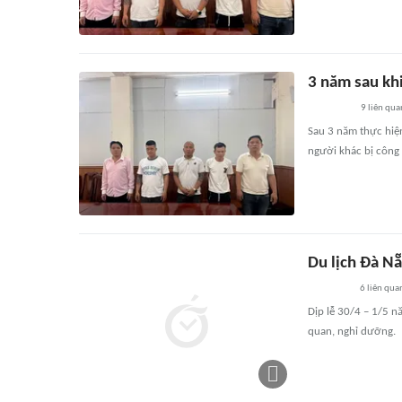
3 năm sau khi
9
liên qua
Sau 3 năm thực hiện
người khác bị công 
Du lịch Đà Nẵ
6
liên qua
Dịp lễ 30/4 – 1/5 n
quan, nghỉ dưỡng.