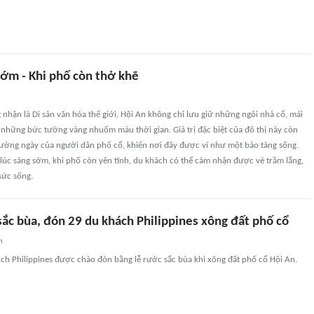
sớm - Khi phố còn thở khẽ
hận là Di sản văn hóa thế giới, Hội An không chỉ lưu giữ những ngôi nhà cổ, mái
những bức tường vàng nhuốm màu thời gian. Giá trị đặc biệt của đô thị này còn
ường ngày của người dân phố cổ, khiến nơi đây được ví như một bảo tàng sống.
lúc sáng sớm, khi phố còn yên tĩnh, du khách có thể cảm nhận được vẻ trầm lắng,
sức sống.
sắc bùa, đón 29 du khách Philippines xông đất phố cổ
n
ch Philippines được chào đón bằng lễ rước sắc bùa khi xông đất phố cổ Hội An.