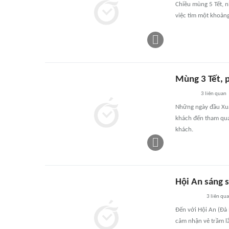
Chiều mùng 5 Tết, n
việc tìm một khoảng
Mùng 3 Tết, 
3
liên quan
Những ngày đầu Xuâ
khách đến tham qua
khách.
Hội An sáng 
3
liên qu
Đến với Hội An (Đà 
cảm nhận vẻ trầm l