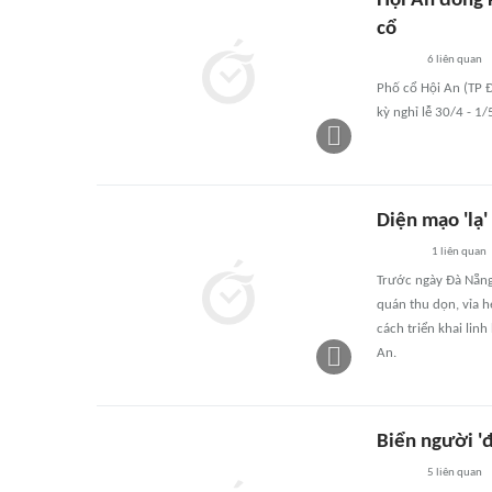
Hội An đông 
cổ
6
liên quan
Phố cổ Hội An (TP 
kỳ nghỉ lễ 30/4 - 1/
Diện mạo 'lạ'
1
liên quan
Trước ngày Đà Nẵng 
quán thu dọn, vỉa h
cách triển khai lin
An.
Biển người 'đ
5
liên quan