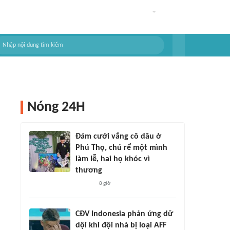
Nóng 24H
Đám cưới vắng cô dâu ở
Phú Thọ, chú rể một mình
làm lễ, hai họ khóc vì
thương
8 giờ
CĐV Indonesia phản ứng dữ
dội khi đội nhà bị loại AFF