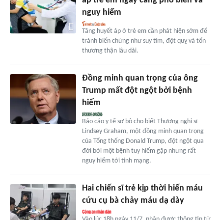
áp trẻ em ngày càng phổ biến và
nguy hiểm
Tăng huyết áp ở trẻ em cần phát hiện sớm để
tránh biến chứng như suy tim, đột quỵ và tổn
thương thận lâu dài.
Đồng minh quan trọng của ông
Trump mất đột ngột bởi bệnh
hiếm
Báo cáo y tế sơ bộ cho biết Thượng nghị sĩ
Lindsey Graham, một đồng minh quan trọng
của Tổng thống Donald Trump, đột ngột qua
đời bởi một bệnh tuy hiếm gặp nhưng rất
nguy hiểm tới tính mạng.
Hai chiến sĩ trẻ kịp thời hiến máu
cứu cụ bà chảy máu dạ dày
Vào lúc 18h ngày 11/7, nhận được thông tin từ