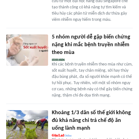
cứu từ một đại học hàng đầu Singapore chế
tạo thành công có khả năng tự tìm kiếm và
tiêu hủy các phân tử miễn dịch dư thừa gây
viêm nhiễm nguy hiểm trong máu.
5 nhóm người dễ gặp biến chứng
nặng khi mắc bệnh truyền nhiễm
theo mùa
Khi các bệnh truyền nhiễm theo mùa như cúm,
sốt xuất huyết, tay chân miệng, sởi hay thủy
đậu bùng phát, đa số người khỏe mạnh có thể
tự hồi phục. Tuy nhiên, với một số nhóm nguy
cơ cao, những bệnh này có thể gây biến chứng
nặng, thậm chí đe dọa tính mạng.
Khoảng 1/3 dân số thế giới không
đủ khả năng chi trả chế độ ăn
uống lành mạnh