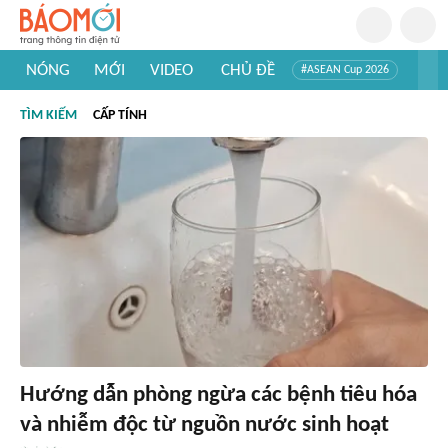
NÓNG
MỚI
VIDEO
CHỦ ĐỀ
#ASEAN Cup 2026
#Trí tuệ nhân tạo
#Mỹ - Iran
#Khám phá Việt Nam
TÌM KIẾM
CẤP TÍNH
#Khám phá thế giới
Hướng dẫn phòng ngừa các bệnh tiêu hóa
và nhiễm độc từ nguồn nước sinh hoạt