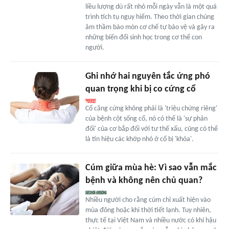
liều lượng dù rất nhỏ mỗi ngày vẫn là một quá
trình tích tụ nguy hiểm. Theo thời gian chúng
âm thầm bào mòn cơ chế tự bảo vệ và gây ra
những biến đổi sinh học trong cơ thể con
người.
Ghi nhớ hai nguyên tắc ứng phó
quan trọng khi bị co cứng cổ
Cổ căng cứng không phải là 'triệu chứng riêng'
của bệnh cột sống cổ, nó có thể là 'sự phản
đối' của cơ bắp đối với tư thế xấu, cũng có thể
là tín hiệu các khớp nhỏ ở cổ bị 'khóa'.
Cúm giữa mùa hè: Vì sao vẫn mắc
bệnh và không nên chủ quan?
Nhiều người cho rằng cúm chỉ xuất hiện vào
mùa đông hoặc khi thời tiết lạnh. Tuy nhiên,
thực tế tại Việt Nam và nhiều nước có khí hậu