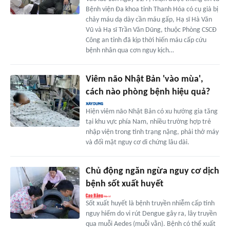
Bệnh viện Đa khoa tỉnh Thanh Hóa có cụ già bị
chảy máu dạ dày cần máu gấp, Hạ sĩ Hà Văn
Vũ và Hạ sĩ Trần Văn Dũng, thuộc Phòng CSCĐ
Công an tỉnh đã kịp thời hiến máu cấp cứu
bệnh nhân qua cơn nguy kịch…
Viêm não Nhật Bản 'vào mùa',
cách nào phòng bệnh hiệu quả?
Hiện viêm não Nhật Bản có xu hướng gia tăng
tại khu vực phía Nam, nhiều trường hợp trẻ
nhập viện trong tình trạng nặng, phải thở máy
và đối mặt nguy cơ di chứng lâu dài.
Chủ động ngăn ngừa nguy cơ dịch
bệnh sốt xuất huyết
Sốt xuất huyết là bệnh truyền nhiễm cấp tính
nguy hiểm do vi rút Dengue gây ra, lây truyền
qua muỗi Aedes (muỗi vằn). Bệnh có thể xuất