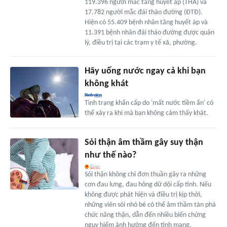
119.396 người mắc tăng huyết áp (THA) và
17.782 người mắc đái tháo đường (ĐTĐ).
Hiện có 55.409 bệnh nhân tăng huyết áp và
11.391 bệnh nhân đái tháo đường được quản
lý, điều trị tại các trạm y tế xã, phường.
Hãy uống nước ngay cả khi bạn
không khát
Tình trạng khẩn cấp do 'mất nước tiềm ẩn' có
thể xảy ra khi mà bạn không cảm thấy khát.
Sỏi thận âm thầm gây suy thận
như thế nào?
Sỏi thận không chỉ đơn thuần gây ra những
cơn đau lưng, đau hông dữ dội cấp tính. Nếu
không được phát hiện và điều trị kịp thời,
những viên sỏi nhỏ bé có thể âm thầm tàn phá
chức năng thận, dẫn đến nhiều biến chứng
nguy hiểm ảnh hưởng đến tính mạng.