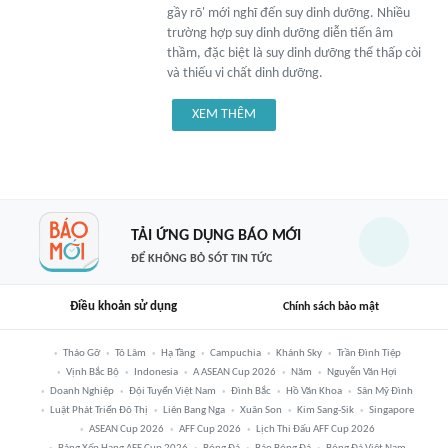
gầy rõ' mới nghĩ đến suy dinh dưỡng. Nhiều
trường hợp suy dinh dưỡng diễn tiến âm
thầm, đặc biệt là suy dinh dưỡng thể thấp còi
và thiếu vi chất dinh dưỡng.
XEM THÊM
TẢI ỨNG DỤNG BÁO MỚI
ĐỂ KHÔNG BỎ SÓT TIN TỨC
Điều khoản sử dụng
Chính sách bảo mật
Tháo Gỡ
Tô Lâm
Hạ Tầng
Campuchia
Khánh Sky
Trần Đình Tiệp
Vịnh Bắc Bộ
Indonesia
A ASEAN Cup 2026
Năm
Nguyễn Văn Hợi
Doanh Nghiệp
Đội Tuyển Việt Nam
Đình Bắc
Hồ Văn Khoa
Sân Mỹ Đình
Luật Phát Triển Đô Thị
Liên Bang Nga
Xuân Son
Kim Sang-Sik
Singapore
ASEAN Cup 2026
AFF Cup 2026
Lịch Thi Đấu AFF Cup 2026