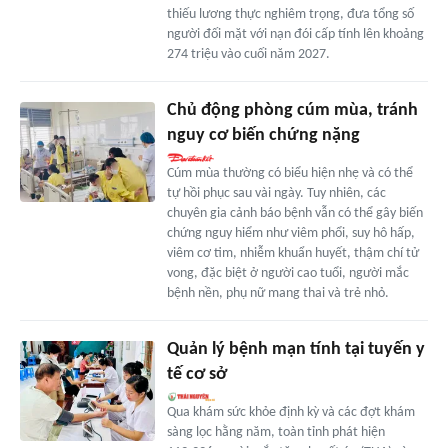
thiếu lương thực nghiêm trọng, đưa tổng số
người đối mặt với nạn đói cấp tính lên khoảng
274 triệu vào cuối năm 2027.
Chủ động phòng cúm mùa, tránh
nguy cơ biến chứng nặng
Cúm mùa thường có biểu hiện nhẹ và có thể
tự hồi phục sau vài ngày. Tuy nhiên, các
chuyên gia cảnh báo bệnh vẫn có thể gây biến
chứng nguy hiểm như viêm phổi, suy hô hấp,
viêm cơ tim, nhiễm khuẩn huyết, thậm chí tử
vong, đặc biệt ở người cao tuổi, người mắc
bệnh nền, phụ nữ mang thai và trẻ nhỏ.
Quản lý bệnh mạn tính tại tuyến y
tế cơ sở
Qua khám sức khỏe định kỳ và các đợt khám
sàng lọc hằng năm, toàn tỉnh phát hiện