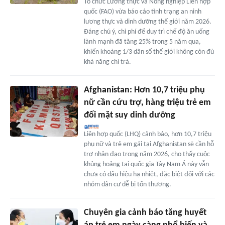
Tổ chức Lương thực và Nông nghiệp Liên hợp
quốc (FAO) vừa báo cáo tình trạng an ninh
lương thực và dinh dưỡng thế giới năm 2026.
Đáng chú ý, chi phí để duy trì chế độ ăn uống
lành mạnh đã tăng 25% trong 5 năm qua,
khiến khoảng 1/3 dân số thế giới không còn đủ
khả năng chi trả.
Afghanistan: Hơn 10,7 triệu phụ
nữ cần cứu trợ, hàng triệu trẻ em
đối mặt suy dinh dưỡng
Liên hợp quốc (LHQ) cảnh báo, hơn 10,7 triệu
phụ nữ và trẻ em gái tại Afghanistan sẽ cần hỗ
trợ nhân đạo trong năm 2026, cho thấy cuộc
khủng hoảng tại quốc gia Tây Nam Á này vẫn
chưa có dấu hiệu hạ nhiệt, đặc biệt đối với các
nhóm dân cư dễ bị tổn thương.
Chuyên gia cảnh báo tăng huyết