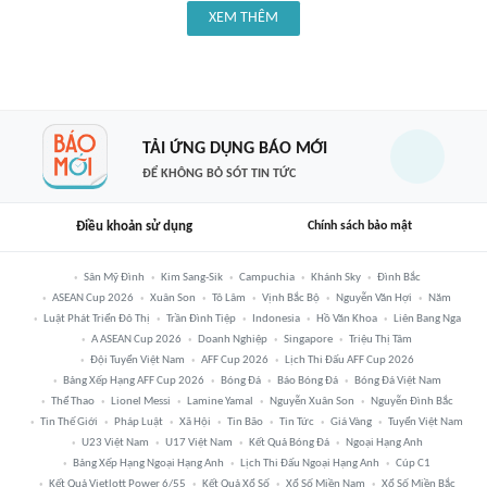
XEM THÊM
TẢI ỨNG DỤNG BÁO MỚI
ĐỂ KHÔNG BỎ SÓT TIN TỨC
Điều khoản sử dụng
Chính sách bảo mật
Sân Mỹ Đình
Kim Sang-Sik
Campuchia
Khánh Sky
Đình Bắc
ASEAN Cup 2026
Xuân Son
Tô Lâm
Vịnh Bắc Bộ
Nguyễn Văn Hợi
Năm
Luật Phát Triển Đô Thị
Trần Đình Tiệp
Indonesia
Hồ Văn Khoa
Liên Bang Nga
A ASEAN Cup 2026
Doanh Nghiệp
Singapore
Triệu Thị Tâm
Đội Tuyển Việt Nam
AFF Cup 2026
Lịch Thi Đấu AFF Cup 2026
Bảng Xếp Hạng AFF Cup 2026
Bóng Đá
Báo Bóng Đá
Bóng Đá Việt Nam
Thể Thao
Lionel Messi
Lamine Yamal
Nguyễn Xuân Son
Nguyễn Đình Bắc
Tin Thế Giới
Pháp Luật
Xã Hội
Tin Bão
Tin Tức
Giá Vàng
Tuyển Việt Nam
U23 Việt Nam
U17 Việt Nam
Kết Quả Bóng Đá
Ngoại Hạng Anh
Bảng Xếp Hạng Ngoại Hạng Anh
Lịch Thi Đấu Ngoại Hạng Anh
Cúp C1
Kết Quả Vietlott Power 6/55
Kết Quả Xổ Số
Xổ Số Miền Nam
Xổ Số Miền Bắc