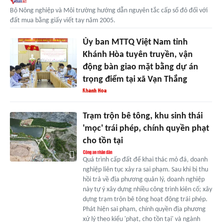
Bộ Nông nghiệp và Môi trường hướng dẫn nguyên tắc cấp sổ đỏ đối với
đất mua bằng giấy viết tay năm 2005.
Ủy ban MTTQ Việt Nam tỉnh
Khánh Hòa tuyên truyền, vận
động bàn giao mặt bằng dự án
trọng điểm tại xã Vạn Thắng
Trạm trộn bê tông, khu sinh thái
'mọc' trái phép, chính quyền phạt
cho tồn tại
Quá trình cấp đất để khai thác mỏ đá, doanh
nghiệp liên tục xảy ra sai phạm. Sau khi bị thu
hồi trả về địa phương quản lý, doanh nghiệp
này tự ý xây dựng nhiều công trình kiên cố; xây
dựng trạm trộn bê tông hoạt động trái phép.
Phát hiện sai phạm, chính quyền địa phương
xử lý theo kiểu 'phạt, cho tồn tại' và ngành