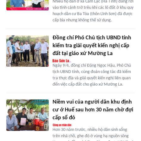
Nhiều hộ dân ở xã Cẩm Lạc (Hà Tĩnh) đang rơi
vào tình cảnh trớ trêu khi các lô đất ở khu quy
hoạch dân cư Ba Tòa (thôn Lĩnh Sơn) đã được
cấp bìa nhưng không thể sử dụng.
Đồng chí Phó Chủ tịch UBND tỉnh
kiểm tra giải quyết kiến nghị cấp
đất tại giáo xứ Mường La
Ngày 9/4, đồng chí Đặng Ngọc Hậu, Phó Chủ
tịch UBND tỉnh, cùng đoàn công tác đã kiểm
tra thực địa và giải quyết kiến nghị liên quan
đến việc cấp đất cho giáo xứ Mường La.
Niềm vui của người dân khu định
cư ở Huế sau hơn 30 năm chờ đợi
cấp sổ đỏ
Hơn 30 năm trước, nhiều hộ dân sinh sống
trên nhà chồ, ghe đò ở vùng hạ nguồn sông