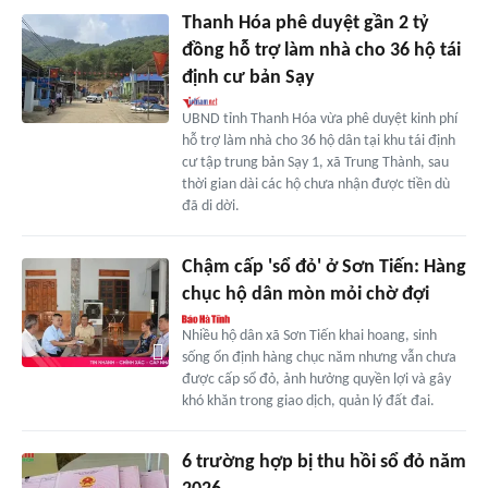
Thanh Hóa phê duyệt gần 2 tỷ
đồng hỗ trợ làm nhà cho 36 hộ tái
định cư bản Sạy
UBND tỉnh Thanh Hóa vừa phê duyệt kinh phí
hỗ trợ làm nhà cho 36 hộ dân tại khu tái định
cư tập trung bản Sạy 1, xã Trung Thành, sau
thời gian dài các hộ chưa nhận được tiền dù
đã di dời.
Chậm cấp 'sổ đỏ' ở Sơn Tiến: Hàng
chục hộ dân mòn mỏi chờ đợi
Nhiều hộ dân xã Sơn Tiến khai hoang, sinh
sống ổn định hàng chục năm nhưng vẫn chưa
được cấp sổ đỏ, ảnh hưởng quyền lợi và gây
khó khăn trong giao dịch, quản lý đất đai.
6 trường hợp bị thu hồi sổ đỏ năm