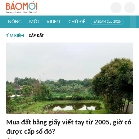
NÓNG
MỚI
VIDEO
CHỦ ĐỀ
#ASEAN Cup 2026
#Trí tuệ nhân tạo
#Mỹ - Iran
#Khám phá Việt Nam
TÌM KIẾM
CẤP ĐẤT
#Khám phá thế giới
Mua đất bằng giấy viết tay từ 2005, giờ có
được cấp sổ đỏ?