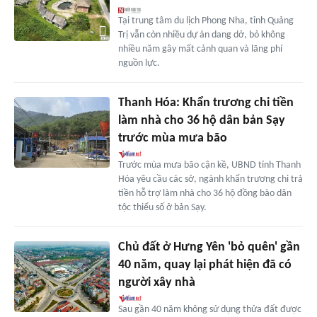
Tại trung tâm du lịch Phong Nha, tỉnh Quảng
Trị vẫn còn nhiều dự án dang dở, bỏ không
nhiều năm gây mất cảnh quan và lãng phí
nguồn lực.
Thanh Hóa: Khẩn trương chi tiền
làm nhà cho 36 hộ dân bản Sạy
trước mùa mưa bão
Trước mùa mưa bão cận kề, UBND tỉnh Thanh
Hóa yêu cầu các sở, ngành khẩn trương chi trả
tiền hỗ trợ làm nhà cho 36 hộ đồng bào dân
tộc thiểu số ở bản Sạy.
Chủ đất ở Hưng Yên 'bỏ quên' gần
40 năm, quay lại phát hiện đã có
người xây nhà
Sau gần 40 năm không sử dụng thửa đất được