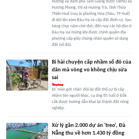
Hương và đầm phá Tam Giang được UBND xã
Hương Phong, thị xã Hương Trà, tỉnh Thừa
Thiên Huế (nay là phường Hóa Châu, TP Huế)
di dời lên xóm Bàu Hạ và cấp đất định cư. Sau
hàng chục năm chờ đợi, đến nay các hộ dân ở
Bàu Hạ vui mừng khi được chính quyền địa
phương cấp giấy chứng nhận quyền sử dụng
đất (sổ đỏ).
Bi hài chuyện cấp nhầm sổ đỏ của
dân mà vòng vo không chịu sửa
sai
Đi 'mòn gót chân' đòi lại đất thổ cư bị cấp
nhầm tên người khác, cụ ông 85 tuổi ở Đắk
Lắk được hướng dẫn khai lại thành đất nông
nghiệp.
Xử lý gần 2.000 dự án 'treo', Đà
Nẵng thu về hơn 1.430 tỷ đồng