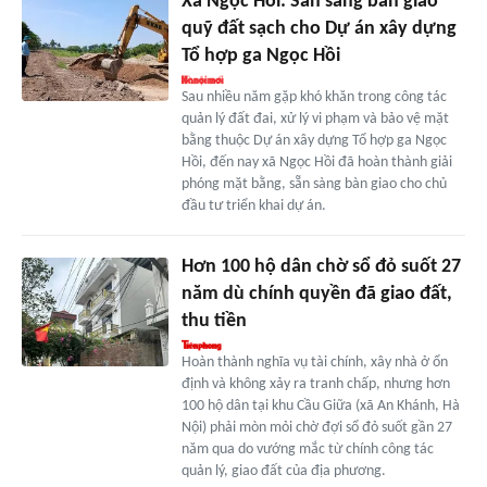
Xã Ngọc Hồi: Sẵn sàng bàn giao
quỹ đất sạch cho Dự án xây dựng
Tổ hợp ga Ngọc Hồi
Sau nhiều năm gặp khó khăn trong công tác
quản lý đất đai, xử lý vi phạm và bảo vệ mặt
bằng thuộc Dự án xây dựng Tổ hợp ga Ngọc
Hồi, đến nay xã Ngọc Hồi đã hoàn thành giải
phóng mặt bằng, sẵn sàng bàn giao cho chủ
đầu tư triển khai dự án.
Hơn 100 hộ dân chờ sổ đỏ suốt 27
năm dù chính quyền đã giao đất,
thu tiền
Hoàn thành nghĩa vụ tài chính, xây nhà ở ổn
định và không xảy ra tranh chấp, nhưng hơn
100 hộ dân tại khu Cầu Giữa (xã An Khánh, Hà
Nội) phải mòn mỏi chờ đợi sổ đỏ suốt gần 27
năm qua do vướng mắc từ chính công tác
quản lý, giao đất của địa phương.