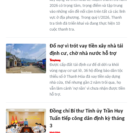
2026 có trọng tâm, trọng điểm và tập trung
vào những vấn đề nổi cộm trên tất cả các lĩnh
vực ở địa phương. Trong quý I/2026, Thanh
tra tỉnh đã triển khai và đang thực hiện 10
cuộc thanh tra.
Đổ nợ vì trót vay tiền xây nhà tái
định cư, chờ nhà nước hỗ trợ
Được cấp đất tái định cư để di dời ra khỏi
vùng nguy cơ sạt lở, 36 hộ đồng bào dân tộc
thiểu số ở Thanh Hóa đã vay tiền xây dựng
nhà cửa, thế nhưng gần 2 năm trôi qua, họ
vẫn lâm cảnh 'nợ nần' vì chưa nhận được tiền
hỗ trợ.
Đồng chí Bí thư Tỉnh ủy Trần Huy
Tuấn tiếp công dân định kỳ tháng
3