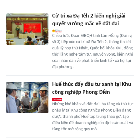
Cử tri xã Đạ Tẻh 2 kiến nghị giải
quyết vướng mắc về đất đai
Chiều 6/5, Đoàn ĐBQH tỉnh Lâm Đồng (Đơn vị
số 3) tiếp xúc cử tri xã Đạ Tẻh 2, thông tin kết
quả Kỳ họp thứ Nhất, Quốc hội khóa XVI, đồng
thời lắng nghe tâm tư, nguyện vọng, kiến nghị
của nhân dân về phát triển kinh tế - xã hội tại
địa phương.
Huế thúc đẩy đầu tư xanh tại Khu
công nghiệp Phong Điền
Những khó khăn về đất đai, hạ tầng và thủ tục
pháp lý tại Khu công nghiệp Phong Điền đang
được thành phố Huế tập trung tháo gỡ, tạo
điều kiện để doanh nghiệp ổn định sản xuất và
tăng tốc mở rộng quy mô...