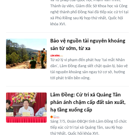
và Tư pháp của Quốc hội; Phạm Văn Trinh,
Thành ủy viên, Giám đốc Sở Khoa học và Công
nghệ thành phố Đồng Nai đã tiếp xúc cử tri tại
xã Phú Riềng sau Kỳ họp thứ nhất, Quốc hội
khóa XVI.
Bảo vệ nguồn tài nguyên khoáng
sản từ sớm, từ xa
Từ xử lý vi phạm đến phát huy 'tai mắt Nhân
dân', Lâm Đồng đang siết chặt quản lý, bảo vệ
tài nguyên khoáng sản ngay từ cơ sở, hướng
tới phát triển bền vững.
Lâm Đồng: Cử tri xã Quảng Tân
phản ánh chậm cấp đất sản xuất,
hạ tầng xuống cấp
Sáng 7/5, Đoàn ĐBQH tỉnh Lâm Đồng tổ chức
tiếp xúc cử tri tại xã Quảng Tân, sau Kỳ họp
thứ Nhất, Quốc hội khóa XVI.