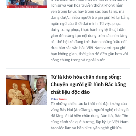
lịch sử và văn hóa truyền thống không nằm
yên trong ký ức hay trong các bảo tàng, mà
đang được nhiều người trẻ gìn giữ, kể lại bằng
ngôn ngữ của thời đại mình. Từ việc phục
dựng trang phục, thực hành nghệ thuật dân
gian đến sáng tạo nội dung trên các nền tảng
số, thế hệ trẻ đang trở thành những 'cầu nối'
đưa bản sắc văn hóa Việt Nam vượt qua giới
hạn không gian, thời gian để đến gần hơn với
công chúng trong và ngoài nước.
Từ lá khô hóa chân dung sống:
Chuyện người giữ hình Bác bằng
chất liệu độc đáo
Từ những chiếc tàu lá thốt nốt đặc trưng của
vùng Bảy Núi (An Giang), người nghệ nhân già
đã lặng lẽ tái hiện chân dung Bác Hồ, Bác Tôn
cùng cảnh sắc quê hương, lập kỷ lục Việt Nam,
tạo việc làm và bền bỉ truyền nghề giữ lửa.