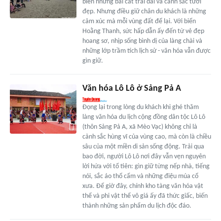
biển những bãi cát trải dài và cảnh sắc tươi
đẹp. Nhưng điều giữ chân du khách là những
cảm xúc mà mỗi vùng đất để lại. Với biển
Hoằng Thanh, sức hấp dẫn ấy đến từ vẻ đẹp
hoang sơ, nhịp sống bình dị của làng chài và
những lớp trầm tích lịch sử - văn hóa vẫn được
gìn giữ.
Văn hóa Lô Lô ở Sảng Pả A
Đọng lại trong lòng du khách khi ghé thăm
làng văn hóa du lịch cộng đồng dân tộc Lô Lô
(thôn Sảng Pả A, xã Mèo Vạc) không chỉ là
cảnh sắc hùng vĩ của vùng cao, mà còn là chiều
sâu của một miền di sản sống động. Trải qua
bao đời, người Lô Lô nơi đây vẫn vẹn nguyên
lời hứa với tổ tiên: gìn giữ từng nếp nhà, tiếng
nói, sắc áo thổ cẩm và những điệu múa cổ
xưa. Để giờ đây, chính kho tàng văn hóa vật
thể và phi vật thể vô giá ấy đã thức giấc, biến
thành những sản phẩm du lịch độc đáo.