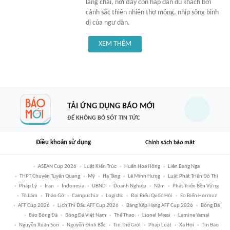
làng chài, nơi đây còn hấp dẫn du khách bởi
cảnh sắc thiên nhiên thơ mộng, nhịp sống bình
dị của ngư dân.
XEM THÊM
TẢI ỨNG DỤNG BÁO MỚI
ĐỂ KHÔNG BỎ SÓT TIN TỨC
Điều khoản sử dụng
Chính sách bảo mật
ASEAN Cup 2026
Luật Kiến Trúc
Huấn Hoa Hồng
Liên Bang Nga
THPT Chuyên Tuyên Quang
Mỹ
Hạ Tầng
Lê Minh Hưng
Luật Phát Triển Đô Thị
Pháp Lý
Iran
Indonesia
UBND
Doanh Nghiệp
Năm
Phát Triển Bền Vững
Tô Lâm
Tháo Gỡ
Campuchia
Logistic
Đại Biểu Quốc Hội
Eo Biển Hormuz
AFF Cup 2026
Lịch Thi Đấu AFF Cup 2026
Bảng Xếp Hạng AFF Cup 2026
Bóng Đá
Báo Bóng Đá
Bóng Đá Việt Nam
Thể Thao
Lionel Messi
Lamine Yamal
Nguyễn Xuân Son
Nguyễn Đình Bắc
Tin Thế Giới
Pháp Luật
Xã Hội
Tin Bão