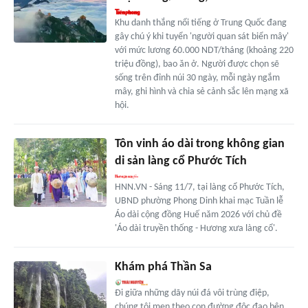
Khu danh thắng nổi tiếng ở Trung Quốc đang
gây chú ý khi tuyển 'người quan sát biển mây'
với mức lương 60.000 NDT/tháng (khoảng 220
triệu đồng), bao ăn ở. Người được chọn sẽ
sống trên đỉnh núi 30 ngày, mỗi ngày ngắm
mây, ghi hình và chia sẻ cảnh sắc lên mạng xã
hội.
Tôn vinh áo dài trong không gian
di sản làng cổ Phước Tích
HNN.VN - Sáng 11/7, tại làng cổ Phước Tích,
UBND phường Phong Dinh khai mạc Tuần lễ
Áo dài cộng đồng Huế năm 2026 với chủ đề
'Áo dài truyền thống - Hương xưa làng cổ'.
Khám phá Thần Sa
Đi giữa những dãy núi đá vôi trùng điệp,
chúng tôi men theo con đường độc đạo bên