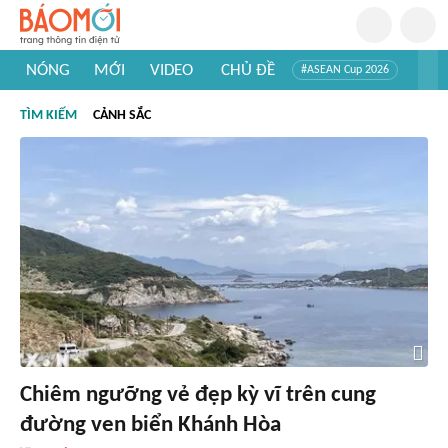
NÓNG
MỚI
VIDEO
CHỦ ĐỀ
#ASEAN Cup 2026
#Trí tuệ nhân tạo
#Mỹ - Iran
#Khám phá Việt Nam
TÌM KIẾM
CẢNH SẮC
#Khám phá thế giới
Chiêm ngưỡng vẻ đẹp kỳ vĩ trên cung
đường ven biển Khánh Hòa