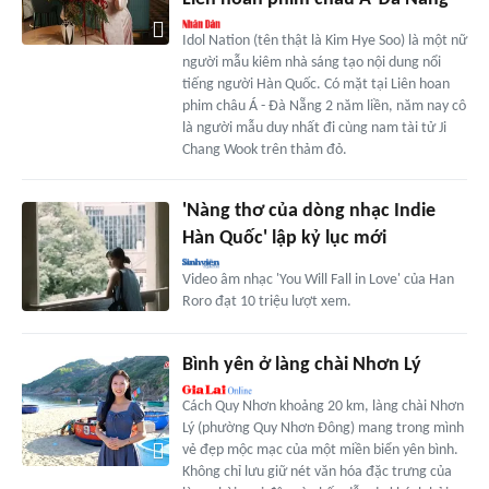
Idol Nation (tên thật là Kim Hye Soo) là một nữ
người mẫu kiêm nhà sáng tạo nội dung nổi
tiếng người Hàn Quốc. Có mặt tại Liên hoan
phim châu Á - Đà Nẵng 2 năm liền, năm nay cô
là người mẫu duy nhất đi cùng nam tài tử Ji
Chang Wook trên thảm đỏ.
'Nàng thơ của dòng nhạc Indie
Hàn Quốc' lập kỷ lục mới
Video âm nhạc 'You Will Fall in Love' của Han
Roro đạt 10 triệu lượt xem.
Bình yên ở làng chài Nhơn Lý
Cách Quy Nhơn khoảng 20 km, làng chài Nhơn
Lý (phường Quy Nhơn Đông) mang trong mình
vẻ đẹp mộc mạc của một miền biển yên bình.
Không chỉ lưu giữ nét văn hóa đặc trưng của