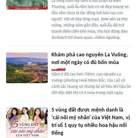
Là vùng đầm lầy nằm ở địa phận xã Biện
Thượng, suối Ấu Kim Sơn có vẻ đẹp hoang sơ,
hầu như chưa bị tác động bởi bàn tay con
người. Với vẻ đẹp lãng mạn, bình yên và thơ
mộng, những năm gần đây, suối Ấu đã trở
thành điểm đến bốn mùa, thu hút đông đảo
du khách tới tham quan, chiêm ngưỡng.
Khám phá cao nguyên La Vuông,
nơi một ngày có đủ bốn mùa
Nằm ở độ cao hơn 700m, cao nguyên La
Vuông (phường Hoài Nhơn Bắc, Gia Lai) có
cảnh sắc hoang sơ nhưng lại sở hữu khí hậu ôn
đới đặc biệt khi có 4 mùa trong một ngày.
5 vùng đất được mệnh danh là
'cái nôi mỹ nhân' của Việt Nam, vị
trí số 1 quy tụ nhiều hoa hậu nổi
tiếng