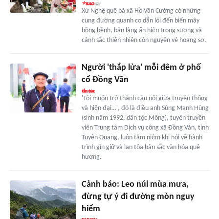
Xứ Nghệ quê bà xã Hồ Văn Cường có những
cung đường quanh co dẫn lối đến biển mây
bồng bềnh, bản làng ẩn hiện trong sương và
cảnh sắc thiên nhiên còn nguyên vẻ hoang sơ.
Người 'thắp lửa' mỗi đêm ở phố
cổ Đồng Văn
'Tôi muốn trở thành cầu nối giữa truyền thống
và hiện đại…', đó là điều anh Sùng Mạnh Hùng
(sinh năm 1992, dân tộc Mông), tuyên truyền
viên Trung tâm Dịch vụ công xã Đồng Văn, tỉnh
Tuyên Quang, luôn tâm niệm khi nói về hành
trình gìn giữ và lan tỏa bản sắc văn hóa quê
hương.
Cảnh báo: Leo núi mùa mưa,
đừng tự ý đi đường mòn nguy
hiểm