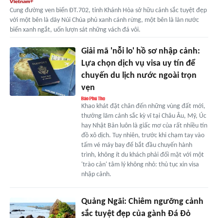
Cung đường ven biển ĐT.702, tỉnh Khánh Hòa sở hữu cảnh sắc tuyệt đẹp
với một bên là dãy Núi Chúa phủ xanh cánh rừng, một bên là làn nước
biển xanh ngắt, uốn lượn sát những vách đá vôi.
Giải mã 'nỗi lo' hồ sơ nhập cảnh:
Lựa chọn dịch vụ visa uy tín để
chuyến du lịch nước ngoài trọn
vẹn
Khao khát đặt chân đến những vùng đất mới,
thưởng lãm cảnh sắc kỳ vĩ tại Châu Âu, Mỹ, Úc
hay Nhật Bản luôn là giấc mơ của rất nhiều tín
đồ xô dịch. Tuy nhiên, trước khi chạm tay vào
tấm vé máy bay để bắt đầu chuyến hành
trình, không ít du khách phải đối mặt với một
'trào cản' tâm lý không nhỏ: thủ tục xin visa
nhập cảnh.
Quảng Ngãi: Chiêm ngưỡng cảnh
sắc tuyệt đẹp của gành Đá Đỏ