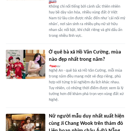
Không chỉ nổi tiếng bởi cảnh sắc thiên nhiên
hay bề dày văn hóa, nhiều vùng đất ở Việt
Nam từ lâu còn được nhắc đến như 'cái nôi mỹ
nhân', nơi sản sinh ra nhiều phụ nữ sở hữu
nhan sắc nổi bật, khí chất riêng và ghi dấu ấn
trong nhiều lĩnh vực.
Ở quê bà xã Hồ Văn Cường, mùa
nào đẹp nhất trong năm?
Nghệ An - quê bà xã Hồ Văn Cường, mỗi mùa
trong năm đều mang một vẻ đẹp riêng, phù
hợp với từng trải nghiệm du lịch khác nhau.
Tuy nhiên, có những thời điểm được xem là lý
tưởng hơn để khám phá trọn vẹn vùng đất xứ
Nghệ.
Nữ người mẫu duy nhất xuất hiện
cùng Ji Chang Wook trên thảm đỏ
Liên hoan phim châu Á-Đà Nẵng