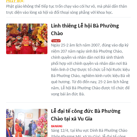
Phật giáo không thể tiếp tục trốn chạy vào cõi hư vô, mà phải dấn thân
trực diện vào lòng xã hội và đối thoại sòng phẳng với khoa học.
Linh thiêng Lễ hội Bà Phường
Chào
Ngày 25-2 âm lịch năm 2007, đúng vào dịp kỷ
niệm 207 năm ngày sinh Bà Phường Chào,
chính quyền và nhân dân nơi Bà sinh thành
phối hợp với chính quyền và nhân dân nơi Bà
hiển linh ở Chợ Được tổ chức Lễ hội Rước kiệu
Bà Phường Chào, nghiêm kính rước kiệu Bà về
quê hương. Từ đó đến nay, 25-2 âm lịch hằng
năm, Lễ hội Bà Phường Chào được tổ chức để
vọng bái ân đức Bà.
Lễ đại tế công đức Bà Phường
Chào tại xã Vu Gia
Sáng 12/4, tại khu vực Dinh Bà Phường Chào
(thôn Khương Mỹ, xã Vu Gia), lễ đại tế công