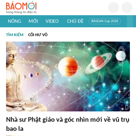
NÓNG
MỚI
VIDEO
CHỦ ĐỀ
#ASEAN Cup 2026
#Trí tuệ nhân tạo
#Mỹ - Iran
#Khám phá Việt Nam
TÌM KIẾM
CÕI HƯ VÔ
#Khám phá thế giới
Nhà sư Phật giáo và góc nhìn mới về vũ trụ
bao la