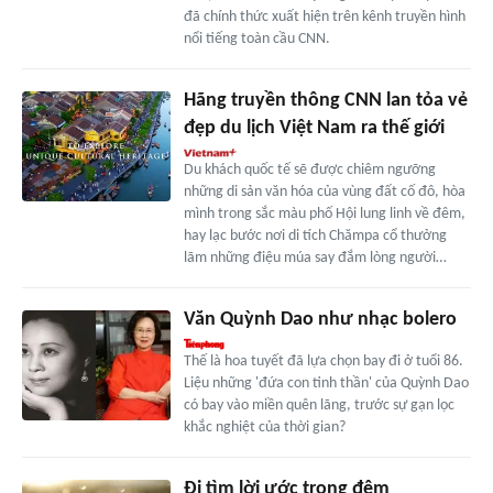
đã chính thức xuất hiện trên kênh truyền hình
nổi tiếng toàn cầu CNN.
Hãng truyền thông CNN lan tỏa vẻ
đẹp du lịch Việt Nam ra thế giới
Du khách quốc tế sẽ được chiêm ngưỡng
những di sản văn hóa của vùng đất cố đô, hòa
mình trong sắc màu phố Hội lung linh về đêm,
hay lạc bước nơi di tích Chămpa cổ thưởng
lãm những điệu múa say đắm lòng người…
Văn Quỳnh Dao như nhạc bolero
Thế là hoa tuyết đã lựa chọn bay đi ở tuổi 86.
Liệu những 'đứa con tinh thần' của Quỳnh Dao
có bay vào miền quên lãng, trước sự gạn lọc
khắc nghiệt của thời gian?
Đi tìm lời ước trong đêm