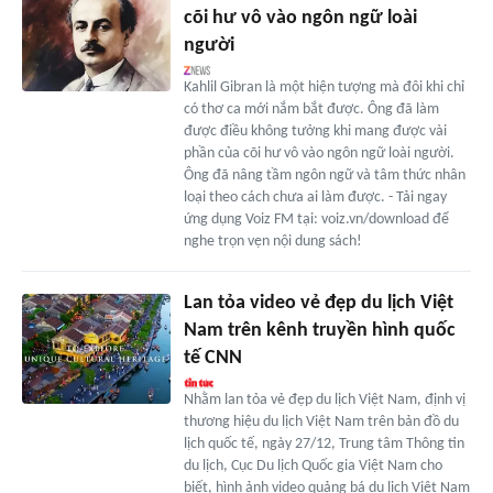
cõi hư vô vào ngôn ngữ loài
người
Kahlil Gibran là một hiện tượng mà đôi khi chỉ
có thơ ca mới nắm bắt được. Ông đã làm
được điều không tưởng khi mang được vài
phần của cõi hư vô vào ngôn ngữ loài người.
Ông đã nâng tầm ngôn ngữ và tâm thức nhân
loại theo cách chưa ai làm được. - Tải ngay
ứng dụng Voiz FM tại: voiz.vn/download để
nghe trọn vẹn nội dung sách!
Lan tỏa video vẻ đẹp du lịch Việt
Nam trên kênh truyền hình quốc
tế CNN
Nhằm lan tỏa vẻ đẹp du lịch Việt Nam, định vị
thương hiệu du lịch Việt Nam trên bản đồ du
lịch quốc tế, ngày 27/12, Trung tâm Thông tin
du lịch, Cục Du lịch Quốc gia Việt Nam cho
biết, hình ảnh video quảng bá du lịch Việt Nam