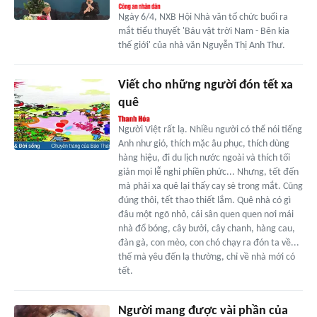
Ngày 6/4, NXB Hội Nhà văn tổ chức buổi ra
mắt tiểu thuyết 'Báu vật trời Nam - Bên kia
thế giới' của nhà văn Nguyễn Thị Anh Thư.
Viết cho những người đón tết xa
quê
Người Việt rất lạ. Nhiều người có thể nói tiếng
Anh như gió, thích mặc âu phục, thích dùng
hàng hiệu, đi du lịch nước ngoài và thích tối
giản mọi lễ nghi phiền phức... Nhưng, tết đến
mà phải xa quê lại thấy cay sè trong mắt. Cũng
đúng thôi, tết thao thiết lắm. Quê nhà có gì
đâu một ngõ nhỏ, cái sân quen quen nơi mái
nhà đổ bóng, cây bưởi, cây chanh, hàng cau,
đàn gà, con mèo, con chó chạy ra đón ta về...
thế mà yêu đến lạ thường, chỉ về nhà mới có
tết.
Người mang được vài phần của