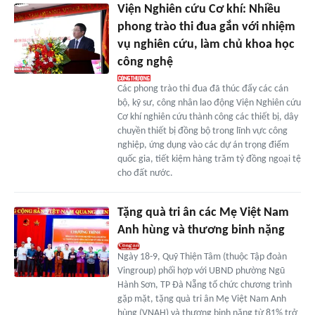
Viện Nghiên cứu Cơ khí: Nhiều
phong trào thi đua gắn với nhiệm
vụ nghiên cứu, làm chủ khoa học
công nghệ
Các phong trào thi đua đã thúc đẩy các cán
bộ, kỹ sư, công nhân lao động Viện Nghiên cứu
Cơ khí nghiên cứu thành công các thiết bị, dây
chuyền thiết bị đồng bộ trong lĩnh vực công
nghiệp, ứng dụng vào các dự án trọng điểm
quốc gia, tiết kiệm hàng trăm tỷ đồng ngoại tệ
cho đất nước.
Tặng quà tri ân các Mẹ Việt Nam
Anh hùng và thương binh nặng
Ngày 18-9, Quỹ Thiện Tâm (thuộc Tập đoàn
Vingroup) phối hợp với UBND phường Ngũ
Hành Sơn, TP Đà Nẵng tổ chức chương trình
gặp mặt, tặng quà tri ân Mẹ Việt Nam Anh
hùng (VNAH) và thương binh nặng từ 81% trở