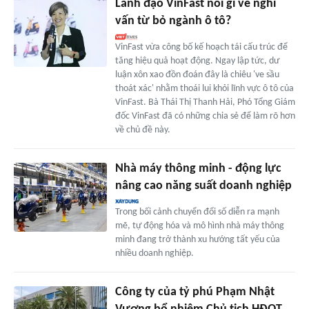
Lãnh đạo VinFast nói gì về nghi
vấn từ bỏ ngành ô tô?
VinFast vừa công bố kế hoạch tái cấu trúc để
tăng hiệu quả hoạt động. Ngay lập tức, dư
luận xôn xao đồn đoán đây là chiêu 've sầu
thoát xác' nhằm thoái lui khỏi lĩnh vực ô tô của
VinFast. Bà Thái Thị Thanh Hải, Phó Tổng Giám
đốc VinFast đã có những chia sẻ để làm rõ hơn
về chủ đề này.
Nhà máy thông minh - động lực
nâng cao năng suất doanh nghiệp
Trong bối cảnh chuyển đổi số diễn ra mạnh
mẽ, tự động hóa và mô hình nhà máy thông
minh đang trở thành xu hướng tất yếu của
nhiều doanh nghiệp.
Công ty của tỷ phú Phạm Nhật