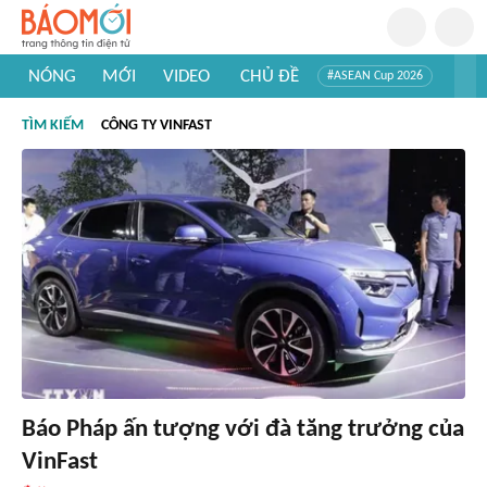
NÓNG
MỚI
VIDEO
CHỦ ĐỀ
#ASEAN Cup 2026
#Trí tuệ nhân tạo
#Mỹ - Iran
#Khám phá Việt Nam
TÌM KIẾM
CÔNG TY VINFAST
#Khám phá thế giới
Báo Pháp ấn tượng với đà tăng trưởng của
VinFast