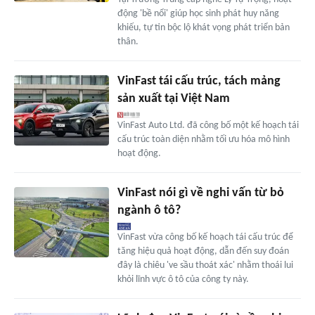
động 'bề nổi' giúp học sinh phát huy năng
khiếu, tự tin bộc lộ khát vọng phát triển bản
thân.
VinFast tái cấu trúc, tách mảng
sản xuất tại Việt Nam
VinFast Auto Ltd. đã công bố một kế hoạch tái
cấu trúc toàn diện nhằm tối ưu hóa mô hình
hoạt động.
VinFast nói gì về nghi vấn từ bỏ
ngành ô tô?
VinFast vừa công bố kế hoạch tái cấu trúc để
tăng hiệu quả hoạt động, dẫn đến suy đoán
đây là chiêu 've sầu thoát xác' nhằm thoái lui
khỏi lĩnh vực ô tô của công ty này.