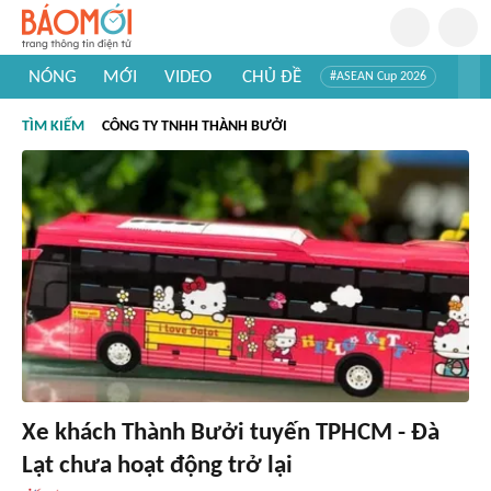
NÓNG
MỚI
VIDEO
CHỦ ĐỀ
#ASEAN Cup 2026
#Trí tuệ nhân tạo
#Mỹ - Iran
#Khám phá Việt Nam
TÌM KIẾM
CÔNG TY TNHH THÀNH BƯỞI
#Khám phá thế giới
Xe khách Thành Bưởi tuyến TPHCM - Đà
Lạt chưa hoạt động trở lại