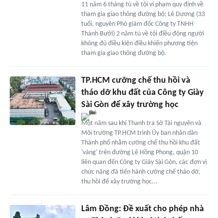
11 năm 6 tháng tù về tội vi phạm quy định về
tham gia giao thông đường bộ; Lê Dương (33
tuổi, nguyên Phó giám đốc Công ty TNHH
Thành Bưởi) 2 năm tù về tội điều động người
không đủ điều kiện điều khiển phương tiện
tham gia giao thông đường bộ.
TP.HCM cưỡng chế thu hồi và
tháo dỡ khu đất của Công ty Giày
Sài Gòn để xây trường học
Một năm sau khi Thanh tra Sở Tài nguyên và
Môi trường TP.HCM trình Ủy ban nhân dân
Thành phố nhằm cưỡng chế thu hồi khu đất
'vàng' trên đường Lê Hồng Phong, quận 10
liên quan đến Công ty Giày Sài Gòn, các đơn vị
chức năng đã tiến hành cưỡng chế tháo dỡ,
thu hồi để xây trường học...
Lâm Đồng: Đề xuất cho phép nhà