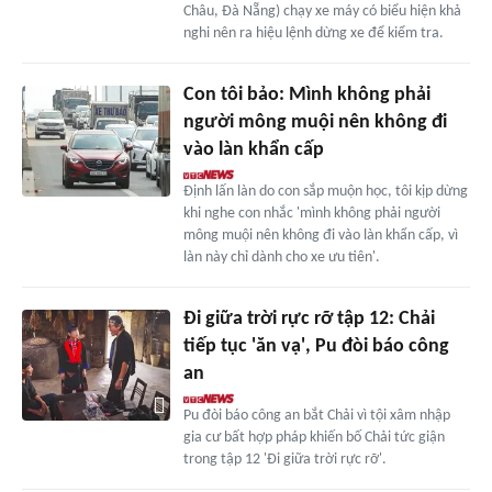
Châu, Đà Nẵng) chạy xe máy có biểu hiện khả
nghi nên ra hiệu lệnh dừng xe để kiểm tra.
Con tôi bảo: Mình không phải
người mông muội nên không đi
vào làn khẩn cấp
Định lấn làn do con sắp muộn học, tôi kịp dừng
khi nghe con nhắc 'mình không phải người
mông muội nên không đi vào làn khẩn cấp, vì
làn này chỉ dành cho xe ưu tiên'.
Đi giữa trời rực rỡ tập 12: Chải
tiếp tục 'ăn vạ', Pu đòi báo công
an
Pu đòi báo công an bắt Chải vì tội xâm nhập
gia cư bất hợp pháp khiến bố Chải tức giận
trong tập 12 'Đi giữa trời rực rỡ'.