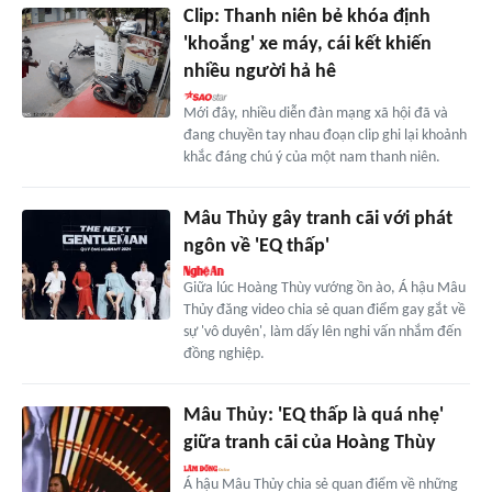
Clip: Thanh niên bẻ khóa định
'khoắng' xe máy, cái kết khiến
nhiều người hả hê
Mới đây, nhiều diễn đàn mạng xã hội đã và
đang chuyền tay nhau đoạn clip ghi lại khoảnh
khắc đáng chú ý của một nam thanh niên.
Mâu Thủy gây tranh cãi với phát
ngôn về 'EQ thấp'
Giữa lúc Hoàng Thùy vướng ồn ào, Á hậu Mâu
Thủy đăng video chia sẻ quan điểm gay gắt về
sự 'vô duyên', làm dấy lên nghi vấn nhắm đến
đồng nghiệp.
Mâu Thủy: 'EQ thấp là quá nhẹ'
giữa tranh cãi của Hoàng Thùy
Á hậu Mâu Thủy chia sẻ quan điểm về những