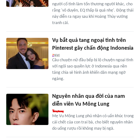
người cố tình làm tổn thương người khác, cho
rằng 'vô duyên, EQ thấp là quá nhẹ'. Động thái
này diễn ra ngay sau khi Hoàng Thùy vướng
tranh cãi.
Vụ bắt quả tang ngoại tình trên
Pinterest gây chấn động Indonesia
Câu chuyện nữ đầu bếp bị lộ chuyện ngoại tình
với ngôi sao quyền lực ở Indonesia qua nền
tảng chia sẻ hình ảnh khiến dân mạng ngỡ
ngàng.
Nguyên nhân qua đời của nam
diễn viên Vu Mông Lung
Mẹ Vu Mông Lung phủ nhận có uẩn khúc trong
cái chết của con trai bà, cho biết nguyên nhân
do uống rượu rồi không may bị ngã.