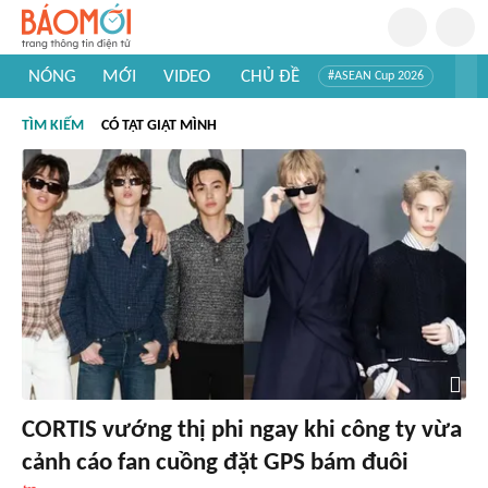
NÓNG
MỚI
VIDEO
CHỦ ĐỀ
#ASEAN Cup 2026
#Trí tuệ nhân tạo
#Mỹ - Iran
#Khám phá Việt Nam
TÌM KIẾM
CÓ TẬT GIẬT MÌNH
#Khám phá thế giới
CORTIS vướng thị phi ngay khi công ty vừa
cảnh cáo fan cuồng đặt GPS bám đuôi