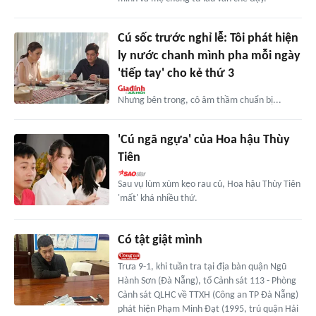
Cú sốc trước nghỉ lễ: Tôi phát hiện
ly nước chanh mình pha mỗi ngày
'tiếp tay' cho kẻ thứ 3
Nhưng bên trong, cô âm thầm chuẩn bị...
'Cú ngã ngựa' của Hoa hậu Thùy
Tiên
Sau vụ lùm xùm kẹo rau củ, Hoa hậu Thùy Tiên
'mất' khá nhiều thứ.
Có tật giật mình
Trưa 9-1, khi tuần tra tại địa bàn quận Ngũ
Hành Sơn (Đà Nẵng), tổ Cảnh sát 113 - Phòng
Cảnh sát QLHC về TTXH (Công an TP Đà Nẵng)
phát hiện Phạm Minh Đạt (1995, trú quận Hải