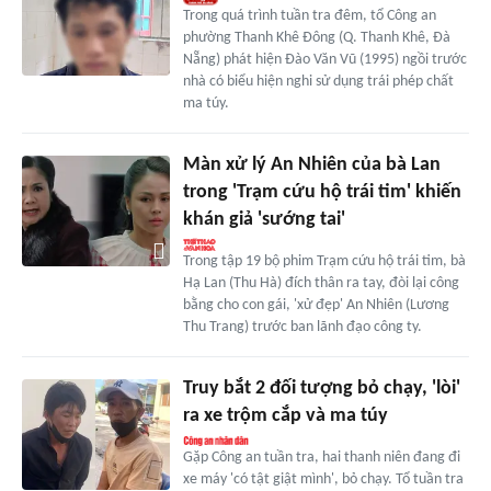
Trong quá trình tuần tra đêm, tổ Công an
phường Thanh Khê Đông (Q. Thanh Khê, Đà
Nẵng) phát hiện Đào Văn Vũ (1995) ngồi trước
nhà có biểu hiện nghi sử dụng trái phép chất
ma túy.
Màn xử lý An Nhiên của bà Lan
trong 'Trạm cứu hộ trái tim' khiến
khán giả 'sướng tai'
Trong tập 19 bộ phim Trạm cứu hộ trái tim, bà
Hạ Lan (Thu Hà) đích thân ra tay, đòi lại công
bằng cho con gái, 'xử đẹp' An Nhiên (Lương
Thu Trang) trước ban lãnh đạo công ty.
Truy bắt 2 đối tượng bỏ chạy, 'lòi'
ra xe trộm cắp và ma túy
Gặp Công an tuần tra, hai thanh niên đang đi
xe máy 'có tật giật mình', bỏ chạy. Tổ tuần tra