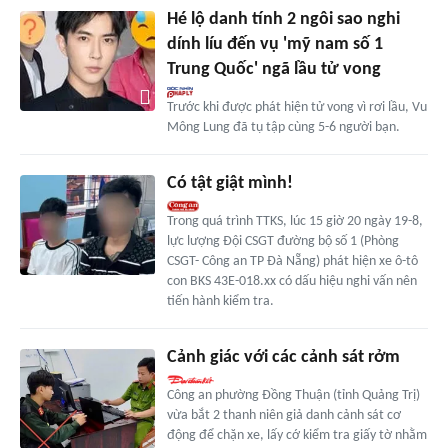
Hé lộ danh tính 2 ngôi sao nghi
dính líu đến vụ 'mỹ nam số 1
Trung Quốc' ngã lầu tử vong
Trước khi được phát hiện tử vong vì rơi lầu, Vu
Mông Lung đã tụ tập cùng 5-6 người bạn.
Có tật giật mình!
Trong quá trình TTKS, lúc 15 giờ 20 ngày 19-8,
lực lượng Đội CSGT đường bộ số 1 (Phòng
CSGT- Công an TP Đà Nẵng) phát hiện xe ô-tô
con BKS 43E-018.xx có dấu hiệu nghi vấn nên
tiến hành kiểm tra.
Cảnh giác với các cảnh sát rởm
Công an phường Đồng Thuận (tỉnh Quảng Trị)
vừa bắt 2 thanh niên giả danh cảnh sát cơ
động để chặn xe, lấy cớ kiểm tra giấy tờ nhằm