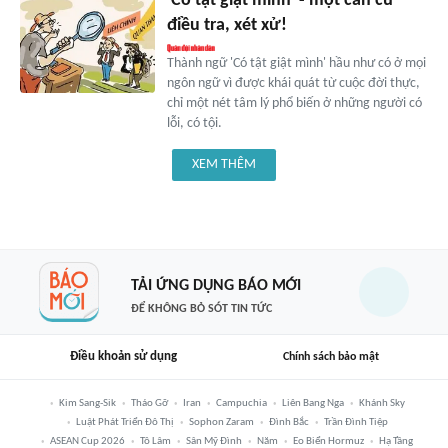
'Có tật giật mình' - một căn cứ
điều tra, xét xử!
Thành ngữ 'Có tật giật mình' hầu như có ở mọi
ngôn ngữ vì được khái quát từ cuộc đời thực,
chỉ một nét tâm lý phổ biến ở những người có
lỗi, có tội.
XEM THÊM
TẢI ỨNG DỤNG BÁO MỚI
ĐỂ KHÔNG BỎ SÓT TIN TỨC
Điều khoản sử dụng
Chính sách bảo mật
Kim Sang-Sik
Tháo Gỡ
Iran
Campuchia
Liên Bang Nga
Khánh Sky
Luật Phát Triển Đô Thị
Sophon Zaram
Đình Bắc
Trần Đình Tiệp
ASEAN Cup 2026
Tô Lâm
Sân Mỹ Đình
Năm
Eo Biển Hormuz
Hạ Tầng