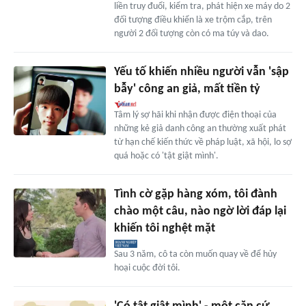
liền truy đuổi, kiểm tra, phát hiện xe máy do 2
đối tượng điều khiển là xe trộm cắp, trên
người 2 đối tượng còn có ma túy và dao.
Yếu tố khiến nhiều người vẫn 'sập
bẫy' công an giả, mất tiền tỷ
Tâm lý sợ hãi khi nhận được điện thoại của
những kẻ giả danh công an thường xuất phát
từ hạn chế kiến thức về pháp luật, xã hội, lo sợ
quá hoặc có 'tật giật mình'.
Tình cờ gặp hàng xóm, tôi đành
chào một câu, nào ngờ lời đáp lại
khiến tôi nghệt mặt
Sau 3 năm, cô ta còn muốn quay về để hủy
hoại cuộc đời tôi.