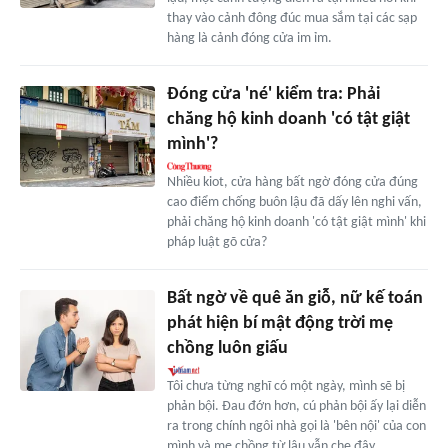
thay vào cảnh đông đúc mua sắm tại các sạp
hàng là cảnh đóng cửa im ỉm.
Đóng cửa 'né' kiểm tra: Phải
chăng hộ kinh doanh 'có tật giật
mình'?
Nhiều kiot, cửa hàng bất ngờ đóng cửa đúng
cao điểm chống buôn lậu đã dấy lên nghi vấn,
phải chăng hộ kinh doanh 'có tật giật mình' khi
pháp luật gõ cửa?
Bất ngờ về quê ăn giỗ, nữ kế toán
phát hiện bí mật động trời mẹ
chồng luôn giấu
Tôi chưa từng nghĩ có một ngày, mình sẽ bị
phản bội. Đau đớn hơn, cú phản bội ấy lại diễn
ra trong chính ngôi nhà gọi là 'bên nội' của con
mình và mẹ chồng từ lâu vẫn che đậy.