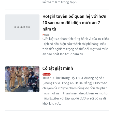
kế tham lam trong tập 5.
Hotgirl tuyên bố quan hệ với hơn
10 sao nam đối diện mức án 7
năm tù
Giới luật sư phân tích rằng hành vi của Tư Hiểu
Địch có dấu hiệu cấu thành tội phỉ báng, nếu
tình tiết nghiêm trọng có thể đối mặt với mức
án cao nhất lên tới 7 năm tù.
Có tật giật mình
Trưa 1-1, lực lượng Đội CSGT đường bộ số 1
(Phòng CSGT- Công an TP Đà Nẵng) TTKS theo
chuyên đề xử lý vi phạm nồng độ cồn thì phát
hiện một nam thanh niên điều khiển xe mô-tô
hiệu Exciter vội tấp vào lề đường rồi bỏ xe đi
khỏi khu vực.