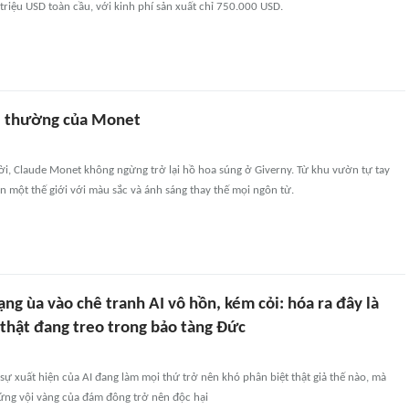
riệu USD toàn cầu, với kinh phí sản xuất chỉ 750.000 USD.
i thường của Monet
ời, Claude Monet không ngừng trở lại hồ hoa súng ở Giverny. Từ khu vườn tự tay
n một thế giới với màu sắc và ánh sáng thay thế mọi ngôn từ.
g ùa vào chê tranh AI vô hồn, kém cỏi: hóa ra đây là
thật đang treo trong bảo tàng Đức
sự xuất hiện của AI đang làm mọi thứ trở nên khó phân biệt thật giả thế nào, mà
ứng vội vàng của đám đông trở nên độc hại