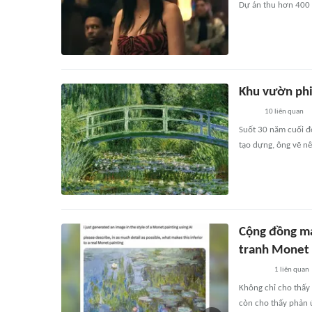
Dự án thu hơn 400 t
Khu vườn ph
10
liên quan
Suốt 30 năm cuối đ
tạo dựng, ông vẽ nê
Cộng đồng mạn
tranh Monet 
1
liên quan
Không chỉ cho thấy 
còn cho thấy phản 