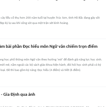
ây liễu cổ thụ hơn 200 năm tuổi tại huyện Trúc Sơn, tỉnh Hồ Bắc đang gây sốt
đẹp kỳ lạ sau khi sống sót qua một trận sét kinh hoàng.
làm bài phần Đọc hiểu môn Ngữ văn chiếm trọn điểm
trung học phổ thông môn Ngữ văn theo hướng 'mở' để đánh giá năng lực học sinh.
mới mẻ, nằm ngoài các bộ sách giáo khoa hiện hành, đòi hỏi học sinh phải có kỹ
loại. Đề thi bao gồm kỹ năng: Đọc hiểu (4 điểm) và Viết (6 điểm).
 - Gia Định qua ảnh