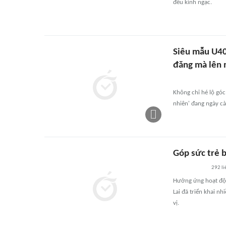
đều kinh ngạc.
Siêu mẫu U40 
đăng mà lên 
Không chỉ hé lộ góc
nhiên' đang ngày c
Góp sức trẻ 
292
li
Hưởng ứng hoạt độn
Lai đã triển khai n
vị.