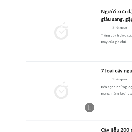
Người xưa dặ
giàu sang, gặ
3
liên quan
Trồng cây trước cửa
may của gia chủ.
7 loại cây ng
1
liên quan
Bên cạnh những loại 
mang 'năng lượng xấ
Cây liễu 200 