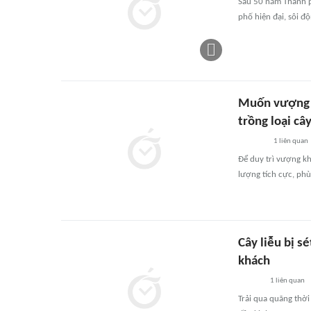
Sau 50 năm Thành p
phố hiện đại, sôi đ
Muốn vượng kh
trồng loại câ
1
liên quan
Để duy trì vượng kh
lượng tích cực, ph
Cây liễu bị s
khách
1
liên quan
Trải qua quãng thời