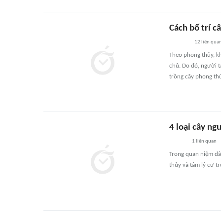
Cách bố trí c
12
liên qua
Theo phong thủy, khô
chủ. Do đó, người t
trồng cây phong thủ
4 loại cây ng
1
liên quan
Trong quan niệm dâ
thủy và tâm lý cư t