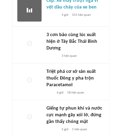
Clip: Xe máy trượt ngã vì
vệt dầu chảy của xe ben
4 giờ
331
liên quan
3 cơn bão cùng lúc xuất
hiện ở Tây Bắc Thái Bình
Dương
3
liên quan
Triệt phá cơ sở sản xuất
thuốc Đông y pha trộn
Paracetamol
6 giờ
18
liên quan
Giếng tự phun khí và nước
cực mạnh gây xói lở, đứng
gần thấy chóng mặt
5 giờ
1
liên quan