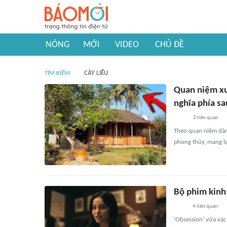
NÓNG
MỚI
VIDEO
CHỦ ĐỀ
TÌM KIẾM
CÂY LIỄU
Quan niệm xư
nghĩa phía sa
2
liên quan
Theo quan niệm dân 
phong thủy, mang lạ
Bộ phim kinh 
4
liên quan
'Obsession' vừa xác