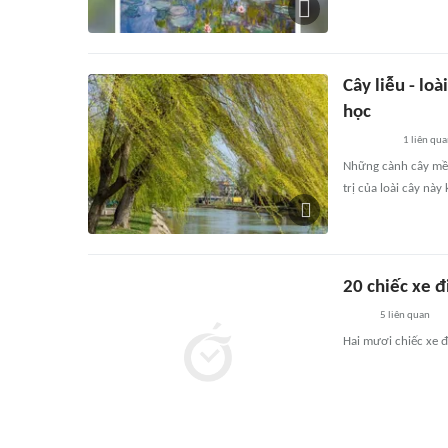
Cây liễu - lo
học
1
liên qu
Những cành cây mềm
trị của loài cây này
20 chiếc xe đ
5
liên quan
Hai mươi chiếc xe đ