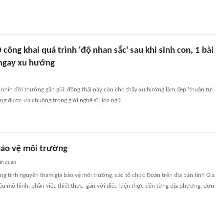
công khai quá trình 'độ nhan sắc' sau khi sinh con, 1 bài
ngay xu hướng
 nhìn đời thường gần gũi, động thái này còn cho thấy xu hướng làm đẹp 'thuận tự
àng được ưa chuộng trong giới nghệ sĩ Hoa ngữ.
bảo vệ môi trường
ên quan
g tình nguyện tham gia bảo vệ môi trường, các tổ chức Đoàn trên địa bàn tỉnh Gia
hiều mô hình, phần việc thiết thực, gắn với điều kiện thực tiễn từng địa phương, đơn