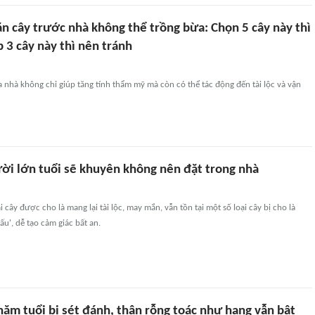
n cây trước nhà không thể trồng bừa: Chọn 5 cây này thì
p 3 cây này thì nên tránh
 nhà không chỉ giúp tăng tính thẩm mỹ mà còn có thể tác động đến tài lộc và vận
ười lớn tuổi sẽ khuyên không nên đặt trong nhà
cây được cho là mang lại tài lộc, may mắn, vẫn tồn tại một số loại cây bị cho là
u', dễ tạo cảm giác bất an.
năm tuổi bị sét đánh, thân rỗng toác như hang vẫn bật