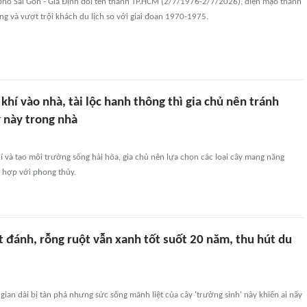
hố Sài Gòn - Gia Định đổi tên thành TP.HCM (2/7/1976-2/7/2026), diện mạo thành
ộng và vượt trội khách du lịch so với giai đoạn 1970-1975.
í vào nhà, tài lộc hanh thông thì gia chủ nên tránh
y này trong nhà
í và tạo môi trường sống hài hòa, gia chủ nên lựa chọn các loại cây mang năng
ù hợp với phong thủy.
ét đánh, rỗng ruột vẫn xanh tốt suốt 20 năm, thu hút du
 gian dài bị tàn phá nhưng sức sống mãnh liệt của cây 'trường sinh' này khiến ai nấy