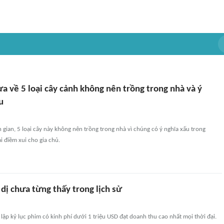
a về 5 loại cây cảnh không nên trồng trong nhà và ý
u
gian, 5 loại cây này không nên trồng trong nhà vì chúng có ý nghĩa xấu trong
i điềm xui cho gia chủ.
dị chưa từng thấy trong lịch sử
 lập kỷ lục phim có kinh phí dưới 1 triệu USD đạt doanh thu cao nhất mọi thời đại.