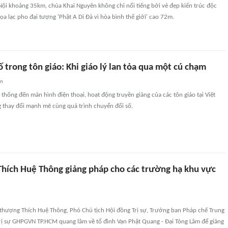
Nội khoảng 35km, chùa Khai Nguyên không chỉ nổi tiếng bởi vẻ đẹp kiến trúc độc
tọa lạc pho đại tượng 'Phật A Di Đà vì hòa bình thế giới' cao 72m.
 trong tôn giáo: Khi giáo lý lan tỏa qua một cú chạm
an
 thống đến màn hình điện thoại, hoạt động truyền giảng của các tôn giáo tại Việt
thay đổi mạnh mẽ cùng quá trình chuyển đổi số.
hích Huệ Thông giảng pháp cho các trường hạ khu vực
 thượng Thích Huệ Thông, Phó Chủ tịch Hội đồng Trị sự, Trưởng ban Pháp chế Trung
rị sự GHPGVN TP.HCM quang lâm về tổ đình Vạn Phật Quang - Đại Tòng Lâm để giảng