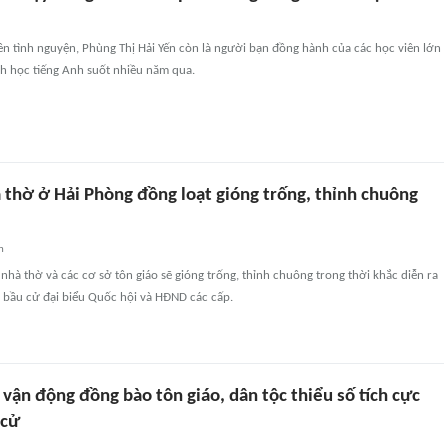
iên tình nguyện, Phùng Thị Hải Yến còn là người bạn đồng hành của các học viên lớn
nh học tiếng Anh suốt nhiều năm qua.
 thờ ở Hải Phòng đồng loạt gióng trống, thỉnh chuông
n
nhà thờ và các cơ sở tôn giáo sẽ gióng trống, thỉnh chuông trong thời khắc diễn ra
c bầu cử đại biểu Quốc hội và HĐND các cấp.
vận động đồng bào tôn giáo, dân tộc thiểu số tích cực
 cử