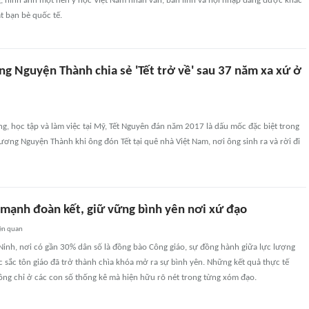
g, hình ảnh một nền y học Việt Nam nhân văn, bản lĩnh và hội nhập đang được khắc
t bạn bè quốc tế.
ng Nguyện Thành chia sẻ 'Tết trở về' sau 37 năm xa xứ ở
g, học tập và làm việc tại Mỹ, Tết Nguyên đán năm 2017 là dấu mốc đặc biệt trong
ương Nguyện Thành khi ông đón Tết tại quê nhà Việt Nam, nơi ông sinh ra và rời đi
 mạnh đoàn kết, giữ vững bình yên nơi xứ đạo
ên quan
Ninh, nơi có gần 30% dân số là đồng bào Công giáo, sự đồng hành giữa lực lượng
 sắc tôn giáo đã trở thành chìa khóa mở ra sự bình yên. Những kết quả thực tế
ng chỉ ở các con số thống kê mà hiện hữu rõ nét trong từng xóm đạo.