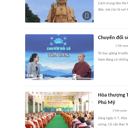
Cách trung tâm Hà 
đáo, mà còn là nơi 
Chuyển đổi số
1
liên qu
Từ bục giảng truyền
Nam đang có những 
Hòa thượng T
Phú Mỹ
2
liên quan
Sáng ngày 5-7, Hòa
ương, Cố vấn Ban T