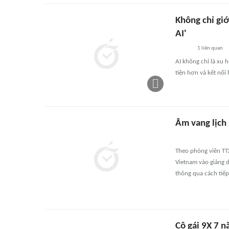
Không chỉ giớ
AI'
1
liên quan
AI không chỉ là xu
tiện hơn và kết nối
Âm vang lịch
Theo phóng viên TT
Vietnam vào giảng d
thông qua cách tiếp 
Cô gái 9X 7 n