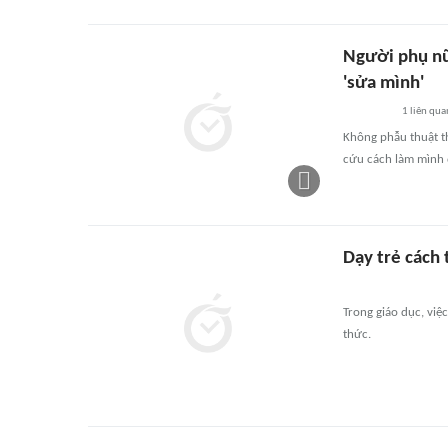
Người phụ nữ
'sửa mình'
1
liên qua
Không phẫu thuật t
cứu cách làm mình 
Dạy trẻ cách 
Trong giáo dục, việ
thức.