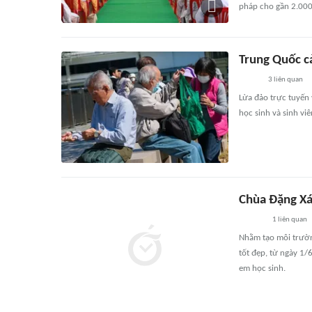
pháp cho gần 2.000
Trung Quốc c
3
liên quan
Lừa đảo trực tuyến 
học sinh và sinh viê
Chùa Đặng Xá
1
liên quan
Nhằm tạo môi trườn
tốt đẹp, từ ngày 1
em học sinh.