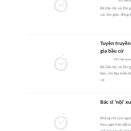
501
liên 
Bộ Dân tộc và Tôn 
các tôn giáo, đồng 
Tuyên truyền
gia bầu cử
501
liên qua
Bộ Dân tộc và Tôn 
tâm, chỉ đạo triển 
cử.
Bác sĩ 'nội' x
Không chỉ cứu người
hữu nghị trên đất b