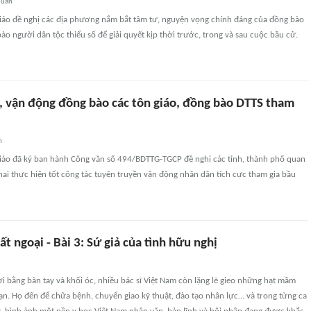
quan
giáo đề nghị các địa phương nắm bắt tâm tư, nguyện vọng chính đáng của đồng bào
bào người dân tộc thiểu số để giải quyết kịp thời trước, trong và sau cuộc bầu cử.
, vận động đồng bào các tôn giáo, đồng bào DTTS tham
n
giáo đã ký ban hành Công văn số 494/BDTTG-TGCP đề nghị các tỉnh, thành phố quan
khai thực hiện tốt công tác tuyên truyền vận động nhân dân tích cực tham gia bầu
uất ngoại - Bài 3: Sứ giả của tình hữu nghị
 bằng bàn tay và khối óc, nhiều bác sĩ Việt Nam còn lặng lẽ gieo những hạt mầm
ạn. Họ đến để chữa bệnh, chuyển giao kỹ thuật, đào tạo nhân lực… và trong từng ca