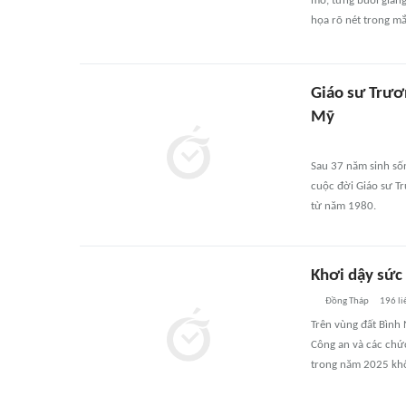
mổ, từng buổi giản
họa rõ nét trong mắ
Giáo sư Trươ
Mỹ
Sau 37 năm sinh sốn
cuộc đời Giáo sư Tr
từ năm 1980.
Khơi dậy sức
Đồng Tháp
196
li
Trên vùng đất Bình 
Công an và các chức
trong năm 2025 khô