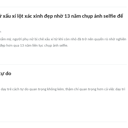
 xấu xí lột xác xinh đẹp nhờ 13 năm chụp ảnh selfie để
n
hẩm mỹ, người phụ nữ bị chê xấu xí từ khi còn nhỏ đã trở nên quyến rũ nhờ nghiên
đẹp hơn qua 13 năm liên tục chụp ảnh selfie.
tự do
c dạy trẻ cách tự do quan trọng không kém, thậm chí quan trọng hơn cả việc dạy tri