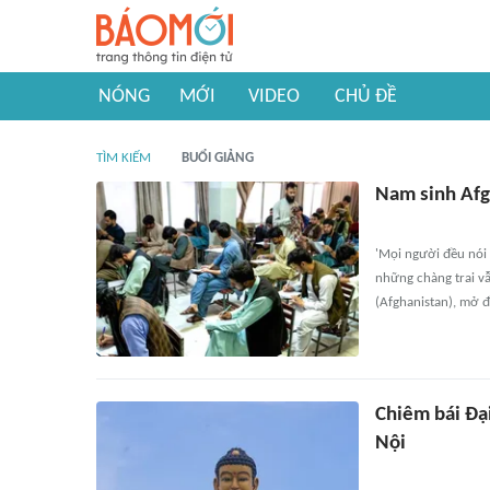
NÓNG
MỚI
VIDEO
CHỦ ĐỀ
TÌM KIẾM
BUỔI GIẢNG
Nam sinh Afg
'Mọi người đều nói 
những chàng trai v
(Afghanistan), mở 
Chiêm bái Đạ
Nội