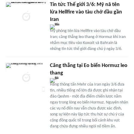
Tin tức Thế giới 3/6: Mỹ nã tên
lửa Hellfire vào tàu chở dầu gần
Iran
Mỹ phóng tên lửa Hellfire vào tàu chở dầu
Iran; căng thẳng leo thang ở Hormuz khi Iran
nhắm mục tiêu vào Kuwait và Bahrain là
những tin tức thế giới đáng chú ý ngày 3/6.
Căng thẳng tại Eo biển Hormuz leo
thang
Hãng thông tấn Mehr của Iran ngày 3/6 đưa
tin, nhiều tiếng nổ lớn đã được ghi nhận tại
đảo Qeshm - một địa điểm chiến lược nằm
ngay trong lòng eo biển Hormuz. Nguyên nhân
các vụ nổ đến nay vẫn chưa được xác định,
song sự kiện này lập tức thu hút sự chú ý của
cộng đồng quốc tế trong bối cảnh khu vực
đang chứa đựng nhiều ngòi nổ tiềm ẩn.