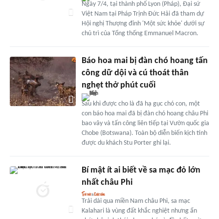
Ngày 7/4, tại thành phố Lyon (Pháp), Đại sứ
Việt Nam tại Pháp Trịnh Đức Hải đã tham dự
Hội nghị Thượng đỉnh 'Một sức khỏe' dưới sự
chủ trì của Tổng thống Emmanuel Macron.
Báo hoa mai bị đàn chó hoang tấn
công dữ dội và cú thoát thân
nghẹt thở phút cuối
Sau khi được cho là đã hạ gục chó con, một
con báo hoa mai đã bị đàn chó hoang châu Phi
bao vây và tấn công liên tiếp tại Vườn quốc gia
Chobe (Botswana). Toàn bộ diễn biến kịch tính
được du khách Stu Porter ghi lại.
Bí mật ít ai biết về sa mạc đỏ lớn
nhất châu Phi
Trải dài qua miền Nam châu Phi, sa mạc
Kalahari là vùng đất khắc nghiệt nhưng ẩn