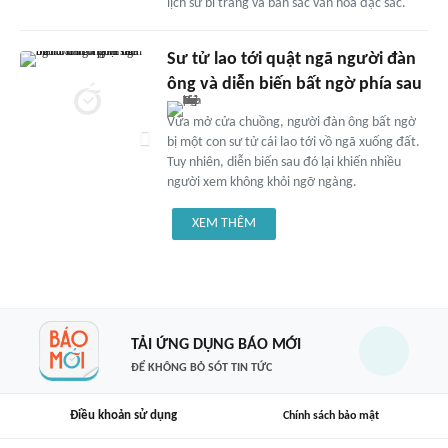
lịch sử bi tráng và bản sắc văn hóa đặc sắc.
Sư tử lao tới quật ngã người đàn
ông và diễn biến bất ngờ phía sau
Vừa mở cửa chuồng, người đàn ông bất ngờ
bị một con sư tử cái lao tới vồ ngã xuống đất.
Tuy nhiên, diễn biến sau đó lại khiến nhiều
người xem không khỏi ngỡ ngàng.
XEM THÊM
TẢI ỨNG DỤNG BÁO MỚI
ĐỂ KHÔNG BỎ SÓT TIN TỨC
Điều khoản sử dụng
Chính sách bảo mật