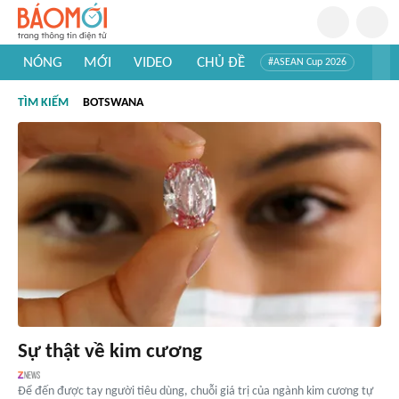
NÓNG
MỚI
VIDEO
CHỦ ĐỀ
#ASEAN Cup 2026
#Trí tuệ nhân tạo
#Mỹ - Iran
#Khám phá Việt Nam
TÌM KIẾM
BOTSWANA
#Khám phá thế giới
Sự thật về kim cương
Để đến được tay người tiêu dùng, chuỗi giá trị của ngành kim cương tự