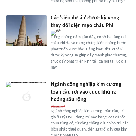
chứa hệ sinh thái phong phú và đầy bất ngờ.
Các 'siêu dự án' được kỳ vọng
thay đổi diện mạo châu Phi
Trong những năm gần đây, cơ sở hạ tầng tại
châu Phi đã và đang chứng kiến những bước
phát triển vượt bậc. Hàng loạt 'siêu dự án'
được kỳ vọng sẽ giúp đẩy mạnh giao thương,
thúc đẩy phát triển kinh tế - xã hội tại lục địa
này.
Ngành công nghiệp kim cương
toàn cầu rơi vào cuộc khủng
hoảng sâu rộng
Ngành công nghiệp kim cương toàn cầu, trị
giá 80 tỷ USD, đang rơi vào hàng loạt cú sốc
chưa từng có, từ căng thẳng địa chính trị, các
biện pháp thuế quan, đến sự trỗi dậy của kim
cương nhân tạo.