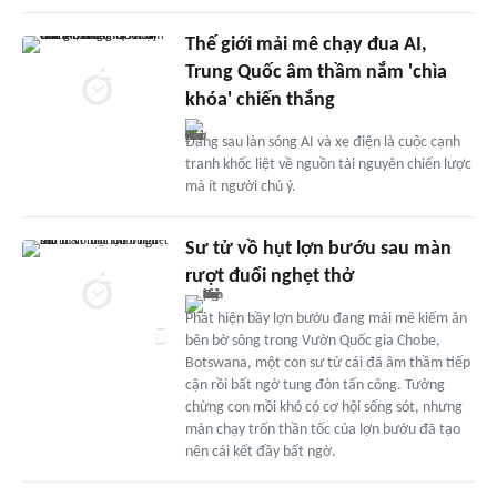
Thế giới mải mê chạy đua AI,
Trung Quốc âm thầm nắm 'chìa
khóa' chiến thắng
Đằng sau làn sóng AI và xe điện là cuộc cạnh
tranh khốc liệt về nguồn tài nguyên chiến lược
mà ít người chú ý.
Sư tử vồ hụt lợn bướu sau màn
rượt đuổi nghẹt thở
Phát hiện bầy lợn bướu đang mải mê kiếm ăn
bên bờ sông trong Vườn Quốc gia Chobe,
Botswana, một con sư tử cái đã âm thầm tiếp
cận rồi bất ngờ tung đòn tấn công. Tưởng
chừng con mồi khó có cơ hội sống sót, nhưng
màn chạy trốn thần tốc của lợn bướu đã tạo
nên cái kết đầy bất ngờ.