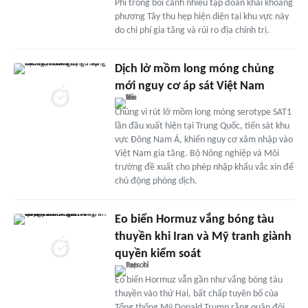
Phi trong bối cảnh nhiều tập đoàn khai khoáng
phương Tây thu hẹp hiện diện tại khu vực này
do chi phí gia tăng và rủi ro địa chính trị.
Dịch lở mồm long móng chủng
mới nguy cơ áp sát Việt Nam
Chủng vi rút lở mồm long móng serotype SAT1
lần đầu xuất hiện tại Trung Quốc, tiến sát khu
vực Đông Nam Á, khiến nguy cơ xâm nhập vào
Việt Nam gia tăng. Bộ Nông nghiệp và Môi
trường đề xuất cho phép nhập khẩu vắc xin để
chủ động phòng dịch.
Eo biển Hormuz vắng bóng tàu
thuyền khi Iran và Mỹ tranh giành
quyền kiểm soát
Eo biển Hormuz vẫn gần như vắng bóng tàu
thuyền vào thứ Hai, bất chấp tuyên bố của
Tổng thống Mỹ Donald Trump rằng quân đội