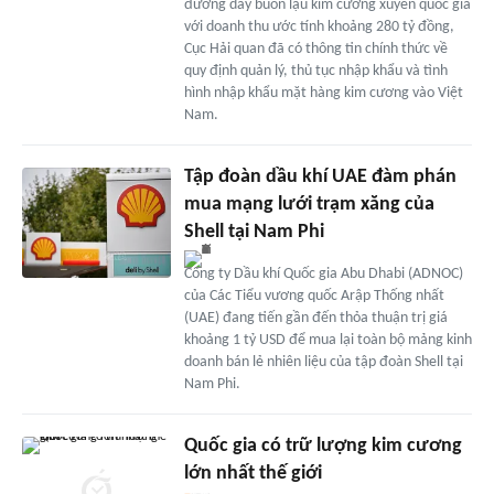
đường dây buôn lậu kim cương xuyên quốc gia
với doanh thu ước tính khoảng 280 tỷ đồng,
Cục Hải quan đã có thông tin chính thức về
quy định quản lý, thủ tục nhập khẩu và tình
hình nhập khẩu mặt hàng kim cương vào Việt
Nam.
Tập đoàn dầu khí UAE đàm phán
mua mạng lưới trạm xăng của
Shell tại Nam Phi
Công ty Dầu khí Quốc gia Abu Dhabi (ADNOC)
của Các Tiểu vương quốc Arập Thống nhất
(UAE) đang tiến gần đến thỏa thuận trị giá
khoảng 1 tỷ USD để mua lại toàn bộ mảng kinh
doanh bán lẻ nhiên liệu của tập đoàn Shell tại
Nam Phi.
Quốc gia có trữ lượng kim cương
lớn nhất thế giới