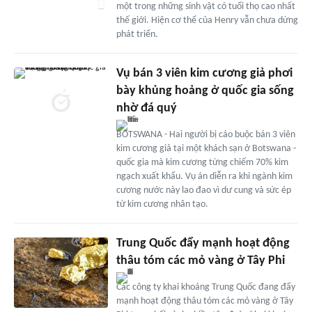
một trong những sinh vật có tuổi thọ cao nhất
thế giới. Hiện cơ thể của Henry vẫn chưa dừng
phát triển.
Vụ bán 3 viên kim cương giả phơi
bày khủng hoảng ở quốc gia sống
nhờ đá quý
BOTSWANA - Hai người bị cáo buộc bán 3 viên
kim cương giả tại một khách sạn ở Botswana -
quốc gia mà kim cương từng chiếm 70% kim
ngạch xuất khẩu. Vụ án diễn ra khi ngành kim
cương nước này lao đao vì dư cung và sức ép
từ kim cương nhân tạo.
Trung Quốc đẩy mạnh hoạt động
thâu tóm các mỏ vàng ở Tây Phi
Các công ty khai khoáng Trung Quốc đang đẩy
mạnh hoạt động thâu tóm các mỏ vàng ở Tây