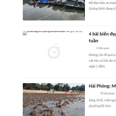
Để đảm bảo an toàn
Quảng Ninh đang ch
4 bãi biển đẹp
tuần
1
liên quan
Không cần đi quá xa
cát mịn và hải sản 
ngày 1 đêm.
Hải Phòng: M
78
liên quan
Sáng 16/6, một ngư
phường Đồ Sơn.