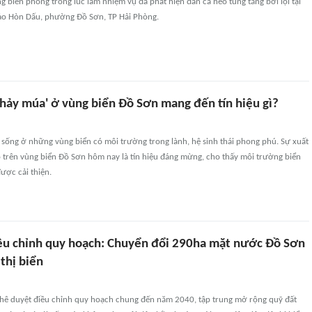
g biên phòng trong lúc làm nhiệm vụ đã phát hiện đàn cá heo tung tăng bơi lội tại
ảo Hòn Dấu, phường Đồ Sơn, TP Hải Phòng.
nhảy múa' ở vùng biển Đồ Sơn mang đến tín hiệu gì?
 sống ở những vùng biển có môi trường trong lành, hệ sinh thái phong phú. Sự xuất
o trên vùng biển Đồ Sơn hôm nay là tín hiệu đáng mừng, cho thấy môi trường biển
ược cải thiện.
ều chỉnh quy hoạch: Chuyển đổi 290ha mặt nước Đồ Sơn
thị biển
phê duyệt điều chỉnh quy hoạch chung đến năm 2040, tập trung mở rộng quỹ đất