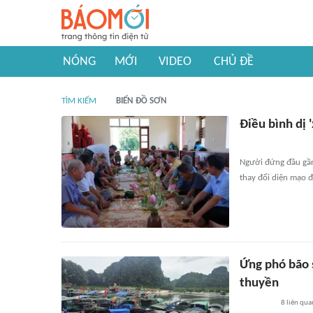
NÓNG
MỚI
VIDEO
CHỦ ĐỀ
TÌM KIẾM
BIỂN ĐỒ SƠN
Điều bình dị
Người đứng đầu gần 
thay đổi diện mạo 
Ứng phó bão 
thuyền
8
liên qua