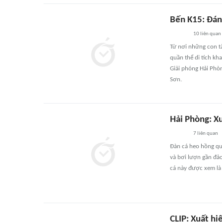
Bến K15: Đán
10
liên quan
Từ nơi những con t
quần thể di tích kh
Giải phóng Hải Phòn
Sơn.
Hải Phòng: X
7
liên quan
Đàn cá heo hồng quý
và bơi lượn gần đảo
cá này được xem là
CLIP: Xuất h