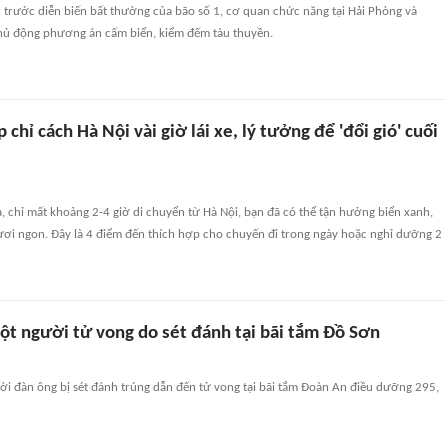
 trước diễn biến bất thường của bão số 1, cơ quan chức năng tại Hải Phòng và
ủ động phương án cấm biển, kiểm đếm tàu thuyền.
 chỉ cách Hà Nội vài giờ lái xe, lý tưởng để 'đổi gió' cuối
, chỉ mất khoảng 2-4 giờ di chuyển từ Hà Nội, bạn đã có thể tận hưởng biển xanh,
tươi ngon. Đây là 4 điểm đến thích hợp cho chuyến đi trong ngày hoặc nghỉ dưỡng 2
ột người tử vong do sét đánh tại bãi tắm Đồ Sơn
ời đàn ông bị sét đánh trúng dẫn đến tử vong tại bãi tắm Đoàn An điều dưỡng 295,