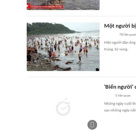
Một người bị
78
liên qua
Một người đàn ông 
trúng, tử vong.
'Biển người' 
5
liên quan
Những ngày cuối th
sau những ngày nắn