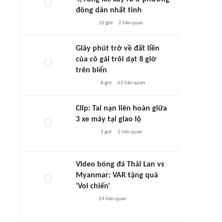
đông dân nhất tỉnh
10 giờ
2
liên quan
Giây phút trở về đất liền
của cô gái trôi dạt 8 giờ
trên biển
8 giờ
62
liên quan
Clip: Tai nạn liên hoàn giữa
3 xe máy tại giao lộ
7 giờ
2
liên quan
Video bóng đá Thái Lan vs
Myanmar: VAR tặng quà
'Voi chiến'
24
liên quan