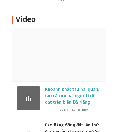
Video
Khoảnh khắc tàu hải quân,
tàu cá cứu hai người trôi
dạt trên biển Đà Nẵng
12 giờ
62
liên quan
Cao Bằng động đất lần thứ
4, rung lắc xảy ra ở phường