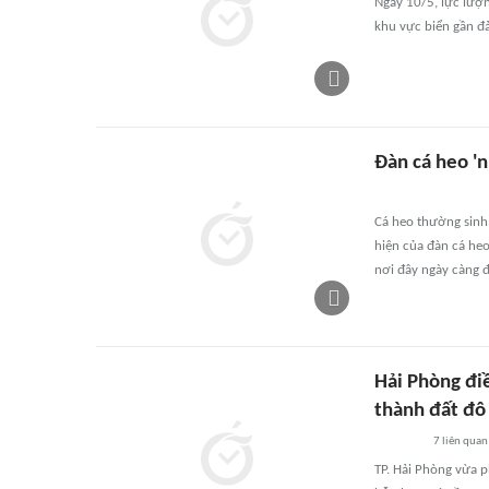
Ngày 10/5, lực lượn
khu vực biển gần đ
Đàn cá heo '
Cá heo thường sinh
hiện của đàn cá he
nơi đây ngày càng đ
Hải Phòng đi
thành đất đô 
7
liên quan
TP. Hải Phòng vừa 