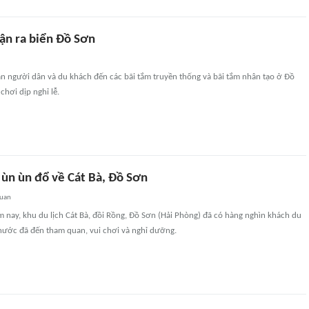
ận ra biển Đồ Sơn
ạn người dân và du khách đến các bãi tắm truyền thống và bãi tắm nhân tạo ở Đồ
chơi dịp nghỉ lễ.
 ùn ùn đổ về Cát Bà, Đồ Sơn
quan
m nay, khu du lịch Cát Bà, đồi Rồng, Đồ Sơn (Hải Phòng) đã có hàng nghìn khách du
 nước đã đến tham quan, vui chơi và nghỉ dưỡng.