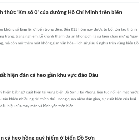
h thức 'Km số 0' của đường Hồ Chí Minh trên biển
àu không số lặng lẽ rời bến trong đêm, Bến K15 hôm nay được tu bổ, tôn tạo thành
ang trang, trang nghiêm. Lễ khánh thành dự án không chỉ là sự kiện chào mừng Ngày
g, mà còn mở thêm một không gian văn hóa - lịch sử giàu ý nghĩa trên vùng biển Đồ
uất hiện đàn cá heo gần khu vực đảo Dáu
 hiếm bất ngờ xuất hiện tại vùng biển Đồ Sơn, Hải Phòng, liên tục nổi lên mặt nước
 Dấu khiến nhiều người thích thú. Trong quan niệm dân gian, sự xuất hiện của loài
 dấu hiệu của may mắn và bình yên trên biển.
iện cá heo hồng quý hiếm ở biển Đồ Sơn