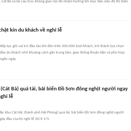
 Cát Bà và tái cấu trúc không gian nội đô nhằm hướng tới mục tiêu siêu đô thị biển.
hật kín du khách về nghỉ lễ
tiếp tục giữ vai trò đầu tàu khi đón trên 300.000 lượt khách, trở thành lựa chọn
đảo du khách nhờ khoảng cách gần trung tâm, giao thông thuận tiện và phù hợp
 ngắn ngày.
(Cát Bà) quá tải, bãi biển Đồ Sơn đông nghịt người ngay
ghỉ lễ
ặc khu Cát Hải, thành phố Hải Phòng) quá tải, bãi biển Đồ Sơn đông nghịt người
ày đầu của kỳ nghỉ lễ 30/4-1/5.