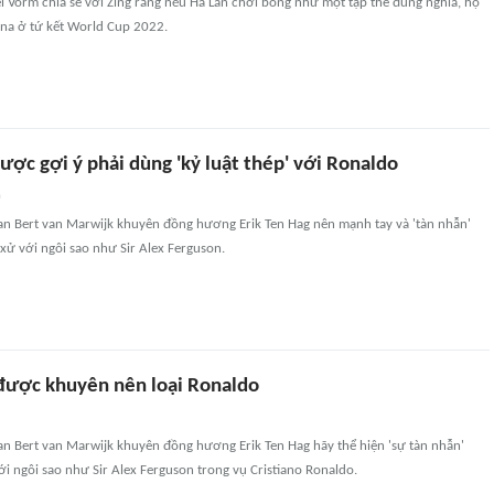
 Vorm chia sẻ với Zing rằng nếu Hà Lan chơi bóng như một tập thể đúng nghĩa, họ
ina ở tứ kết World Cup 2022.
ược gợi ý phải dùng 'kỷ luật thép' với Ronaldo
n
an Bert van Marwijk khuyên đồng hương Erik Ten Hag nên mạnh tay và 'tàn nhẫn'
xử với ngôi sao như Sir Alex Ferguson.
được khuyên nên loại Ronaldo
an Bert van Marwijk khuyên đồng hương Erik Ten Hag hãy thể hiện 'sự tàn nhẫn'
ới ngôi sao như Sir Alex Ferguson trong vụ Cristiano Ronaldo.