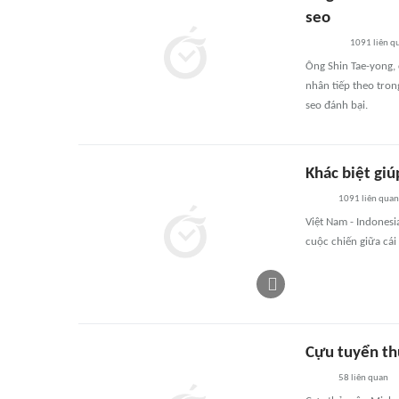
seo
1091
liên q
Ông Shin Tae-yong,
nhân tiếp theo tron
seo đánh bại.
Khác biệt giú
1091
liên quan
Việt Nam - Indonesi
cuộc chiến giữa cái
Cựu tuyển th
58
liên quan