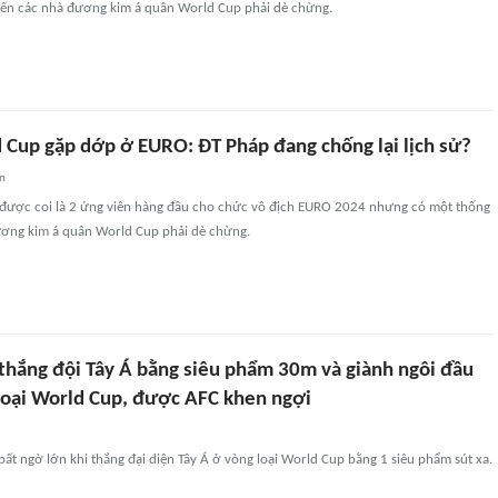
iến các nhà đương kim á quân World Cup phải dè chừng.
 Cup gặp dớp ở EURO: ĐT Pháp đang chống lại lịch sử?
an
được coi là 2 ứng viên hàng đầu cho chức vô địch EURO 2024 nhưng có một thống
ương kim á quân World Cup phải dè chừng.
thắng đội Tây Á bằng siêu phẩm 30m và giành ngôi đầu
loại World Cup, được AFC khen ngợi
bất ngờ lớn khi thắng đại diện Tây Á ở vòng loại World Cup bằng 1 siêu phẩm sút xa.