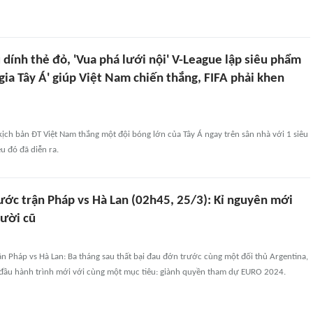
 dính thẻ đỏ, 'Vua phá lưới nội' V-League lập siêu phẩm
 gia Tây Á' giúp Việt Nam chiến thắng, FIFA phải khen
i kịch bản ĐT Việt Nam thắng một đội bóng lớn của Tây Á ngay trên sân nhà với 1 siêu
u đó đã diễn ra.
ước trận Pháp vs Hà Lan (02h45, 25/3): Kỉ nguyên mới
ười cũ
n Pháp vs Hà Lan: Ba tháng sau thất bại đau đớn trước cùng một đối thủ Argentina,
 đầu hành trình mới với cùng một mục tiêu: giành quyền tham dự EURO 2024.