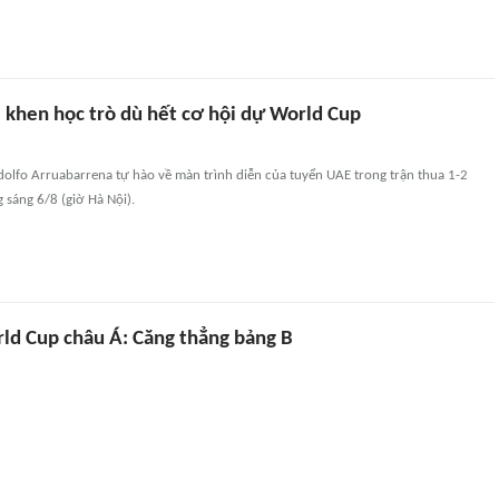
 khen học trò dù hết cơ hội dự World Cup
olfo Arruabarrena tự hào về màn trình diễn của tuyển UAE trong trận thua 1-2
g sáng 6/8 (giờ Hà Nội).
rld Cup châu Á: Căng thẳng bảng B