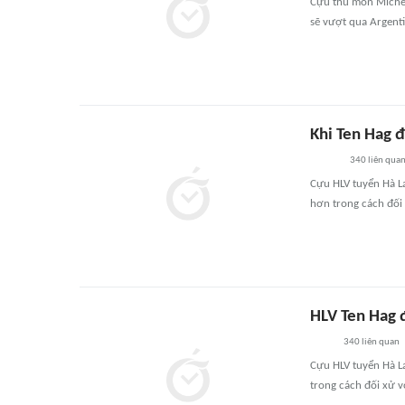
Cựu thủ môn Michel
sẽ vượt qua Argent
Khi Ten Hag đ
340
liên qua
Cựu HLV tuyển Hà L
hơn trong cách đối 
HLV Ten Hag 
340
liên quan
Cựu HLV tuyển Hà L
trong cách đối xử v