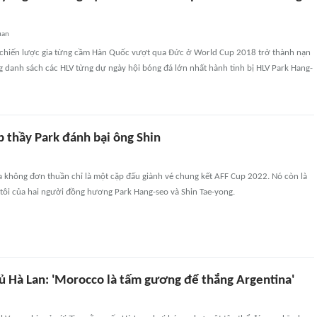
uan
 chiến lược gia từng cầm Hàn Quốc vượt qua Đức ở World Cup 2018 trở thành nạn
g danh sách các HLV từng dự ngày hội bóng đá lớn nhất hành tinh bị HLV Park Hang-
p thầy Park đánh bại ông Shin
a không đơn thuần chỉ là một cặp đấu giành vé chung kết AFF Cup 2022. Nó còn là
 tôi của hai người đồng hương Park Hang-seo và Shin Tae-yong.
ủ Hà Lan: 'Morocco là tấm gương để thắng Argentina'