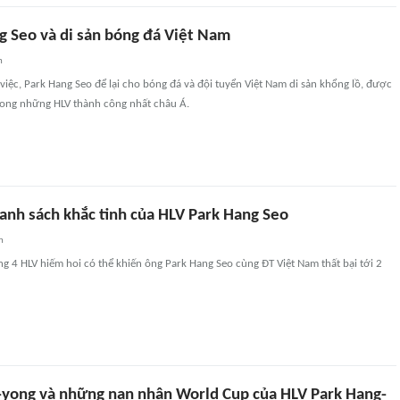
g Seo và di sản bóng đá Việt Nam
n
iệc, Park Hang Seo để lại cho bóng đá và đội tuyển Việt Nam di sản khổng lồ, được
rong những HLV thành công nhất châu Á.
anh sách khắc tinh của HLV Park Hang Seo
n
ong 4 HLV hiếm hoi có thể khiến ông Park Hang Seo cùng ĐT Việt Nam thất bại tới 2
-yong và những nạn nhân World Cup của HLV Park Hang-