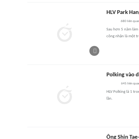
HLV Park Han
680
liên qua
Sau hơn 5 năm làm v
công nhận là một t
Polking vào d
645
liên qua
HLV Polking là 1 tr
lần.
Ông Shin Tae