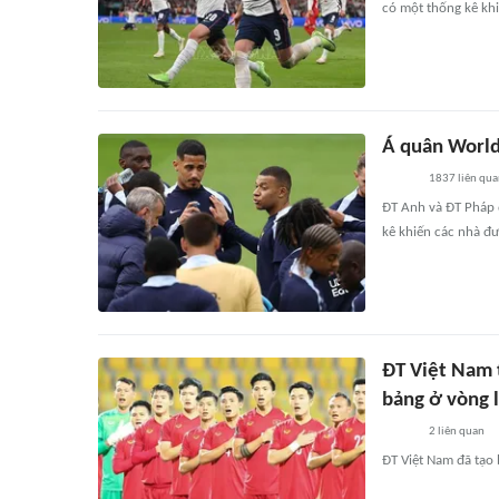
có một thống kê kh
Á quân World
1837
liên qu
ĐT Anh và ĐT Pháp 
kê khiến các nhà đ
ĐT Việt Nam 
bảng ở vòng 
2
liên quan
ĐT Việt Nam đã tạo 