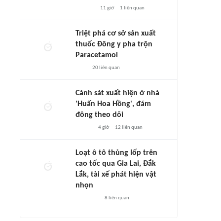
11 giờ
1
liên quan
Triệt phá cơ sở sản xuất
thuốc Đông y pha trộn
Paracetamol
20
liên quan
Cảnh sát xuất hiện ở nhà
'Huấn Hoa Hồng', đám
đông theo dõi
4 giờ
12
liên quan
Loạt ô tô thủng lốp trên
cao tốc qua Gia Lai, Đắk
Lắk, tài xế phát hiện vật
nhọn
8
liên quan