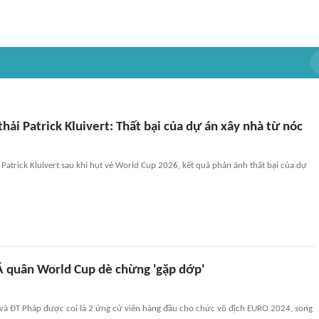
thải Patrick Kluivert: Thất bại của dự án xây nhà từ nóc
i Patrick Kluivert sau khi hụt vé World Cup 2026, kết quả phản ánh thất bại của dự
 quân World Cup dè chừng 'gặp dớp'
 và ĐT Pháp được coi là 2 ứng cử viên hàng đầu cho chức vô địch EURO 2024, song