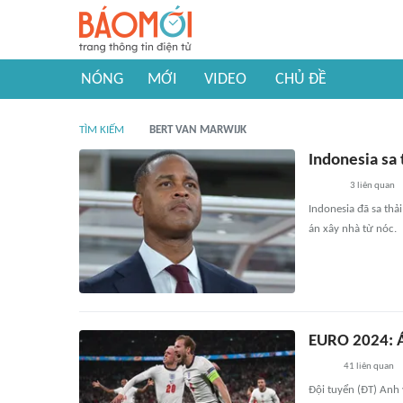
NÓNG
MỚI
VIDEO
CHỦ ĐỀ
TÌM KIẾM
BERT VAN MARWIJK
Indonesia sa 
3
liên quan
Indonesia đã sa thả
án xây nhà từ nóc.
EURO 2024: Á
41
liên quan
Đội tuyển (ĐT) Anh