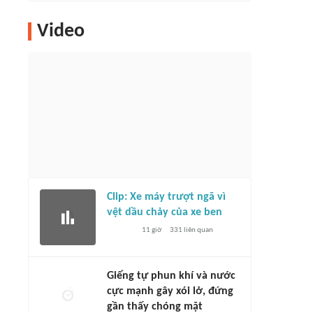
Video
Clip: Xe máy trượt ngã vì
vệt dầu chảy của xe ben
11 giờ
331
liên quan
Giếng tự phun khí và nước
cực mạnh gây xói lở, đứng
gần thấy chóng mặt