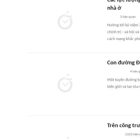
Các lực lượn
nhà ở
3
liên quan
Hướng tới kỷ niệm 
chính trị - xã hội 
cách mạng khắc phụ
Con đường Đo
4
liên 
Một tuyến đường bê
biên giới và lan tỏ
Trên công trư
1325
liên