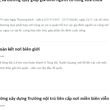
g xã Dương Quỳ giúp gia đình người có công sửa chữa
79 năm Ngày Thương binh - Liệt sĩ (27/7/1947 - 27/7/2026), ngày 21/7, các tổ chức
xã Dương Quỳ phối hợp với Công an xã ra quân hỗ trợ các gia đình người có công với
c nguy cơ sạt lở, cứng hóa nền nhà, góp phần ổn định cuộc sống.
àn kết nơi biên giới
quan
 tông dài 2,6 km vừa hoàn thành ở Tùng Vài, Tuyên Quang, mở lối lên các cột mốc
a tinh thần gắn bó quân – dân nơi địa đầu Tổ quốc.
ờng xây dựng Trường nội trú liên cấp nơi miền biên viễn
 quan