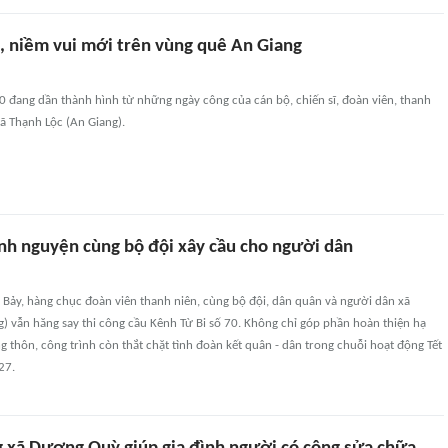
, niềm vui mới trên vùng quê An Giang
0 đang dần thành hình từ những ngày công của cán bộ, chiến sĩ, đoàn viên, thanh
ã Thạnh Lộc (An Giang).
ình nguyện cùng bộ đội xây cầu cho người dân
 Bảy, hàng chục đoàn viên thanh niên, cùng bộ đội, dân quân và người dân xã
) vẫn hăng say thi công cầu Kênh Từ Bi số 70. Không chỉ góp phần hoàn thiện hạ
g thôn, công trình còn thắt chặt tình đoàn kết quân - dân trong chuỗi hoạt động Tết
27.