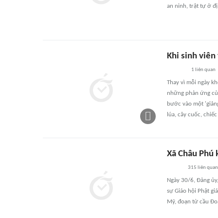
an ninh, trật tự ở 
Khi sinh viên
1
liên quan
Thay vì mỗi ngày kh
những phản ứng của
bước vào một 'giảng
lúa, cây cuốc, chiếc
Xã Châu Phú 
315
liên quan
Ngày 30/6, Đảng ủy
sự Giáo hội Phật g
Mỹ, đoạn từ cầu Đo