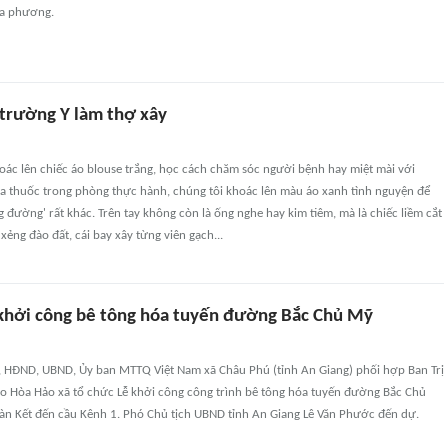
địa phương.
 trường Y làm thợ xây
oác lên chiếc áo blouse trắng, học cách chăm sóc người bệnh hay miệt mài với
 thuốc trong phòng thực hành, chúng tôi khoác lên màu áo xanh tình nguyện để
 đường' rất khác. Trên tay không còn là ống nghe hay kim tiêm, mà là chiếc liềm cắt
 xẻng đào đất, cái bay xây từng viên gạch...
khởi công bê tông hóa tuyến đường Bắc Chủ Mỹ
, HĐND, UBND, Ủy ban MTTQ Việt Nam xã Châu Phú (tỉnh An Giang) phối hợp Ban Trị
iáo Hòa Hảo xã tổ chức Lễ khởi công công trình bê tông hóa tuyến đường Bắc Chủ
àn Kết đến cầu Kênh 1. Phó Chủ tịch UBND tỉnh An Giang Lê Văn Phước đến dự.