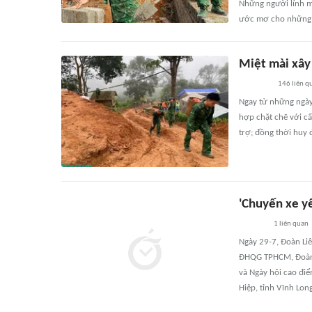
Những người lính m
ước mơ cho những 
Miệt mài xây
146
liên q
Ngay từ những ngày 
hợp chặt chẽ với cấ
trợ; đồng thời huy 
'Chuyến xe y
1
liên quan
Ngày 29-7, Đoàn Li
ĐHQG TPHCM, Đoàn T
và Ngày hội cao đi
Hiệp, tỉnh Vĩnh Long