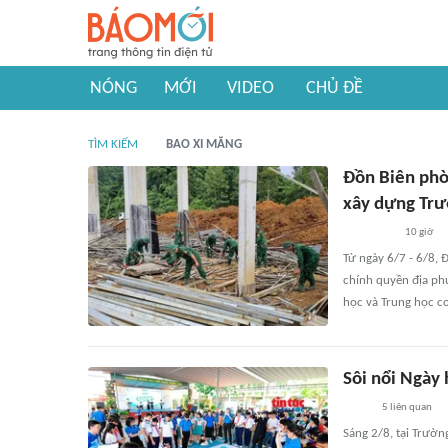
NÓNG
MỚI
VIDEO
CHỦ ĐỀ
TÌM KIẾM
BAO XI MĂNG
Đồn Biên phòn
xây dựng Trư
10 giờ
Từ ngày 6/7 - 6/8, 
chính quyền địa phư
học và Trung học cơ
Sôi nổi Ngày 
5
liên quan
Sáng 2/8, tại Trườ