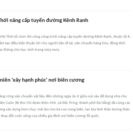
hới nâng cấp tuyến đường Kênh Ranh
Mỹ Thới tổ chức thi công công trình nâng cấp tuyến đường Kênh Ranh, thuộc tổ 6,
 tạo điều kiện thuận lợi cho người dân đi lại, vận chuyển hàng hóa, đồng thời
ao thông cho học sinh trong mùa mưa.
niên 'xây hạnh phúc' nơi biên cương
ng rừng vận chuyển vật liệu đến những ngày ăn ở giữa núi sâu để dựng nhà cho
iên Cuôn (Bí thư Chi đoàn thôn 49A, xã Đắc Pring, thành phố Đà Nẵng) đã cùng các
ơng xây dựng hơn chục mái ấm cho bà con vùng biên, lan tỏa tinh thần tương thân
 thay đổi cuộc sống của nhiều gia đình nơi biên cương Tổ quốc.