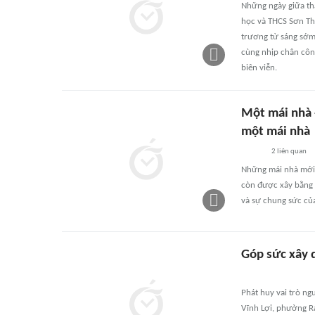
Những ngày giữa thá
học và THCS Sơn Thủ
trương từ sáng sớm 
cùng nhịp chân côn
biên viễn.
Một mái nhà 
một mái nhà
2
liên quan
Những mái nhà mới 
còn được xây bằng 
và sự chung sức của
Góp sức xây 
Phát huy vai trò ng
Vĩnh Lợi, phường Rạ