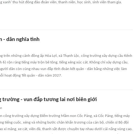
g xanh' thu hút đông đảo đoàn viên, thanh niên, học sinh, sinh viên tham gia.
 - dân nghĩa tình
ng trên những cánh đồng ấp Hòa Lợi, xã Thạnh Lộc, công trường xây dựng cầu Kênh
nh 6) rộn ràng tiếng máy trộn bê tông, tiếng xẻng xúc cát. Không chỉ xây dựng cầu,
 người dân còn cùng nhau vun đắp tình đoàn kết quân - dân bằng những việc làm
uỗi hoạt động Tết quân - dân năm 2027.
 trường - vun đắp tương lai nơi biên giới
an
ên công trường xây dựng Điểm trường Mầm non Cốc Pàng, xã Cốc Pàng, tiếng máy
ng tiếng cuốc, xẻng và những bước chân khẩn trương của cán bộ, chiến sĩ Bộ đội
o xi măng, xe cát, viên đá, thanh sắt được chuyền tay nhau dưới cái nắng vùng cao.