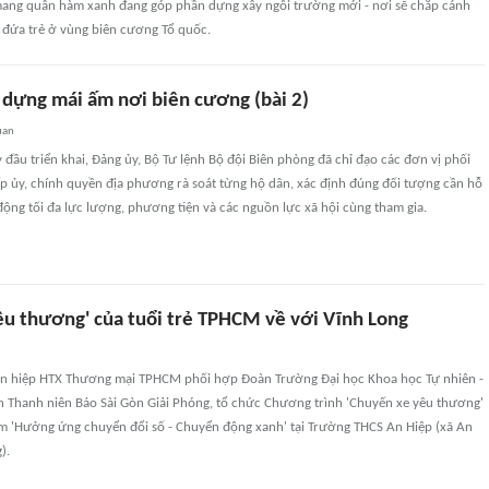
ang quân hàm xanh đang góp phần dựng xây ngôi trường mới - nơi sẽ chắp cánh
đứa trẻ ở vùng biên cương Tổ quốc.
 dựng mái ấm nơi biên cương (bài 2)
uan
đầu triển khai, Đảng ủy, Bộ Tư lệnh Bộ đội Biên phòng đã chỉ đạo các đơn vị phối
p ủy, chính quyền địa phương rà soát từng hộ dân, xác định đúng đối tượng cần hỗ
động tối đa lực lượng, phương tiện và các nguồn lực xã hội cùng tham gia.
êu thương' của tuổi trẻ TPHCM về với Vĩnh Long
ên hiệp HTX Thương mại TPHCM phối hợp Đoàn Trường Đại học Khoa học Tự nhiên -
hanh niên Báo Sài Gòn Giải Phóng, tổ chức Chương trình 'Chuyến xe yêu thương'
ểm 'Hưởng ứng chuyển đổi số - Chuyển động xanh' tại Trường THCS An Hiệp (xã An
).