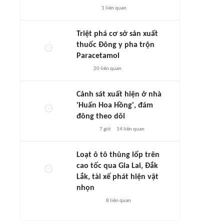
1
liên quan
Triệt phá cơ sở sản xuất
thuốc Đông y pha trộn
Paracetamol
20
liên quan
Cảnh sát xuất hiện ở nhà
'Huấn Hoa Hồng', đám
đông theo dõi
7 giờ
14
liên quan
Loạt ô tô thủng lốp trên
cao tốc qua Gia Lai, Đắk
Lắk, tài xế phát hiện vật
nhọn
8
liên quan