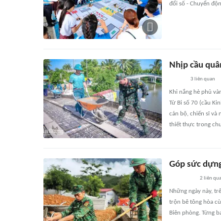
đổi số - Chuyển độn
Nhịp cầu quân
3
liên quan
Khi nắng hè phủ và
Từ Bi số 70 (cầu Ki
cán bộ, chiến sĩ và
thiết thực trong ch
Góp sức dựng
2
liên qu
Những ngày này, tr
trộn bê tông hòa cù
Biên phòng. Từng ba