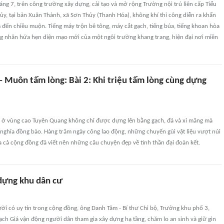
ng 7, trên công trường xây dựng, cải tạo và mở rộng Trường nội trú liên cấp Tiểu
y, tại bản Xuân Thành, xã Sơn Thủy (Thanh Hóa), không khí thi công diễn ra khẩn
đến chiều muộn. Tiếng máy trộn bê tông, máy cắt gạch, tiếng búa, tiếng khoan hòa
g nhân hứa hẹn diện mạo mới của một ngôi trường khang trang, hiện đại nơi miền
- Muôn tấm lòng: Bài 2: Khi triệu tấm lòng cùng dựng
ở vùng cao Tuyên Quang không chỉ được dựng lên bằng gạch, đá và xi măng mà
nghĩa đồng bào. Hàng trăm ngày công lao động, những chuyến gùi vật liệu vượt núi
 cả cộng đồng đã viết nên những câu chuyện đẹp về tinh thần đại đoàn kết.
dựng khu dân cư
ười có uy tín trong cộng đồng, ông Danh Tâm - Bí thư Chi bộ, Trưởng khu phố 3,
ch Giá vận động người dân tham gia xây dựng hạ tầng, chăm lo an sinh và giữ gìn