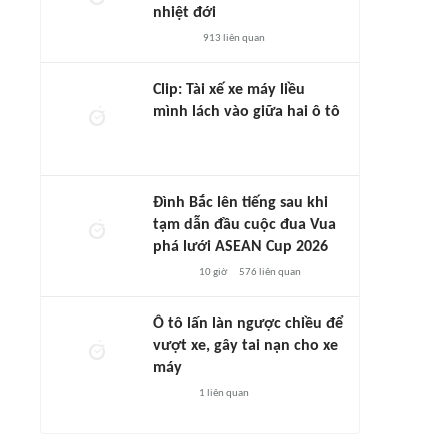
nhiệt đới
913
liên quan
Clip: Tài xế xe máy liều
mình lách vào giữa hai ô tô
Đình Bắc lên tiếng sau khi
tạm dẫn đầu cuộc đua Vua
phá lưới ASEAN Cup 2026
10 giờ
576
liên quan
Ô tô lấn làn ngược chiều để
vượt xe, gây tai nạn cho xe
máy
1
liên quan