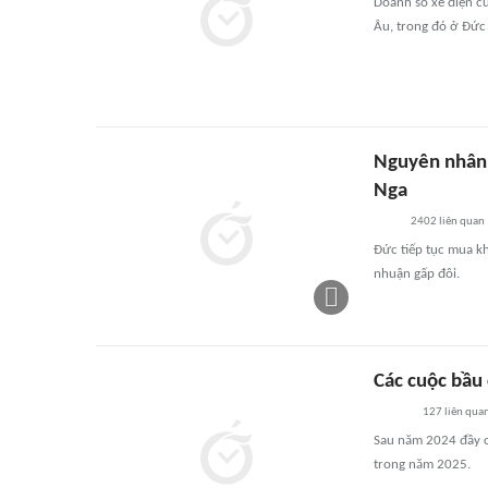
Doanh số xe điện củ
Âu, trong đó ở Đức
Nguyên nhân k
Nga
2402
liên quan
Đức tiếp tục mua k
nhuận gấp đôi.
Các cuộc bầu
127
liên qua
Sau năm 2024 đầy că
trong năm 2025.