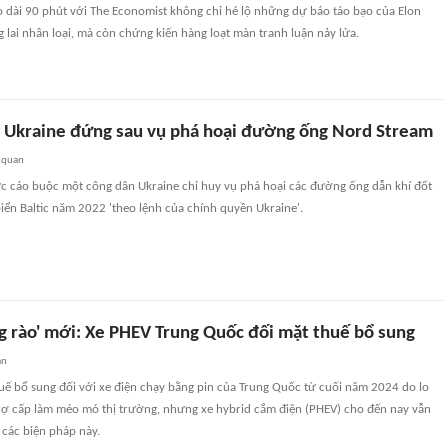
 dài 90 phút với The Economist không chỉ hé lộ những dự báo táo bạo của Elon
 lai nhân loại, mà còn chứng kiến hàng loạt màn tranh luận nảy lửa.
 Ukraine đứng sau vụ phá hoại đường ống Nord Stream
 quan
ức cáo buộc một công dân Ukraine chỉ huy vụ phá hoại các đường ống dẫn khí đốt
ển Baltic năm 2022 'theo lệnh của chính quyền Ukraine'.
g rào' mới: Xe PHEV Trung Quốc đối mặt thuế bổ sung
an
uế bổ sung đối với xe điện chạy bằng pin của Trung Quốc từ cuối năm 2024 do lo
trợ cấp làm méo mó thị trường, nhưng xe hybrid cắm điện (PHEV) cho đến nay vẫn
 các biện pháp này.