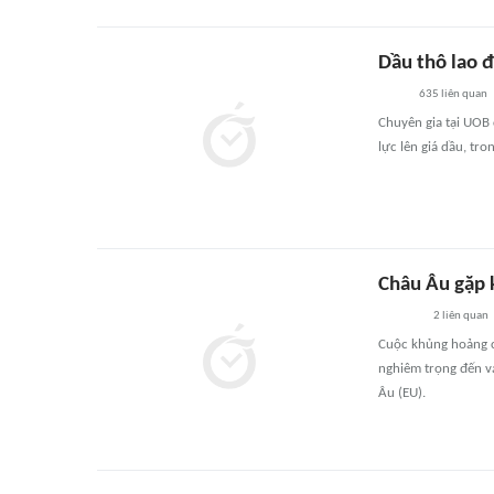
Dầu thô lao 
635
liên quan
Chuyên gia tại UOB 
lực lên giá dầu, tr
Châu Âu gặp k
2
liên quan
Cuộc khủng hoảng c
nghiêm trọng đến va
Âu (EU).