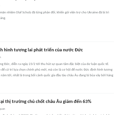
n
ãn nhiệm Olaf Scholz đã từng phản đối, khiến gói viện trợ cho Ukraine đã bị trì
háng.
h hình tương lai phát triển của nước Đức
n
ng Đức, diễn ra ngày 23/2 tới thu hút sự quan tâm đặc biệt của dư luận quốc tế.
p để cử tri lựa chọn chính phủ mới, mà còn là cơ hội để nước Đức định hình tương
g năm tới, nhất là trong bối cảnh quốc gia đầu tàu châu Âu đang bị bủa vây bởi hàng
 tại thị trường chủ chốt châu Âu giảm đến 63%
 quan