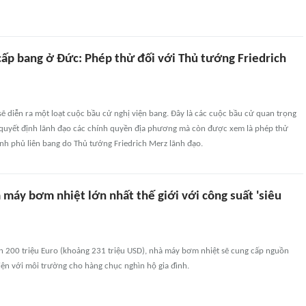
cấp bang ở Đức: Phép thử đối với Thủ tướng Friedrich
ẽ diễn ra một loạt cuộc bầu cử nghị viện bang. Đây là các cuộc bầu cử quan trọng
 quyết định lãnh đạo các chính quyền địa phương mà còn được xem là phép thử
hính phủ liên bang do Thủ tướng Friedrich Merz lãnh đạo.
 máy bơm nhiệt lớn nhất thế giới với công suất 'siêu
n 200 triệu Euro (khoảng 231 triệu USD), nhà máy bơm nhiệt sẽ cung cấp nguồn
iện với môi trường cho hàng chục nghìn hộ gia đình.