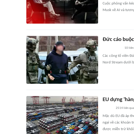
Cuộc phỏng vấn kéo
Musk về AI và tương
Đức cáo buộc
10
liên
Các công tố viên Đ
Nord Stream dưới bi
EU dựng 'hàn
2514
liên qu
Mặc dù EU đã áp th
ngại về các khoản 
được miễn trừ khỏi