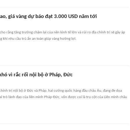
đao, giá vàng dự báo đạt 3.000 USD năm tới
cho rằng tăng trưởng chậm lại của nền kinh tế lớn và rủi ro địa chính trị sẽ gây áp
ong khi nhu cầu trú ẩn an toàn giúp vàng hưởng lợi.
hó vì rắc rối nội bộ ở Pháp, Đức
hính trị nội bộ ở Đức và Pháp, hai cường quốc hàng đầu châu Âu, đang đe dọa
i trò lãnh đạo của liên minh Pháp-Đức, vốn được coi là trụ cột của Liên minh châu