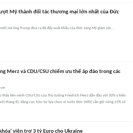
ượt Mỹ thành đối tác thương mại lớn nhất của Đức
mới mà ông Trump đưa ra đã đẩy xuất khẩu của Đức sang Mỹ giảm sút...
ng Merz và CDU/CSU chiếm ưu thế áp đảo trong các
quan
o thấy liên minh CDU/CSU của Thủ tướng Friedrich Merz dẫn đầu với 30% ý kiến
 với tháng 6); đảng cực hữu Sự lựa chọn vì nước Đức (AfD) vẫn giữ vững 23% số
hóa' viện trợ 3 tỷ Euro cho Ukraine