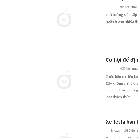
984
liên qua
Thủ tướng Đức sắp m
hoãn trong nhiều t
Cơ hội để địn
437
liên qua
Cuộc bầu cử liên ba
Đây không chỉ là dị
lai phát triển nhữn
loạt thách thức.
Xe Tesla bán
Bnews
1050
liên