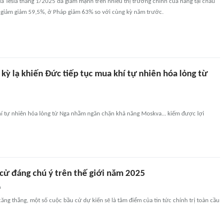
a Tesla tháng 1/2025 đã giảm mạnh trên nhiều thị trường chính của hãng tại châu
 giảm giảm 59,5%, ở Pháp giảm 63% so với cùng kỳ năm trước.
ỳ lạ khiến Đức tiếp tục mua khí tự nhiên hóa lỏng từ
hí tự nhiên hóa lỏng từ Nga nhằm ngăn chặn khả năng Moskva... kiếm được lợi
 cử đáng chú ý trên thế giới năm 2025
n
ng thẳng, một số cuộc bầu cử dự kiến sẽ là tâm điểm của tin tức chính trị toàn cầu