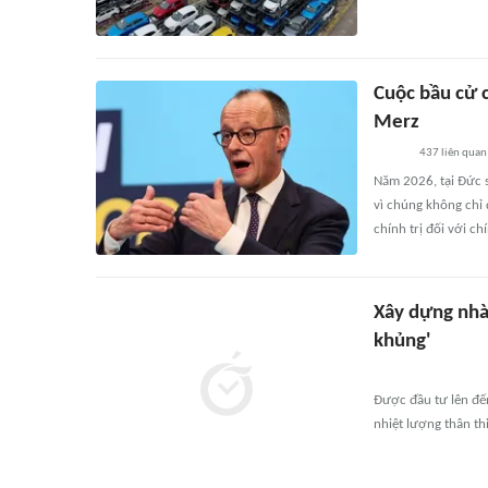
Cuộc bầu cử 
Merz
437
liên quan
Năm 2026, tại Đức s
vì chúng không chỉ
chính trị đối với c
Xây dựng nhà
khủng'
Được đầu tư lên đế
nhiệt lượng thân th