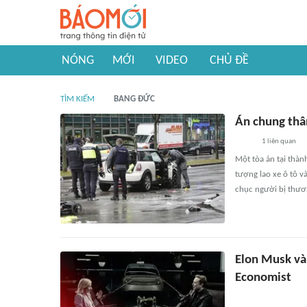
NÓNG
MỚI
VIDEO
CHỦ ĐỀ
TÌM KIẾM
BANG ĐỨC
Án chung thâ
1
liên quan
Một tòa án tại thà
tượng lao xe ô tô v
chục người bị thươ
Elon Musk và
Economist