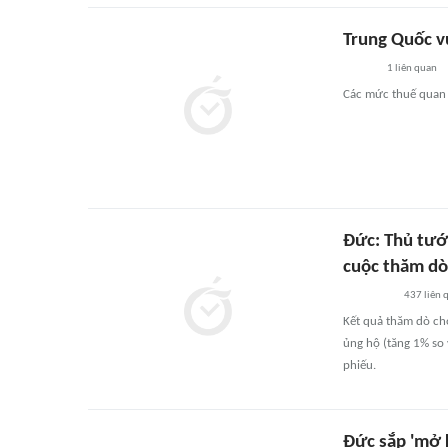
Trung Quốc v
1
liên quan
Các mức thuế quan 
Đức: Thủ tướ
cuộc thăm dò
437
liên 
Kết quả thăm dò ch
ủng hộ (tăng 1% so
phiếu.
Đức sắp 'mở k