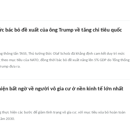
c bác bỏ đề xuất của ông Trump về tăng chi tiêu quốc
ng thông tấn TASS, Thủ tướng Đức Olaf Scholz đã khẳng định cam kết duy trì mức
g theo mục tiêu của NATO, đồng thời bác bỏ đề xuất nâng lên 5% GDP do Tổng thống
rump đưa ra.
iện bất ngờ về người vô gia cư ở nền kinh tế lớn nhất
thực hiện các bước để giảm tình trạng vô gia cư, với mục tiêu xóa bỏ hoàn toàn
 năm 2030.