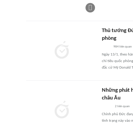
Thủ tướng Đứ
phòng
984
liên quan
Ngày 13/1, theo hã
chi tiêu quốc phòn
đắc cử Mỹ Donald T
Những phát h
châu Âu
2
liên quan
Chính phủ Đức đang 
tình trạng này vào