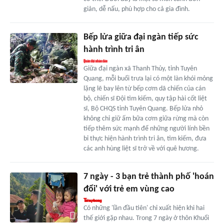
giản, dễ nấu, phù hợp cho cả gia đình.
Bếp lửa giữa đại ngàn tiếp sức
hành trình tri ân
Giữa đại ngàn xã Thanh Thủy, tỉnh Tuyên
Quang, mỗi buổi trưa lại có một làn khói mỏng
lặng lẽ bay lên từ bếp cơm dã chiến của cán
bộ, chiến sĩ Đội tìm kiếm, quy tập hài cốt liệt
sĩ, Bộ CHQS tỉnh Tuyên Quang. Bếp lửa nhỏ
không chỉ giữ ấm bữa cơm giữa rừng mà còn
tiếp thêm sức mạnh để những người lính bền
bỉ thực hiện hành trình tri ân, tìm kiếm, đưa
các anh hùng liệt sĩ trở về với quê hương.
7 ngày - 3 bạn trẻ thành phố 'hoán
đổi' với trẻ em vùng cao
Có những 'lần đầu tiên' chỉ xuất hiện khi hai
thế giới gặp nhau. Trong 7 ngày ở thôn Khuổi