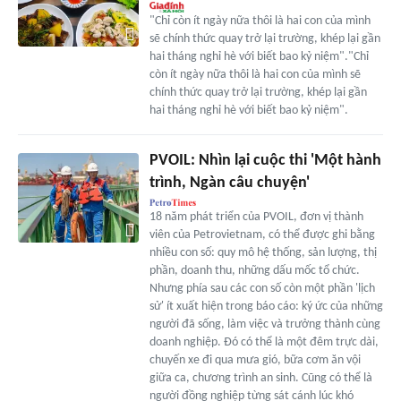
"Chỉ còn ít ngày nữa thôi là hai con của mình
sẽ chính thức quay trở lại trường, khép lại gần
hai tháng nghỉ hè với biết bao kỷ niệm"."Chỉ
còn ít ngày nữa thôi là hai con của mình sẽ
chính thức quay trở lại trường, khép lại gần
hai tháng nghỉ hè với biết bao kỷ niệm".
PVOIL: Nhìn lại cuộc thi 'Một hành
trình, Ngàn câu chuyện'
18 năm phát triển của PVOIL, đơn vị thành
viên của Petrovietnam, có thể được ghi bằng
nhiều con số: quy mô hệ thống, sản lượng, thị
phần, doanh thu, những dấu mốc tổ chức.
Nhưng phía sau các con số còn một phần 'lịch
sử' ít xuất hiện trong báo cáo: ký ức của những
người đã sống, làm việc và trưởng thành cùng
doanh nghiệp. Đó có thể là một đêm trực dài,
chuyến xe đi qua mưa gió, bữa cơm ăn vội
giữa ca, chương trình an sinh. Cũng có thể là
người đồng nghiệp từng sát cánh lúc khó