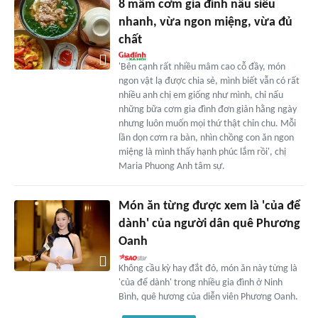
8 mâm cơm gia đình nấu siêu
nhanh, vừa ngon miệng, vừa đủ
chất
'Bên cạnh rất nhiều mâm cao cỗ đầy, món
ngon vật lạ được chia sẻ, mình biết vẫn có rất
nhiều anh chị em giống như mình, chỉ nấu
những bữa cơm gia đình đơn giản hằng ngày
nhưng luôn muốn mọi thứ thật chỉn chu. Mỗi
lần dọn cơm ra bàn, nhìn chồng con ăn ngon
miệng là mình thấy hạnh phúc lắm rồi', chị
Maria Phuong Anh tâm sự.
Món ăn từng được xem là 'của để
dành' của người dân quê Phương
Oanh
Không cầu kỳ hay đắt đỏ, món ăn này từng là
'của để dành' trong nhiều gia đình ở Ninh
Bình, quê hương của diễn viên Phương Oanh.