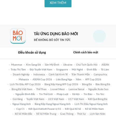
XEM THÊM
TẢI ỨNG DỤNG BÁO MỚI
ĐỂ KHÔNG BỎ SÓT TIN TỨC
Điều khoản sử dụng
Chính sách bảo mật
Myanmar
Kim Sang-Sik
Sân Mỹ Đình
Ukraine
Chủ Tịch Quốc Hội
ASEAN
Triệu Thị Tâm
Đội Tuyển Việt Nam
Singapore
Mũi Nghê
Đình Bắc
Tô Lâm
Doanh Nghiệp
Indonesia
Cảnh Sát Kinh Tế
Trần Thanh Mẫn
Campuchia
Malaysia
ASEAN Cup 2026
Liên Bang Nga
Năm
AFF Cup 2026
Lịch Thi Đấu AFF Cup 2026
Bảng Xếp Hạng AFF Cup 2026
Bóng Đá
Báo Bóng Đá
Bóng Đá Việt Nam
Thể Thao
Lionel Messi
Lamine Yamal
Nguyễn Xuân Son
Nguyễn Đình Bắc
Tin Thế Giới
Pháp Luật
Xã Hội
Tin Bão
Tin Tức
Giá Vàng
Tuyển Việt Nam
U23 Việt Nam
U17 Việt Nam
Kết Quả Bóng Đá
Ngoại Hạng Anh
Bảng Xếp Hạng Ngoại Hạng Anh
Lịch Thi Đấu Ngoại Hạng Anh
Cúp C1
Kết Quả Vietlott Power 6/55
Kết Quả Xổ Số
Xổ Số Miền Nam
Xổ Số Miền Bắc
Xổ Số Miền Trung
Giao Thông
Thời Sự
Lịch Vạn Niên