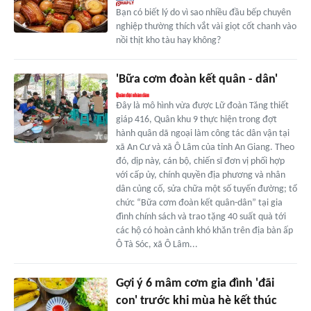
Bạn có biết lý do vì sao nhiều đầu bếp chuyên
nghiệp thường thích vắt vài giọt cốt chanh vào
nồi thịt kho tàu hay không?
'Bữa cơm đoàn kết quân - dân'
Đây là mô hình vừa được Lữ đoàn Tăng thiết
giáp 416, Quân khu 9 thực hiện trong đợt
hành quân dã ngoại làm công tác dân vận tại
xã An Cư và xã Ô Lâm của tỉnh An Giang. Theo
đó, dịp này, cán bộ, chiến sĩ đơn vị phối hợp
với cấp ủy, chính quyền địa phương và nhân
dân củng cố, sửa chữa một số tuyến đường; tổ
chức “Bữa cơm đoàn kết quân-dân” tại gia
đình chính sách và trao tặng 40 suất quà tới
các hộ có hoàn cảnh khó khăn trên địa bàn ấp
Ô Tà Sóc, xã Ô Lâm...
Gợi ý 6 mâm cơm gia đình 'đãi
con' trước khi mùa hè kết thúc