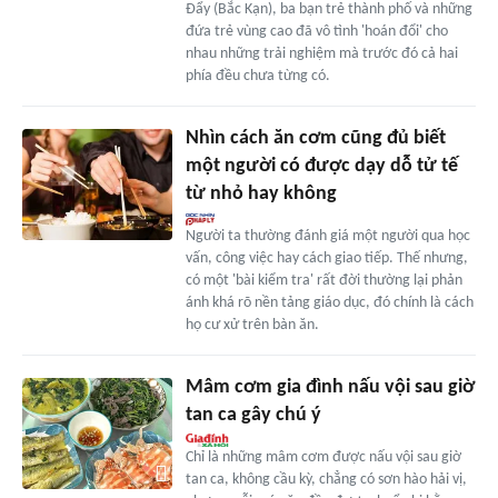
Đẩy (Bắc Kạn), ba bạn trẻ thành phố và những
đứa trẻ vùng cao đã vô tình 'hoán đổi' cho
nhau những trải nghiệm mà trước đó cả hai
phía đều chưa từng có.
Nhìn cách ăn cơm cũng đủ biết
một người có được dạy dỗ tử tế
từ nhỏ hay không
Người ta thường đánh giá một người qua học
vấn, công việc hay cách giao tiếp. Thế nhưng,
có một 'bài kiểm tra' rất đời thường lại phản
ánh khá rõ nền tảng giáo dục, đó chính là cách
họ cư xử trên bàn ăn.
Mâm cơm gia đình nấu vội sau giờ
tan ca gây chú ý
Chỉ là những mâm cơm được nấu vội sau giờ
tan ca, không cầu kỳ, chẳng có sơn hào hải vị,