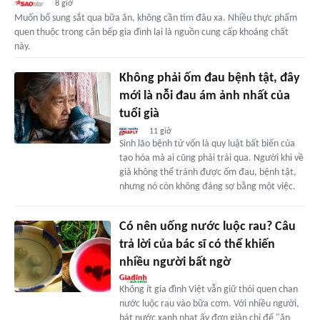
8 giờ
Muốn bổ sung sắt qua bữa ăn, không cần tìm đâu xa. Nhiều thực phẩm
quen thuộc trong căn bếp gia đình lại là nguồn cung cấp khoáng chất
này.
Không phải ốm đau bệnh tật, đây
mới là nỗi đau ám ảnh nhất của
tuổi già
11 giờ
Sinh lão bệnh tử vốn là quy luật bất biến của
tạo hóa mà ai cũng phải trải qua. Người khi về
già không thể tránh được ốm đau, bệnh tật,
nhưng nó còn không đáng sợ bằng một việc.
Có nên uống nước luộc rau? Câu
trả lời của bác sĩ có thể khiến
nhiều người bất ngờ
Không ít gia đình Việt vẫn giữ thói quen chan
nước luộc rau vào bữa cơm. Với nhiều người,
bát nước xanh nhạt ấy đơn giản chỉ để "ăn