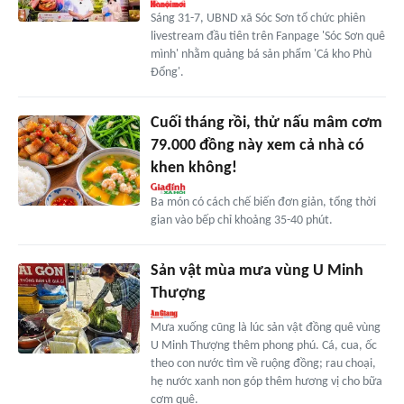
Sáng 31-7, UBND xã Sóc Sơn tổ chức phiên
livestream đầu tiên trên Fanpage 'Sóc Sơn quê
mình' nhằm quảng bá sản phẩm 'Cá kho Phù
Đổng'.
Cuối tháng rồi, thử nấu mâm cơm
79.000 đồng này xem cả nhà có
khen không!
Ba món có cách chế biến đơn giản, tổng thời
gian vào bếp chỉ khoảng 35-40 phút.
Sản vật mùa mưa vùng U Minh
Thượng
Mưa xuống cũng là lúc sản vật đồng quê vùng
U Minh Thượng thêm phong phú. Cá, cua, ốc
theo con nước tìm về ruộng đồng; rau choại,
hẹ nước xanh non góp thêm hương vị cho bữa
cơm quê.