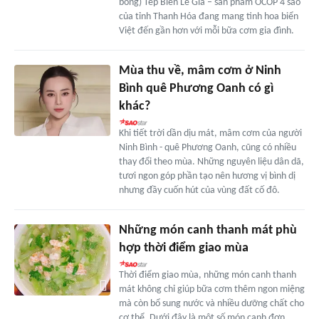
bông) Tép Biển Lê Gia – sản phẩm OCOP 4 sao
của tỉnh Thanh Hóa đang mang tinh hoa biển
Việt đến gần hơn với mỗi bữa cơm gia đình.
Mùa thu về, mâm cơm ở Ninh
Bình quê Phương Oanh có gì
khác?
Khi tiết trời dần dịu mát, mâm cơm của người
Ninh Bình - quê Phương Oanh, cũng có nhiều
thay đổi theo mùa. Những nguyên liệu dân dã,
tươi ngon góp phần tạo nên hương vị bình dị
nhưng đầy cuốn hút của vùng đất cố đô.
Những món canh thanh mát phù
hợp thời điểm giao mùa
Thời điểm giao mùa, những món canh thanh
mát không chỉ giúp bữa cơm thêm ngon miệng
mà còn bổ sung nước và nhiều dưỡng chất cho
cơ thể. Dưới đây là một số món canh đơn