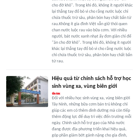
cho đỡ khô". Trong khi đó, không ít người khác
lại thẳng tay đổ bỏ vì cho rằng nước luộc chỉ
chứa thuốc trừ sâu, phân bón hay chất bẩn từ
rau.Không ít gia đình Việt vẫn giữ thói quen
chan nước luộc rau vào bữa cơm. Với nhiều
người, bát nước xanh nhạt ấy đơn giản chỉ để
"ăn cho đỡ khô". Trong khi đó, không ít người
khác lại thẳng tay đổ bỏ vì cho rằng nước luộc
chỉ chứa thuốc trừ sâu, phân bón hay chất bẩn
từ rau.
Hiệu quả từ chính sách hỗ trợ học
sinh vùng xa, vùng biên giới
Đối với nhiều học sinh vùng xa, vùng biên giới
Tây Ninh, những bữa cơm bán trú không chỉ
giúp các em có thêm dinh dưỡng mà còn tiếp
thêm động lực để duy trì việc đến trường mỗi
ngày. Chính sách hỗ trợ gạo của Nhà nước
đang được địa phương triển khai hiệu quả,
góp phần giảm bớt gánh nặng cho gia đình,