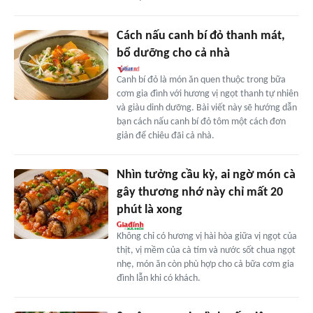
Cách nấu canh bí đỏ thanh mát,
bổ dưỡng cho cả nhà
Canh bí đỏ là món ăn quen thuộc trong bữa
cơm gia đình với hương vị ngọt thanh tự nhiên
và giàu dinh dưỡng. Bài viết này sẽ hướng dẫn
bạn cách nấu canh bí đỏ tôm một cách đơn
giản để chiêu đãi cả nhà.
Nhìn tưởng cầu kỳ, ai ngờ món cà
gây thương nhớ này chỉ mất 20
phút là xong
Không chỉ có hương vị hài hòa giữa vị ngọt của
thịt, vị mềm của cà tím và nước sốt chua ngọt
nhẹ, món ăn còn phù hợp cho cả bữa cơm gia
đình lẫn khi có khách.