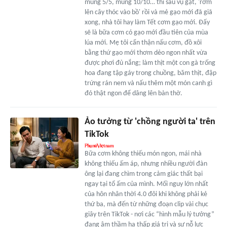
mùng 5/5, mùng 10/10… thì sau vụ gặt, 'rơm
lên cây thóc vào bồ' rồi và mẻ gạo mới đã giã
xong, nhà tôi hay làm Tết cơm gạo mới. Đấy
sẽ là bữa cơm có gạo mới đầu tiên của mùa
lúa mới. Mẹ tôi cẩn thận nấu cơm, đồ xôi
bằng thứ gạo mới thơm dẻo ngon nhất vừa
được phơi đủ nắng; làm thịt một con gà trống
hoa đang tập gáy trong chuồng, băm thịt, đập
trứng rán nem và nấu thêm một món canh gì
đó thật ngon để dâng lên bàn thờ.
Ảo tưởng từ 'chồng người ta' trên
TikTok
Bữa cơm không thiếu món ngon, mái nhà
không thiếu ấm áp, nhưng nhiều người đàn
ông lại đang chìm trong cảm giác thất bại
ngay tại tổ ấm của mình. Mối nguy lớn nhất
của hôn nhân thời 4.0 đôi khi không phải kẻ
thứ ba, mà đến từ những đoạn clip vài chục
giây trên TikTok - nơi các “hình mẫu lý tưởng”
đang âm thầm hạ thấp giá trị và sự nỗ lực