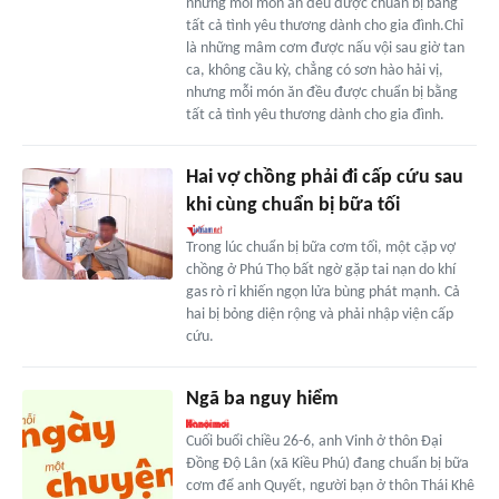
nhưng mỗi món ăn đều được chuẩn bị bằng
tất cả tình yêu thương dành cho gia đình.Chỉ
là những mâm cơm được nấu vội sau giờ tan
ca, không cầu kỳ, chẳng có sơn hào hải vị,
nhưng mỗi món ăn đều được chuẩn bị bằng
tất cả tình yêu thương dành cho gia đình.
Hai vợ chồng phải đi cấp cứu sau
khi cùng chuẩn bị bữa tối
Trong lúc chuẩn bị bữa cơm tối, một cặp vợ
chồng ở Phú Thọ bất ngờ gặp tai nạn do khí
gas rò rỉ khiến ngọn lửa bùng phát mạnh. Cả
hai bị bỏng diện rộng và phải nhập viện cấp
cứu.
Ngã ba nguy hiểm
Cuối buổi chiều 26-6, anh Vinh ở thôn Đại
Đồng Độ Lân (xã Kiều Phú) đang chuẩn bị bữa
cơm để anh Quyết, người bạn ở thôn Thái Khê