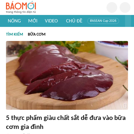
NÓNG
MỚI
VIDEO
CHỦ ĐỀ
#ASEAN Cup 2026
#Trí tuệ nhân tạo
#Mỹ - Iran
#Khám phá Việt Nam
TÌM KIẾM
BỮA CƠM
#Khám phá thế giới
5 thực phẩm giàu chất sắt dễ đưa vào bữa
cơm gia đình