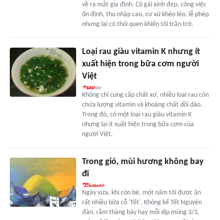
về ra mắt gia đình. Cô gái xinh đẹp, công việc
ổn định, thu nhập cao, cư xử khéo léo, lễ phép
nhưng lại có thói quen khiến tôi trăn trở.
Loại rau giàu vitamin K nhưng ít
xuất hiện trong bữa cơm người
Việt
Không chỉ cung cấp chất xơ, nhiều loại rau còn
chứa lượng vitamin và khoáng chất dồi dào.
Trong đó, có một loại rau giàu vitamin K
nhưng lại ít xuất hiện trong bữa cơm của
người Việt.
Trong gió, mùi hương không bay
đi
Ngày xưa, khi còn bé, một năm tôi được ăn
rất nhiều bữa cỗ 'Tết'. Không kể Tết Nguyên
đán, rằm tháng bảy hay mỗi dịp mùng 3/3,