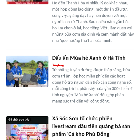
Họ đến Thanh Hóa vì nhiều lý do khác nhau,
một hợp đồng lao động, một dự án đầu tư,
công việc giảng dạy hay nên duyên với một
người con xứ Thanh. Sau nhiều năm gắn bó,
họ lựa chọn ở lại, học tiếng Việt, làm quen với
những bữa cơm gia đình và xem mảnh đất này
như 'quê hương thứ hai' của mình.
Dấu ấn Mùa hè Xanh ở Hà Tĩnh
Từ những tuyến đường được thắp sáng, bữa
cơm tri ân, lớp học miễn phí đến các hoạt
động hỗ trợ người dân tiếp cận công nghệ số,
mỗi công trình, phần việc của gần 300 chiến sĩ
tình nguyện 'Mùa hè Xanh' đều góp phần
mang sức trẻ đến với cộng đồng.
Xã Sóc Sơn tổ chức phiên
livestream đầu tiên quảng bá sản
phẩm 'Cá kho Phù Đổng'