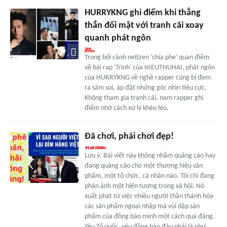
HURRYKNG ghi điểm khi thẳng
thắn đối mặt với tranh cãi xoay
quanh phát ngôn
Trong bối cảnh netizen 'chia phe' quan điểm
về bài rap 'Trình' của HIEUTHUHAI, phát ngôn
của HURRYKNG về nghề rapper cũng bị đem
ra săm soi, áp đặt những góc nhìn tiêu cực.
Không tham gia tranh cãi, nam rapper ghi
điểm nhờ cách xử lý khéo léo.
Đã chơi, phải chơi đẹp!
Lưu ý: Bài viết này không nhằm quảng cáo hay
đang quảng cáo cho một thương hiệu sản
phẩm, một tổ chức, cá nhân nào. Tôi chỉ đang
phản ánh một hiện tượng trong xã hội. Nó
xuất phát từ việc nhiều người thần thánh hóa
các sản phẩm ngoại nhập mà vùi dập sản
phẩm của đồng bào mình một cách quá đáng.
Yêu Tổ quốc, yêu đồng bào đâu phải là như