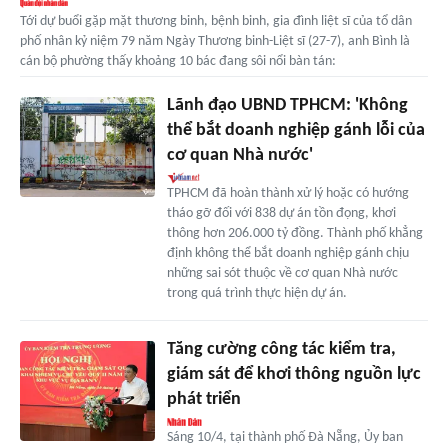
Tới dự buổi gặp mặt thương binh, bệnh binh, gia đình liệt sĩ của tổ dân
phố nhân kỷ niệm 79 năm Ngày Thương binh-Liệt sĩ (27-7), anh Bình là
cán bộ phường thấy khoảng 10 bác đang sôi nổi bàn tán:
Lãnh đạo UBND TPHCM: 'Không
thể bắt doanh nghiệp gánh lỗi của
cơ quan Nhà nước'
TPHCM đã hoàn thành xử lý hoặc có hướng
tháo gỡ đối với 838 dự án tồn đọng, khơi
thông hơn 206.000 tỷ đồng. Thành phố khẳng
định không thể bắt doanh nghiệp gánh chịu
những sai sót thuộc về cơ quan Nhà nước
trong quá trình thực hiện dự án.
Tăng cường công tác kiểm tra,
giám sát để khơi thông nguồn lực
phát triển
Sáng 10/4, tại thành phố Đà Nẵng, Ủy ban