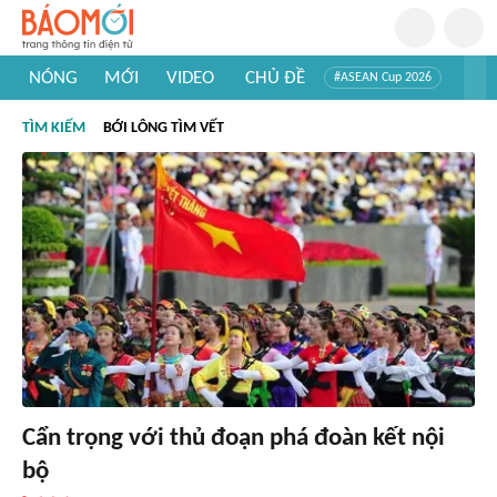
NÓNG
MỚI
VIDEO
CHỦ ĐỀ
#ASEAN Cup 2026
#Trí tuệ nhân tạo
#Mỹ - Iran
#Khám phá Việt Nam
TÌM KIẾM
BỚI LÔNG TÌM VẾT
#Khám phá thế giới
Cẩn trọng với thủ đoạn phá đoàn kết nội
bộ