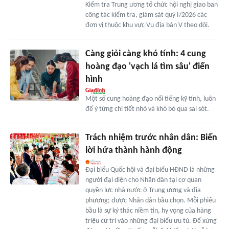
Kiểm tra Trung ương tổ chức hội nghị giao ban
công tác kiểm tra, giám sát quý I/2026 các
đơn vị thuộc khu vực Vụ địa bàn V theo dõi.
Càng giỏi càng khó tính: 4 cung
hoàng đạo 'vạch lá tìm sâu' điển
hình
Một số cung hoàng đạo nổi tiếng kỹ tính, luôn
để ý từng chi tiết nhỏ và khó bỏ qua sai sót.
Trách nhiệm trước nhân dân: Biến
lời hứa thành hành động
Đại biểu Quốc hội và đại biểu HĐND là những
người đại diện cho Nhân dân tại cơ quan
quyền lực nhà nước ở Trung ương và địa
phương; được Nhân dân bầu chọn. Mỗi phiếu
bầu là sự ký thác niềm tin, hy vọng của hàng
triệu cử tri vào những đại biểu ưu tú. Để xứng