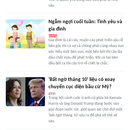
vậy.
Ngẫm ngợi cuối tuần: Tình yêu và
gia đình
Gia đình là cái cây, muốn cây phát triển sâu rễ
bền gốc thì cả vợ cả chồng phải cùng nhau vun
xới. Nếu một bên vun, một bên bới thì cây lấy
đâu chất màu để phát triển. Khi cả hai bên
đều bới ra thì cây trơ rễ chết là chắc.
'Bất ngờ tháng 10' liệu có xoay
chuyển cục diện bầu cử Mỹ?
Trong bối cảnh cuộc tranh cử giữa bà Kamala
Harris và ông Donald Trump đang bước vào
giai đoạn nước rút, giới quan sát chờ đợi một
'bất ngờ tháng 10' xảy ra để phá vỡ thế sít
sao.