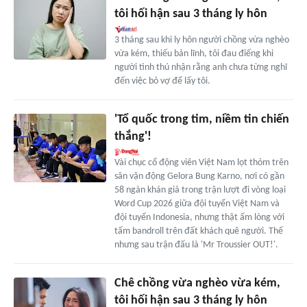
tôi hối hận sau 3 tháng ly hôn
3 tháng sau khi ly hôn người chồng vừa nghèo
vừa kém, thiếu bản lĩnh, tôi đau điếng khi
người tình thú nhận rằng anh chưa từng nghĩ
đến việc bỏ vợ để lấy tôi.
'Tổ quốc trong tim, niềm tin chiến
thắng'!
Vài chục cổ động viên Việt Nam lọt thỏm trên
sân vận động Gelora Bung Karno, nơi có gần
58 ngàn khán giả trong trận lượt đi vòng loại
Word Cup 2026 giữa đội tuyển Việt Nam và
đội tuyển Indonesia, nhưng thật ấm lòng với
tấm bandroll trên đất khách quê người. Thế
nhưng sau trận đấu là 'Mr Troussier OUT!'.
Chê chồng vừa nghèo vừa kém,
tôi hối hận sau 3 tháng ly hôn