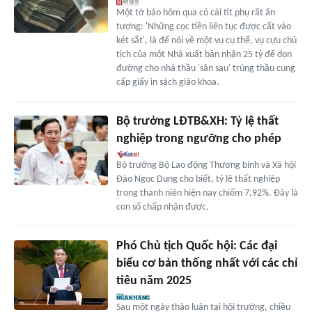
Một tờ báo hôm qua có cái tít phụ rất ấn
tượng: 'Những cọc tiền liên tục được cất vào
két sắt', là để nói về một vụ cụ thể, vụ cựu chủ
tịch của một Nhà xuất bản nhận 25 tỷ để dọn
đường cho nhà thầu 'sân sau' trúng thầu cung
cấp giấy in sách giáo khoa.
Bộ trưởng LĐTB&XH: Tỷ lệ thất
nghiệp trong ngưỡng cho phép
Bộ trưởng Bộ Lao động Thương binh và Xã hội
Đào Ngọc Dung cho biết, tỷ lệ thất nghiệp
trong thanh niên hiện nay chiếm 7,92%. Đây là
con số chấp nhận được.
Phó Chủ tịch Quốc hội: Các đại
biểu cơ bản thống nhất với các chỉ
tiêu năm 2025
Sau một ngày thảo luận tại hội trường, chiều