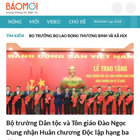
NÓNG
MỚI
VIDEO
CHỦ ĐỀ
#ASEAN Cup 2026
#Trí tuệ nhân tạo
#Mỹ - Iran
#Khám phá Việt Nam
TÌM KIẾM
BỘ TRƯỞNG BỘ LAO ĐỘNG THƯƠNG BINH VÀ XÃ HỘI
#Khám phá thế giới
Bộ trưởng Dân tộc và Tôn giáo Đào Ngọc
Dung nhận Huân chương Độc lập hạng ba