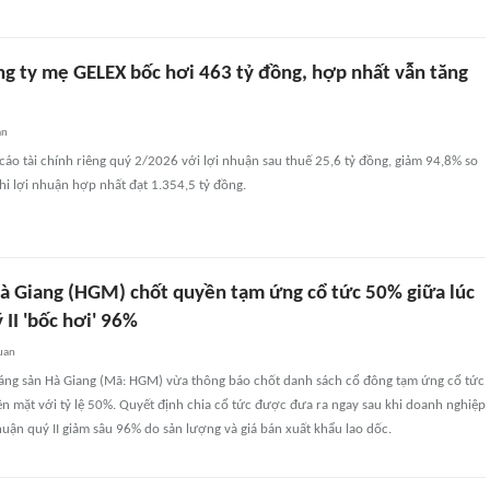
ng ty mẹ GELEX bốc hơi 463 tỷ đồng, hợp nhất vẫn tăng
an
áo tài chính riêng quý 2/2026 với lợi nhuận sau thuế 25,6 tỷ đồng, giảm 94,8% so
khi lợi nhuận hợp nhất đạt 1.354,5 tỷ đồng.
à Giang (HGM) chốt quyền tạm ứng cổ tức 50% giữa lúc
 II 'bốc hơi' 96%
uan
áng sản Hà Giang (Mã: HGM) vừa thông báo chốt danh sách cổ đông tạm ứng cổ tức
n mặt với tỷ lệ 50%. Quyết định chia cổ tức được đưa ra ngay sau khi doanh nghiệp
uận quý II giảm sâu 96% do sản lượng và giá bán xuất khẩu lao dốc.