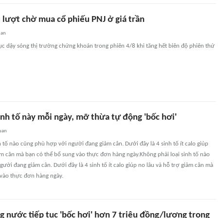
 lượt chờ mua cổ phiếu PNJ ở giá trần
uan
ục dậy sóng thị trường chứng khoán trong phiên 4/8 khi tăng hết biên độ phiên thứ
inh tố này mỗi ngày, mỡ thừa tự động 'bốc hơi'
uan
h tố nào cũng phù hợp với người đang giảm cân. Dưới đây là 4 sinh tố ít calo giúp
ảm cân mà bạn có thể bổ sung vào thực đơn hàng ngày.Không phải loại sinh tố nào
ười đang giảm cân. Dưới đây là 4 sinh tố ít calo giúp no lâu và hỗ trợ giảm cân mà
 vào thực đơn hàng ngày.
g nước tiếp tục 'bốc hơi' hơn 7 triệu đồng/lượng trong