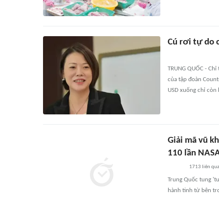
Cú rơi tự do 
TRUNG QUỐC - Chỉ t
của tập đoàn Countr
USD xuống chỉ còn 
Giải mã vũ k
110 lần NAS
1713
liên qu
Trung Quốc tung 'tu
hành tinh từ bên tr