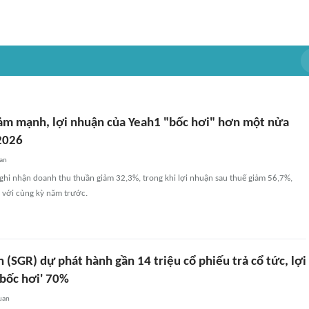
ảm mạnh, lợi nhuận của Yeah1 "bốc hơi" hơn một nửa
/2026
uan
ghi nhận doanh thu thuần giảm 32,3%, trong khi lợi nhuận sau thuế giảm 56,7%,
 với cùng kỳ năm trước.
n (SGR) dự phát hành gần 14 triệu cổ phiếu trả cổ tức, lợi
'bốc hơi' 70%
uan