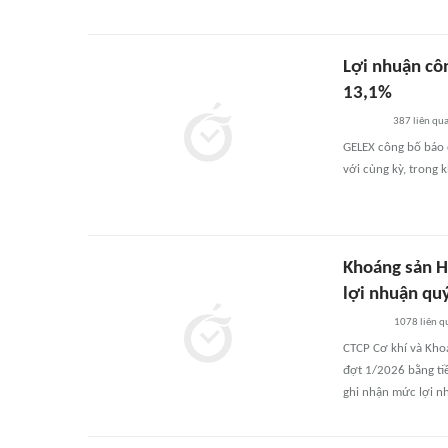
Lợi nhuận cô
13,1%
387
liên qu
GELEX công bố báo c
với cùng kỳ, trong 
Khoáng sản H
lợi nhuận quý
1078
liên q
CTCP Cơ khí và Kho
đợt 1/2026 bằng tiề
ghi nhận mức lợi nh