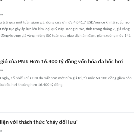
uan
ừa trải qua một tuần giảm giá, đóng cửa ở mức 4.041,7 USD/ounce khi lãi suất neo
t tiếp tục gây áp lực lên kim loại quý này. Trong nước, tính trong tháng 7, giá vàng
u đồng/lượng; giá vàng miếng SJC tuần qua giao dịch ảm đạm, giảm xuống mức 141
 gió của PNJ: Hơn 16.400 tỷ đồng vốn hóa đã bốc hơi
an
0 ngày, cổ phiếu của PNJ đã mất hơn một nửa giá trị, từ mốc 63.100 đồng giảm còn
óa bốc hơi khoảng hơn 16.400 tỷ đồng.
iện với thách thức 'cháy đối lưu'
an