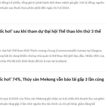
 đồng/cổ phiếu, tổng giá trị phát hành tính theo mệnh giá gần 140 tỷ đồng, nguồn
i nhuận sau thuế chưa phân phối đến ngày 31/12/2024.
c hơi' sau khi tham dự Đại hội Thể thao lớn thứ 3 thế
húc Đại hội Thể thao Khối Thịnh vượng chung (Commonwealth Games) tại Glasgow,
óng bất ổn đang khiến những nhà quản lý thể thao thế giới đau đầu. Nhiều VĐV của
châu Phi đã trốn khỏi đoàn để xin tị nạn tại Scotland.
c hơi' 74%, Thủy sản Mekong vẫn báo lãi gấp 3 lần cùng
n
h quý II/2026 của Thủy sản Mekong ghi nhận sự trái chiều khi doanh thu sụt giảm
 nhuận tăng gấp 3 lần nhờ nguồn thu tài chính và chi phí khác giảm đáng kể.