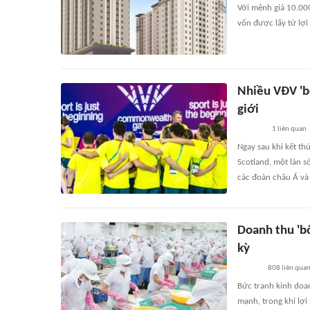
Với mệnh giá 10.000
vốn được lấy từ lợ
Nhiều VĐV 'bố
giới
1
liên quan
Ngay sau khi kết t
Scotland, một làn s
các đoàn châu Á và 
Doanh thu 'bố
kỳ
808
liên qua
Bức tranh kinh doan
mạnh, trong khi lợi