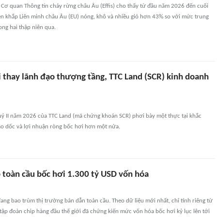
 Cơ quan Thông tin cháy rừng châu Âu (Effis) cho thấy từ đầu năm 2026 đến cuối
trên khắp Liên minh châu Âu (EU) nóng, khô và nhiều gió hơn 43% so với mức trung
ong hai thập niên qua.
i thay lãnh đạo thượng tầng, TTC Land (SCR) kinh doanh
quý II năm 2026 của TTC Land (mã chứng khoán SCR) phơi bày một thực tại khắc
ao dốc và lợi nhuận ròng bốc hơi hơn một nửa.
p toàn cầu bốc hơi 1.300 tỷ USD vốn hóa
ang bao trùm thị trường bán dẫn toàn cầu. Theo dữ liệu mới nhất, chỉ tính riêng từ
ập đoàn chip hàng đầu thế giới đã chứng kiến mức vốn hóa bốc hơi kỷ lục lên tới