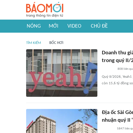
NÓNG
MỚI
VIDEO
CHỦ ĐỀ
TÌM KIẾM
BỐC HƠI
Doanh thu gi
trong quý II
808
liên q
Quý II/2026, Yeah1 
còn 15,6 tỷ đồng so
Địa ốc Sài Gò
nhuận quý II 
5847
liên q