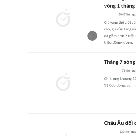
vòng 1 tháng
6047
liên q
Giá vàng thế giới v
cao, giá dầu tăng vọ
đã giảm hơn 7 triệ
triệu đồng/lượng.
Tháng 7 sóng
79
liên qu
Chỉ trong khoảng 3
31.000 đồng; vốn h
Châu Âu đối d
133
liên qu