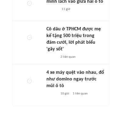
mình lách vào giữa hai ô tô
11 giờ
Cô dâu ở TPHCM được mẹ
kế tặng 500 triệu trong
đám cưới, lời phát biểu
'gây sốt'
2
liên quan
4 xe máy quệt vào nhau, đổ
như domino ngay trước
mũi ô tô
10 giờ
1
liên quan