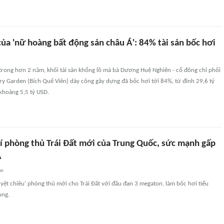
của 'nữ hoàng bất động sản châu Á': 84% tài sản bốc hơi
rong hơn 2 năm, khối tài sản khổng lồ mà bà Dương Huệ Nghiên - cổ đông chi phối
y Garden (Bích Quế Viên) dày công gây dựng đã bốc hơi tới 84%, từ đỉnh 29,6 tỷ
khoảng 5,5 tỷ USD.
hí phòng thủ Trái Đất mới của Trung Quốc, sức mạnh gấp
A
an
yệt chiêu' phòng thủ mới cho Trái Đất với đầu đạn 3 megaton, làm bốc hơi tiểu
ong.