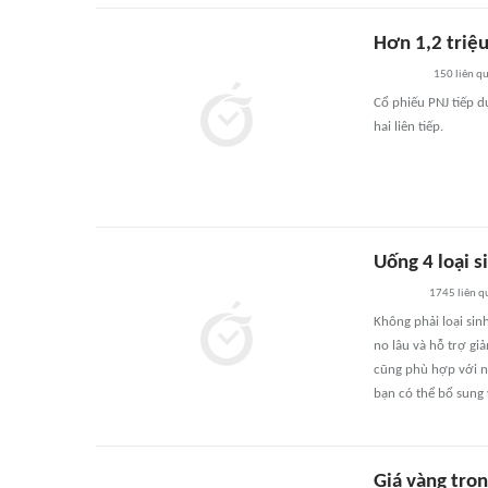
Hơn 1,2 triệu
150
liên q
Cổ phiếu PNJ tiếp d
hai liên tiếp.
Uống 4 loại s
1745
liên q
Không phải loại sin
no lâu và hỗ trợ gi
cũng phù hợp với ng
bạn có thể bổ sung
Giá vàng tron