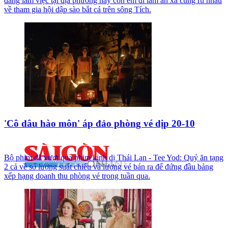
đang làm việc tại địa phương hay con em đi làm ăn xa cũng rủ nhau
về tham gia hội dập sào bắt cá trên sông Tích.
'Cô dâu hào môn' áp đảo phòng vé dịp 20-10
Bộ phim đã vượt qua phim kinh dị Thái Lan - Tee Yod: Quỷ ăn tạng
2 cả về số lượng suất chiếu và lượng vé bán ra để đứng đầu bảng
xếp hạng doanh thu phòng vé trong tuần qua.