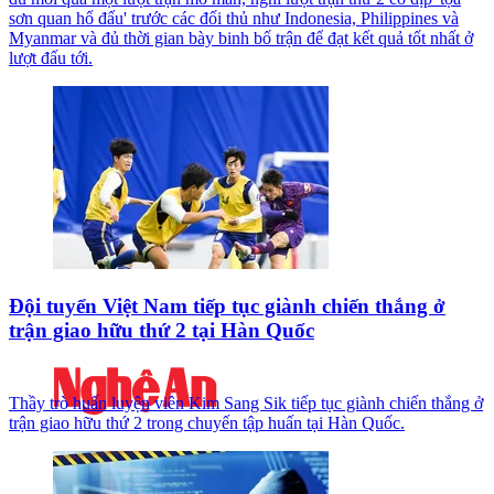
sơn quan hổ đấu' trước các đối thủ như Indonesia, Philippines và
Myanmar và đủ thời gian bày binh bố trận để đạt kết quả tốt nhất ở
lượt đấu tới.
Đội tuyển Việt Nam tiếp tục giành chiến thắng ở
trận giao hữu thứ 2 tại Hàn Quốc
Thầy trò huấn luyện viên Kim Sang Sik tiếp tục giành chiến thắng ở
trận giao hữu thứ 2 trong chuyến tập huấn tại Hàn Quốc.