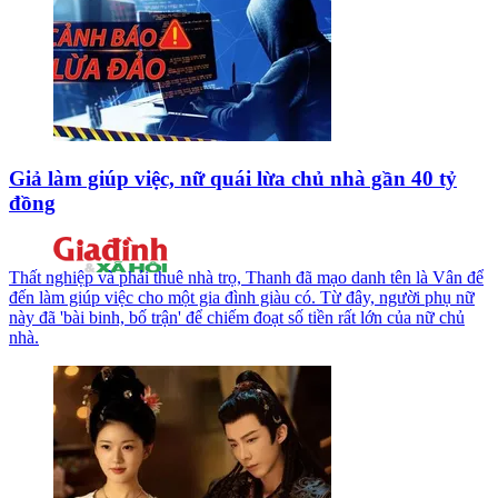
Giả làm giúp việc, nữ quái lừa chủ nhà gần 40 tỷ
đồng
Thất nghiệp và phải thuê nhà trọ, Thanh đã mạo danh tên là Vân để
đến làm giúp việc cho một gia đình giàu có. Từ đây, người phụ nữ
này đã 'bài binh, bố trận' để chiếm đoạt số tiền rất lớn của nữ chủ
nhà.