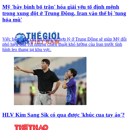
Mỹ 'bày binh bố trận' hóa giải yếu tố định mệnh
trong xung đột ở Trung Đông, Iran vào thế bị 'tung
hỏa mù'
Việc bố trí các căn cứ quân sự hợp lý ở Trung Đông sẽ giúp Mỹ đối
phó hiệu quả với những chiến thuật khó lường của Iran trước tình
hình leo thang tại khu vực.
HLV Kim Sang Sik có qua được 'khúc cua tay áo'?