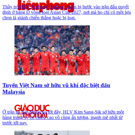
Thầy trò HLV Anthony Hudson chuẩn bị bước vào trận đấu quyết
định ở bảng D vòng loại Asian Cup 2027, nơi mà họ chỉ có một lựa
chọn là giành chiến thắng hoặc bị loại.
Tuyển Việt Nam sở hữu vũ khí đặc biệt đấu
Malaysia
Ở trận tái đấu Malaysia tới đây, HLV Kim Sang-Sik sở hữu một
hàng trung vệ có chiều cao vô cùng ấn tượng, mạnh mẽ nhất từ
trước tới nay.