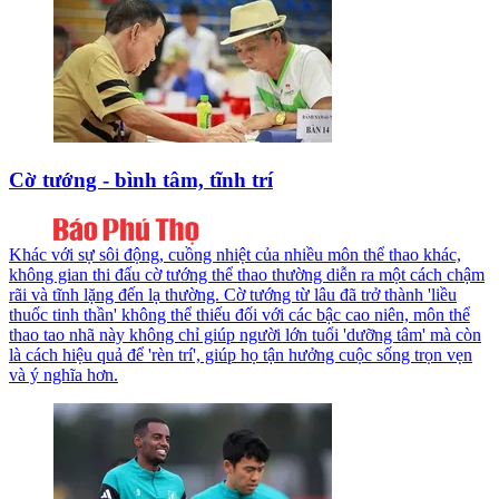
Cờ tướng - bình tâm, tĩnh trí
Khác với sự sôi động, cuồng nhiệt của nhiều môn thể thao khác,
không gian thi đấu cờ tướng thể thao thường diễn ra một cách chậm
rãi và tĩnh lặng đến lạ thường. Cờ tướng từ lâu đã trở thành 'liều
thuốc tinh thần' không thể thiếu đối với các bậc cao niên, môn thể
thao tao nhã này không chỉ giúp người lớn tuổi 'dưỡng tâm' mà còn
là cách hiệu quả để 'rèn trí', giúp họ tận hưởng cuộc sống trọn vẹn
và ý nghĩa hơn.