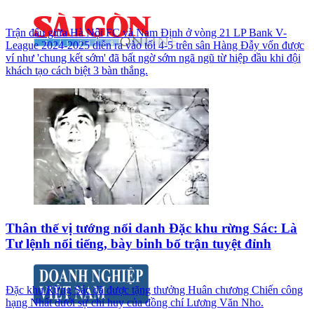
Trận đấu giữa Hà Nội FC và Nam Định ở vòng 21 LP Bank V-
League 2024-2025 diễn ra vào tối 4-5 trên sân Hàng Đẫy vốn được
ví như 'chung kết sớm' đã bất ngờ sớm ngã ngũ từ hiệp đầu khi đội
khách tạo cách biệt 3 bàn thắng.
Thân thế vị tướng nổi danh Đặc khu rừng Sác: Là
Tư lệnh nổi tiếng, bày binh bố trận tuyệt đỉnh
Đặc khu Rừng Sác đã được tặng thưởng Huân chương Chiến công
hạng Nhất dưới sự chỉ huy của đồng chí Lương Văn Nho.