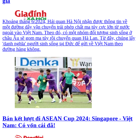
giả
Khoảng tháng 6/2024, Hải quan Hà Nội nhận được thông tin về
một đường dây vận chuyển trái phép chất ma túy cực lớn từ nước
ngoài vào Việt Nam. Theo đó, có một nhóm đối tượng sinh sống ở
châu Âu sẽ gom ma túy rồi chuyển quan Hà Lan. Từ đây, chúng lấy
'danh nghĩa' người sinh sống tại Đức để gửi về Việt Nam theo
đường hàng không.
Bán kết lượt đi ASEAN Cup 2024: Singapore - Việt
Nam: Có vốn cái đã!