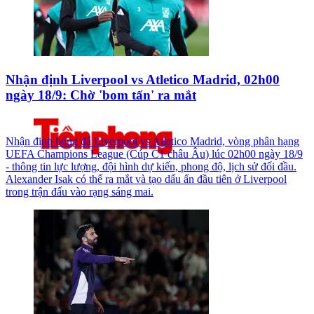
Nhận định Liverpool vs Atletico Madrid, 02h00
ngày 18/9: Chờ 'bom tấn' ra mắt
Nhận định bóng đá Liverpool vs Atletico Madrid, vòng phân hạng
UEFA Champions League (Cúp C1 châu Âu) lúc 02h00 ngày 18/9
- thông tin lực lượng, đội hình dự kiến, phong độ, lịch sử đối đầu.
Alexander Isak có thể ra mắt và tạo dấu ấn đầu tiên ở Liverpool
trong trận đấu vào rạng sáng mai.