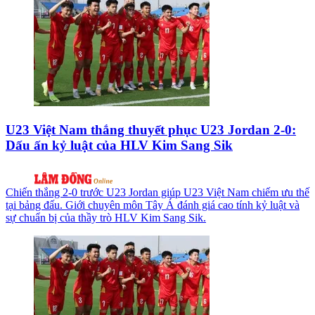
U23 Việt Nam thắng thuyết phục U23 Jordan 2-0:
Dấu ấn kỷ luật của HLV Kim Sang Sik
Chiến thắng 2-0 trước U23 Jordan giúp U23 Việt Nam chiếm ưu thế
tại bảng đấu. Giới chuyên môn Tây Á đánh giá cao tính kỷ luật và
sự chuẩn bị của thầy trò HLV Kim Sang Sik.