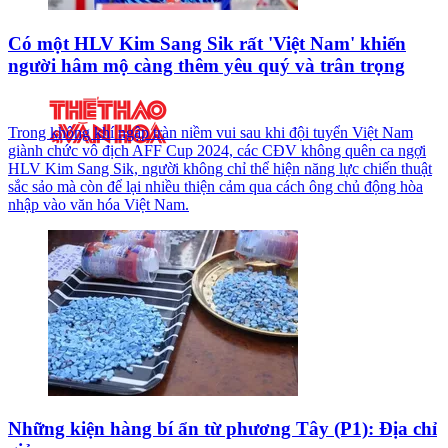
Có một HLV Kim Sang Sik rất 'Việt Nam' khiến
người hâm mộ càng thêm yêu quý và trân trọng
Trong không khí ngập tràn niềm vui sau khi đội tuyển Việt Nam
giành chức vô địch AFF Cup 2024, các CĐV không quên ca ngợi
HLV Kim Sang Sik, người không chỉ thể hiện năng lực chiến thuật
sắc sảo mà còn để lại nhiều thiện cảm qua cách ông chủ động hòa
nhập vào văn hóa Việt Nam.
Những kiện hàng bí ẩn từ phương Tây (P1): Địa chỉ