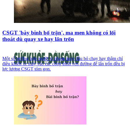
CSGT 'bày binh bố trận', ma men không có lối
thoát dù quay xe hay lẩn trốn
Một số trường hợp người vi phạm quay đầu bỏ chạy hay thậm chí
điều khiển xe máy vào các công trình ven đường để lẩn trốn đều bị
lực lượng CSGT tóm gọn.