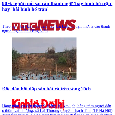
90% người nói sai câu thành ngữ 'bày binh bố trận'
hay 'bài binh bố trận'
Theo bạn, 'bày binh bố trận' hay 'bài binh bố trận' mới là câu thành
ngữ đúng chuẩn Tiếng Việt?
Độc đáo hội dập sào bắt cá trên sông Tích
Hàng năm, cứ đến tháng 9, tháng 10 Âm lịch, hàng trăm người dân
ở thôn Lại Thượng, xã Lại Thượng (huyện Thạch Thất, TP Hà Nội)