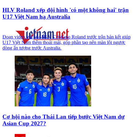
HLV Roland xếp đội hình 'có một không hai' trận
U17 Việt Nam hạ Australia
Đoạn video vui của HLV Cristiano Roland trước trận bán kết giúp
U17 Việt Nam thêm thoải mái, góp phần tạo nên màn lội ngược
dòng ấn tượng trước Australia.
Cơ hội nào cho Thái Lan tiếp bước Việt Nam dự
Asian Cup 2027?