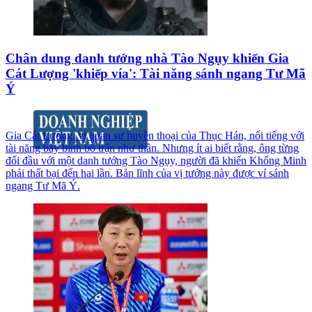
Chân dung danh tướng nhà Tào Ngụy khiến Gia
Cát Lượng 'khiếp vía': Tài năng sánh ngang Tư Mã
Ý
Gia Cát Lượng, vị quân sư huyền thoại của Thục Hán, nổi tiếng với
tài năng bày binh bố trận như thần. Nhưng ít ai biết rằng, ông từng
đối đầu với một danh tướng Tào Ngụy, người đã khiến Khổng Minh
phải thất bại đến hai lần. Bản lĩnh của vị tướng này được ví sánh
ngang Tư Mã Ý.