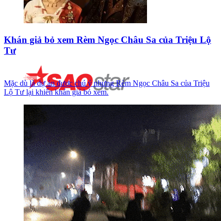
Khán giả bỏ xem Rèm Ngọc Châu Sa của Triệu Lộ
Tư
Mặc dù là dự án được chú ý nhưng Rèm Ngọc Châu Sa của Triệu
Lộ Tư lại khiến khán giả bỏ xem.