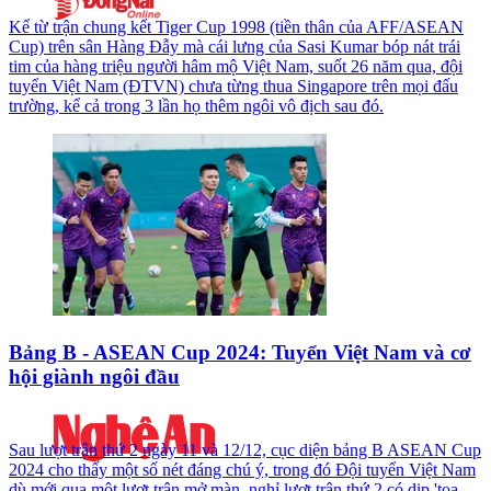
Kể từ trận chung kết Tiger Cup 1998 (tiền thân của AFF/ASEAN
Cup) trên sân Hàng Đẫy mà cái lưng của Sasi Kumar bóp nát trái
tim của hàng triệu người hâm mộ Việt Nam, suốt 26 năm qua, đội
tuyển Việt Nam (ĐTVN) chưa từng thua Singapore trên mọi đấu
trường, kể cả trong 3 lần họ thêm ngôi vô địch sau đó.
Bảng B - ASEAN Cup 2024: Tuyển Việt Nam và cơ
hội giành ngôi đầu
Sau lượt trận thứ 2 ngày 11 và 12/12, cục diện bảng B ASEAN Cup
2024 cho thấy một số nét đáng chú ý, trong đó Đội tuyển Việt Nam
dù mới qua một lượt trận mở màn, nghỉ lượt trận thứ 2 có dịp 'tọa