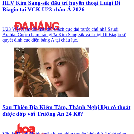
HLV Kim Sang-sik đấu trí huyền thoại Luigi Di
Biagio tại VCK U23 châu Á 2026
U23 Việt Nam đối mặt thử thách cực đại trước chủ nhà Saudi
Arabia. Cuộc chạm trán giữa Kim Sang-sik và Luigi Di Biagio sẽ
quyết định cục diện bảng A tại châu lục.
Sau Thiên Địa Kiếm Tâm, Thành Nghị liệu có thoát
được dớp với Trường An 24 Kế?
Vậy là Thành Nghị chuẩn bị có phim truyền hình thứ 3 phát sóng