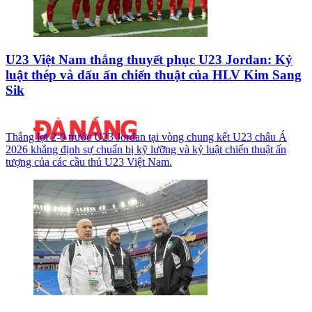
U23 Việt Nam thắng thuyết phục U23 Jordan: Kỷ
luật thép và dấu ấn chiến thuật của HLV Kim Sang
Sik
Thắng lợi 2-0 trước U23 Jordan tại vòng chung kết U23 châu Á
2026 khẳng định sự chuẩn bị kỹ lưỡng và kỷ luật chiến thuật ấn
tượng của các cầu thủ U23 Việt Nam.