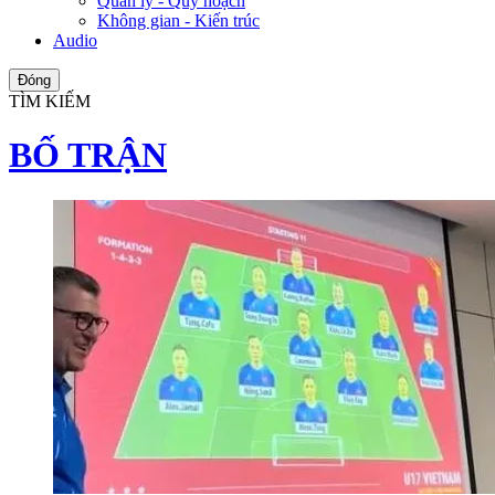
Quản lý - Quy hoạch
Không gian - Kiến trúc
Audio
Đóng
TÌM KIẾM
BỐ TRẬN