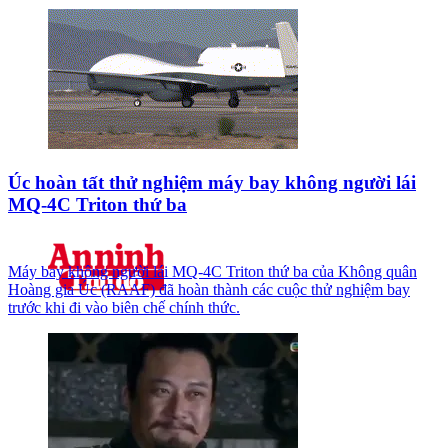
Úc hoàn tất thử nghiệm máy bay không người lái
MQ-4C Triton thứ ba
Máy bay không người lái MQ-4C Triton thứ ba của Không quân
Hoàng gia Úc (RAAF) đã hoàn thành các cuộc thử nghiệm bay
trước khi đi vào biên chế chính thức.