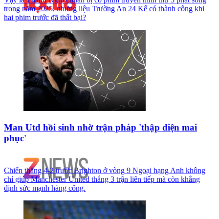
trong năm 2025, nhưng liệu Trường An 24 Kế có thành công khi
hai phim trước đã thất bại?
Man Utd hồi sinh nhờ trận pháp 'thập diện mai
phục'
Chiến thắng 4-2 trước Brighton ở vòng 9 Ngoại hạng Anh không
chỉ giúp Manchester United thắng 3 trận liên tiếp mà còn khẳng
định sức mạnh hàng công.