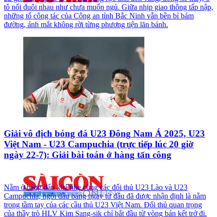
tô nối đuôi nhau như chưa muốn ngủ. Giữa nhịp giao thông tấp nập,
những tổ công tác của Công an tỉnh Bắc Ninh vẫn bền bỉ bám
đường, ánh mắt không rời từng phương tiện lăn bánh.
Giải vô địch bóng đá U23 Đông Nam Á 2025, U23
Việt Nam - U23 Campuchia (trực tiếp lúc 20 giờ
ngày 22-7): Giải bài toán ở hàng tấn công
Nằm ở bảng đấu khá nhẹ cùng các đối thủ U23 Lào và U23
Campuchia, ngôi đầu bảng ngay từ đầu đã được nhận định là nằm
trong tầm tay của các cầu thủ U23 Việt Nam. Đối thủ quan trọng
của thầy trò HLV Kim Sang-sik chỉ bắt đầu từ vòng bán kết trở đi.