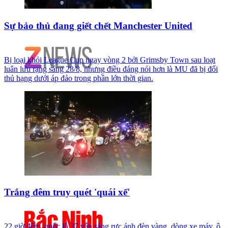
Sự bảo thủ đang giết chết Manchester United
Bị loại khỏi League Cup ngay vòng 2 bởi Grimsby Town sau loạt
luân lưu rạng sáng 28/8, nhưng điều đáng nói hơn là MU đã bị đối
thủ hạng dưới áp đảo trong phần lớn thời gian.
Trắng đêm truy quét 'quái xế'
22 giờ đêm, quốc lộ 37 vẫn sáng rực ánh đèn vàng, dòng xe máy, ô