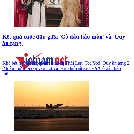
Kết quả cuộc đấu giữa 'Cô dâu hào môn' và 'Quỷ
ăn tạng'
Khá bất ngờ khi bộ phim kinh dị Thái Lan 'Tee Yod: Quỷ ăn tạng 2'
ở tuần thứ 2 ra rạp vẫn hot và bám đuổi sít sao với 'Cô dâu hào
môn'.