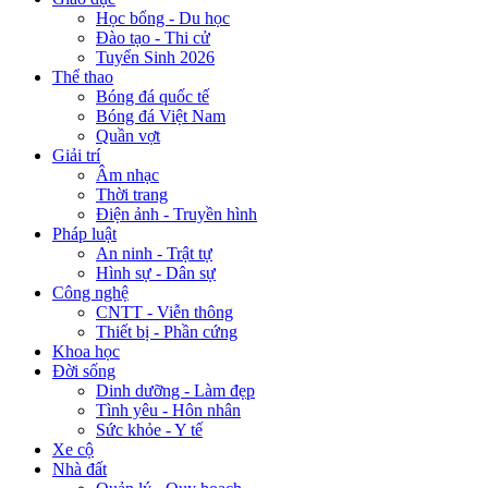
Học bổng - Du học
Đào tạo - Thi cử
Tuyển Sinh 2026
Thể thao
Bóng đá quốc tế
Bóng đá Việt Nam
Quần vợt
Giải trí
Âm nhạc
Thời trang
Điện ảnh - Truyền hình
Pháp luật
An ninh - Trật tự
Hình sự - Dân sự
Công nghệ
CNTT - Viễn thông
Thiết bị - Phần cứng
Khoa học
Đời sống
Dinh dưỡng - Làm đẹp
Tình yêu - Hôn nhân
Sức khỏe - Y tế
Xe cộ
Nhà đất