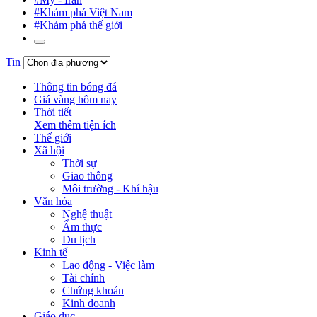
#Khám phá Việt Nam
#Khám phá thế giới
Tin
Thông tin bóng đá
Giá vàng hôm nay
Thời tiết
Xem thêm tiện ích
Thế giới
Xã hội
Thời sự
Giao thông
Môi trường - Khí hậu
Văn hóa
Nghệ thuật
Ẩm thực
Du lịch
Kinh tế
Lao động - Việc làm
Tài chính
Chứng khoán
Kinh doanh
Giáo dục