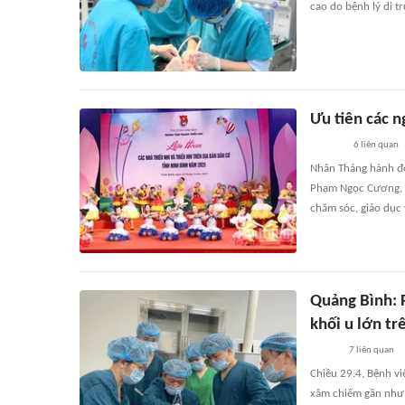
cao do bệnh lý di t
Ưu tiên các n
6
liên quan
Nhân Tháng hành độ
Phạm Ngọc Cương, Ch
chăm sóc, giáo dục 
Quảng Bình: 
khối u lớn t
7
liên quan
Chiều 29.4, Bệnh vi
xâm chiếm gần như