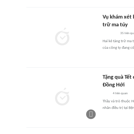
Vụ khám xét 
trữ ma túy
35
liên qu
Hai kẻ tàng trữ ma 
của công ty đang có
Tặng quà Tết
Đồng Hới
4
liên quan
Thầy và trò thuộc 
nhân điều trị tại B