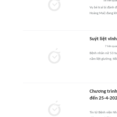
58
liên qua
Vụ bé trai bị đánh
Hoàng Mai) đang kh
Suýt liệt vĩn
7
liên qua
Bệnh nhân nữ 53 tuổ
nằm liệt giường, ti
Chương trình 
đến 25-4-20
Tin từ Bệnh viện Nh