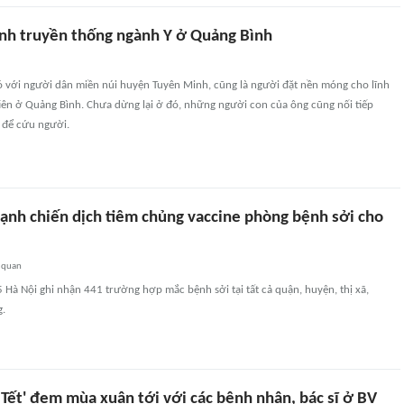
ình truyền thống ngành Y ở Quảng Bình
ó với người dân miền núi huyện Tuyên Minh, cũng là người đặt nền móng cho lĩnh
iên ở Quảng Bình. Chưa dừng lại ở đó, những người con của ông cũng nối tiếp
 để cứu người.
ạnh chiến dịch tiêm chủng vaccine phòng bệnh sởi cho
 quan
Hà Nội ghi nhận 441 trường hợp mắc bệnh sởi tại tất cả quận, huyện, thị xã,
g.
 Tết' đem mùa xuân tới với các bệnh nhân, bác sĩ ở BV