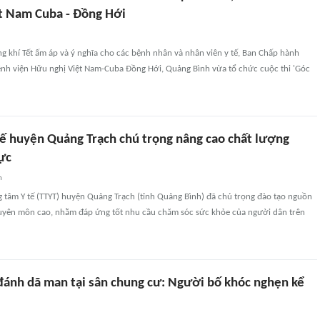
t Nam Cuba - Đồng Hới
 khí Tết ấm áp và ý nghĩa cho các bệnh nhân và nhân viên y tế, Ban Chấp hành
nh viện Hữu nghị Việt Nam-Cuba Đồng Hới, Quảng Bình vừa tổ chức cuộc thi 'Góc
tế huyện Quảng Trạch chú trọng nâng cao chất lượng
ực
n
g tâm Y tế (TTYT) huyện Quảng Trạch (tỉnh Quảng Bình) đã chú trọng đào tạo nguồn
huyên môn cao, nhằm đáp ứng tốt nhu cầu chăm sóc sức khỏe của người dân trên
 đánh dã man tại sân chung cư: Người bố khóc nghẹn kể