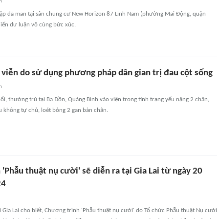
n
 đập dã man tại sân chung cư New Horizon 87 Lĩnh Nam (phường Mai Động, quận
iến dư luận vô cùng bức xúc.
h viễn do sử dụng phương pháp dân gian trị đau cột sống
n
i, thường trú tại Ba Đồn, Quảng Bình vào viện trong tình trạng yếu nặng 2 chân,
ểu không tự chủ, loét bỏng 2 gan bàn chân.
'Phẫu thuật nụ cười' sẽ diễn ra tại Gia Lai từ ngày 20
24
i Gia Lai cho biết, Chương trình 'Phẫu thuật nụ cười' do Tổ chức Phẫu thuật Nụ cười