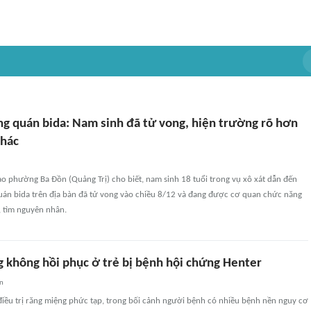
ong quán bida: Nam sinh đã tử vong, hiện trường rõ hơn
khác
ạo phường Ba Đồn (Quảng Trị) cho biết, nam sinh 18 tuổi trong vụ xô xát dẫn đến
quán bida trên địa bàn đã tử vong vào chiều 8/12 và đang được cơ quan chức năng
, tìm nguyên nhân.
g không hồi phục ở trẻ bị bệnh hội chứng Henter
an
điều trị răng miệng phức tạp, trong bối cảnh người bệnh có nhiều bệnh nền nguy cơ