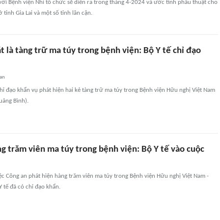
ới Bệnh viện Nhi tổ chức sẽ diễn ra trong tháng 4-2024 và ước tính phẫu thuật cho
tỉnh Gia Lai và một số tỉnh lân cận.
t là tàng trữ ma túy trong bệnh viện: Bộ Y tế chỉ đạo
an
chỉ đạo khẩn vụ phát hiện hai kẻ tàng trữ ma túy trong Bệnh viện Hữu nghị Việt Nam
uảng Bình).
g trăm viên ma túy trong bệnh viện: Bộ Y tế vào cuộc
ệc Công an phát hiện hàng trăm viên ma túy trong Bệnh viện Hữu nghị Việt Nam -
 tế đã có chỉ đạo khẩn.