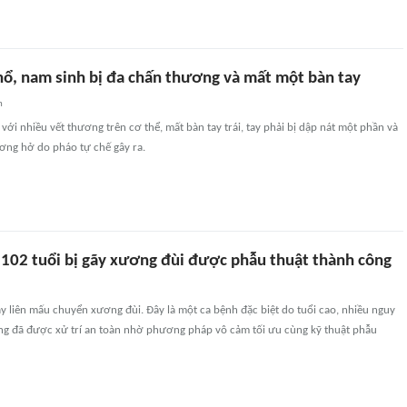
nổ, nam sinh bị đa chấn thương và mất một bàn tay
n
với nhiều vết thương trên cơ thể, mất bàn tay trái, tay phải bị dập nát một phần và
ơng hở do pháo tự chế gây ra.
 102 tuổi bị gãy xương đùi được phẫu thuật thành công
ãy liên mấu chuyển xương đùi. Đây là một ca bệnh đặc biệt do tuổi cao, nhiều nguy
g đã được xử trí an toàn nhờ phương pháp vô cảm tối ưu cùng kỹ thuật phẫu