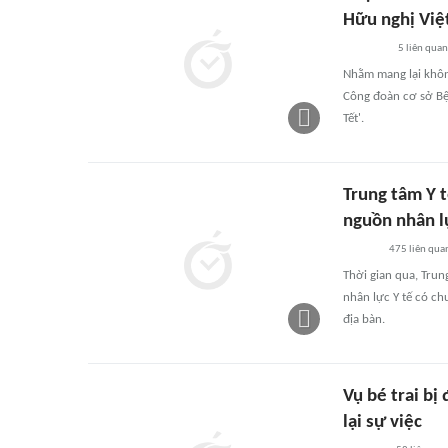
Hữu nghị Việ
5
liên quan
Nhằm mang lại không
Công đoàn cơ sở Bệ
Tết'.
Trung tâm Y 
nguồn nhân l
475
liên qua
Thời gian qua, Trun
nhân lực Y tế có c
địa bàn.
Vụ bé trai bị
lại sự việc