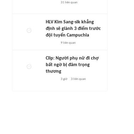
31
liên quan
HLV Kim Sang-sik khẳng
định sẽ giành 3 điểm trước
đội tuyển Campuchia
9
liên quan
Clip: Người phụ nữ đi chợ
bất ngờ bị đâm trọng
thương
3 giờ
3
liên quan