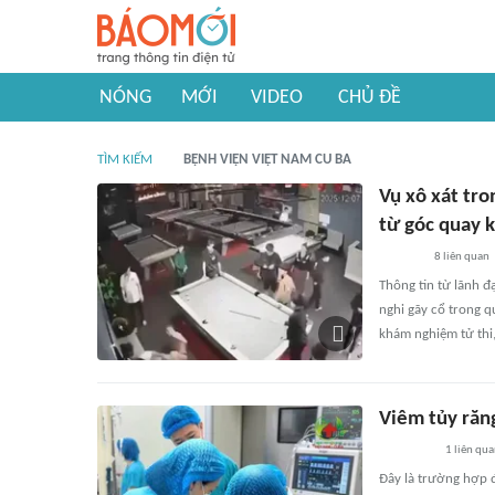
NÓNG
MỚI
VIDEO
CHỦ ĐỀ
TÌM KIẾM
BỆNH VIỆN VIỆT NAM CU BA
Vụ xô xát tr
từ góc quay 
8
liên quan
Thông tin từ lãnh đ
nghi gãy cổ trong 
khám nghiệm tử thi
Viêm tủy răn
1
liên qu
Đây là trường hợp 