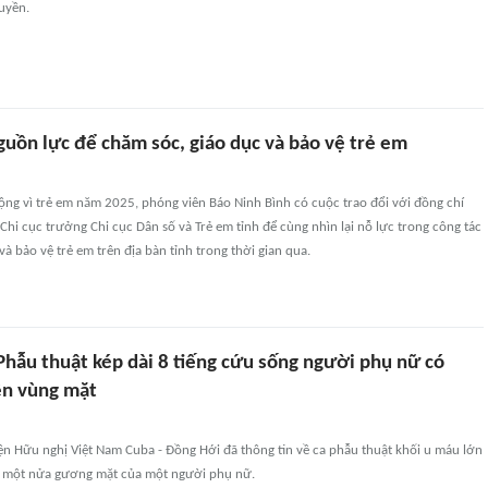
ruyền.
guồn lực để chăm sóc, giáo dục và bảo vệ trẻ em
ng vì trẻ em năm 2025, phóng viên Báo Ninh Bình có cuộc trao đổi với đồng chí
i cục trưởng Chi cục Dân số và Trẻ em tỉnh để cùng nhìn lại nỗ lực trong công tác
và bảo vệ trẻ em trên địa bàn tỉnh trong thời gian qua.
Phẫu thuật kép dài 8 tiếng cứu sống người phụ nữ có
rên vùng mặt
ện Hữu nghị Việt Nam Cuba - Đồng Hới đã thông tin về ca phẫu thuật khối u máu lớn
 một nửa gương mặt của một người phụ nữ.