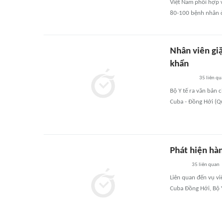
Việt Nam phối hợp v
80-100 bệnh nhân ở 
Nhân viên giặ
khẩn
35
liên qu
Bộ Y tế ra văn bản 
Cuba - Đồng Hới (Q
Phát hiện hàn
35
liên quan
Liên quan đến vụ vi
Cuba Đồng Hới, Bộ Y