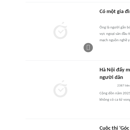
Có một gia đ
Ông là người gắn b
vực ngoại sản đầu t
mạch nguồn nghề y
Hà Nội đẩy m
người dân
2387
liên
Cộng dồn năm 2025 
không có ca tử von
Cuộc thi 'Góc