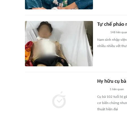
Tự chế pháo 
148
liên qua
Nam sinh nhập viện 
nhiều nhiều vết thư
Hy hữu cụ bà
1
liên quan
Cụ bà 102 tuổi bị g
cơ biến chứng nhưn
thuật hiện đại