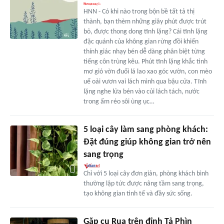
HNN - Có khi nào trong bộn bề tất tả thị
thành, bạn thèm những giây phút được trút
bỏ, được thong dong tĩnh lặng? Cái tĩnh lặng
đặc quánh của không gian rừng đồi khiến
thính giác nhạy bén dễ dàng phân biệt từng
tiếng côn trùng kêu. Phút tĩnh lặng khắc tinh
mơ gió vờn đuổi lá lao xao góc vườn, con mèo
uể oải vươn vai lách mình qua bậu cửa. Tĩnh
lặng nghe lửa bén vào củi lách tách, nước
trong ấm réo sôi ùng ục…
5 loại cây làm sang phòng khách:
Đặt đúng giúp không gian trở nên
sang trọng
Chỉ với 5 loại cây đơn giản, phòng khách bình
thường lập tức được nâng tầm sang trọng,
tạo không gian tinh tế và đầy sức sống.
Gặp cụ Rua trên đỉnh Tả Phìn