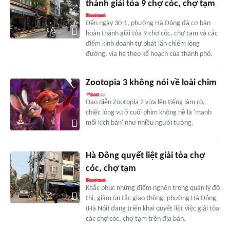
thành giải tỏa 9 chợ cóc, chợ tạm
Đến ngày 30-1, phường Hà Đông đã cơ bản
hoàn thành giải tỏa 9 chợ cóc, chợ tạm và các
điểm kinh doanh tự phát lấn chiếm lòng
đường, vỉa hè theo kế hoạch của thành phố.
Zootopia 3 không nói về loài chim
Đạo diễn Zootopia 2 vừa lên tiếng làm rõ,
chiếc lông vũ ở cuối phim không hề là 'manh
mối kịch bản' như nhiều người tưởng.
Hà Đông quyết liệt giải tỏa chợ
cóc, chợ tạm
Khắc phục những điểm nghẽn trong quản lý đô
thị, giảm ùn tắc giao thông, phường Hà Đông
(Hà Nội) đang triển khai quyết liệt việc giải tỏa
các chợ cóc, chợ tạm trên địa bàn.