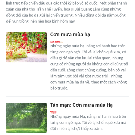
lính trực tiếp chiến đấu qua các thời kỳ bảo vệ Tổ quốc. Một phần thanh
xuân của nhà thơ Trần Thế Tuyển, họa sĩ Bùi Quang Lâm cùng những
đồng đội của họ đã gửi lại chiến trường. Nhiều đồng đội đã nằm xuống
để 'vun trồng' nên nền hòa bình hôm nay.
Cơn mưa mùa hạ
Những ngày mùa hạ, nắng rơi hanh hao trên
từng con ngõ ngỏ. Tôi về lại chốn quê xưa, có
điều gì đó vẫn còn lưu lại thân quen, nhưng
cũng có những người đã không còn đi cùng tôi
đến cuối. Lòng chợt chùng xuống, bên bờ vai
lấm tấm ướt bởi vài giọt nước trời - những
cơn mưa mùa hạ đã về, theo một cách không
báo trước.
Tản mạn: Cơn mưa mùa Hạ
Những ngày mùa Hạ, nắng rơi hanh hao trên
từng con ngõ ngỏ. Tôi về lại chốn quê xưa mà
đột nhiên lại chợt thấy xa xăm.