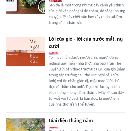
Sen đá là một trong những cây cảnh yêu thích
của giới văn phòng vì dễ chăm, dễ sống; nhưng
chuyện để cây chết vẫn hay xảy ra do sai lầm
trong cách chăm sóc.
Lời của gió - lời của nước mắt, nụ
cười
Tôi may mắn được người anh, người đồng
nghiệp quý mến - nhà thơ, nhà báo Trần Thế
Tuyển gửi bản thảo trường ca Lời của gió (nằm
trong tập trường ca - thơ Mẹ ngồi bậu cửa -
ảnh) với tin nhắn giản dị, mộc mạc 'Gửi chú
đọc và thẩm cho anh'. Đọc thì đương nhiên
rồi, nhưng không dám 'thẩm'. Mấy lời sau đây
tôi viết với tư cách là bạn đọc, là người em
của nhà thơ Trần Thế Tuyển.
Giai điệu tháng năm