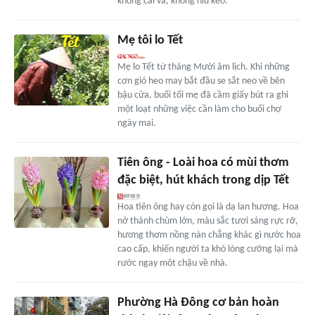
không cãi vã, không níu kéo.
Mẹ tôi lo Tết
Mẹ lo Tết từ tháng Mười âm lịch. Khi những
cơn gió heo may bắt đầu se sắt neo về bên
bậu cửa, buổi tối mẹ đã cầm giấy bút ra ghi
một loạt những việc cần làm cho buổi chợ
ngày mai.
Tiên ông - Loài hoa có mùi thơm
đặc biệt, hút khách trong dịp Tết
Hoa tiên ông hay còn gọi là dạ lan hương. Hoa
nở thành chùm lớn, màu sắc tươi sáng rực rỡ,
hương thơm nồng nàn chẳng khác gì nước hoa
cao cấp, khiến người ta khó lòng cưỡng lại mà
rước ngay một chậu về nhà.
Phường Hà Đông cơ bản hoàn