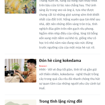
Tháng Năm về, nắng đã nồng nàn nhảy nhót
trên bậu cửa từ lúc nào chẳng hay. Thứ ánh
sáng ấy trong veo và óng ả, tựa như được
chưng cất từ những giọt sương sớm tinh khiết
nhất của đất trời. Nắng xuyên qua tán khế sau
nhà, dệt nên những đốm vàng tròn trịa, tinh
nghịch đùa giỡn trên nền gạch rêu phong.
Ngắm nhìn nhịp điệu của nắng, lòng tôi bỗng
xốn xang một niềm vui khó tả, giống như cô
học trò nhỏ năm nào đang náo nức đứng
trước ngưỡng cửa của một mùa hè rực rỡ.
Đón hè cùng kokedama
HNN - Với vẻ đẹp tối giản, tinh tế và gần gũi
với thiên nhiên, kokedama - nghệ thuật trồng
cây trong quả cầu rêu đã nhanh chóng thu hút
sự quan tâm của những người yêu cây cảnh tại
Huế.
Trong tĩnh lặng rừng đồi