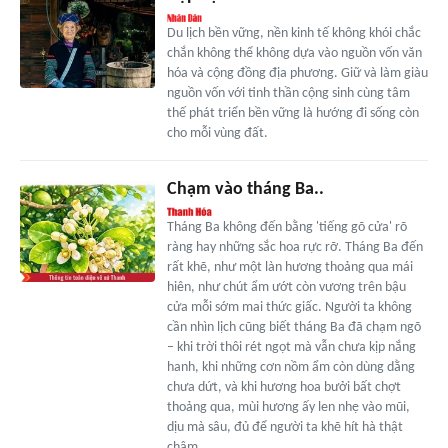
Du lịch bền vững, nền kinh tế không khói chắc
chắn không thể không dựa vào nguồn vốn văn
hóa và cộng đồng địa phương. Giữ và làm giàu
nguồn vốn với tinh thần cộng sinh cùng tâm
thế phát triển bền vững là hướng đi sống còn
cho mỗi vùng đất.
Chạm vào tháng Ba..
Tháng Ba không đến bằng 'tiếng gõ cửa' rõ
ràng hay những sắc hoa rực rỡ. Tháng Ba đến
rất khẽ, như một làn hương thoảng qua mái
hiên, như chút ẩm ướt còn vương trên bậu
cửa mỗi sớm mai thức giấc. Người ta không
cần nhìn lịch cũng biết tháng Ba đã chạm ngõ
– khi trời thôi rét ngọt mà vẫn chưa kịp nắng
hanh, khi những cơn nồm ẩm còn dùng dằng
chưa dứt, và khi hương hoa bưởi bất chợt
thoảng qua, mùi hương ấy len nhẹ vào mũi,
dịu mà sâu, đủ để người ta khẽ hít hà thật
chậm...