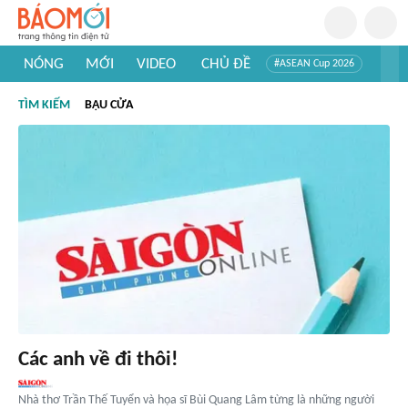
NÓNG
MỚI
VIDEO
CHỦ ĐỀ
#ASEAN Cup 2026
#Trí tuệ nhân tạo
#Mỹ - Iran
#Khám phá Việt Nam
TÌM KIẾM
BẬU CỬA
#Khám phá thế giới
Các anh về đi thôi!
Nhà thơ Trần Thế Tuyển và họa sĩ Bùi Quang Lâm từng là những người