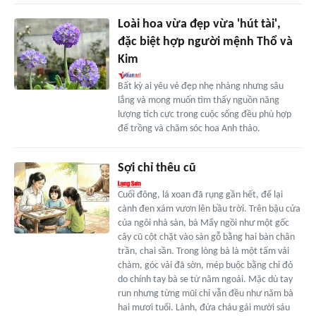
Loài hoa vừa đẹp vừa 'hút tài',
đặc biệt hợp người mệnh Thổ và
Kim
Bất kỳ ai yêu vẻ đẹp nhẹ nhàng nhưng sâu
lắng và mong muốn tìm thấy nguồn năng
lượng tích cực trong cuộc sống đều phù hợp
để trồng và chăm sóc hoa Anh thảo.
Sợi chỉ thêu cũ
Cuối đông, lá xoan đã rụng gần hết, để lại
cành đen xám vươn lên bầu trời. Trên bậu cửa
của ngôi nhà sàn, bà Mẩy ngồi như một gốc
cây cũ cột chặt vào sàn gỗ bằng hai bàn chân
trần, chai sần. Trong lòng bà là một tấm vải
chàm, góc vải đã sờn, mép buộc bằng chỉ đỏ
do chính tay bà se từ năm ngoái. Mặc dù tay
run nhưng từng mũi chỉ vẫn đều như năm bà
hai mươi tuổi. Lành, đứa cháu gái mười sáu