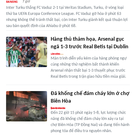
7 giờ
Inter Turku thắng FC Vaduz 2-1 tại Veritas Stadium, Turku, ở vòng loại
thứ ba UEFA Europa Conference League. FC Vaduz gỡ hòa ở phút 63
nhưng không thể tránh thất bại, còn Inter Turku giành kết quả thuận lợi
sau bàn quyết định của Ahiabu ở phút 68.
Hàng thủ thảm họa, Arsenal gục
ngã 1-3 trước Real Betis tại Dublin
Màn trình diễn yếu kém của hàng phòng ngự
cùng những thử nghiệm bất thành khiến
Arsenal nhận thất bại 1-3 thuyết phục trước
Real Betis trong trận giao hữu tiền mùa giải.
Đã khống chế đám cháy lớn ở chợ
Biên Hòa
Đến 22 giờ 15 phút ngày 5-8, lực lượng chức
năng đã khống chế đám cháy lớn xảy ra tại
chợ Biên Hòa (TP Đồng Nai) và đang tiến hành
phong tỏa để điều tra nguyên nhân.