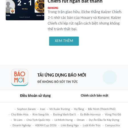
Chiefs rút ngắn bất thành
Trong trận giao hữu, Elche thắng Kaizer Chiefs
2-1 nhờ các bàn của Houary và Konare; Kaizer
Chiefs chỉ kịp rút ngắn cách biệt nhưng không
thể tránh thất bại.
XEM THÊM
TẢI ỨNG DỤNG BÁO MỚI
ĐỂ KHÔNG BỎ SÓT TIN TỨC
Điều khoản sử dụng
Chính sách bảo mật
Sophon Zaram
Iran
Võ Xuân Trường
Hạ Tầng
Bắc Ninh (thành Phố)
Chợ Biên Hòa
Kim Sang-Sik
Đường Vành Đai 5
Eo Biển Hormuz
Vùng Thủ Đô
Tô Lâm
Chủ Tịch Quốc Hội
Lê Minh Hưng
Oman
Dự Án Đầu Tư Xây Dựng
Doanh Nghiệp
ASEAN Cup 2026
Liên Bang Nga
Luật Kiến Trúc
Campuchia