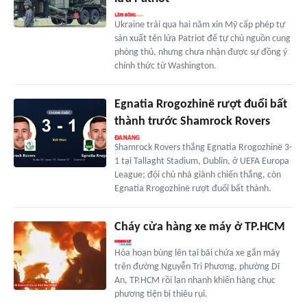
Ukraine trải qua hai năm xin Mỹ cấp phép tự
sản xuất tên lửa Patriot để tự chủ nguồn cung
phòng thủ, nhưng chưa nhận được sự đồng ý
chính thức từ Washington.
Egnatia Rrogozhinë rượt đuổi bất
thành trước Shamrock Rovers
Shamrock Rovers thắng Egnatia Rrogozhinë 3-
1 tại Tallaght Stadium, Dublin, ở UEFA Europa
League; đội chủ nhà giành chiến thắng, còn
Egnatia Rrogozhinë rượt đuổi bất thành.
Cháy cửa hàng xe máy ở TP.HCM
Hỏa hoạn bùng lên tại bãi chứa xe gắn máy
trên đường Nguyễn Tri Phương, phường Dĩ
An, TP.HCM rồi lan nhanh khiến hàng chục
phương tiện bị thiêu rụi.