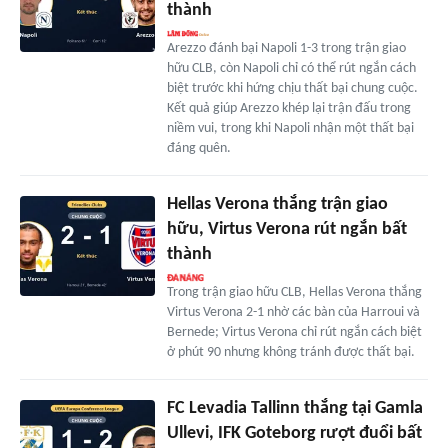
thành
Arezzo đánh bại Napoli 1-3 trong trận giao
hữu CLB, còn Napoli chỉ có thể rút ngắn cách
biệt trước khi hứng chịu thất bại chung cuộc.
Kết quả giúp Arezzo khép lại trận đấu trong
niềm vui, trong khi Napoli nhận một thất bại
đáng quên.
Hellas Verona thắng trận giao
hữu, Virtus Verona rút ngắn bất
thành
Trong trận giao hữu CLB, Hellas Verona thắng
Virtus Verona 2-1 nhờ các bàn của Harroui và
Bernede; Virtus Verona chỉ rút ngắn cách biệt
ở phút 90 nhưng không tránh được thất bại.
FC Levadia Tallinn thắng tại Gamla
Ullevi, IFK Goteborg rượt đuổi bất