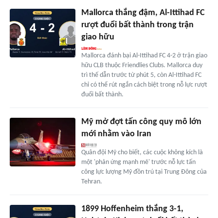
Mallorca thắng đậm, Al-Ittihad FC
rượt đuổi bất thành trong trận
giao hữu
Mallorca đánh bại Al-Ittihad FC 4-2 ở trận giao
hữu CLB thuộc Friendlies Clubs. Mallorca duy
trì thế dẫn trước từ phút 5, còn Al-Ittihad FC
chỉ có thể rút ngắn cách biệt trong nỗ lực rượt
đuổi bất thành.
Mỹ mở đợt tấn công quy mô lớn
mới nhằm vào Iran
Quân đội Mỹ cho biết, các cuộc không kích là
một 'phản ứng mạnh mẽ' trước nỗ lực tấn
công lực lượng Mỹ đồn trú tại Trung Đông của
Tehran.
1899 Hoffenheim thắng 3-1,