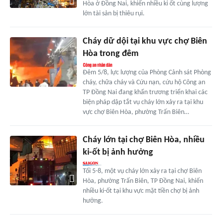
Hòa ở Đồng Nai, khiến nhiều ki ốt cùng lượng
lớn tài sản bị thiêu rụi.
Cháy dữ dội tại khu vực chợ Biên
Hòa trong đêm
Đêm 5/8, lực lượng của Phòng Cảnh sát Phòng
cháy, chữa cháy và Cứu nạn, cứu hộ Công an
TP Đồng Nai đang khẩn trương triển khai các
biện pháp dập tắt vụ cháy lớn xảy ra tại khu
vực chợ Biên Hòa, phường Trấn Biên…
Cháy lớn tại chợ Biên Hòa, nhiều
ki-ốt bị ảnh hưởng
Tối 5-8, một vụ cháy lớn xảy ra tại chợ Biên
Hòa, phường Trấn Biên, TP Đồng Nai, khiến
nhiều ki-ốt tại khu vực mặt tiền chợ bị ảnh
hưởng.