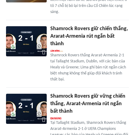
tô 7 chỗ bị bỏ lại trên cầu Cổ Chiên lúc rạng
sáng.
Shamrock Rovers giữ chiến thắng,
Ararat-Armenia rút ngắn bất
thành
Shamrock Rovers thắng Ararat-Armenia 2-1
tại Tallaght Stadium, Dublin, với các bàn của
Healy và Greene; Lima ghi bàn rút ngắn cách
biệt nhưng không thể giúp đội khách tránh
thất bại.
Shamrock Rovers giữ vững chiến
thắng, Ararat-Armenia rút ngắn
bất thành
Tại Tallaght Stadium, Shamrock Rovers thắng
Ararat-Armenia 2-1 ở UEFA Champions
League; các bàn của Healy và Greene giúp đội