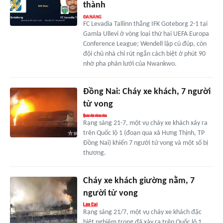
thành
FC Levadia Tallinn thắng IFK Goteborg 2-1 tại
Gamla Ullevi ở vòng loại thứ hai UEFA Europa
Conference League; Wendell lập cú đúp, còn
đội chủ nhà chỉ rút ngắn cách biệt ở phút 90
nhờ pha phản lưới của Nwankwo.
Đồng Nai: Cháy xe khách, 7 người
tử vong
Rạng sáng 21-7, một vụ cháy xe khách xảy ra
trên Quốc lộ 1 (đoạn qua xã Hưng Thịnh, TP
Đồng Nai) khiến 7 người tử vong và một số bị
thương.
Cháy xe khách giường nằm, 7
người tử vong
Rạng sáng 21/7, một vụ cháy xe khách đặc
biệt nghiêm trọng đã xảy ra trên Quốc lộ 1,