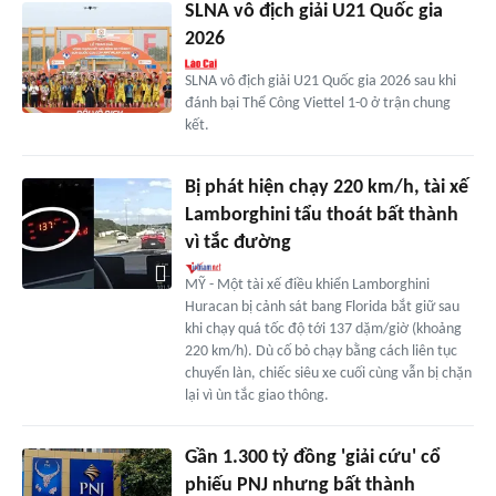
SLNA vô địch giải U21 Quốc gia
2026
SLNA vô địch giải U21 Quốc gia 2026 sau khi
đánh bại Thể Công Viettel 1-0 ở trận chung
kết.
Bị phát hiện chạy 220 km/h, tài xế
Lamborghini tẩu thoát bất thành
vì tắc đường
MỸ - Một tài xế điều khiển Lamborghini
Huracan bị cảnh sát bang Florida bắt giữ sau
khi chạy quá tốc độ tới 137 dặm/giờ (khoảng
220 km/h). Dù cố bỏ chạy bằng cách liên tục
chuyển làn, chiếc siêu xe cuối cùng vẫn bị chặn
lại vì ùn tắc giao thông.
Gần 1.300 tỷ đồng 'giải cứu' cổ
phiếu PNJ nhưng bất thành