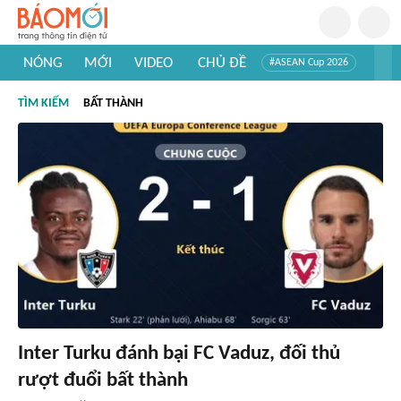
NÓNG
MỚI
VIDEO
CHỦ ĐỀ
#ASEAN Cup 2026
#Trí tuệ nhân tạo
#Mỹ - Iran
#Khám phá Việt Nam
TÌM KIẾM
BẤT THÀNH
#Khám phá thế giới
Inter Turku đánh bại FC Vaduz, đối thủ
rượt đuổi bất thành