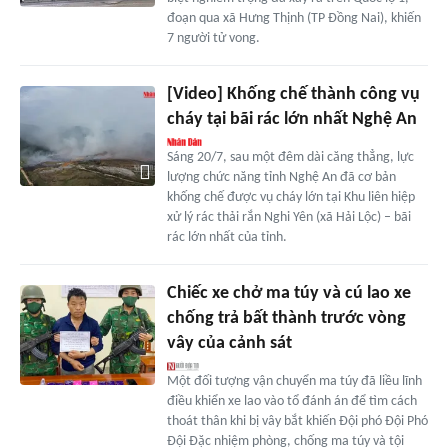
đoạn qua xã Hưng Thịnh (TP Đồng Nai), khiến
7 người tử vong.
[Video] Khống chế thành công vụ
cháy tại bãi rác lớn nhất Nghệ An
Sáng 20/7, sau một đêm dài căng thẳng, lực
lượng chức năng tỉnh Nghệ An đã cơ bản
khống chế được vụ cháy lớn tại Khu liên hiệp
xử lý rác thải rắn Nghi Yên (xã Hải Lộc) – bãi
rác lớn nhất của tỉnh.
Chiếc xe chở ma túy và cú lao xe
chống trả bất thành trước vòng
vây của cảnh sát
Một đối tượng vận chuyển ma túy đã liều lĩnh
điều khiển xe lao vào tổ đánh án để tìm cách
thoát thân khi bị vây bắt khiến Đội phó Đội Phó
Đội Đặc nhiệm phòng, chống ma túy và tội