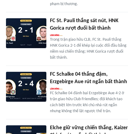
phạm bị thương.
FC St. Pauli thắng sát nút, HNK
Gorica rượt đuổi bất thành
Trong trận giao hữu CLB, FC St. Pauli thắng
HNK Gorica 2-1 để khép lại cuộc đối đầu bằng
niềm vui chiến thắng; HNK Gorica rượt đuổi
bất thành.
FC Schalke 04 thắng đậm,
Erzgebirge Aue rút ngắn bất thành
FC Schalke 04 đánh bại Erzgebirge Aue 4-2 ở
trận giao hữu Club Friendlies; đội khách tạo
cách biệt lớn trước khi chủ nhà rút ngắn
nhưng không thể lật ngược thế trận.
Elche giữ vững chiến thắng, Kaizer