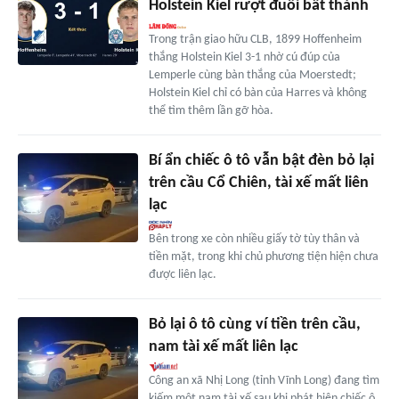
Holstein Kiel rượt đuổi bất thành
Trong trận giao hữu CLB, 1899 Hoffenheim
thắng Holstein Kiel 3-1 nhờ cú đúp của
Lemperle cùng bàn thắng của Moerstedt;
Holstein Kiel chỉ có bàn của Harres và không
thể tìm thêm lần gỡ hòa.
Bí ẩn chiếc ô tô vẫn bật đèn bỏ lại
trên cầu Cổ Chiên, tài xế mất liên
lạc
Bên trong xe còn nhiều giấy tờ tùy thân và
tiền mặt, trong khi chủ phương tiện hiện chưa
được liên lạc.
Bỏ lại ô tô cùng ví tiền trên cầu,
nam tài xế mất liên lạc
Công an xã Nhị Long (tỉnh Vĩnh Long) đang tìm
kiếm một nam tài xế sau khi phát hiện chiếc ô