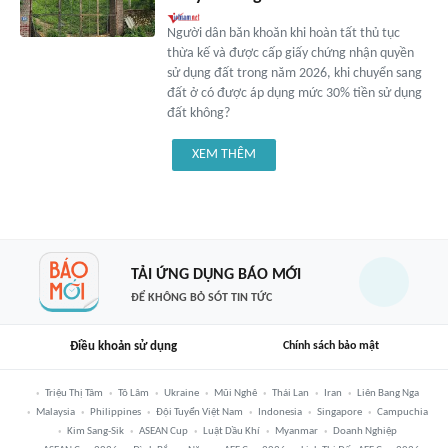
Người dân băn khoăn khi hoàn tất thủ tục
thừa kế và được cấp giấy chứng nhận quyền
sử dụng đất trong năm 2026, khi chuyển sang
đất ở có được áp dụng mức 30% tiền sử dụng
đất không?
XEM THÊM
TẢI ỨNG DỤNG BÁO MỚI
ĐỂ KHÔNG BỎ SÓT TIN TỨC
Điều khoản sử dụng
Chính sách bảo mật
Triệu Thị Tâm
Tô Lâm
Ukraine
Mũi Nghê
Thái Lan
Iran
Liên Bang Nga
Malaysia
Philippines
Đội Tuyển Việt Nam
Indonesia
Singapore
Campuchia
Kim Sang-Sik
ASEAN Cup
Luật Dầu Khí
Myanmar
Doanh Nghiệp