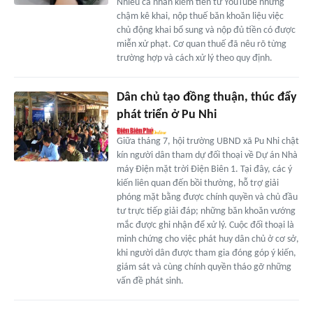
Nhiều cá nhân kiếm tiền từ YouTube nhưng
chậm kê khai, nộp thuế băn khoăn liệu việc
chủ động khai bổ sung và nộp đủ tiền có được
miễn xử phạt. Cơ quan thuế đã nêu rõ từng
trường hợp và cách xử lý theo quy định.
Dân chủ tạo đồng thuận, thúc đẩy
phát triển ở Pu Nhi
Giữa tháng 7, hội trường UBND xã Pu Nhi chật
kín người dân tham dự đối thoại về Dự án Nhà
máy Điện mặt trời Điện Biên 1. Tại đây, các ý
kiến liên quan đến bồi thường, hỗ trợ giải
phóng mặt bằng được chính quyền và chủ đầu
tư trực tiếp giải đáp; những băn khoăn vướng
mắc được ghi nhận để xử lý. Cuộc đối thoại là
minh chứng cho việc phát huy dân chủ ở cơ sở,
khi người dân được tham gia đóng góp ý kiến,
giám sát và cùng chính quyền tháo gỡ những
vấn đề phát sinh.