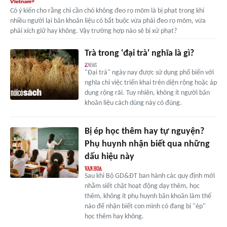
Có ý kiến cho rằng chỉ cần chó không đeo rọ mõm là bị phạt trong khi
nhiều người lại băn khoăn liệu có bắt buộc vừa phải đeo rọ mõm, vừa
phải xích giữ hay không. Vậy trường hợp nào sẽ bị xử phạt?
Trà trong 'đại trà' nghĩa là gì?
"Đại trà" ngày nay được sử dụng phổ biến với
nghĩa chỉ việc triển khai trên diện rộng hoặc áp
dụng rộng rãi. Tuy nhiên, không ít người băn
khoăn liệu cách dùng này có đúng.
Bị ép học thêm hay tự nguyện?
Phụ huynh nhận biết qua những
dấu hiệu này
Sau khi Bộ GD&ĐT ban hành các quy định mới
nhằm siết chặt hoạt động dạy thêm, học
thêm, không ít phụ huynh băn khoăn làm thế
nào để nhận biết con mình có đang bị "ép"
học thêm hay không.