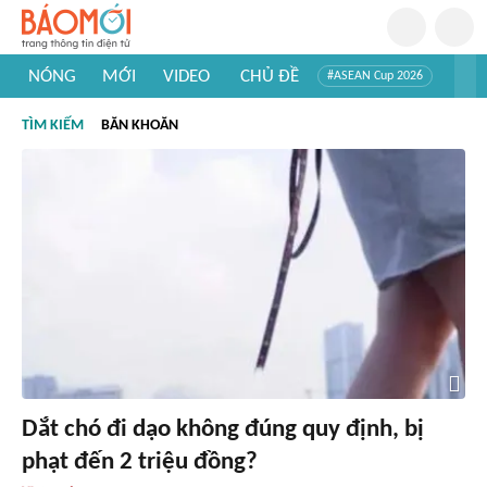
NÓNG
MỚI
VIDEO
CHỦ ĐỀ
#ASEAN Cup 2026
#Trí tuệ nhân tạo
#Mỹ - Iran
#Khám phá Việt Nam
TÌM KIẾM
BĂN KHOĂN
#Khám phá thế giới
Dắt chó đi dạo không đúng quy định, bị
phạt đến 2 triệu đồng?