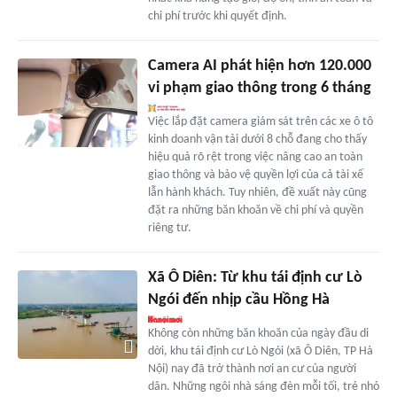
chi phí trước khi quyết định.
Camera AI phát hiện hơn 120.000
vi phạm giao thông trong 6 tháng
Việc lắp đặt camera giám sát trên các xe ô tô
kinh doanh vận tải dưới 8 chỗ đang cho thấy
hiệu quả rõ rệt trong việc nâng cao an toàn
giao thông và bảo vệ quyền lợi của cả tài xế
lẫn hành khách. Tuy nhiên, đề xuất này cũng
đặt ra những băn khoăn về chi phí và quyền
riêng tư.
Xã Ô Diên: Từ khu tái định cư Lò
Ngói đến nhịp cầu Hồng Hà
Không còn những băn khoăn của ngày đầu di
dời, khu tái định cư Lò Ngói (xã Ô Diên, TP Hà
Nội) nay đã trở thành nơi an cư của người
dân. Những ngôi nhà sáng đèn mỗi tối, trẻ nhỏ