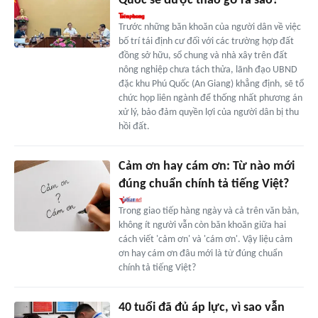
Quốc sẽ được tháo gỡ ra sao?
Trước những băn khoăn của người dân về việc
bố trí tái định cư đối với các trường hợp đất
đồng sở hữu, sổ chung và nhà xây trên đất
nông nghiệp chưa tách thửa, lãnh đạo UBND
đặc khu Phú Quốc (An Giang) khẳng định, sẽ tổ
chức họp liên ngành để thống nhất phương án
xử lý, bảo đảm quyền lợi của người dân bị thu
hồi đất.
Cảm ơn hay cám ơn: Từ nào mới
đúng chuẩn chính tả tiếng Việt?
Trong giao tiếp hàng ngày và cả trên văn bản,
không ít người vẫn còn băn khoăn giữa hai
cách viết 'cảm ơn' và 'cám ơn'. Vậy liệu cảm
ơn hay cám ơn đâu mới là từ đúng chuẩn
chính tả tiếng Việt?
40 tuổi đã đủ áp lực, vì sao vẫn