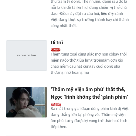
thu trăm tỷ đồng. Thế nhưng, đằng sau đó là
nỗi lo khi đề tài kinh dị đang chiếm vị thế chủ
đạo. Điều này đặt ra câu hỏi, liệu điện ảnh
Việt đang thực sự trưởng thành hay chỉ thành
công nhất thời.
Di trú
Thèm tung xoãi cùng giấc mơ nõn cỏbay thôi
miên ngộp thở giữa lưng trơìngậm cơn gió
chao mềm câu hát cũngày cuối đông phả
thương nhớ hoang mù
'Thẩm mỹ viện âm phủ' thất thế,
Ngọc Trinh không thể 'gánh phim'
Ra mắt trong giai đoạn dòng phim kinh dị Việt
đang thắng lớn tại phòng vé, 'Thẩm mỹ viện
âm phủ' từng được kỳ vọng trở thành cú hích
tiếp theo.