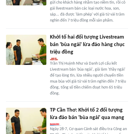
gửi cho khách hàng nhằm tạo niềm tin, rồi cô
gái livestream bán các loại nước hoa, son,
sáp... đã được 'làm phép' với giá từ vài trăm
nghìn đến 7 triệu đồng mỗi sản phẩm.
Khởi tố hai đối tượng Livestream
bán 'bùa ngải' lừa đảo hàng chục
triệu đồng
Trần Thị Huỳnh Như và Danh Lợi cấu kết
Livestream bán 'bùa ngải', giả làm 'thầy ngải'
để tạo lòng tin, lừa nhiều người chuyển tiền
mua bùa với giá từ vài trăm nghìn đến 7 triệu
đồng, tổng số tiền chiếm đoạt hơn 65 triệu
đồng.
TP Cần Thơ: Khởi tố 2 đối tượng
lừa đảo bán 'bùa ngải' qua mạng
Ngày 28-7, Cơ quan Cảnh sát điều tra Công an