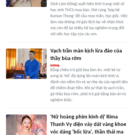
(tỉnh Lâm Đồng) xuất hiện tình trạng một số
học sinh THCS mua bán, thờ cúng 'búp bê
Kuman Thong' để cầu may mắn, học giỏi. Việc
làm này không chỉ gây lệch lạc về nhận thức
mà còn để lại nhiều hệ lụy nghiêm trọng đối
với việc học tập của các em.
Vạch trần màn kịch lừa đảo của
thầy bùa rởm
Bằng chiêu trò giải bùa làm ăn, một kẻ tự
xưng là 'Nổ' đã dựng lên màn kịch tinh vi,
đánh vào niềm tin và sự nhẹ dạ của người dân
để chiếm đoạt tiền. Khi sự thật bị vạch trần,
gã thầy bùa rởm, phải trả giá bằng bản án tù
nghiêm khắc.
'Nữ hoàng phim kinh dị' Rima
Thanh Vy diện váy dát vàng khoe
vóc dáng 'bốc lửa', thần thái ma