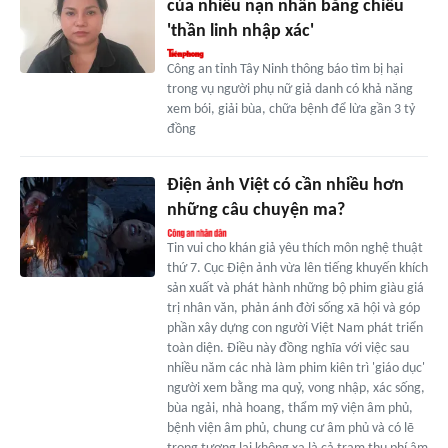
của nhiều nạn nhân bằng chiêu
'thần linh nhập xác'
Công an tỉnh Tây Ninh thông báo tìm bị hại
trong vụ người phụ nữ giả danh có khả năng
xem bói, giải bùa, chữa bệnh để lừa gần 3 tỷ
đồng
Điện ảnh Việt có cần nhiều hơn
những câu chuyện ma?
Tin vui cho khán giả yêu thích môn nghệ thuật
thứ 7. Cục Điện ảnh vừa lên tiếng khuyến khích
sản xuất và phát hành những bộ phim giàu giá
trị nhân văn, phản ánh đời sống xã hội và góp
phần xây dựng con người Việt Nam phát triển
toàn diện. Điều này đồng nghĩa với việc sau
nhiều năm các nhà làm phim kiên trì 'giáo dục'
người xem bằng ma quỷ, vong nhập, xác sống,
bùa ngải, nhà hoang, thẩm mỹ viện âm phủ,
bệnh viện âm phủ, chung cư âm phủ và có lẽ