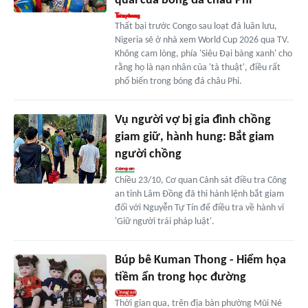
quái của bóng đá châu Phi
Thất bại trước Congo sau loạt đá luân lưu,
Nigeria sẽ ở nhà xem World Cup 2026 qua TV.
Không cam lòng, phía 'Siêu Đại bàng xanh' cho
rằng họ là nạn nhân của 'tà thuật', điều rất
phổ biến trong bóng đá châu Phi.
Vụ người vợ bị gia đình chồng
giam giữ, hành hung: Bắt giam
người chồng
Chiều 23/10, Cơ quan Cảnh sát điều tra Công
an tỉnh Lâm Đồng đã thi hành lệnh bắt giam
đối với Nguyễn Tự Tín để điều tra về hành vi
'Giữ người trái pháp luật'.
Búp bê Kuman Thong - Hiểm họa
tiềm ẩn trong học đường
Thời gian qua, trên địa bàn phường Mũi Né