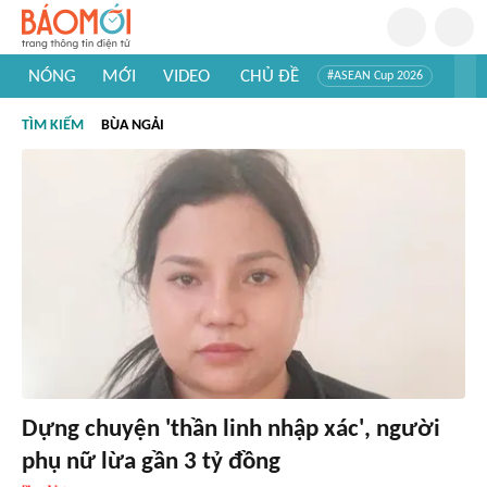
NÓNG
MỚI
VIDEO
CHỦ ĐỀ
#ASEAN Cup 2026
#Trí tuệ nhân tạo
#Mỹ - Iran
#Khám phá Việt Nam
TÌM KIẾM
BÙA NGẢI
#Khám phá thế giới
Dựng chuyện 'thần linh nhập xác', người
phụ nữ lừa gần 3 tỷ đồng