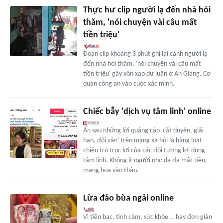
Thực hư clip người lạ đến nhà hỏi
thăm, 'nói chuyện vài câu mất
tiền triệu'
Đoạn clip khoảng 3 phút ghi lại cảnh người lạ
đến nhà hỏi thăm, 'nói chuyện vài câu mất
tiền triệu' gây xôn xao dư luận ở An Giang. Cơ
quan công an vào cuộc xác minh.
Chiếc bẫy 'dịch vụ tâm linh' online
Ẩn sau những lời quảng cáo 'cắt duyên, giải
hạn, đổi vận' trên mạng xã hội là hàng loạt
chiêu trò trục lợi của các đối tượng lợi dụng
tâm linh. Không ít người nhẹ dạ đã mất tiền,
mang họa vào thân.
Lừa đảo bùa ngải online
Vì tiền bạc, tình cảm, sức khỏe... hay đơn giản