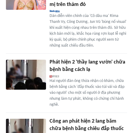
mị trên thảm đỏ
Dàn diễn viên chính của 'Cô dâu ma' Rima
Thanh Vy, Công Dương, Jun Vũ 'bùng nổ visual'
khi xuất hiện cùng nhau trên thảm đỏ. Sở hữu
kịch bản mới lạ, khắc họa rùng rợn loạt lễ nghi
kỳ quái, bộ phim chinh phục người xem từ
những suất chiếu đầu tiên.
Phát hiện 2 'thầy lang vườn' chữa
bệnh bằng cách lạ
Hai người đàn ông thừa nhận có khám, chữa
bệnh bằng cách 'đắp thuốc vào túi vải và đập
vào người' cho một số người ở địa phương
nhưng làm tự phát, không có chứng chỉ hành
nghề.
Công an phát hiện 2 lang băm
chữa bệnh bằng chiêu đắp thuốc