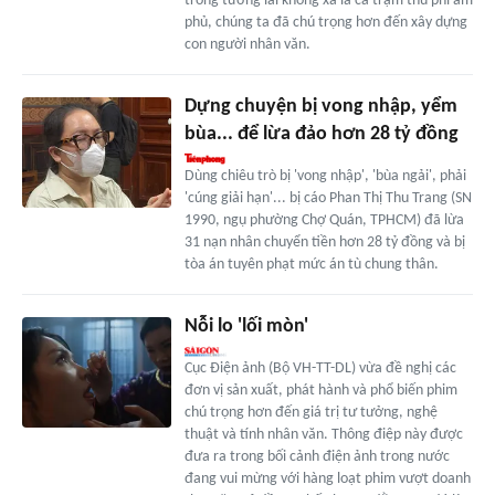
trong tương lai không xa là cả trạm thu phí âm
phủ, chúng ta đã chú trọng hơn đến xây dựng
con người nhân văn.
Dựng chuyện bị vong nhập, yểm
bùa... để lừa đảo hơn 28 tỷ đồng
Dùng chiêu trò bị 'vong nhập', 'bùa ngải', phải
'cúng giải hạn'... bị cáo Phan Thị Thu Trang (SN
1990, ngụ phường Chợ Quán, TPHCM) đã lừa
31 nạn nhân chuyển tiền hơn 28 tỷ đồng và bị
tòa án tuyên phạt mức án tù chung thân.
Nỗi lo 'lối mòn'
Cục Điện ảnh (Bộ VH-TT-DL) vừa đề nghị các
đơn vị sản xuất, phát hành và phổ biến phim
chú trọng hơn đến giá trị tư tưởng, nghệ
thuật và tính nhân văn. Thông điệp này được
đưa ra trong bối cảnh điện ảnh trong nước
đang vui mừng với hàng loạt phim vượt doanh