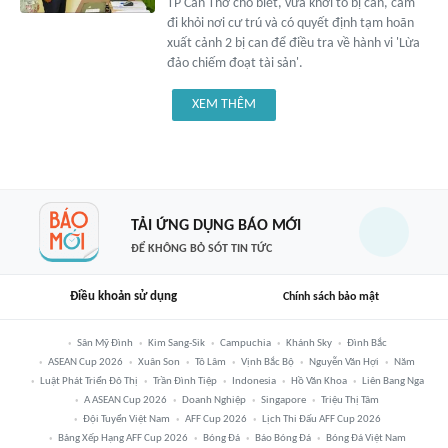
TP Cần Thơ cho biết, vừa khởi tố bị can, cấm
đi khỏi nơi cư trú và có quyết định tạm hoãn
xuất cảnh 2 bị can để điều tra về hành vi 'Lừa
đảo chiếm đoạt tài sản'.
XEM THÊM
TẢI ỨNG DỤNG BÁO MỚI
ĐỂ KHÔNG BỎ SÓT TIN TỨC
Điều khoản sử dụng
Chính sách bảo mật
Sân Mỹ Đình
Kim Sang-Sik
Campuchia
Khánh Sky
Đình Bắc
ASEAN Cup 2026
Xuân Son
Tô Lâm
Vịnh Bắc Bộ
Nguyễn Văn Hợi
Năm
Luật Phát Triển Đô Thị
Trần Đình Tiệp
Indonesia
Hồ Văn Khoa
Liên Bang Nga
A ASEAN Cup 2026
Doanh Nghiệp
Singapore
Triệu Thị Tâm
Đội Tuyển Việt Nam
AFF Cup 2026
Lịch Thi Đấu AFF Cup 2026
Bảng Xếp Hạng AFF Cup 2026
Bóng Đá
Báo Bóng Đá
Bóng Đá Việt Nam