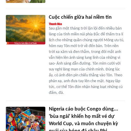
Cuộc chiến giữa hai niềm tin
Sau gần một tháng trời lặn lội đến nhiều bản
làng của tỉnh miền núi phía Bắc để thẩm tra lí
lịch cho những quần chúng người Mông ưu tú,
hôm nay Tôn mới trở về đến bản. Trên nền
trời xa xăm và đen thẳm, trong đôi mắt anh
vẫn hiện lên ánh sáng lung linh của những vì
sao- Ánh sáng dẫn đường. Tôn mỉm cười với
suy nghĩ lãng mạn của chính mình. Đúng lúc
ấy, có ánh đèn pin chiếu thẳng vào Tôn. Theo
phản xạ, anh đưa tay lên che mặt. Ngay lập
tức, cơ thể Tôn đón nhận hàng loạt những cú
đấm, đá.
Nigeria cáo buộc Congo dùng...
'bùa ngải' khiến họ mất vé dự
World Cup, và muôn chuyện kỳ