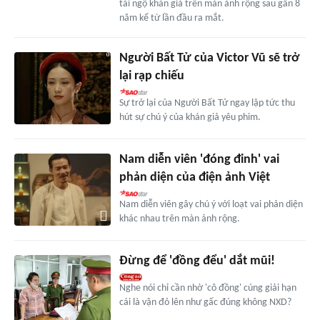
tái ngộ khán giả trên màn ảnh rộng sau gần 8
năm kể từ lần đầu ra mắt.
Người Bất Tử của Victor Vũ sẽ trở
lại rạp chiếu
Sự trở lại của Người Bất Tử ngay lập tức thu
hút sự chú ý của khán giả yêu phim.
Nam diễn viên 'đóng đinh' vai
phản diện của điện ảnh Việt
Nam diễn viên gây chú ý với loạt vai phản diện
khác nhau trên màn ảnh rộng.
Đừng để 'đồng đểu' dắt mũi!
Nghe nói chỉ cần nhờ 'cô đồng' cúng giải hạn
cái là vận đỏ lên như gấc đúng không NXD?