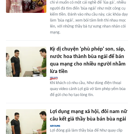
chì vì muốn có một cái nghề để 'lùa gà', nhiều
người đã tìm đến 'bùa ngải' như một công cụ
kiếm tiền. Đánh vào nhu cầu này, các khóa dạy
làm 'bùa ngải', xem bói tâm linh thi nhau mọc
lên, với những thầy bà tự xưng nhan nhản cõi
mạng.
Kỳ dị chuyện 'phù phép' son, sáp,
nước hoa thành bùa ngải để bán
qua mạng cho nhiều người nhằm
lừa tiền
Khi khách có nhu cầu, Như dùng điện thoại
quay video cảnh Lợi giả vờ làm phép yểm bùa
để gửi cho họ tạo lòng tin.
Lợi dụng mạng xã hội, đôi nam nữ
câu kết giả thầy bùa bán bùa ngải
Lợi đóng giả làm thầy bùa để Như quay clip