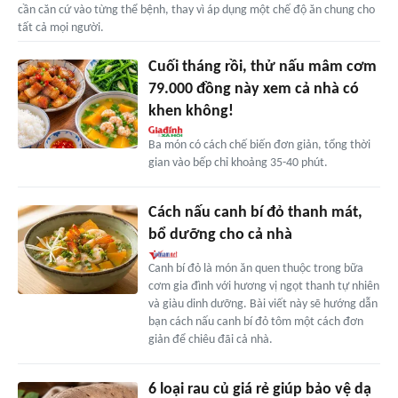
cần căn cứ vào từng thể bệnh, thay vì áp dụng một chế độ ăn chung cho
tất cả mọi người.
Cuối tháng rồi, thử nấu mâm cơm
79.000 đồng này xem cả nhà có
khen không!
Ba món có cách chế biến đơn giản, tổng thời
gian vào bếp chỉ khoảng 35-40 phút.
Cách nấu canh bí đỏ thanh mát,
bổ dưỡng cho cả nhà
Canh bí đỏ là món ăn quen thuộc trong bữa
cơm gia đình với hương vị ngọt thanh tự nhiên
và giàu dinh dưỡng. Bài viết này sẽ hướng dẫn
bạn cách nấu canh bí đỏ tôm một cách đơn
giản để chiêu đãi cả nhà.
6 loại rau củ giá rẻ giúp bảo vệ dạ