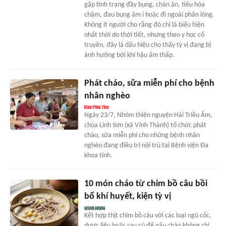
gặp tình trạng đầy bụng, chán ăn, tiêu hóa
chậm, đau bụng âm ỉ hoặc đi ngoài phân lỏng.
Không ít người cho rằng đó chỉ là biểu hiện
nhất thời do thời tiết, nhưng theo y học cổ
truyền, đây là dấu hiệu cho thấy tỳ vị đang bị
ảnh hưởng bởi khí hậu ẩm thấp.
Phát cháo, sữa miễn phí cho bệnh
nhân nghèo
Ngày 23/7, Nhóm thiện nguyện Hải Triều Âm,
chùa Linh Sơn (xã Vĩnh Thành) tổ chức phát
cháo, sữa miễn phí cho những bệnh nhân
nghèo đang điều trị nội trú tại Bệnh viện Đa
khoa tỉnh.
10 món cháo từ chim bồ câu bồi
bổ khí huyết, kiện tỳ vị
Kết hợp thịt chim bồ câu với các loại ngũ cốc,
dược liệu hoặc rau củ để nấu cháo không chỉ