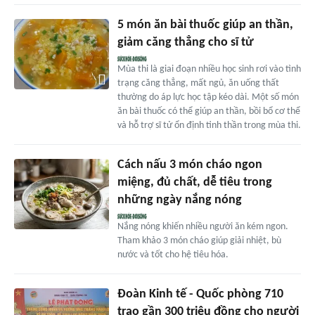
5 món ăn bài thuốc giúp an thần,
giảm căng thẳng cho sĩ tử
Mùa thi là giai đoạn nhiều học sinh rơi vào tình
trạng căng thẳng, mất ngủ, ăn uống thất
thường do áp lực học tập kéo dài. Một số món
ăn bài thuốc có thể giúp an thần, bồi bổ cơ thể
và hỗ trợ sĩ tử ổn định tinh thần trong mùa thi.
Cách nấu 3 món cháo ngon
miệng, đủ chất, dễ tiêu trong
những ngày nắng nóng
Nắng nóng khiến nhiều người ăn kém ngon.
Tham khảo 3 món cháo giúp giải nhiệt, bù
nước và tốt cho hệ tiêu hóa.
Đoàn Kinh tế - Quốc phòng 710
trao gần 300 triệu đồng cho người