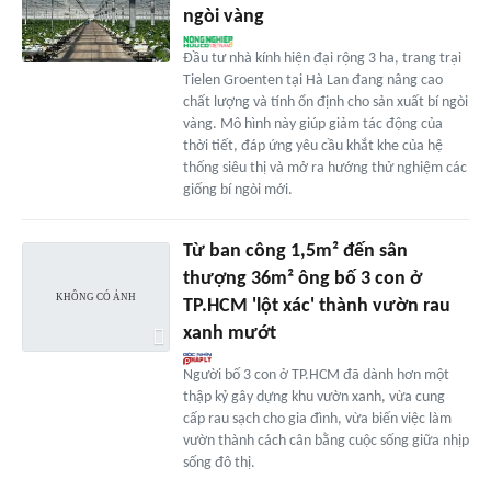
ngòi vàng
Đầu tư nhà kính hiện đại rộng 3 ha, trang trại
Tielen Groenten tại Hà Lan đang nâng cao
chất lượng và tính ổn định cho sản xuất bí ngòi
vàng. Mô hình này giúp giảm tác động của
thời tiết, đáp ứng yêu cầu khắt khe của hệ
thống siêu thị và mở ra hướng thử nghiệm các
giống bí ngòi mới.
Từ ban công 1,5m² đến sân
thượng 36m² ông bố 3 con ở
TP.HCM 'lột xác' thành vườn rau
xanh mướt
Người bố 3 con ở TP.HCM đã dành hơn một
thập kỷ gây dựng khu vườn xanh, vừa cung
cấp rau sạch cho gia đình, vừa biến việc làm
vườn thành cách cân bằng cuộc sống giữa nhịp
sống đô thị.