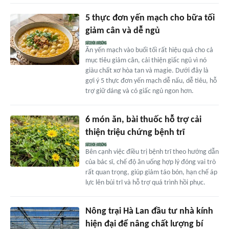
5 thực đơn yến mạch cho bữa tối
giảm cân và dễ ngủ
Ăn yến mạch vào buổi tối rất hiệu quả cho cả
mục tiêu giảm cân, cải thiện giấc ngủ vì nó
giàu chất xơ hòa tan và magie. Dưới đây là
gợi ý 5 thực đơn yến mạch dễ nấu, dễ tiêu, hỗ
trợ giữ dáng và có giấc ngủ ngon hơn.
6 món ăn, bài thuốc hỗ trợ cải
thiện triệu chứng bệnh trĩ
Bên cạnh việc điều trị bệnh trĩ theo hướng dẫn
của bác sĩ, chế độ ăn uống hợp lý đóng vai trò
rất quan trọng, giúp giảm táo bón, hạn chế áp
lực lên búi trĩ và hỗ trợ quá trình hồi phục.
Nông trại Hà Lan đầu tư nhà kính
hiện đại để nâng chất lượng bí