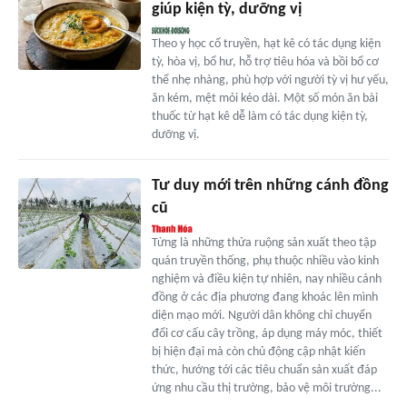
giúp kiện tỳ, dưỡng vị
Theo y học cổ truyền, hạt kê có tác dụng kiện
tỳ, hòa vị, bổ hư, hỗ trợ tiêu hóa và bồi bổ cơ
thể nhẹ nhàng, phù hợp với người tỳ vị hư yếu,
ăn kém, mệt mỏi kéo dài. Một số món ăn bài
thuốc từ hạt kê dễ làm có tác dụng kiện tỳ,
dưỡng vị.
Tư duy mới trên những cánh đồng
cũ
Từng là những thửa ruộng sản xuất theo tập
quán truyền thống, phụ thuộc nhiều vào kinh
nghiệm và điều kiện tự nhiên, nay nhiều cánh
đồng ở các địa phương đang khoác lên mình
diện mạo mới. Người dân không chỉ chuyển
đổi cơ cấu cây trồng, áp dụng máy móc, thiết
bị hiện đại mà còn chủ động cập nhật kiến
thức, hướng tới các tiêu chuẩn sản xuất đáp
ứng nhu cầu thị trường, bảo vệ môi trường...