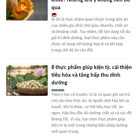
khỏe? Những lưu ý không nên bỏ
qua
Bí đỏ là thực phẩm quen thuộc trong bữa ăn
của nhiều gia đình nhờ giàu vitamin, chất xơ
và khoáng chất. Tuy nhiên, để tận dụng tối đa
giá trị dinh dưỡng, loại thực phẩm này cần
được sử dụng với lượng hợp lý và kết hợp
trong chế độ ăn cân đối.
8 thực phẩm giúp kiện tỳ, cải thiện
tiêu hóa và tăng hấp thu dinh
dưỡng
Theo y học cổ truyền, tỳ là cơ quan giữ vai trò
chủ vận hóa thức ăn, là nguồn sinh hóa khí và
huyết. Khi tỳ khỏe, cơ thể tiêu hóa tốt, ăn
ngon, hấp thu đầy đủ dưỡng chất và có sức đề
kháng tốt. Vì vậy, lựa chọn thực phẩm giúp
kiện tỳ là một trong những biện pháp dưỡng
sinh quan trọng.