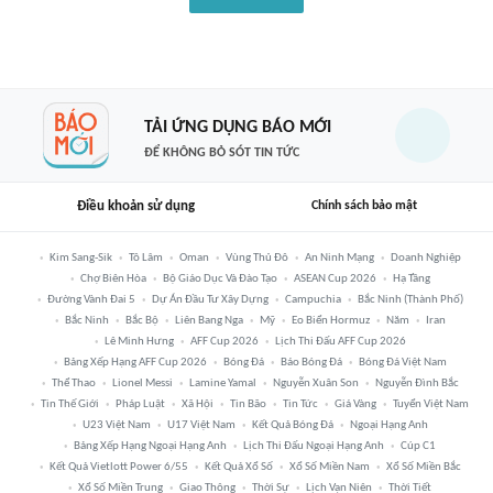
TẢI ỨNG DỤNG BÁO MỚI
ĐỂ KHÔNG BỎ SÓT TIN TỨC
Điều khoản sử dụng
Chính sách bảo mật
Kim Sang-Sik
Tô Lâm
Oman
Vùng Thủ Đô
An Ninh Mạng
Doanh Nghiệp
Chợ Biên Hòa
Bộ Giáo Dục Và Đào Tạo
ASEAN Cup 2026
Hạ Tầng
Đường Vành Đai 5
Dự Án Đầu Tư Xây Dựng
Campuchia
Bắc Ninh (thành Phố)
Bắc Ninh
Bắc Bộ
Liên Bang Nga
Mỹ
Eo Biển Hormuz
Năm
Iran
Lê Minh Hưng
AFF Cup 2026
Lịch Thi Đấu AFF Cup 2026
Bảng Xếp Hạng AFF Cup 2026
Bóng Đá
Báo Bóng Đá
Bóng Đá Việt Nam
Thể Thao
Lionel Messi
Lamine Yamal
Nguyễn Xuân Son
Nguyễn Đình Bắc
Tin Thế Giới
Pháp Luật
Xã Hội
Tin Bão
Tin Tức
Giá Vàng
Tuyển Việt Nam
U23 Việt Nam
U17 Việt Nam
Kết Quả Bóng Đá
Ngoại Hạng Anh
Bảng Xếp Hạng Ngoại Hạng Anh
Lịch Thi Đấu Ngoại Hạng Anh
Cúp C1
Kết Quả Vietlott Power 6/55
Kết Quả Xổ Số
Xổ Số Miền Nam
Xổ Số Miền Bắc
Xổ Số Miền Trung
Giao Thông
Thời Sự
Lịch Vạn Niên
Thời Tiết