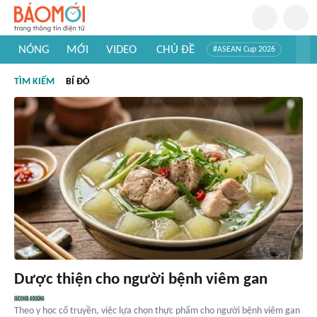
NÓNG
MỚI
VIDEO
CHỦ ĐỀ
#ASEAN Cup 2026
#Trí tuệ nhân tạo
#Mỹ - Iran
#Khám phá Việt Nam
TÌM KIẾM
BÍ ĐỎ
#Khám phá thế giới
Dược thiện cho người bệnh viêm gan
Theo y học cổ truyền, việc lựa chọn thực phẩm cho người bệnh viêm gan