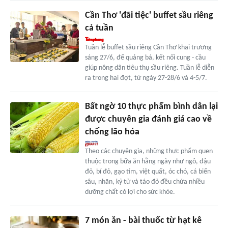
Cần Thơ 'đãi tiệc' buffet sầu riêng
cả tuần
Tuần lễ buffet sầu riêng Cần Thơ khai trương
sáng 27/6, để quảng bá, kết nối cung - cầu
giúp nông dân tiêu thụ sầu riêng. Tuần lễ diễn
ra trong hai đợt, từ ngày 27-28/6 và 4-5/7.
Bất ngờ 10 thực phẩm bình dân lại
được chuyên gia đánh giá cao về
chống lão hóa
Theo các chuyên gia, những thực phẩm quen
thuộc trong bữa ăn hằng ngày như ngô, đậu
đỏ, bí đỏ, gạo tím, việt quất, óc chó, cá biển
sâu, nhãn, kỷ tử và táo đỏ đều chứa nhiều
dưỡng chất có lợi cho sức khỏe.
7 món ăn - bài thuốc từ hạt kê