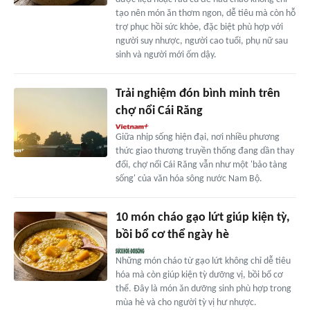
tạo nên món ăn thơm ngon, dễ tiêu mà còn hỗ
trợ phục hồi sức khỏe, đặc biệt phù hợp với
người suy nhược, người cao tuổi, phụ nữ sau
sinh và người mới ốm dậy.
Trải nghiệm đón bình minh trên
chợ nổi Cái Răng
Giữa nhịp sống hiện đại, nơi nhiều phương
thức giao thương truyền thống đang dần thay
đổi, chợ nổi Cái Răng vẫn như một 'bảo tàng
sống' của văn hóa sông nước Nam Bộ.
10 món cháo gạo lứt giúp kiện tỳ,
bồi bổ cơ thể ngày hè
Những món cháo từ gạo lứt không chỉ dễ tiêu
hóa mà còn giúp kiện tỳ dưỡng vị, bồi bổ cơ
thể. Đây là món ăn dưỡng sinh phù hợp trong
mùa hè và cho người tỳ vị hư nhược.