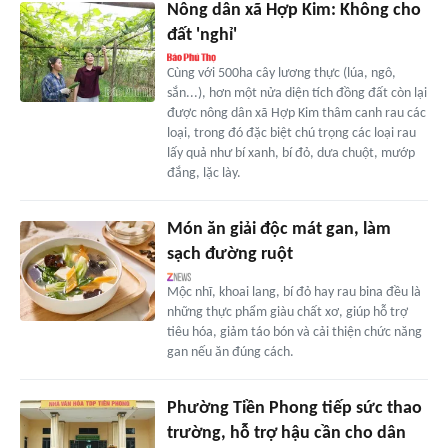
Nông dân xã Hợp Kim: Không cho
đất 'nghỉ'
Cùng với 500ha cây lương thực (lúa, ngô,
sắn...), hơn một nửa diện tích đồng đất còn lại
được nông dân xã Hợp Kim thâm canh rau các
loại, trong đó đặc biệt chú trọng các loại rau
lấy quả như bí xanh, bí đỏ, dưa chuột, mướp
đắng, lặc lày.
Món ăn giải độc mát gan, làm
sạch đường ruột
Mộc nhĩ, khoai lang, bí đỏ hay rau bina đều là
những thực phẩm giàu chất xơ, giúp hỗ trợ
tiêu hóa, giảm táo bón và cải thiện chức năng
gan nếu ăn đúng cách.
Phường Tiền Phong tiếp sức thao
trường, hỗ trợ hậu cần cho dân