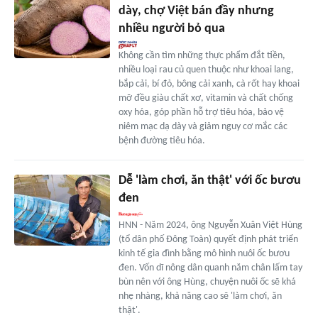
dày, chợ Việt bán đầy nhưng
nhiều người bỏ qua
Không cần tìm những thực phẩm đắt tiền,
nhiều loại rau củ quen thuộc như khoai lang,
bắp cải, bí đỏ, bông cải xanh, cà rốt hay khoai
mỡ đều giàu chất xơ, vitamin và chất chống
oxy hóa, góp phần hỗ trợ tiêu hóa, bảo vệ
niêm mạc dạ dày và giảm nguy cơ mắc các
bệnh đường tiêu hóa.
Dễ 'làm chơi, ăn thật' với ốc bươu
đen
HNN - Năm 2024, ông Nguyễn Xuân Việt Hùng
(tổ dân phố Đông Toàn) quyết định phát triển
kinh tế gia đình bằng mô hình nuôi ốc bươu
đen. Vốn dĩ nông dân quanh năm chân lấm tay
bùn nên với ông Hùng, chuyện nuôi ốc sẽ khá
nhẹ nhàng, khả năng cao sẽ 'làm chơi, ăn
thật'.