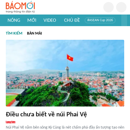
NÓNG
MỚI
VIDEO
CHỦ ĐỀ
#ASEAN Cup 2026
#Trí tuệ nhân tạo
#Mỹ - Iran
#Khám phá Việt Nam
TÌM KIẾM
BÀN MÀI
#Khám phá thế giới
Điều chưa biết về núi Phai Vệ
Núi Phai Vệ nằm bên sông Kỳ Cùng là nét chấm phá đầy ấn tượng tạo nên