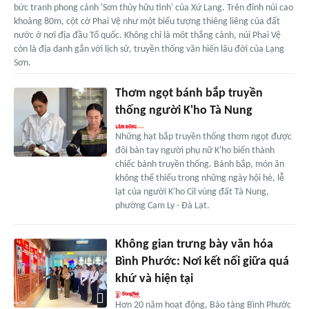
bức tranh phong cảnh 'Sơn thủy hữu tình' của Xứ Lạng. Trên đỉnh núi cao
khoảng 80m, cột cờ Phai Vệ như một biểu tượng thiêng liêng của đất
nước ở nơi địa đầu Tổ quốc. Không chỉ là môt thắng cảnh, núi Phai Vệ
còn là địa danh gắn với lịch sử, truyền thống văn hiến lâu đời của Lạng
Sơn.
Thơm ngọt bánh bắp truyền
thống người K'ho Tà Nung
Những hạt bắp truyền thống thơm ngọt được
đôi bàn tay người phụ nữ K'ho biến thành
chiếc bánh truyền thống. Bánh bắp, món ăn
không thể thiếu trong những ngày hội hè, lễ
lạt của người K'ho Cil vùng đất Tà Nung,
phường Cam Ly - Đà Lạt.
Không gian trưng bày văn hóa
Bình Phước: Nơi kết nối giữa quá
khứ và hiện tại
Hơn 20 năm hoạt động, Bảo tàng Bình Phước