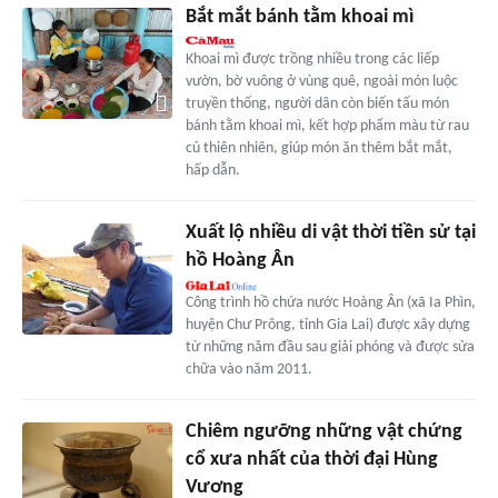
Bắt mắt bánh tằm khoai mì
Khoai mì được trồng nhiều trong các liếp
vườn, bờ vuông ở vùng quê, ngoài món luộc
truyền thống, người dân còn biến tấu món
bánh tằm khoai mì, kết hợp phẩm màu từ rau
củ thiên nhiên, giúp món ăn thêm bắt mắt,
hấp dẫn.
Xuất lộ nhiều di vật thời tiền sử tại
hồ Hoàng Ân
Công trình hồ chứa nước Hoàng Ân (xã Ia Phìn,
huyện Chư Prông, tỉnh Gia Lai) được xây dựng
từ những năm đầu sau giải phóng và được sửa
chữa vào năm 2011.
Chiêm ngưỡng những vật chứng
cổ xưa nhất của thời đại Hùng
Vương