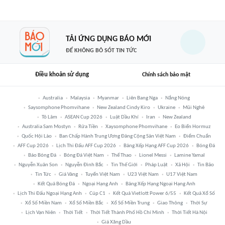
TẢI ỨNG DỤNG BÁO MỚI
ĐỂ KHÔNG BỎ SÓT TIN TỨC
Điều khoản sử dụng
Chính sách bảo mật
Australia
Malaysia
Myanmar
Liên Bang Nga
Nắng Nóng
Saysomphone Phomvihane
New Zealand Cindy Kiro
Ukraine
Mũi Nghê
Tô Lâm
ASEAN Cup 2026
Luật Dầu Khí
Iran
New Zealand
Australia Sam Mostyn
Rửa Tiền
Xaysomphone Phomvihane
Eo Biển Hormuz
Quốc Hội Lào
Ban Chấp Hành Trung Ương Đảng Cộng Sản Việt Nam
Điểm Chuẩn
AFF Cup 2026
Lịch Thi Đấu AFF Cup 2026
Bảng Xếp Hạng AFF Cup 2026
Bóng Đá
Báo Bóng Đá
Bóng Đá Việt Nam
Thể Thao
Lionel Messi
Lamine Yamal
Nguyễn Xuân Son
Nguyễn Đình Bắc
Tin Thế Giới
Pháp Luật
Xã Hội
Tin Bão
Tin Tức
Giá Vàng
Tuyển Việt Nam
U23 Việt Nam
U17 Việt Nam
Kết Quả Bóng Đá
Ngoại Hạng Anh
Bảng Xếp Hạng Ngoại Hạng Anh
Lịch Thi Đấu Ngoại Hạng Anh
Cúp C1
Kết Quả Vietlott Power 6/55
Kết Quả Xổ Số
Xổ Số Miền Nam
Xổ Số Miền Bắc
Xổ Số Miền Trung
Giao Thông
Thời Sự
Lịch Vạn Niên
Thời Tiết
Thời Tiết Thành Phố Hồ Chí Minh
Thời Tiết Hà Nội
Giá Xăng Dầu