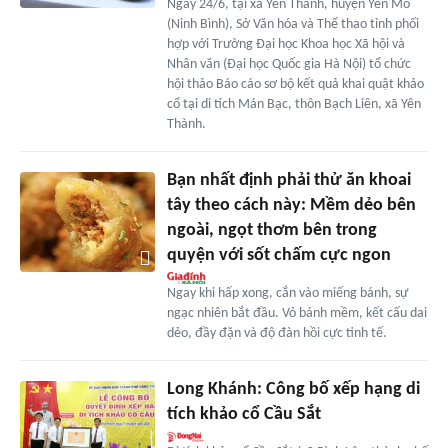
Ngày 24/6, tại xã Yên Thành, huyện Yên Mô
(Ninh Bình), Sở Văn hóa và Thể thao tỉnh phối
hợp với Trường Đại học Khoa học Xã hội và
Nhân văn (Đại học Quốc gia Hà Nội) tổ chức
hội thảo Báo cáo sơ bộ kết quả khai quật khảo
cổ tại di tích Mán Bạc, thôn Bạch Liên, xã Yên
Thành.
Bạn nhất định phải thử ăn khoai
tây theo cách này: Mềm dẻo bên
ngoài, ngọt thơm bên trong
quyện với sốt chấm cực ngon
Ngay khi hấp xong, cắn vào miếng bánh, sự
ngạc nhiên bắt đầu. Vỏ bánh mềm, kết cấu dai
dẻo, đầy đặn và độ đàn hồi cực tinh tế.
Long Khánh: Công bố xếp hạng di
tích khảo cổ Cầu Sắt