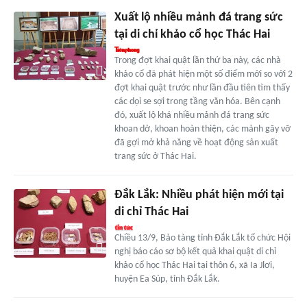
Xuất lộ nhiều mảnh đá trang sức
tại di chỉ khảo cổ học Thác Hai
Trong đợt khai quật lần thứ ba này, các nhà
khảo cổ đã phát hiện một số điểm mới so với 2
đợt khai quật trước như lần đầu tiên tìm thấy
các dọi se sợi trong tầng văn hóa. Bên cạnh
đó, xuất lộ khá nhiều mảnh đá trang sức
khoan dở, khoan hoàn thiện, các mảnh gãy vỡ
đã gợi mở khả năng về hoạt động sản xuất
trang sức ở Thác Hai.
Đắk Lắk: Nhiều phát hiện mới tại
di chỉ Thác Hai
Chiều 13/9, Bảo tàng tỉnh Đắk Lắk tổ chức Hội
nghị báo cáo sơ bộ kết quả khai quật di chỉ
khảo cổ học Thác Hai tại thôn 6, xã Ia Jlơi,
huyện Ea Súp, tỉnh Đắk Lắk.