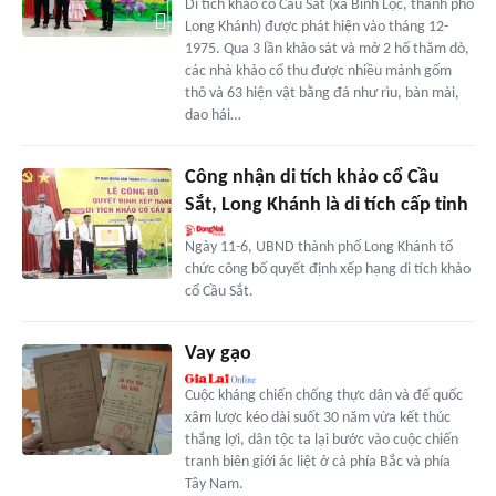
Di tích khảo cổ Cầu Sắt (xã Bình Lộc, thành phố
Long Khánh) được phát hiện vào tháng 12-
1975. Qua 3 lần khảo sát và mở 2 hố thăm dò,
các nhà khảo cổ thu được nhiều mảnh gốm
thô và 63 hiện vật bằng đá như rìu, bàn mài,
dao hái…
Công nhận di tích khảo cổ Cầu
Sắt, Long Khánh là di tích cấp tỉnh
Ngày 11-6, UBND thành phố Long Khánh tổ
chức công bố quyết định xếp hạng di tích khảo
cổ Cầu Sắt.
Vay gạo
Cuộc kháng chiến chống thực dân và đế quốc
xâm lược kéo dài suốt 30 năm vừa kết thúc
thắng lợi, dân tộc ta lại bước vào cuộc chiến
tranh biên giới ác liệt ở cả phía Bắc và phía
Tây Nam.