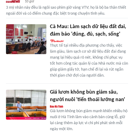
10 giờ
3 mỹ nhân này đều là ngôi sao phim giờ vàng VTV; họ là bộ ba thân thiết
ngoài đời và có điểm chung đặc biệt trong chuyện tình yêu.
Cà Mau: Làm sạch dữ liệu đất đai,
đảm bảo 'đúng, đủ, sạch, sống'
Thực tế tại nhiều địa phương cho thấy, việc
làm giàu, làm sạch cơ sở dữ liệu đất đai đang
mang lại hiệu quả rõ nét, không chỉ phục vụ
tốt hơn công tác quản lý của Nhà nước mà còn
giúp giảm giấy tờ, hạn chế đi lại và rút ngắn
thời gian chờ đợi của người dân.
Giá lươn không bùn giảm sâu,
người nuôi 'tiến thoái lưỡng nan'
Giá lươn không bùn giảm mạnh khiến nhiều hộ
nuôi ở Hà Tĩnh lâm vào cảnh bán cũng lỗ, giữ
lại càng thêm áp lực vì chi phí phát sinh mỗi
ngày một lớn.