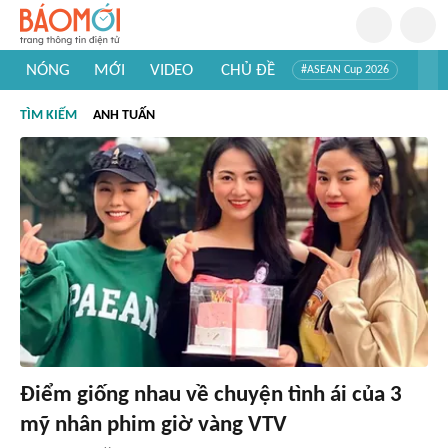
NÓNG
MỚI
VIDEO
CHỦ ĐỀ
#ASEAN Cup 2026
#Trí tuệ nhân tạo
#Mỹ - Iran
#Khám phá Việt Nam
TÌM KIẾM
ANH TUẤN
#Khám phá thế giới
Điểm giống nhau về chuyện tình ái của 3
mỹ nhân phim giờ vàng VTV