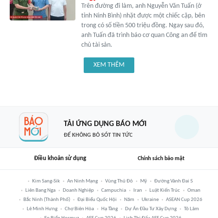
Trên đường đi làm, anh Nguyễn Văn Tuấn (ở
tỉnh Ninh Bình) nhặt được một chiếc cặp, bên
trong có số tiền 500 triệu đồng. Ngay sau đó,
anh Tuấn đã trình báo cơ quan Công an để tìm
chủ tài sản.
XEM THÊM
TẢI ỨNG DỤNG BÁO MỚI
ĐỂ KHÔNG BỎ SÓT TIN TỨC
Điều khoản sử dụng
Chính sách bảo mật
Kim Sang-Sik
An Ninh Mạng
Vùng Thủ Đô
Mỹ
Đường Vành Đai 5
Liên Bang Nga
Doanh Nghiệp
Campuchia
Iran
Luật Kiến Trúc
Oman
Bắc Ninh (thành Phố)
Đại Biểu Quốc Hội
Năm
Ukraine
ASEAN Cup 2026
Lê Minh Hưng
Chợ Biên Hòa
Hạ Tầng
Dự Án Đầu Tư Xây Dựng
Tô Lâm