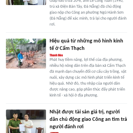
Giáp vào trưa 20-6, anh Lê Công Tuấn (1990,
trú xã Điện Bàn Tây, Đà Nẵng) đã chủ động
giao nộp cho Công an phường Ngũ Hành Sơn
(Đà Nẵng) để xác minh, trả lại cho người đánh
rơi.
Hiệu quả từ những mô hình kinh
tế ở Cẩm Thạch
Phát huy tiềm năng, lợi thế của địa phương,
nhiều hộ nông dân trên địa bàn xã Cẩm Thạch
đã mạnh dạn chuyển đổi cơ cấu cây trồng, vật
nuôi, xây dựng các mô hình phát triển kinh tế
hiệu quả. Nhờ đó, thu nhập của người dân
được nâng cao, góp phần thúc đẩy phát triển
kinh tế - xã hội ở địa phương.
Nhặt được tài sản giá trị, người
dân chủ động giao Công an tìm trả
người đánh rơi