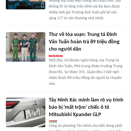
Những lớp mây xếp chồng lên nhau như 'đĩa
khổng lồ' lơ lửng trên đỉnh núi Bà Đen được
nhiếp ảnh gia Trương Anh Tuấn ghi lại vào
sáng 1/7 từ sân thượng nhà mình.
Thư về tòa soạn: Trung tá Đinh
Văn Tuấn hoàn trả 89 triệu đồng
cho người dân
Mới đây, tài khoản ngân hàng của Trung tá
Đinh Văn Tuấn, Phó trung đoàn trưởng Trung
đoàn 82, Sư đoàn 355, Quân khu 2 bất ngờ
nhận được 89 triệu đồng do người lạ chuyển
vào.
Tây Ninh Xác minh làm rõ vụ trình
báo bị 'mất trộm' chiếc ô tô
Mitsubishi Xpander GLP
Công an phường Tân Ninh cho biết đang phối