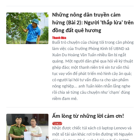
Những nông dân truyền cảm
hứng (Bài 2): Người 'thắp lửa' trên
đồng đất quê hương
Buổi trò chuyện của chúng tôi trong căn phòng
làm việc của Trưởng Phòng Kinh tế UBND xã
Xuân Du Hoàng Văn Tuấn nhiều lần bị ngắt
quãng. Một người dân ghé qua hỏi về kỹ thuật
ghép đào; một thanh niên trẻ xin tư vấn thủ
tục vay vốn để phát triển mô hình cây ăn quả;
có người lại hỏi tư vấn đầu ra cho sản phẩm
nông nghiệp... anh Tuấn kiên nhẫn lắng nghe
rồi chia sẻ từng câu chuyện như 'chạm' đúng
niềm đam mê.
Ấm lòng từ những lời cảm ơn!
Nhặt được chiếc túi xách có laptop Lenovo và
một số tài sản khác rơi trên đường Võ Nguyên