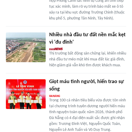
hợp Phòng Cảnh sát hình sự Công an tỉnh tiếp
tục xác minh, làm rõ vụ trình báo mất xe ô tô
xảy ra tại khu vực đường Trường Chinh (thuộc
khu phố 5, phường Tân Ninh, Tây Ninh).
Nhiều nhà đầu tư đất nền mắc kẹt
vì 'đu đỉnh'
Thị trường bất động sản chững lại, khiến nhiều
nhà đầu tư méo mặt khi mua đất lúc giá đỉnh,
hiện giảm giá vẫn khó tìm được khách mua.
Giọt máu tình người, hiến trao sự
sống
Trong 100 cá nhân tiêu biểu vừa được tôn vinh
tại chương trình tuyên dương người hiến máu
tình nguyện toàn quốc năm 2026, thành phố
Đà Nẵng có 4 đại diện xuất sắc được ghi nhận
gồm: Trương Đình Việt, Nguyễn Quốc Toản,
Nguyễn Lê Anh Tuấn và Võ Duy Trung.