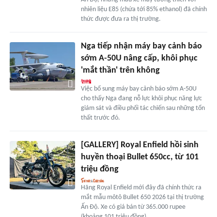
nhiên liệu E85 (chứa tới 85% ethanol) đã chính
thức được đưa ra thị trường.
Nga tiếp nhận máy bay cảnh báo
sớm A-50U nâng cấp, khôi phục
'mắt thần' trên không
Việc bổ sung máy bay cảnh báo sớm A-50U
cho thấy Nga đang nỗ lực khôi phục năng lực
giám sát và điều phối tác chiến sau những tổn
thất trước đó.
[GALLERY] Royal Enfield hồi sinh
huyền thoại Bullet 650cc, từ 101
triệu đồng
Hãng Royal Enfield mới đây đã chính thức ra
mắt mẫu môtô Bullet 650 2026 tại thị trường
Ấn Độ. Xe có giá bán từ 365.000 rupee
(khoảng 101 triệu đồng).