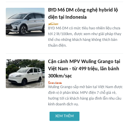
BYD M6 DM công nghệ hybrid lộ
diện tại Indonesia
BYD M6 DM có mức tiêu hao nhiên liệu chưa
tới 2 lít/100km, được xem như giải pháp thay
thế cho những khách hàng không thích bản
thuần điện.
Cận cảnh MPV Wuling Grango tại
Việt Nam - từ 499 triệu, lăn bánh
300km/sạc
Wuling Grango sắp mở bán tại Việt Nam được
định vị ở phân khúc MPV điện 7 chỗ giá rẻ,
hướng tới cả khách hàng gia đình lẫn nhu cầu
kinh doanh dịch vụ.
XEM THÊM