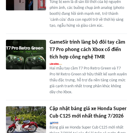
Từng bị xem là di sản lỗi thời của kỷ nguyên
phim ảnh, các buồng chụp ảnh analog (photo
booth) đang hồi sinh mạnh mẽ, trở thành
'cánh cửa' đưa con người trở về thời kỳ sáng
tạo, ngẫu hứng và giàu cảm xúc.
GameSir trình làng bộ đôi tay cầm
T7 Pro phong cách Xbox cổ điển
tích hợp công nghệ TMR
Hai mẫu tay cầm T7 Pro Retro Green và T7
Pro W Retro Green sở hữu thiết kế xanh xuyên
thấu đặc trưng, hỗ trợ đa nền tảng cùng mức
giá cạnh tranh nhất trong phân khúc không
dây cho Xbox.
Cập nhật bảng giá xe Honda Super
Cub C125 mới nhất tháng 7/2026
Bảng giá xe Honda Super Cub C125 mới nhất