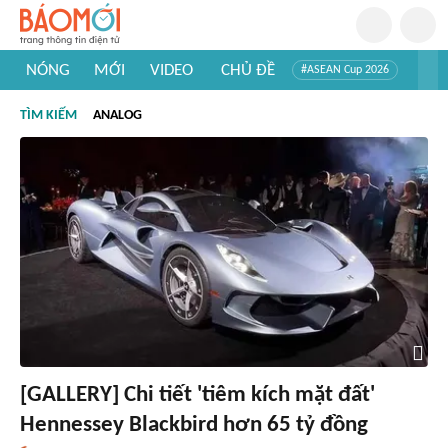
NÓNG
MỚI
VIDEO
CHỦ ĐỀ
#ASEAN Cup 2026
#Trí tuệ nhân tạo
#Mỹ - Iran
#Khám phá Việt Nam
TÌM KIẾM
ANALOG
#Khám phá thế giới
[GALLERY] Chi tiết 'tiêm kích mặt đất'
Hennessey Blackbird hơn 65 tỷ đồng