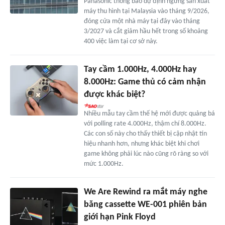
Panasonic thông báo dự định ngừng sản xuất
máy thu hình tại Malaysia vào tháng 9/2026,
đóng cửa một nhà máy tại đây vào tháng
3/2027 và cắt giảm hầu hết trong số khoảng
400 việc làm tại cơ sở này.
Tay cầm 1.000Hz, 4.000Hz hay
8.000Hz: Game thủ có cảm nhận
được khác biệt?
Nhiều mẫu tay cầm thế hệ mới được quảng bá
với polling rate 4.000Hz, thậm chí 8.000Hz.
Các con số này cho thấy thiết bị cập nhật tín
hiệu nhanh hơn, nhưng khác biệt khi chơi
game không phải lúc nào cũng rõ ràng so với
mức 1.000Hz.
We Are Rewind ra mắt máy nghe
băng cassette WE-001 phiên bản
giới hạn Pink Floyd