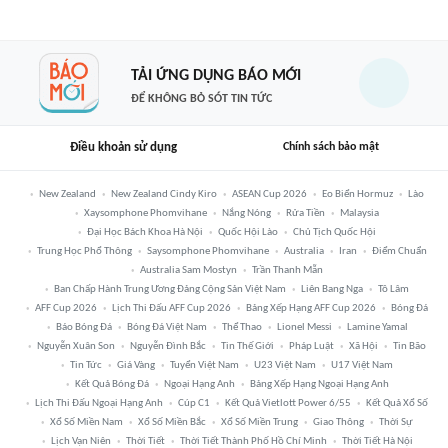
TẢI ỨNG DỤNG BÁO MỚI
ĐỂ KHÔNG BỎ SÓT TIN TỨC
Điều khoản sử dụng
Chính sách bảo mật
New Zealand
New Zealand Cindy Kiro
ASEAN Cup 2026
Eo Biển Hormuz
Lào
Xaysomphone Phomvihane
Nắng Nóng
Rửa Tiền
Malaysia
Đại Học Bách Khoa Hà Nội
Quốc Hội Lào
Chủ Tịch Quốc Hội
Trung Học Phổ Thông
Saysomphone Phomvihane
Australia
Iran
Điểm Chuẩn
Australia Sam Mostyn
Trần Thanh Mẫn
Ban Chấp Hành Trung Ương Đảng Cộng Sản Việt Nam
Liên Bang Nga
Tô Lâm
AFF Cup 2026
Lịch Thi Đấu AFF Cup 2026
Bảng Xếp Hạng AFF Cup 2026
Bóng Đá
Báo Bóng Đá
Bóng Đá Việt Nam
Thể Thao
Lionel Messi
Lamine Yamal
Nguyễn Xuân Son
Nguyễn Đình Bắc
Tin Thế Giới
Pháp Luật
Xã Hội
Tin Bão
Tin Tức
Giá Vàng
Tuyển Việt Nam
U23 Việt Nam
U17 Việt Nam
Kết Quả Bóng Đá
Ngoại Hạng Anh
Bảng Xếp Hạng Ngoại Hạng Anh
Lịch Thi Đấu Ngoại Hạng Anh
Cúp C1
Kết Quả Vietlott Power 6/55
Kết Quả Xổ Số
Xổ Số Miền Nam
Xổ Số Miền Bắc
Xổ Số Miền Trung
Giao Thông
Thời Sự
Lịch Vạn Niên
Thời Tiết
Thời Tiết Thành Phố Hồ Chí Minh
Thời Tiết Hà Nội