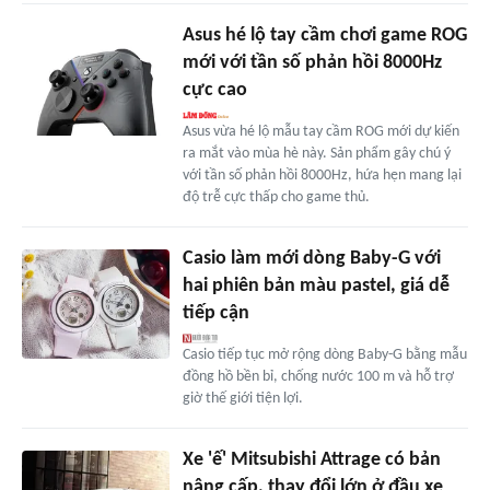
Asus hé lộ tay cầm chơi game ROG
mới với tần số phản hồi 8000Hz
cực cao
Asus vừa hé lộ mẫu tay cầm ROG mới dự kiến
ra mắt vào mùa hè này. Sản phẩm gây chú ý
với tần số phản hồi 8000Hz, hứa hẹn mang lại
độ trễ cực thấp cho game thủ.
Casio làm mới dòng Baby-G với
hai phiên bản màu pastel, giá dễ
tiếp cận
Casio tiếp tục mở rộng dòng Baby-G bằng mẫu
đồng hồ bền bỉ, chống nước 100 m và hỗ trợ
giờ thế giới tiện lợi.
Xe 'ế' Mitsubishi Attrage có bản
nâng cấp, thay đổi lớn ở đầu xe