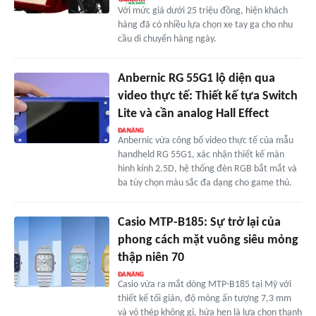
Với mức giá dưới 25 triệu đồng, hiện khách
hàng đã có nhiều lựa chọn xe tay ga cho nhu
cầu di chuyển hàng ngày.
Anbernic RG 55G1 lộ diện qua
video thực tế: Thiết kế tựa Switch
Lite và cần analog Hall Effect
Anbernic vừa công bố video thực tế của mẫu
handheld RG 55G1, xác nhận thiết kế màn
hình kính 2.5D, hệ thống đèn RGB bắt mắt và
ba tùy chọn màu sắc đa dạng cho game thủ.
Casio MTP-B185: Sự trở lại của
phong cách mặt vuông siêu mỏng
thập niên 70
Casio vừa ra mắt dòng MTP-B185 tại Mỹ với
thiết kế tối giản, độ mỏng ấn tượng 7,3 mm
và vỏ thép không gỉ, hứa hẹn là lựa chọn thanh