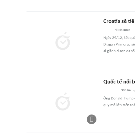
Croatia sẽ ti
4
liên quan
Ngày 29/12, kết qu
Dragan Primorac sẽ 
ai giành được đa số
Quốc tế nổi 
303
liên 
Ông Donald Trump c
quy mô lớn trên toà