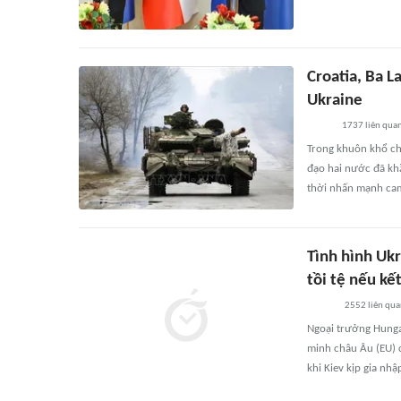
Croatia, Ba L
Ukraine
1737
liên qua
Trong khuôn khổ ch
đạo hai nước đã kh
thời nhấn mạnh cam
Tình hình Ukr
tồi tệ nếu kế
2552
liên qu
Ngoại trưởng Hungar
minh châu Âu (EU) c
khi Kiev kịp gia nhậ