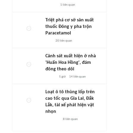
1
liên quan
Triệt phá cơ sở sản xuất
thuốc Đông y pha trộn
Paracetamol
20
liên quan
Cảnh sát xuất hiện ở nhà
'Huấn Hoa Hồng', đám
đông theo dõi
5 giờ
14
liên quan
Loạt ô tô thủng lốp trên
cao tốc qua Gia Lai, Đắk
Lắk, tài xế phát hiện vật
nhọn
8
liên quan