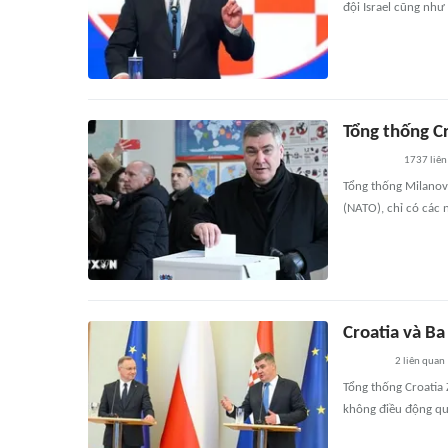
đội Israel cũng nh
Tổng thống Cr
1737
liên
Tổng thống Milanovi
(NATO), chỉ có các 
Croatia và B
2
liên quan
Tổng thống Croatia 
không điều động qu