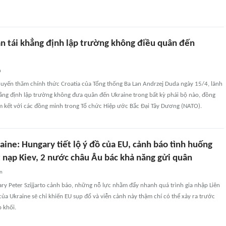
an tái khẳng định lập trường không điều quân đến
n
uyến thăm chính thức Croatia của Tổng thống Ba Lan Andrzej Duda ngày 15/4, lãnh
ẳng định lập trường không đưa quân đến Ukraine trong bất kỳ phái bộ nào, đồng
 kết với các đồng minh trong Tổ chức Hiệp ước Bắc Đại Tây Dương (NATO).
aine: Hungary tiết lộ ý đồ của EU, cảnh báo tình huống
t nạp Kiev, 2 nước châu Âu bác khả năng gửi quân
an
y Peter Szijjarto cảnh báo, những nỗ lực nhằm đẩy nhanh quá trình gia nhập Liên
ủa Ukraine sẽ chỉ khiến EU sụp đổ và viễn cảnh này thậm chí có thể xảy ra trước
p khối.