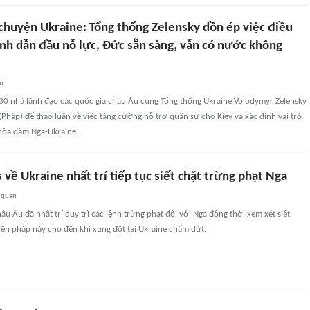
chuyện Ukraine: Tổng thống Zelensky dồn ép việc điều
nh dẫn đầu nỗ lực, Đức sẵn sàng, vẫn có nước không
an
30 nhà lãnh đạo các quốc gia châu Âu cùng Tổng thống Ukraine Volodymyr Zelensky
(Pháp) để thảo luận về việc tăng cường hỗ trợ quân sự cho Kiev và xác định vai trò
hòa đàm Nga-Ukraine.
s về Ukraine nhất trí tiếp tục siết chặt trừng phạt Nga
 quan
âu Âu đã nhất trí duy trì các lệnh trừng phạt đối với Nga đồng thời xem xét siết
ện pháp này cho đến khi xung đột tại Ukraine chấm dứt.