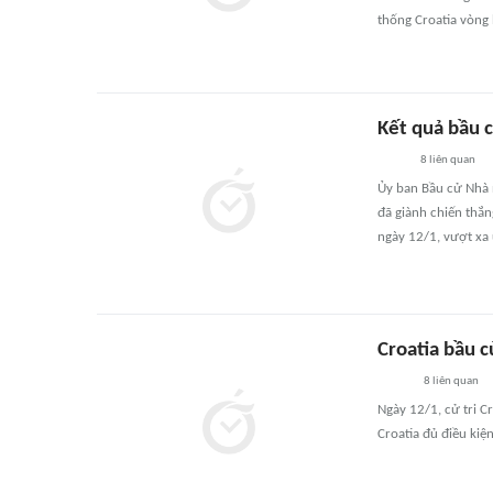
thống Croatia vòng 
Kết quả bầu c
8
liên quan
Ủy ban Bầu cử Nhà 
đã giành chiến thắ
ngày 12/1, vượt xa
Croatia bầu c
8
liên quan
Ngày 12/1, cử tri C
Croatia đủ điều kiệ