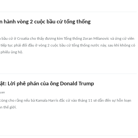
ến hành vòng 2 cuộc bầu cử tổng thống
ả bầu cử ở Croatia cho thấy đương kim Tổng thống Zoran Milanovic và ứng cử viên
tiếp tục phải đối đầu ở vòng 2 cuộc bầu cử tổng thống nước này, sau khi không có
 phiếu ủng hộ.
bật: Lời phê phán của ông Donald Trump
quan
ũng cho rằng nếu bà Kamala Harris đắc cử vào tháng 11 sẽ dẫn đến sự hỗn loạn
n thế giới.