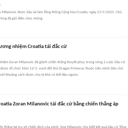
n
n Milanovic được bầu lại làm Tổng thống Cộng hòa Croatia, ngày 21/1/2025, Chủ
ờng đã gửi điện chúc mừng.
ương nhiệm Croatia tái đắc cử
hiệm Zoran Milanovic đã giành chiến thắng thuyết phục trong vòng 2 cuộc bầu cử
, được tổ chức hôm 12/1, vượt đối thủ Dragan Primorac thuộc Liên minh Dân chủ
 với khoảng cách được cho là khó có thể đảo ngược.
oatia Zoran Milanovic tái đắc cử bằng chiến thắng áp
n thắng tại trụ sở chiến dịch của mình, ông Milanovic cho biết kết quả bầu cử Tổng