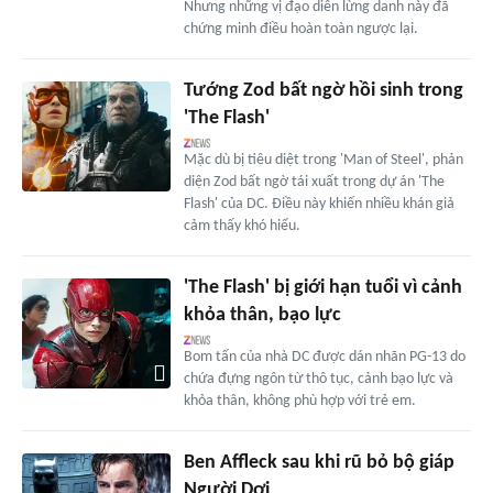
Nhưng những vị đạo diễn lừng danh này đã
chứng minh điều hoàn toàn ngược lại.
Tướng Zod bất ngờ hồi sinh trong
'The Flash'
Mặc dù bị tiêu diệt trong 'Man of Steel', phản
diện Zod bất ngờ tái xuất trong dự án 'The
Flash' của DC. Điều này khiến nhiều khán giả
cảm thấy khó hiểu.
'The Flash' bị giới hạn tuổi vì cảnh
khỏa thân, bạo lực
Bom tấn của nhà DC được dán nhãn PG-13 do
chứa đựng ngôn từ thô tục, cảnh bạo lực và
khỏa thân, không phù hợp với trẻ em.
Ben Affleck sau khi rũ bỏ bộ giáp
Người Dơi