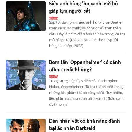
Siêu anh hùng 'bọ xanh' với bộ
giáp tựa người sắt
Sắp tới đây, phim siêu anh hùng Blue Beetle
(tạm dịch: Bọ xanh) sẽ công chiếu trên toàn
cầu. Đây là phim điện ảnh thứ 14 trong Vũ trụ
mở rộng DC (DCEU), sau The Flash (Người
hùng tia chớp, 2023).
Bom tấn 'Oppenheimer' có cảnh
after-credit không?
Trong sự nghiệp đạo diễn của Christopher
Nolan, Oppenheimer đã trở thành một trong
những tác phẩm thành công nhất. Tuy nhiên,
liệu phim có chứa cảnh after-credit (hậu danh
đề) không?
Dàn nhân vật có khả năng đánh
bại ác nhân Darkseid