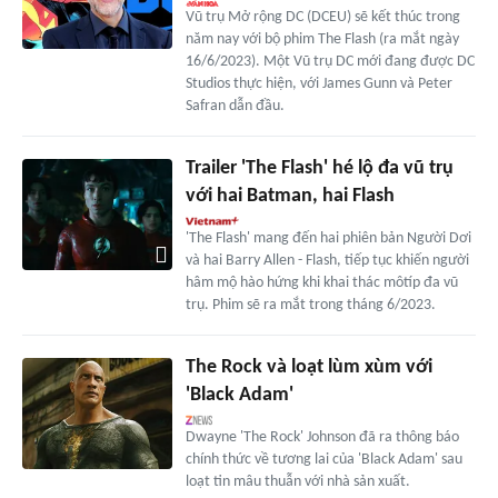
Vũ trụ Mở rộng DC (DCEU) sẽ kết thúc trong
năm nay với bộ phim The Flash (ra mắt ngày
16/6/2023). Một Vũ trụ DC mới đang được DC
Studios thực hiện, với James Gunn và Peter
Safran dẫn đầu.
Trailer 'The Flash' hé lộ đa vũ trụ
với hai Batman, hai Flash
'The Flash' mang đến hai phiên bản Người Dơi
và hai Barry Allen - Flash, tiếp tục khiến người
hâm mộ hào hứng khi khai thác môtíp đa vũ
trụ. Phim sẽ ra mắt trong tháng 6/2023.
The Rock và loạt lùm xùm với
'Black Adam'
Dwayne 'The Rock' Johnson đã ra thông báo
chính thức về tương lai của 'Black Adam' sau
loạt tin mâu thuẫn với nhà sản xuất.