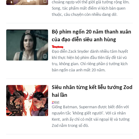
choáng ngợp với thế giới giả tưởng rộng lớn.
Song, tác phẩm mất điểm vì kịch bản quen
thuộc, câu chuyện còn nhiều dang dở.
Bộ phim ngốn 20 năm thanh xuân
của đạo diễn siêu anh hùng
Đạo diễn Zack Snyder dành nhiều tâm huyết
khi thực hiện bộ phim đầu tiên lấy đề tài vũ
trụ, không gian. Chỉ riêng phần ý tưởng kịch
bản ngốn của anh mất 20 năm.
Siêu nhân từng kết liễu tướng Zod
hai lần
Giống Batman, Superman được biết đến với
nguyên tắc 'không giết người'. Với cá nhân
Kent, anh ấy chỉ có một vài ngoại lệ và tướng
Zod nằm trong số đó.