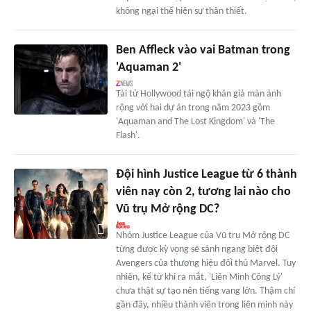
không ngại thể hiện sự thân thiết.
Ben Affleck vào vai Batman trong
'Aquaman 2'
Tài tử Hollywood tái ngộ khán giả màn ảnh
rộng với hai dự án trong năm 2023 gồm
'Aquaman and The Lost Kingdom' và 'The
Flash'.
Đội hình Justice League từ 6 thành
viên nay còn 2, tương lai nào cho
Vũ trụ Mở rộng DC?
Nhóm Justice League của Vũ trụ Mở rộng DC
từng được kỳ vọng sẽ sánh ngang biệt đội
Avengers của thương hiệu đối thủ Marvel. Tuy
nhiên, kể từ khi ra mắt, 'Liên Minh Công Lý'
chưa thật sự tạo nên tiếng vang lớn. Thậm chí
gần đây, nhiều thành viên trong liên minh này