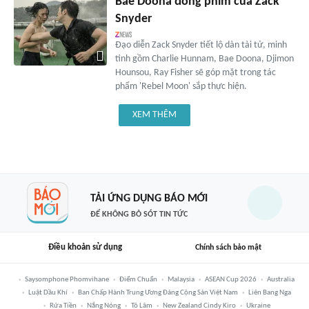
Bae Doona đóng phim của Zack
Snyder
Đạo diễn Zack Snyder tiết lộ dàn tài tử, minh
tinh gồm Charlie Hunnam, Bae Doona, Djimon
Hounsou, Ray Fisher sẽ góp mặt trong tác
phẩm 'Rebel Moon' sắp thực hiện.
XEM THÊM
TẢI ỨNG DỤNG BÁO MỚI
ĐỂ KHÔNG BỎ SÓT TIN TỨC
Điều khoản sử dụng
Chính sách bảo mật
Saysomphone Phomvihane
Điểm Chuẩn
Malaysia
ASEAN Cup 2026
Australia
Luật Dầu Khí
Ban Chấp Hành Trung Ương Đảng Cộng Sản Việt Nam
Liên Bang Nga
Rửa Tiền
Nắng Nóng
Tô Lâm
New Zealand Cindy Kiro
Ukraine