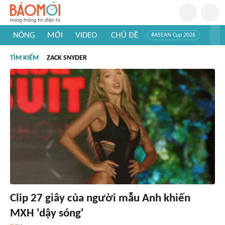
NÓNG
MỚI
VIDEO
CHỦ ĐỀ
#ASEAN Cup 2026
#Trí tuệ nhân tạo
#Mỹ - Iran
#Khám phá Việt Nam
TÌM KIẾM
ZACK SNYDER
#Khám phá thế giới
Clip 27 giây của người mẫu Anh khiến
MXH 'dậy sóng'