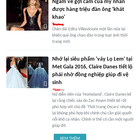
Ngắm vẻ gợi cảm của mỹ nhân
được hàng triệu đàn ông 'khát
khao'
Chân dài Edita Vilkeviciute một lần nữa lại
khiến quý ông chao đảo trong loạt ảnh thời
trang mới.
Nhớ lại siêu phẩm 'váy Lọ Lem' tại
Met Gala 2016, Claire Danes tiết lộ
phải nhờ đồng nghiệp giúp đi vệ
sinh
Nữ diễn viên của 'Homeland', Claire Danes kể
lại rằng chiếc váy do Zac Posen thiết kế rất
phù hợp với chủ đề 'Thời trang Oscars' nhưng
lại không phù hợp khi chính chủ cần giải quyết
nỗi khổ cá nhân. Chính vì thế cô cần một người
giúp đỡ.
XEM THÊM