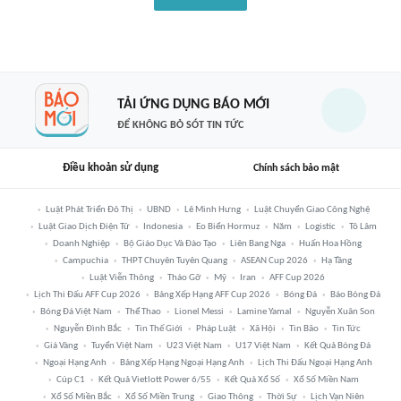
TẢI ỨNG DỤNG BÁO MỚI
ĐỂ KHÔNG BỎ SÓT TIN TỨC
Điều khoản sử dụng
Chính sách bảo mật
Luật Phát Triển Đô Thị
UBND
Lê Minh Hưng
Luật Chuyển Giao Công Nghệ
Luật Giao Dịch Điện Tử
Indonesia
Eo Biển Hormuz
Năm
Logistic
Tô Lâm
Doanh Nghiệp
Bộ Giáo Dục Và Đào Tạo
Liên Bang Nga
Huấn Hoa Hồng
Campuchia
THPT Chuyên Tuyên Quang
ASEAN Cup 2026
Hạ Tầng
Luật Viễn Thông
Tháo Gỡ
Mỹ
Iran
AFF Cup 2026
Lịch Thi Đấu AFF Cup 2026
Bảng Xếp Hạng AFF Cup 2026
Bóng Đá
Báo Bóng Đá
Bóng Đá Việt Nam
Thể Thao
Lionel Messi
Lamine Yamal
Nguyễn Xuân Son
Nguyễn Đình Bắc
Tin Thế Giới
Pháp Luật
Xã Hội
Tin Bão
Tin Tức
Giá Vàng
Tuyển Việt Nam
U23 Việt Nam
U17 Việt Nam
Kết Quả Bóng Đá
Ngoại Hạng Anh
Bảng Xếp Hạng Ngoại Hạng Anh
Lịch Thi Đấu Ngoại Hạng Anh
Cúp C1
Kết Quả Vietlott Power 6/55
Kết Quả Xổ Số
Xổ Số Miền Nam
Xổ Số Miền Bắc
Xổ Số Miền Trung
Giao Thông
Thời Sự
Lịch Vạn Niên