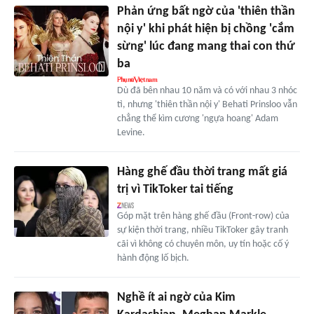
Phản ứng bất ngờ của 'thiên thần
nội y' khi phát hiện bị chồng 'cắm
sừng' lúc đang mang thai con thứ
ba
Dù đã bên nhau 10 năm và có với nhau 3 nhóc
tì, nhưng 'thiên thần nội y' Behati Prinsloo vẫn
chẳng thể kìm cương 'ngựa hoang' Adam
Levine.
Hàng ghế đầu thời trang mất giá
trị vì TikToker tai tiếng
Góp mặt trên hàng ghế đầu (Front-row) của
sự kiện thời trang, nhiều TikToker gây tranh
cãi vì không có chuyên môn, uy tín hoặc cố ý
hành động lố bịch.
Nghề ít ai ngờ của Kim