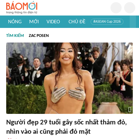
NÓNG
MỚI
VIDEO
CHỦ ĐỀ
#ASEAN Cup 2026
#Trí tuệ nhân tạo
#Mỹ - Iran
#Khám phá Việt Nam
TÌM KIẾM
ZAC POSEN
#Khám phá thế giới
Người đẹp 29 tuổi gây sốc nhất thảm đỏ,
nhìn vào ai cũng phải đỏ mặt