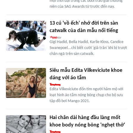
mọi thời đại trong các buổi trao giải thường
niên của SAG Awards từ trước đến nay.
13 cú 'vồ ếch' nhớ đời trên sàn
catwalk của dàn mẫu nổi tiếng
Gigi Hadid, Bella Hadid, Karlie Kloss, Candice
Swanepoel...chỉ biết cười 'giả trân' khi bị trượt
chân ngã trên sàn catwalk.
Siêu mẫu Edita Vilkeviciute khoe
dáng với áo tắm
Edita Vilkeviciute đốn tim người hâm mộ với
loạt hình áo tắm nóng bỏng chụp cho bộ sưu
tập đồ bơi Mango 2021.
Hai chân dài hàng đầu làng mốt
khoe body nóng bỏng 'nghẹt thở'