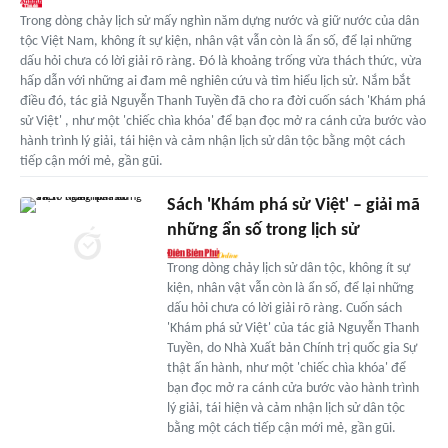
Trong dòng chảy lịch sử mấy nghìn năm dựng nước và giữ nước của dân
tộc Việt Nam, không ít sự kiện, nhân vật vẫn còn là ẩn số, để lại những
dấu hỏi chưa có lời giải rõ ràng. Đó là khoảng trống vừa thách thức, vừa
hấp dẫn với những ai đam mê nghiên cứu và tìm hiểu lịch sử. Nắm bắt
điều đó, tác giả Nguyễn Thanh Tuyền đã cho ra đời cuốn sách 'Khám phá
sử Việt' , như một 'chiếc chìa khóa' để bạn đọc mở ra cánh cửa bước vào
hành trình lý giải, tái hiện và cảm nhận lịch sử dân tộc bằng một cách
tiếp cận mới mẻ, gần gũi.
Sách 'Khám phá sử Việt' – giải mã
những ẩn số trong lịch sử
Trong dòng chảy lịch sử dân tộc, không ít sự
kiện, nhân vật vẫn còn là ẩn số, để lại những
dấu hỏi chưa có lời giải rõ ràng. Cuốn sách
'Khám phá sử Việt' của tác giả Nguyễn Thanh
Tuyền, do Nhà Xuất bản Chính trị quốc gia Sự
thật ấn hành, như một 'chiếc chìa khóa' để
bạn đọc mở ra cánh cửa bước vào hành trình
lý giải, tái hiện và cảm nhận lịch sử dân tộc
bằng một cách tiếp cận mới mẻ, gần gũi.