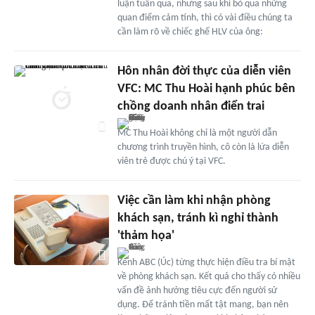
luận tuần qua, nhưng sau khi bỏ qua những
quan điểm cảm tính, thì có vài điều chúng ta
cần làm rõ về chiếc ghế HLV của ông:
Hôn nhân đời thực của diễn viên
VFC: MC Thu Hoài hạnh phúc bên
chồng doanh nhân điển trai
MC Thu Hoài không chỉ là một người dẫn
chương trình truyền hình, cô còn là lứa diễn
viên trẻ được chú ý tại VFC.
Việc cần làm khi nhận phòng
khách sạn, tránh kì nghỉ thành
'thảm họa'
Kênh ABC (Úc) từng thực hiện điều tra bí mật
về phòng khách sạn. Kết quả cho thấy có nhiều
vấn đề ảnh hưởng tiêu cực đến người sử
dụng. Để tránh tiền mất tật mang, bạn nên