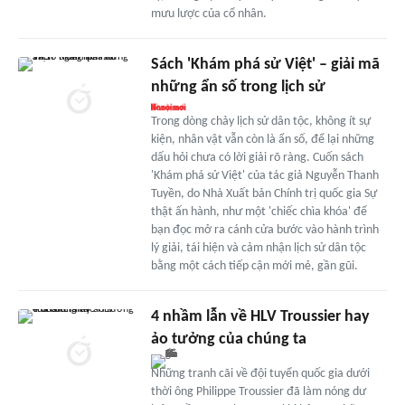
mưu lược của cổ nhân.
Sách 'Khám phá sử Việt' – giải mã
những ẩn số trong lịch sử
Trong dòng chảy lịch sử dân tộc, không ít sự
kiện, nhân vật vẫn còn là ẩn số, để lại những
dấu hỏi chưa có lời giải rõ ràng. Cuốn sách
'Khám phá sử Việt' của tác giả Nguyễn Thanh
Tuyền, do Nhà Xuất bản Chính trị quốc gia Sự
thật ấn hành, như một 'chiếc chìa khóa' để
bạn đọc mở ra cánh cửa bước vào hành trình
lý giải, tái hiện và cảm nhận lịch sử dân tộc
bằng một cách tiếp cận mới mẻ, gần gũi.
4 nhầm lẫn về HLV Troussier hay
ảo tưởng của chúng ta
Những tranh cãi về đội tuyển quốc gia dưới
thời ông Philippe Troussier đã làm nóng dư