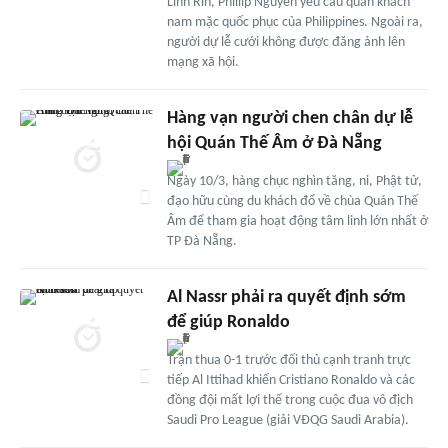
Linh Rin, Phillip Nguyễn yêu cầu quan khách
nam mặc quốc phục của Philippines. Ngoài ra,
người dự lễ cưới không được đăng ảnh lên
mạng xã hội.
Hàng vạn người chen chân dự lễ
hội Quán Thế Âm ở Đà Nẵng
Ngày 10/3, hàng chục nghìn tăng, ni, Phật tử,
đạo hữu cùng du khách đổ về chùa Quán Thế
Âm để tham gia hoạt động tâm linh lớn nhất ở
TP Đà Nẵng.
Al Nassr phải ra quyết định sớm
để giúp Ronaldo
Trận thua 0-1 trước đối thủ cạnh tranh trực
tiếp Al Ittihad khiến Cristiano Ronaldo và các
đồng đội mất lợi thế trong cuộc đua vô địch
Saudi Pro League (giải VĐQG Saudi Arabia).