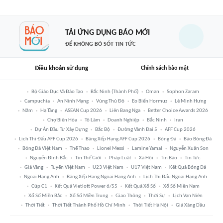
TẢI ỨNG DỤNG BÁO MỚI
ĐỂ KHÔNG BỎ SÓT TIN TỨC
Điều khoản sử dụng
Chính sách bảo mật
Bộ Giáo Dục Và Đào Tạo
Bắc Ninh (thành Phố)
Oman
Sophon Zaram
Campuchia
An Ninh Mạng
Vùng Thủ Đô
Eo Biển Hormuz
Lê Minh Hưng
Năm
Hạ Tầng
ASEAN Cup 2026
Liên Bang Nga
Better Choice Awards 2026
Chợ Biên Hòa
Tô Lâm
Doanh Nghiệp
Bắc Ninh
Iran
Dự Án Đầu Tư Xây Dựng
Bắc Bộ
Đường Vành Đai 5
AFF Cup 2026
Lịch Thi Đấu AFF Cup 2026
Bảng Xếp Hạng AFF Cup 2026
Bóng Đá
Báo Bóng Đá
Bóng Đá Việt Nam
Thể Thao
Lionel Messi
Lamine Yamal
Nguyễn Xuân Son
Nguyễn Đình Bắc
Tin Thế Giới
Pháp Luật
Xã Hội
Tin Bão
Tin Tức
Giá Vàng
Tuyển Việt Nam
U23 Việt Nam
U17 Việt Nam
Kết Quả Bóng Đá
Ngoại Hạng Anh
Bảng Xếp Hạng Ngoại Hạng Anh
Lịch Thi Đấu Ngoại Hạng Anh
Cúp C1
Kết Quả Vietlott Power 6/55
Kết Quả Xổ Số
Xổ Số Miền Nam
Xổ Số Miền Bắc
Xổ Số Miền Trung
Giao Thông
Thời Sự
Lịch Vạn Niên
Thời Tiết
Thời Tiết Thành Phố Hồ Chí Minh
Thời Tiết Hà Nội
Giá Xăng Dầu