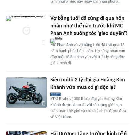
làm những việc này ngay khi nhận phòng.
Vợ bằng tuổi đã cùng đi qua hôn
nhân như thế nào trước khi MC
Phan Anh xuống tóc 'gieo duyên'?
MC Phan Anh và vợ bằng tuổi đã trải qua 13
năm hạnh phúc hôn nhân. Họ cùng nhau vun
đắp một tổ ấm bình yên với triết lý sống đơn
giản, bình dị.
Siêu môtô 2 tỷ đại gia Hoàng Kim
Khánh vừa mua có gì độc lạ?
KTM Brabus 1300 R của đại gia Hoàng Kim
Khánh được sản xuất với số lượng giới hạn
trên toàn thế giới và chỉ có 2 chiếc được đưa
về Việt Nam.
Hải Dương: Tăng trưởng kinh tế 6