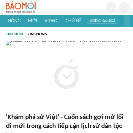
NÓNG
MỚI
VIDEO
CHỦ ĐỀ
#ASEAN Cup 2026
#Trí tuệ nhân tạo
#Mỹ - Iran
#Khám phá Việt Nam
TÌM KIẾM
ZINGNEWS
#Khám phá thế giới
'Khám phá sử Việt' - Cuốn sách gợi mở lối
đi mới trong cách tiếp cận lịch sử dân tộc