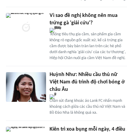
Vì sao đề nghị không nên mua
trứng gà 'giải cứu'?
'Không tiêu thụ gia cầm, sản phẩm gia cầm
không rõ nguồn gốc xuất xứ, kể cả trứng gia
cầm được bày bán tràn lan trên các hè phố
dưới danh nghĩa 'giải cứu' của các tư thương',
Hiệp hội Chăn nuôi gia cầm Việt Nam đề nghị.
Huỳnh Như: Nhiều cầu thủ nữ
Việt Nam đủ trình độ chơi bóng ở
châu Âu
Chân sút đang khoác áo Lank FC nhấn mạnh
khoảng cách giữa các cầu thủ nữ Việt Nam và
Bồ Đào Nha là không quá xa.
Kiên trì xoa bụng mỗi ngày, 4 điều