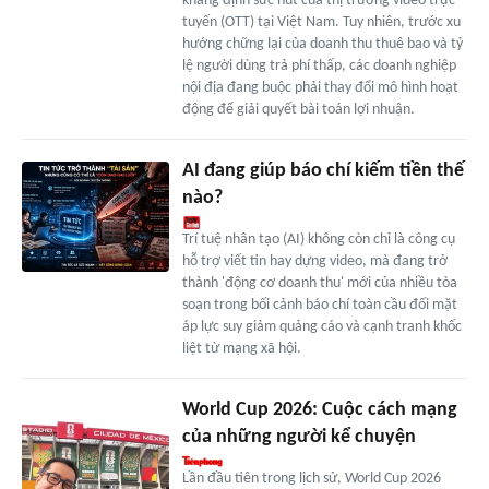
khẳng định sức hút của thị trường video trực
tuyến (OTT) tại Việt Nam. Tuy nhiên, trước xu
hướng chững lại của doanh thu thuê bao và tỷ
lệ người dùng trả phí thấp, các doanh nghiệp
nội địa đang buộc phải thay đổi mô hình hoạt
động để giải quyết bài toán lợi nhuận.
AI đang giúp báo chí kiếm tiền thế
nào?
Trí tuệ nhân tạo (AI) không còn chỉ là công cụ
hỗ trợ viết tin hay dựng video, mà đang trở
thành 'động cơ doanh thu' mới của nhiều tòa
soạn trong bối cảnh báo chí toàn cầu đối mặt
áp lực suy giảm quảng cáo và cạnh tranh khốc
liệt từ mạng xã hội.
World Cup 2026: Cuộc cách mạng
của những người kể chuyện
Lần đầu tiên trong lịch sử, World Cup 2026