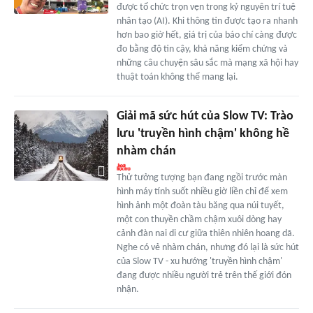
được tổ chức trọn vẹn trong kỷ nguyên trí tuệ
nhân tạo (AI). Khi thông tin được tạo ra nhanh
hơn bao giờ hết, giá trị của báo chí càng được
đo bằng độ tin cậy, khả năng kiểm chứng và
những câu chuyện sâu sắc mà mạng xã hội hay
thuật toán không thể mang lại.
Giải mã sức hút của Slow TV: Trào
lưu 'truyền hình chậm' không hề
nhàm chán
Thử tưởng tượng bạn đang ngồi trước màn
hình máy tính suốt nhiều giờ liền chỉ để xem
hình ảnh một đoàn tàu băng qua núi tuyết,
một con thuyền chầm chậm xuôi dòng hay
cảnh đàn nai di cư giữa thiên nhiên hoang dã.
Nghe có vẻ nhàm chán, nhưng đó lại là sức hút
của Slow TV - xu hướng 'truyền hình chậm'
đang được nhiều người trẻ trên thế giới đón
nhận.