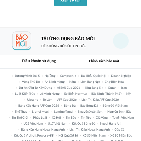
XEM THÊM
TẢI ỨNG DỤNG BÁO MỚI
ĐỂ KHÔNG BỎ SÓT TIN TỨC
Điều khoản sử dụng
Chính sách bảo mật
Đường Vành Đai 5
Hạ Tầng
Campuchia
Đại Biểu Quốc Hội
Doanh Nghiệp
Vùng Thủ Đô
An Ninh Mạng
Năm
Liên Bang Nga
Chợ Biên Hòa
Dự Án Đầu Tư Xây Dựng
ASEAN Cup 2026
Kim Sang-Sik
Oman
Iran
Luật Kiến Trúc
Lê Minh Hưng
Eo Biển Hormuz
Bắc Ninh (thành Phố)
Mỹ
Ukraine
Tô Lâm
AFF Cup 2026
Lịch Thi Đấu AFF Cup 2026
Bảng Xếp Hạng AFF Cup 2026
Bóng Đá
Báo Bóng Đá
Bóng Đá Việt Nam
Thể Thao
Lionel Messi
Lamine Yamal
Nguyễn Xuân Son
Nguyễn Đình Bắc
Tin Thế Giới
Pháp Luật
Xã Hội
Tin Bão
Tin Tức
Giá Vàng
Tuyển Việt Nam
U23 Việt Nam
U17 Việt Nam
Kết Quả Bóng Đá
Ngoại Hạng Anh
Bảng Xếp Hạng Ngoại Hạng Anh
Lịch Thi Đấu Ngoại Hạng Anh
Cúp C1
Kết Quả Vietlott Power 6/55
Kết Quả Xổ Số
Xổ Số Miền Nam
Xổ Số Miền Bắc