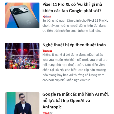
Pixel 11 Pro XL có 'vũ khí' gì mà
khiến các fan Google phát sốt?
Sự bùng nổ quan tâm dành cho Pixel 11 Pro XL
cho thấy xu hướng người dùng hiện đại đang
ưu tiên trải nghiệm smartphone loại nào.
Nghệ thuật bị ép theo thuật toán
Không ít nghệ sĩ trẻ đang đứng giữa hai áp
lực: vừa muốn kéo khán giả mới, vừa phải tạo
nội dung phù hợp thuật toán. Một diễn viên
chèo tại Hà Nội cho biết, các clip hậu trường
hóa trang hay hát vui thường có lượng xem
cao hơn clip biểu diễn nghiêm túc.
Google ra mắt các mô hình AI mới,
nỗ lực bắt kịp OpenAI và
Anthropic