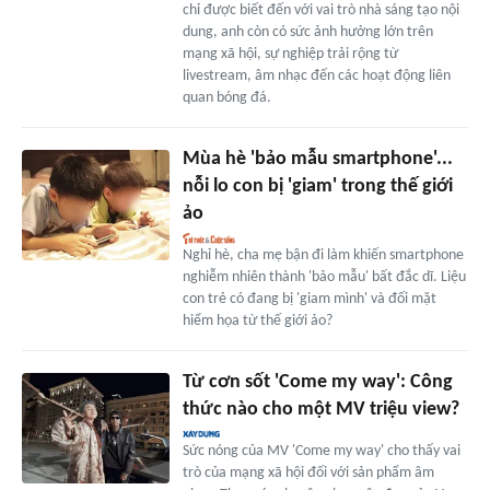
chỉ được biết đến với vai trò nhà sáng tạo nội
dung, anh còn có sức ảnh hưởng lớn trên
mạng xã hội, sự nghiệp trải rộng từ
livestream, âm nhạc đến các hoạt động liên
quan bóng đá.
Mùa hè 'bảo mẫu smartphone'...
nỗi lo con bị 'giam' trong thế giới
ảo
Nghỉ hè, cha mẹ bận đi làm khiến smartphone
nghiễm nhiên thành 'bảo mẫu' bất đắc dĩ. Liệu
con trẻ có đang bị 'giam mình' và đối mặt
hiểm họa từ thế giới ảo?
Từ cơn sốt 'Come my way': Công
thức nào cho một MV triệu view?
Sức nóng của MV 'Come my way' cho thấy vai
trò của mạng xã hội đối với sản phẩm âm