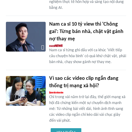
nghiệm thực tế hỗn hợp và sáng tạo nội dung
bằng AI.
Nam ca sĩ 10 tỷ view thi 'Chông
gai': Từng bán nhà, chật vật gánh
nợ thay mẹ
Nam ca sĩ từng ghi dấu với ca khúc 'Viết tiếp
câu chuyện hòa bình' có quá khứ chật vật, phải
bán nhà, chạy show gánh nợ thay mẹ.
Vì sao các video clip ngắn đang
thống trị mạng xã hội?
Chỉ trong vài năm trở lại đây, thế giới mạng xã
hội đã chứng kiến một sự chuyển dịch mạnh
mẽ: Từ những bài viết dài, hình ảnh tĩnh sang
các video clip ngắn chỉ kéo dài vài chục giây
đến vài phút.