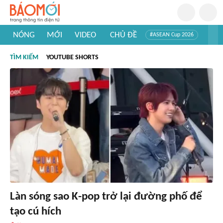
NÓNG
MỚI
VIDEO
CHỦ ĐỀ
#ASEAN Cup 2026
#Trí tuệ nhân tạo
#Mỹ - Iran
#Khám phá Việt Nam
TÌM KIẾM
YOUTUBE SHORTS
#Khám phá thế giới
Làn sóng sao K-pop trở lại đường phố để
tạo cú hích