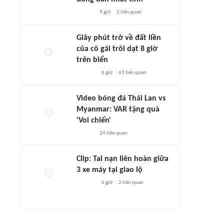
9 giờ
2
liên quan
Giây phút trở về đất liền
của cô gái trôi dạt 8 giờ
trên biển
6 giờ
61
liên quan
Video bóng đá Thái Lan vs
Myanmar: VAR tặng quà
'Voi chiến'
24
liên quan
Clip: Tai nạn liên hoàn giữa
3 xe máy tại giao lộ
6 giờ
2
liên quan