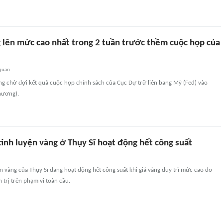
g lên mức cao nhất trong 2 tuần trước thềm cuộc họp của
 quan
ng chờ đợi kết quả cuộc họp chính sách của Cục Dự trữ liên bang Mỹ (Fed) vào
hương).
inh luyện vàng ở Thụy Sĩ hoạt động hết công suất
n vàng của Thụy Sĩ đang hoạt động hết công suất khi giá vàng duy trì mức cao do
h trị trên phạm vi toàn cầu.