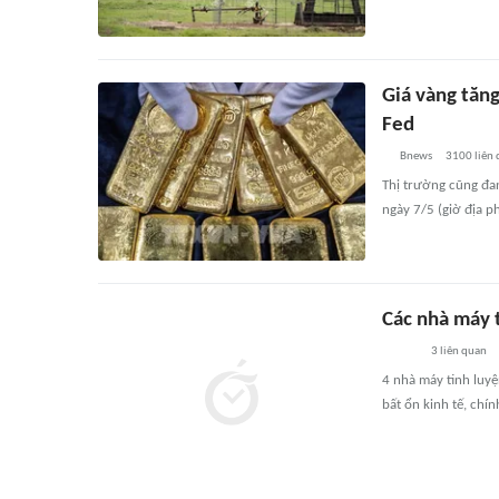
Giá vàng tăn
Fed
Bnews
3100
liên
Thị trường cũng đa
ngày 7/5 (giờ địa p
Các nhà máy t
3
liên quan
4 nhà máy tinh luyệ
bất ổn kinh tế, chín