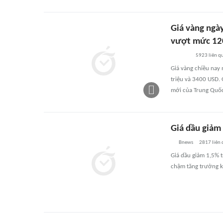
Giá vàng ngày
vượt mức 120
5923
liên q
Giá vàng chiều nay
triệu và 3400 USD. 
mới của Trung Quốc
Giá dầu giảm
Bnews
2817
liên
Giá dầu giảm 1,5% t
chậm tăng trưởng ki