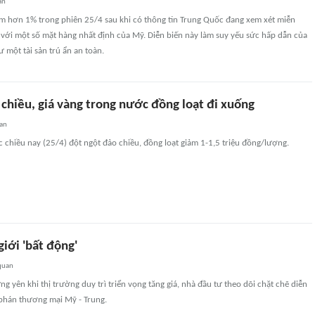
an
ảm hơn 1% trong phiên 25/4 sau khi có thông tin Trung Quốc đang xem xét miễn
 với một số mặt hàng nhất định của Mỹ. Diễn biến này làm suy yếu sức hấp dẫn của
ư một tài sản trú ẩn an toàn.
chiều, giá vàng trong nước đồng loạt đi xuống
an
 chiều nay (25/4) đột ngột đảo chiều, đồng loạt giảm 1-1,5 triệu đồng/lượng.
giới 'bất động'
quan
ng yên khi thị trường duy trì triển vọng tăng giá, nhà đầu tư theo dõi chặt chẽ diễn
phán thương mại Mỹ - Trung.