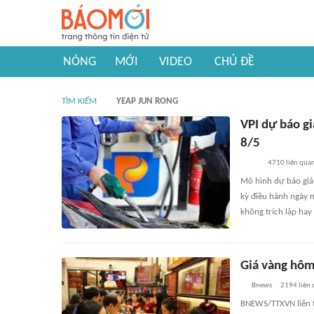
NÓNG
MỚI
VIDEO
CHỦ ĐỀ
TÌM KIẾM
YEAP JUN RONG
VPI dự báo gi
8/5
4710
liên qua
Mô hình dự báo giá 
kỳ điều hành ngày m
không trích lập hay
Giá vàng hôm
Bnews
2194
liên
BNEWS/TTXVN liên t