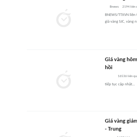
Bnews
2194
liên
BNEWS/TTXVN liên t
giá vàng SJC, vàng 
Giá vàng hôm
hồi
16536
liên q
tiếp tục cập nhật...
Giá vàng giả
- Trung