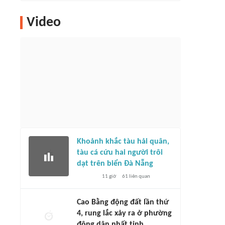
Video
Khoảnh khắc tàu hải quân,
tàu cá cứu hai người trôi
dạt trên biển Đà Nẵng
11 giờ
61
liên quan
Cao Bằng động đất lần thứ
4, rung lắc xảy ra ở phường
đông dân nhất tỉnh