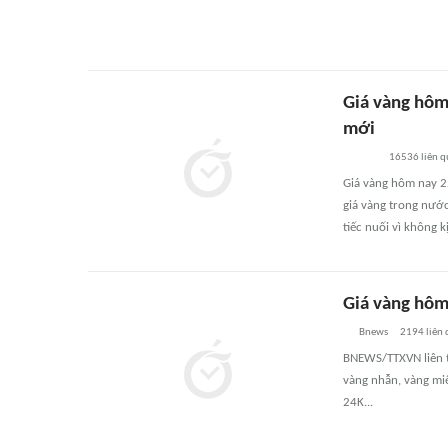
Giá vàng hôm
mới
16536
liên 
Giá vàng hôm nay 2
giá vàng trong nước
tiếc nuối vì không 
Giá vàng hôm
Bnews
2194
liên
BNEWS/TTXVN liên t
vàng nhẫn, vàng miế
24K...