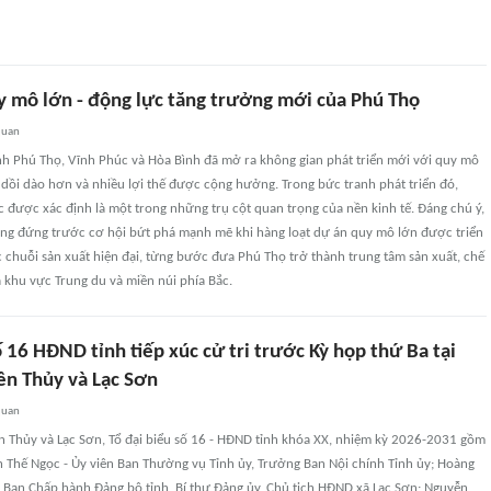
y mô lớn - động lực tăng trưởng mới của Phú Thọ
quan
ỉnh Phú Thọ, Vĩnh Phúc và Hòa Bình đã mở ra không gian phát triển mới với quy mô
dồi dào hơn và nhiều lợi thế được cộng hưởng. Trong bức tranh phát triển đó,
c được xác định là một trong những trụ cột quan trọng của nền kinh tế. Đáng chú ý,
ng đứng trước cơ hội bứt phá mạnh mẽ khi hàng loạt dự án quy mô lớn được triển
c chuỗi sản xuất hiện đại, từng bước đưa Phú Thọ trở thành trung tâm sản xuất, chế
 khu vực Trung du và miền núi phía Bắc.
ố 16 HĐND tỉnh tiếp xúc cử tri trước Kỳ họp thứ Ba tại
ên Thủy và Lạc Sơn
quan
ên Thủy và Lạc Sơn, Tổ đại biểu số 16 - HĐND tỉnh khóa XX, nhiệm kỳ 2026-2031 gồm
h Thế Ngọc - Ủy viên Ban Thường vụ Tỉnh ủy, Trưởng Ban Nội chính Tỉnh ủy; Hoàng
n Ban Chấp hành Đảng bộ tỉnh, Bí thư Đảng ủy, Chủ tịch HĐND xã Lạc Sơn; Nguyễn