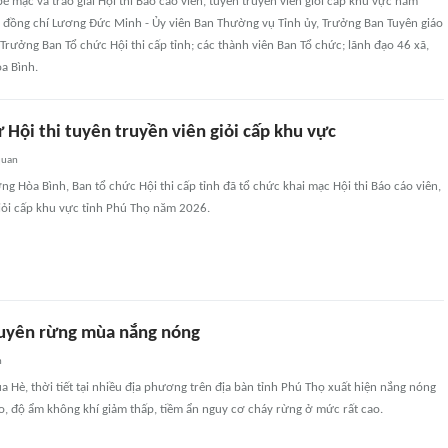
 mạc và trao giải Hội thi Báo cáo viên, tuyên truyền viên giỏi cấp khu vực năm
ó đồng chí Lương Đức Minh - Ủy viên Ban Thường vụ Tỉnh ủy, Trưởng Ban Tuyên giáo
 Trưởng Ban Tổ chức Hội thi cấp tỉnh; các thành viên Ban Tổ chức; lãnh đạo 46 xã,
a Bình.
ự Hội thi tuyên truyền viên giỏi cấp khu vực
quan
ng Hòa Bình, Ban tổ chức Hội thi cấp tỉnh đã tổ chức khai mạc Hội thi Báo cáo viên,
iỏi cấp khu vực tỉnh Phú Thọ năm 2026.
guyên rừng mùa nắng nóng
n
Hè, thời tiết tại nhiều địa phương trên địa bàn tỉnh Phú Thọ xuất hiện nắng nóng
ao, độ ẩm không khí giảm thấp, tiềm ẩn nguy cơ cháy rừng ở mức rất cao.