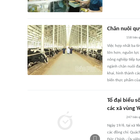
Chăn nuôi qu
158
liên 
Việc hợp nhất ba t
lớn hơn, nguồn lực 
nông nghiệp tiếp tụ
ngành chăn nuôi đa
khai, hình thành cá
biến thực phẩm của
Tổ đại biểu s
các xã vùng Y
247
liên 
Ngày 19/6, tại xã Y
các đồng chí: Quác
Đức Chính - Ủy viê