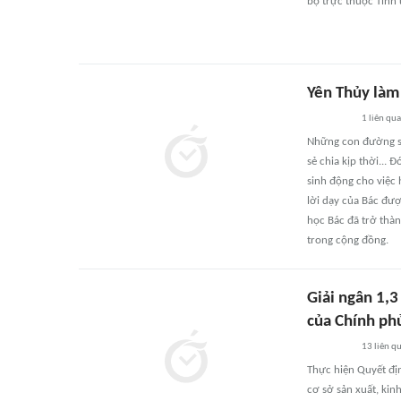
bộ trực thuộc Tỉnh 
Yên Thủy làm
1
liên qu
Những con đường s
sẻ chia kịp thời...
sinh động cho việc 
lời dạy của Bác đượ
học Bác đã trở thàn
trong cộng đồng.
Giải ngân 1,
của Chính ph
13
liên q
Thực hiện Quyết đị
cơ sở sản xuất, kin