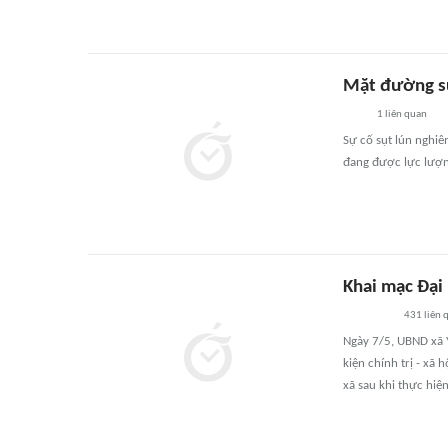
Mặt đường s
1
liên quan
Sự cố sụt lún nghiê
đang được lực lượn
Khai mạc Đại 
431
liên 
Ngày 7/5, UBND xã Y
kiện chính trị - xã
xã sau khi thực hi