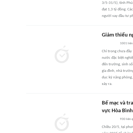
3/5-31/5), tỉnh Ph
đạt 1,3 tỷ đồng. Cá
người vay đầu tư ph
Giảm thiểu n
1001
liên
Chỉ trong chưa đầy m
nước đặc biệt nghiê
đến trường, sinh số
gia đình, nhà trườn
dục kỹ năng phòng,
xảy ra.
Bế mạc và tra
vực Hòa Bình
930
liên 
Chiều 20/5, tại phư