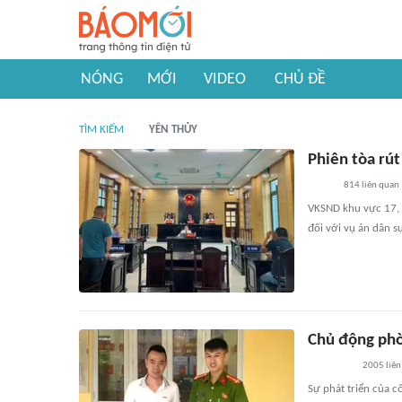
NÓNG
MỚI
VIDEO
CHỦ ĐỀ
TÌM KIẾM
YÊN THỦY
Phiên tòa rú
814
liên quan
VKSND khu vực 17, 
đối với vụ án dân 
Chủ động phò
2005
liên
Sự phát triển của 