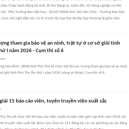
n Ban Chấp hành Đảng bộ tỉnh, Bí thư Đảng ủy, Giám đốc Sở Nông nghiệp và Môi
 Hà - Phó Trưởng Ban Văn hóa - Xã hội HĐND tỉnh; Bùi Văn Chúc - Trưởng Ban Dân
 chức hội nghị tiếp xúc cử tri trước Kỳ họp thứ Ba (Kỳ họp thường lệ giữa năm
ượng tham gia bảo vệ an ninh, trật tự ở cơ sở giỏi tỉnh
hứ I năm 2026 - Cụm thi số 6
quan
ng Hòa Bình, UBND tỉnh Phú Thọ tổ chức hội thi Lực lượng tham gia bảo vệ an ninh,
 sở giỏi tỉnh Phú Thọ lần thứ I năm 2026 (vòng sơ khảo), Cụm thi số 6.
giải 15 báo cáo viên, tuyên truyền viên xuất sắc
n
Phú Thọ tổ chức Hội thi báo cáo viên, tuyên truyền viên giỏi cấp tỉnh năm 2026 với
yên truyền viên xuất sắc được lựa chọn từ 151 đảng bộ các xã, phường và các đảng