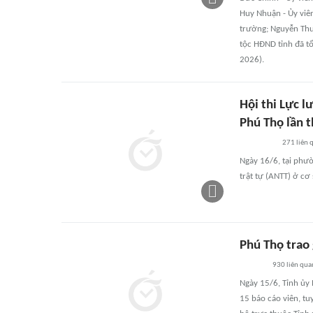
Huy Nhuận - Ủy viê
trường; Nguyễn Thu
tộc HĐND tỉnh đã tổ
2026).
Hội thi Lực l
Phú Thọ lần t
271
liên 
Ngày 16/6, tại phườ
trật tự (ANTT) ở cơ
Phú Thọ trao 
930
liên qua
Ngày 15/6, Tỉnh ủy 
15 báo cáo viên, tu