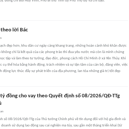
ủy. Đồng chí Bùi Huy Vĩnh, Phó Bí thư Tỉnh ủy Phú Thọ dự và chỉ đạo.
 theo lời Bác
an
ạch đẹp hơn, khu dân cư ngày càng khang trang, những hoàn cảnh khó khăn được
 Đó không chỉ là kết quả của các phong trào thi đua yêu nước mà còn là minh chứng
học tập và làm theo tư tưởng, đạo đức, phong cách Hồ Chí Minh ở xã Yên Thủy. Khi
c cụ thể hóa bằng hành động, trách nhiệm và sự tận tâm của cán bộ, đảng viên, việc
h động lực thúc đẩy sự phát triển của địa phương, lan tỏa những giá trị tốt đẹp
3 tỷ đồng cho vay theo Quyết định số 08/2026/QĐ-TTg
ủ
uan
nh số 08/2026/QĐ-TTg của Thủ tướng Chính phủ về tín dụng đối với hộ gia đình và
h doanh sử dụng lao động sau cai nghiện ma túy, sau gần một tháng triển khai (từ