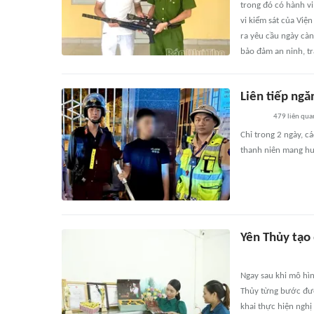
trong đó có hành vi
vi kiểm sát của Việ
ra yêu cầu ngày càn
bảo đảm an ninh, trậ
Liên tiếp ngă
479
liên qua
Chỉ trong 2 ngày, c
thanh niên mang hun
Yên Thủy tạo 
Ngay sau khi mô hìn
Thủy từng bước đượ
khai thực hiện ngh