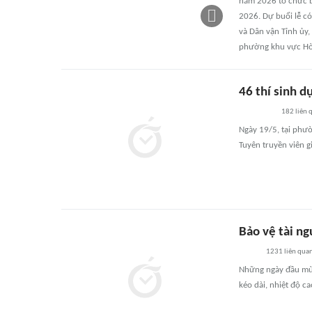
năm 2026 tổ chức bế
2026. Dự buổi lễ c
và Dân vận Tỉnh ủy,
phường khu vực Hò
46 thí sinh d
182
liên 
Ngày 19/5, tại phườ
Tuyên truyền viên g
Bảo vệ tài n
1231
liên qua
Những ngày đầu mùa 
kéo dài, nhiệt độ c