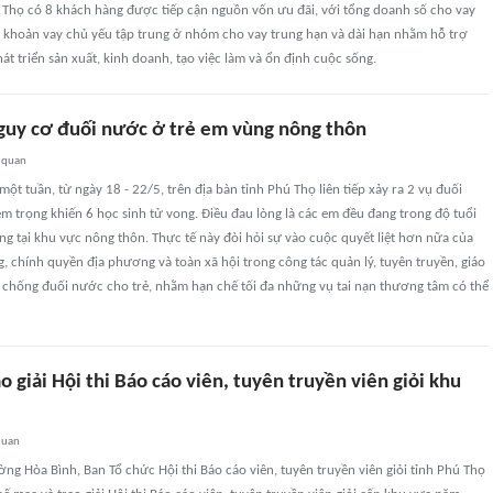
ú Thọ có 8 khách hàng được tiếp cận nguồn vốn ưu đãi, với tổng doanh số cho vay
c khoản vay chủ yếu tập trung ở nhóm cho vay trung hạn và dài hạn nhằm hỗ trợ
át triển sản xuất, kinh doanh, tạo việc làm và ổn định cuộc sống.
guy cơ đuối nước ở trẻ em vùng nông thôn
 quan
ột tuần, từ ngày 18 - 22/5, trên địa bàn tỉnh Phú Thọ liên tiếp xảy ra 2 vụ đuối
m trọng khiến 6 học sinh tử vong. Điều đau lòng là các em đều đang trong độ tuổi
ng tại khu vực nông thôn. Thực tế này đòi hỏi sự vào cuộc quyết liệt hơn nữa của
g, chính quyền địa phương và toàn xã hội trong công tác quản lý, tuyên truyền, giáo
 chống đuối nước cho trẻ, nhằm hạn chế tối đa những vụ tai nạn thương tâm có thể
o giải Hội thi Báo cáo viên, tuyên truyền viên giỏi khu
quan
ờng Hòa Bình, Ban Tổ chức Hội thi Báo cáo viên, tuyên truyền viên giỏi tỉnh Phú Thọ