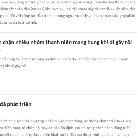
 mua bán, tàng trữ trái phép vũ khí qua không gian mạng. Trên địa bàn thuộc phạm
n kiểm sát nhân dân (VKSND) khu vực 17, loại tội phạm này đã bắt đầu xuất hiện, đặt
g cao đối với công tác đấu tranh, phòng ngừa và xử lý vi phạm pháp luật, góp phần
t tự và an toàn xã hội.
n chặn nhiều nhóm thanh niên mang hung khí đi gây rối
n
ác tổ công tác 191 của Công an tỉnh Phú Thọ đã liên tiếp ngăn chặn nhiều nhóm
g khí đi gây rối.
đà phát triển
h chính quyền địa phương 2 cấp đi vào hoạt động, hệ thống chính trị của xã Yên
c kiện toàn, tổ chức bộ máy cơ bản ổn định, các chương trình hành động triển
ị quyết nhanh chóng được triển khai, bước đầu tạo được những dấu ấn tích cực.