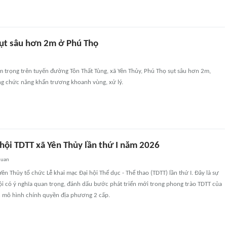
ụt sâu hơn 2m ở Phú Thọ
m trọng trên tuyến đường Tôn Thất Tùng, xã Yên Thủy, Phú Thọ sụt sâu hơn 2m,
g chức năng khẩn trương khoanh vùng, xử lý.
hội TDTT xã Yên Thủy lần thứ I năm 2026
quan
ên Thủy tổ chức Lễ khai mạc Đại hội Thể dục - Thể thao (TDTT) lần thứ I. Đây là sự
 hội có ý nghĩa quan trọng, đánh dấu bước phát triển mới trong phong trào TDTT của
ện mô hình chính quyền địa phương 2 cấp.