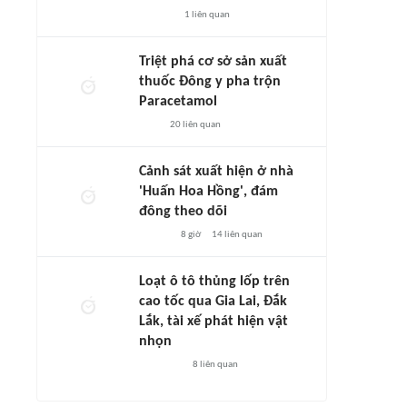
1
liên quan
Triệt phá cơ sở sản xuất
thuốc Đông y pha trộn
Paracetamol
20
liên quan
Cảnh sát xuất hiện ở nhà
'Huấn Hoa Hồng', đám
đông theo dõi
8 giờ
14
liên quan
Loạt ô tô thủng lốp trên
cao tốc qua Gia Lai, Đắk
Lắk, tài xế phát hiện vật
nhọn
8
liên quan