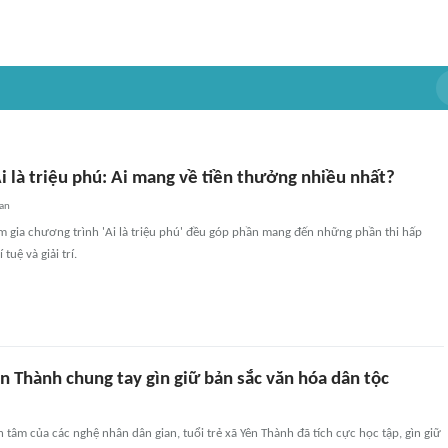
Ai là triệu phú: Ai mang về tiền thưởng nhiều nhất?
an
am gia chương trình 'Ai là triệu phú' đều góp phần mang đến những phần thi hấp
 tuệ và giải trí.
ên Thành chung tay gìn giữ bản sắc văn hóa dân tộc
n tâm của các nghệ nhân dân gian, tuổi trẻ xã Yên Thành đã tích cực học tập, gìn giữ