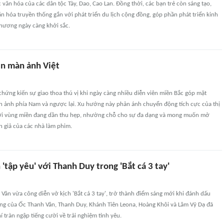
 văn hóa của các dân tộc Tày, Dao, Cao Lan. Đồng thời, các bạn trẻ còn sáng tạo,
ăn hóa truyền thống gắn với phát triển du lịch cộng đồng, góp phần phát triển kinh
 hương ngày càng khởi sắc.
ên màn ảnh Việt
chứng kiến sự giao thoa thú vị khi ngày càng nhiều diễn viên miền Bắc góp mặt
ện ảnh phía Nam và ngược lại. Xu hướng này phản ánh chuyển động tích cực của thị
iới vùng miền đang dần thu hẹp, nhường chỗ cho sự đa dạng và mong muốn mở
n giả của các nhà làm phim.
'tập yêu' với Thanh Duy trong 'Bắt cá 3 tay'
Vân vừa công diễn vở kịch 'Bắt cá 3 tay', trở thành điểm sáng mới khi đánh dấu
ợng của Ốc Thanh Vân, Thanh Duy, Khánh Tiên Leona, Hoàng Khôi và Lâm Vỹ Dạ đã
í tràn ngập tiếng cười về trải nghiệm tình yêu.