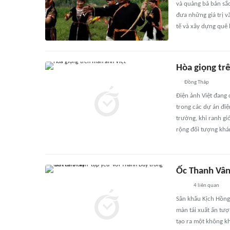
và quảng bá bản sắc
đưa những giá trị v
tế và xây dựng quê
Hòa giọng tr
Đồng Tháp
Điện ảnh Việt đang 
trong các dự án đi
trường, khi ranh g
rộng đối tượng khá
Ốc Thanh Vân 
4
liên quan
Sân khấu Kịch Hồng 
màn tái xuất ấn tư
tạo ra một không kh