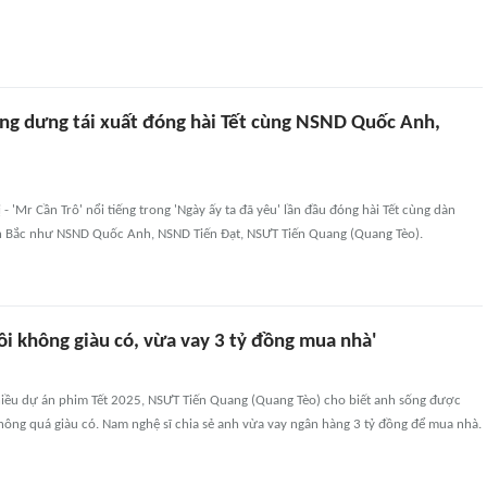
ng dưng tái xuất đóng hài Tết cùng NSND Quốc Anh,
- 'Mr Cần Trô' nổi tiếng trong 'Ngày ấy ta đã yêu' lần đầu đóng hài Tết cùng dàn
ền Bắc như NSND Quốc Anh, NSND Tiến Đạt, NSƯT Tiến Quang (Quang Tèo).
ôi không giàu có, vừa vay 3 tỷ đồng mua nhà'
nhiều dự án phim Tết 2025, NSƯT Tiến Quang (Quang Tèo) cho biết anh sống được
ông quá giàu có. Nam nghệ sĩ chia sẻ anh vừa vay ngân hàng 3 tỷ đồng để mua nhà.