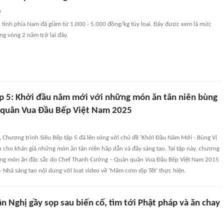
n
c tỉnh phía Nam đã giảm từ 1.000 - 5.000 đồng/kg tùy loại. Đây được xem là mức
g vòng 2 năm trở lại đây.
ập 5: Khởi đầu năm mới với những món ăn tân niên bùng
 quân Vua Đầu Bếp Việt Nam 2025
ỵ, Chương trình Siêu Bếp tập 5 đã lên sóng với chủ đề 'Khởi Đầu Năm Mới - Bùng Vị
 cho khán giả những món ăn tân niên hấp dẫn và đầy sáng tạo. Tại tập này, chương
hững món ăn đặc sắc do Chef Thanh Cường – Quán quân Vua Đầu Bếp Việt Nam 2015
– Nhà sáng tạo nội dung với loạt video về 'Mâm cơm dịp Tết' thực hiện.
n Nghị gầy sọp sau biến cố, tìm tới Phật pháp và ăn chay