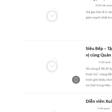
3325
liên qua
Giá gạo bán lẻ ở cá
giảm mạnh nhất tron
Siêu Bếp – T
vị cùng Quán
1
liên quan
Tối mùng 8 Tết Ất T
Xuân Vui', mang đến
trình giới thiệu n
và Chef Trung Hiếu 
Diễn viên Xuâ
1
liên quan