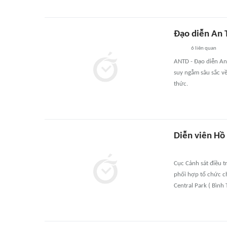
Đạo diễn An T
6
liên quan
ANTD - Đạo diễn An 
suy ngẫm sâu sắc về
thức.
Diễn viên Hồ
Cục Cảnh sát điều t
phối hợp tổ chức ch
Central Park ( Bình