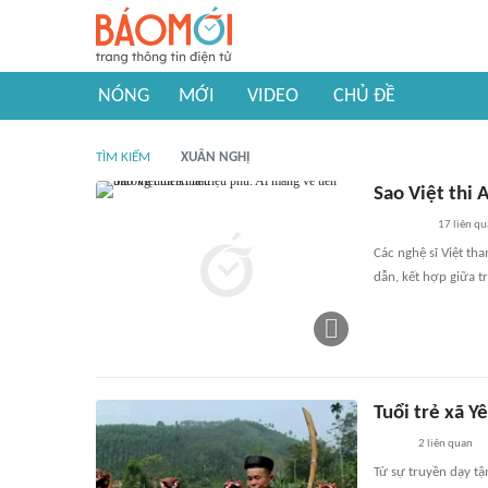
NÓNG
MỚI
VIDEO
CHỦ ĐỀ
TÌM KIẾM
XUÂN NGHỊ
Sao Việt thi 
17
liên qu
Các nghệ sĩ Việt th
dẫn, kết hợp giữa trí
Tuổi trẻ xã Y
2
liên quan
Từ sự truyền dạy tậ