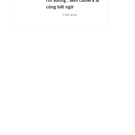
rơi xuống', xem camera ai
cũng bất ngờ
1
liên quan