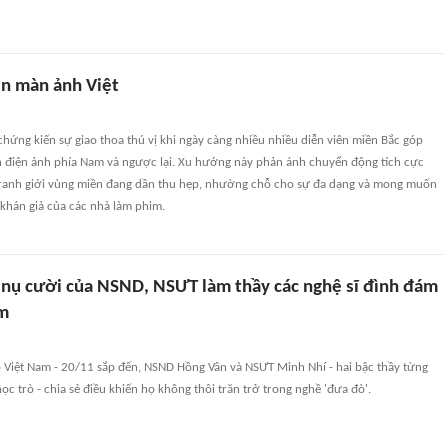
ên màn ảnh Việt
chứng kiến sự giao thoa thú vị khi ngày càng nhiều nhiều diễn viên miền Bắc góp
n điện ảnh phía Nam và ngược lại. Xu hướng này phản ánh chuyển động tích cực
i ranh giới vùng miền đang dần thu hẹp, nhường chỗ cho sự đa dạng và mong muốn
khán giả của các nhà làm phim.
nụ cười của NSND, NSƯT làm thầy các nghệ sĩ đình đám
am
 Việt Nam - 20/11 sắp đến, NSND Hồng Vân và NSƯT Minh Nhí - hai bậc thầy từng
ọc trò - chia sẻ điều khiến họ không thôi trăn trở trong nghề 'đưa đò'.