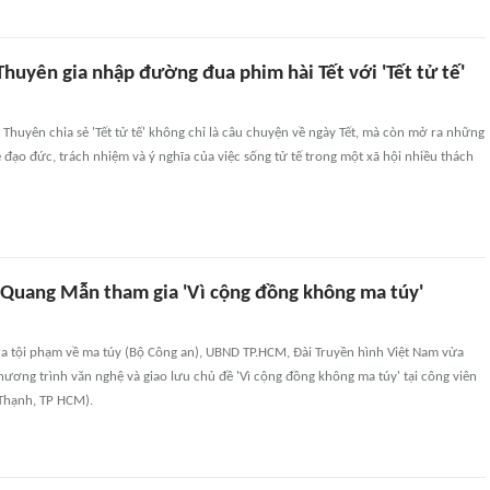
huyên gia nhập đường đua phim hài Tết với 'Tết tử tế'
Thuyên chia sẻ 'Tết tử tế' không chỉ là câu chuyện về ngày Tết, mà còn mở ra những
 đạo đức, trách nhiệm và ý nghĩa của việc sống tử tế trong một xã hội nhiều thách
 Quang Mẫn tham gia 'Vì cộng đồng không ma túy'
ra tội phạm về ma túy (Bộ Công an), UBND TP.HCM, Đài Truyền hình Việt Nam vừa
ương trình văn nghệ và giao lưu chủ đề 'Vì cộng đồng không ma túy' tại công viên
 Thạnh, TP HCM).