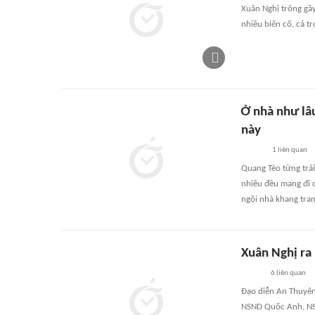
Xuân Nghị trông gầy
nhiều biến cố, cả t
Ở nhà như lâu
này
1
liên quan
Quang Tèo từng trả
nhiêu đều mang đi 
ngôi nhà khang tran
Xuân Nghị ra
6
liên quan
Đạo diễn An Thuyên 
NSND Quốc Anh, NSN