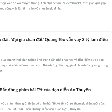
 sọp và e dè với truyền thông. Anh chia sẻ với PV VietNamNet, thời gian qua gặp
rong công việc lẫn tình cảm và chuyện gia đình.
 đài, 'đại gia chân đất' Quang Tèo vẫn vay 3 tỷ làm điều
i qua quãng thời gian nghèo khó trong căn nhà chật hẹp và tiền kiếm được bao
chạy chữa để có được mụn con. Thế nhưng đến nay, gia đình anh đang sang trong
g.
 Bắc đóng phim hài Tết của đạo diễn An Thuyên
vừa chính thức giới thiệu bộ phim hài 'Tết tử tế' với sự tham gia diễn xuất của:
D Tiến Đạt, NSƯT Tiến Quang, diễn viên Xuân Nghị, Thúy Hà…