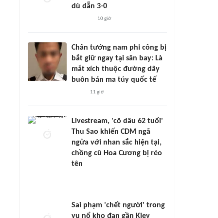
dù dẫn 3-0
10 giờ
Chân tướng nam phi công bị
bắt giữ ngay tại sân bay: Là
mắt xích thuộc đường dây
buôn bán ma túy quốc tế
11 giờ
Livestream, 'cô dâu 62 tuổi'
Thu Sao khiến CDM ngã
ngửa với nhan sắc hiện tại,
chồng cũ Hoa Cương bị réo
tên
Sai phạm 'chết người' trong
vụ nổ kho đạn gần Kiev