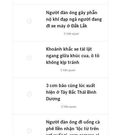
Người đàn ông gây phẫn
nộ khi đạp ngã người đang
đi xe máy ở Đắk Lắk
5
liên quan
Khoảnh khắc xe tải lật
ngang giữa khúc cua, ô tô
không kịp tránh
1
liên quan
3 cơn bão cùng lúc xuất
hiện ở Tây Bắc Thái Bình
Dương
2
liên quan
Người đàn ông đi uống cà
phê liền nhận 'lộc từ trên