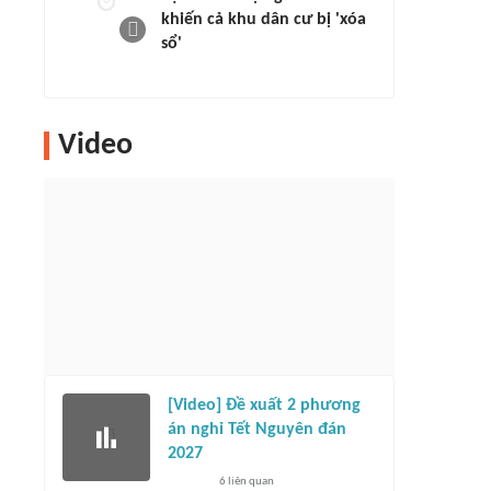
khiến cả khu dân cư bị 'xóa
sổ'
Video
[Video] Đề xuất 2 phương
án nghỉ Tết Nguyên đán
2027
6
liên quan