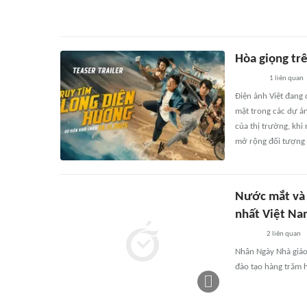
Hòa giọng tr
1
liên quan
Điện ảnh Việt đang 
mặt trong các dự á
của thị trường, kh
mở rộng đối tượng 
Nước mắt và 
nhất Việt N
2
liên quan
Nhân Ngày Nhà giáo
đào tạo hàng trăm h