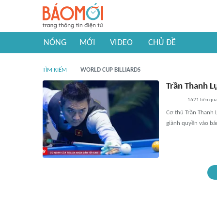
NÓNG
MỚI
VIDEO
CHỦ ĐỀ
TÌM KIẾM
WORLD CUP BILLIARDS
Trần Thanh Lự
1621
liên qu
Cơ thủ Trần Thanh L
giành quyền vào bán