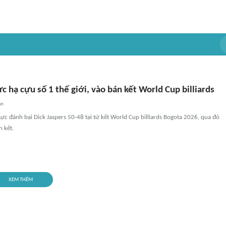
c hạ cựu số 1 thế giới, vào bán kết World Cup billiards
an
ực đánh bại Dick Jaspers 50-48 tại tứ kết World Cup billiards Bogota 2026, qua đó
 kết.
XEM THÊM