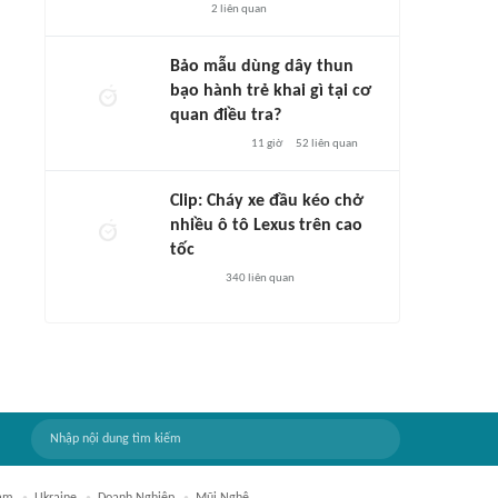
2
liên quan
Bảo mẫu dùng dây thun
bạo hành trẻ khai gì tại cơ
quan điều tra?
11 giờ
52
liên quan
Clip: Cháy xe đầu kéo chở
nhiều ô tô Lexus trên cao
tốc
340
liên quan