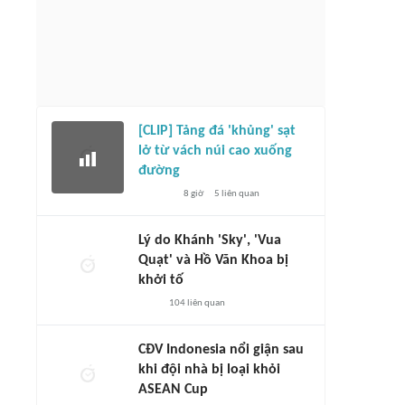
[CLIP] Tảng đá 'khủng' sạt
lở từ vách núi cao xuống
đường
8 giờ
5
liên quan
Lý do Khánh 'Sky', 'Vua
Quạt' và Hồ Văn Khoa bị
khởi tố
104
liên quan
CĐV Indonesia nổi giận sau
khi đội nhà bị loại khỏi
ASEAN Cup