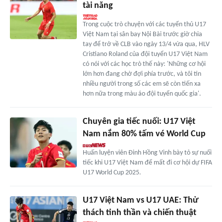
tài năng
Trong cuộc trò chuyện với các tuyển thủ U17
Việt Nam tại sân bay Nội Bài trước giờ chia
tay để trở về CLB vào ngày 13/4 vừa qua, HLV
Cristiano Roland của đội tuyển U17 Việt Nam
có nói với các học trò thế này: 'Những cơ hội
lớn hơn đang chờ đợi phía trước, và tôi tin
nhiều người trong số các em sẽ còn tiến xa
hơn nữa trong màu áo đội tuyển quốc gia'.
Chuyên gia tiếc nuối: U17 Việt
Nam nắm 80% tấm vé World Cup
Huấn luyện viên Đinh Hồng Vinh bày tỏ sự nuối
tiếc khi U17 Việt Nam để mất đi cơ hội dự FIFA
U17 World Cup 2025.
U17 Việt Nam vs U17 UAE: Thử
thách tinh thần và chiến thuật