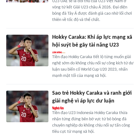
U23 UAE sẽ là đối thủ của U23 Việt Nam ở
vòng tứ kết Giải U23 châu Á 2026. Đại diện
bóng đá Tây Á được đánh giá cao nhờ lối chơi
thiên về tốc độ và thể chất.
Hokky Caraka: Khi áp lực mạng xã
hội suýt bẻ gãy tài năng U23
Tiền đạo Hokky Caraka tiết lộ từng muốn giải
nghệ sớm do không chịu nổi sự công kích từ dư
luận sau biến cố World Cup U20 2023, nhấn
mạnh mặt tối của mạng xã hội.
Sao trẻ Hokky Caraka và ranh giới
giải nghệ vì áp lực dư luận
Tiền đạo U23 Indonesia Hokky Caraka thừa
nhận từng đứng bên bờ vực từ bỏ bóng đá
chuyên nghiệp do không chịu nổi sự tấn công
tiêu cực từ mạng xã hội.