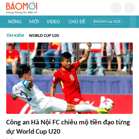
NÓNG
MỚI
VIDEO
CHỦ ĐỀ
#ASEAN Cup 2026
#Trí tuệ nhân tạo
#Mỹ - Iran
#Khám phá Việt Nam
TÌM KIẾM
WORLD CUP U20
#Khám phá thế giới
Công an Hà Nội FC chiêu mộ tiền đạo từng
dự World Cup U20