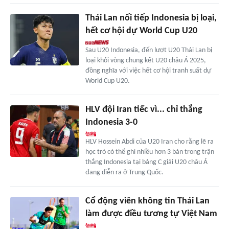
Thái Lan nối tiếp Indonesia bị loại,
hết cơ hội dự World Cup U20
Sau U20 Indonesia, đến lượt U20 Thái Lan bị
loại khỏi vòng chung kết U20 châu Á 2025,
đồng nghĩa với việc hết cơ hội tranh suất dự
World Cup U20.
HLV đội Iran tiếc vì... chỉ thắng
Indonesia 3-0
HLV Hossein Abdi của U20 Iran cho rằng lẽ ra
học trò có thể ghi nhiều hơn 3 bàn trong trận
thắng Indonesia tại bảng C giải U20 châu Á
đang diễn ra ở Trung Quốc.
Cổ động viên không tin Thái Lan
làm được điều tương tự Việt Nam