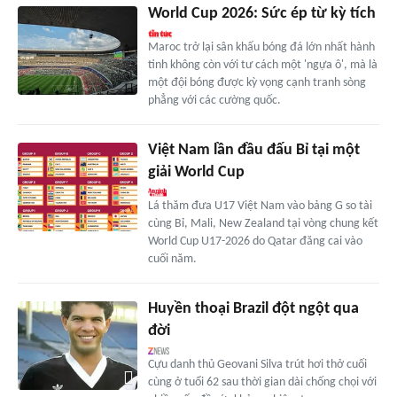
World Cup 2026: Sức ép từ kỳ tích
Maroc trở lại sân khấu bóng đá lớn nhất hành
tinh không còn với tư cách một 'ngựa ô', mà là
một đội bóng được kỳ vọng cạnh tranh sòng
phẳng với các cường quốc.
Việt Nam lần đầu đấu Bỉ tại một
giải World Cup
Lá thăm đưa U17 Việt Nam vào bảng G so tài
cùng Bỉ, Mali, New Zealand tại vòng chung kết
World Cup U17-2026 do Qatar đăng cai vào
cuối năm.
Huyền thoại Brazil đột ngột qua
đời
Cựu danh thủ Geovani Silva trút hơi thở cuối
cùng ở tuổi 62 sau thời gian dài chống chọi với