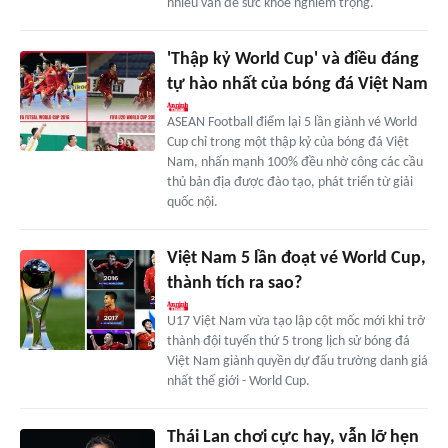
nhiều vấn đề sức khỏe nghiêm trọng.
'Thập kỷ World Cup' và điều đáng
tự hào nhất của bóng đá Việt Nam
ASEAN Football điểm lại 5 lần giành vé World
Cup chỉ trong một thập kỷ của bóng đá Việt
Nam, nhấn mạnh 100% đều nhờ công các cầu
thủ bản địa được đào tạo, phát triển từ giải
quốc nội.
Việt Nam 5 lần đoạt vé World Cup,
thành tích ra sao?
U17 Việt Nam vừa tạo lập cột mốc mới khi trở
thành đội tuyển thứ 5 trong lịch sử bóng đá
Việt Nam giành quyền dự đấu trường danh giá
nhất thế giới - World Cup.
Thái Lan chơi cực hay, vẫn lỡ hẹn