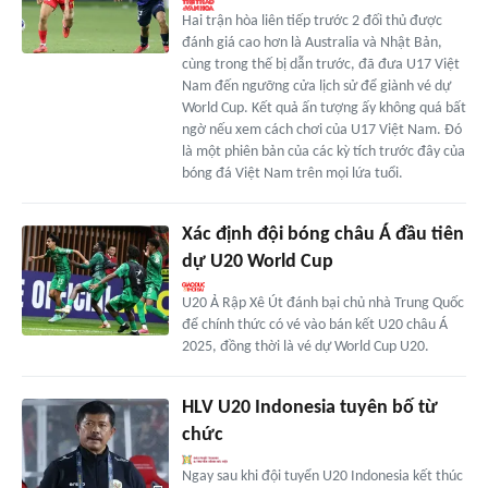
Hai trận hòa liên tiếp trước 2 đối thủ được
đánh giá cao hơn là Australia và Nhật Bản,
cùng trong thế bị dẫn trước, đã đưa U17 Việt
Nam đến ngưỡng cửa lịch sử để giành vé dự
World Cup. Kết quả ấn tượng ấy không quá bất
ngờ nếu xem cách chơi của U17 Việt Nam. Đó
là một phiên bản của các kỳ tích trước đây của
bóng đá Việt Nam trên mọi lứa tuổi.
Xác định đội bóng châu Á đầu tiên
dự U20 World Cup
U20 Ả Rập Xê Út đánh bại chủ nhà Trung Quốc
để chính thức có vé vào bán kết U20 châu Á
2025, đồng thời là vé dự World Cup U20.
HLV U20 Indonesia tuyên bố từ
chức
Ngay sau khi đội tuyển U20 Indonesia kết thúc