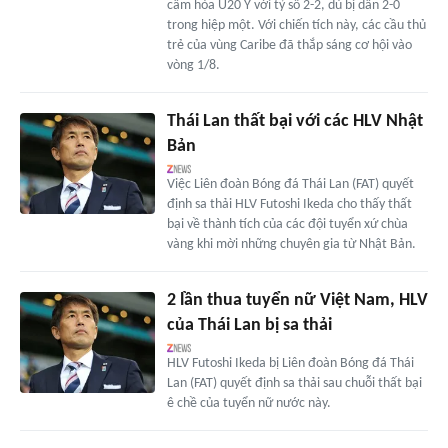
cầm hòa U20 Ý với tỷ số 2-2, dù bị dẫn 2-0
trong hiệp một. Với chiến tích này, các cầu thủ
trẻ của vùng Caribe đã thắp sáng cơ hội vào
vòng 1/8.
Thái Lan thất bại với các HLV Nhật
Bản
Việc Liên đoàn Bóng đá Thái Lan (FAT) quyết
định sa thải HLV Futoshi Ikeda cho thấy thất
bại về thành tích của các đội tuyển xứ chùa
vàng khi mời những chuyên gia từ Nhật Bản.
2 lần thua tuyển nữ Việt Nam, HLV
của Thái Lan bị sa thải
HLV Futoshi Ikeda bị Liên đoàn Bóng đá Thái
Lan (FAT) quyết định sa thải sau chuỗi thất bại
ê chề của tuyển nữ nước này.