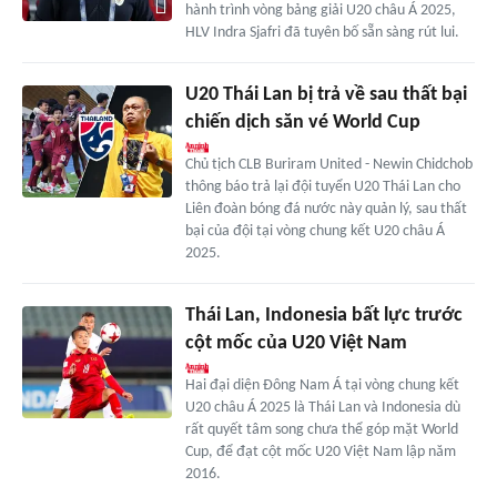
hành trình vòng bảng giải U20 châu Á 2025,
HLV Indra Sjafri đã tuyên bố sẵn sàng rút lui.
U20 Thái Lan bị trả về sau thất bại
chiến dịch săn vé World Cup
Chủ tịch CLB Buriram United - Newin Chidchob
thông báo trả lại đội tuyển U20 Thái Lan cho
Liên đoàn bóng đá nước này quản lý, sau thất
bại của đội tại vòng chung kết U20 châu Á
2025.
Thái Lan, Indonesia bất lực trước
cột mốc của U20 Việt Nam
Hai đại diện Đông Nam Á tại vòng chung kết
U20 châu Á 2025 là Thái Lan và Indonesia dù
rất quyết tâm song chưa thể góp mặt World
Cup, để đạt cột mốc U20 Việt Nam lập năm
2016.