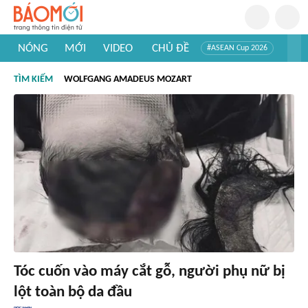
NÓNG
MỚI
VIDEO
CHỦ ĐỀ
#ASEAN Cup 2026
#Trí tuệ nhân tạo
#Mỹ - Iran
#Khám phá Việt Nam
TÌM KIẾM
WOLFGANG AMADEUS MOZART
#Khám phá thế giới
Tóc cuốn vào máy cắt gỗ, người phụ nữ bị
lột toàn bộ da đầu