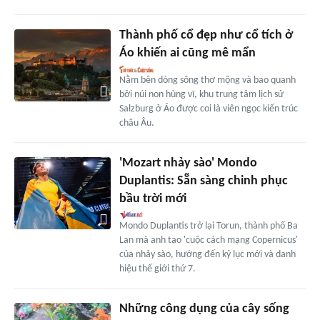
Thành phố cổ đẹp như cổ tích ở
Áo khiến ai cũng mê mẩn
Nằm bên dòng sông thơ mộng và bao quanh
bởi núi non hùng vĩ, khu trung tâm lịch sử
Salzburg ở Áo được coi là viên ngọc kiến trúc
châu Âu.
'Mozart nhảy sào' Mondo
Duplantis: Sẵn sàng chinh phục
bầu trời mới
Mondo Duplantis trở lại Torun, thành phố Ba
Lan mà anh tạo 'cuộc cách mạng Copernicus'
của nhảy sào, hướng đến kỷ lục mới và danh
hiệu thế giới thứ 7.
Những công dụng của cây sống