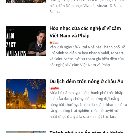
hưởng, Nhạc, Vũ kịch TPHCM (HBSO) tổ chức
biểu diễn Đêm nhạc Vivaldi, Mozart & Saint-
Saëns.
Hòa nhạc của các nghệ sĩ vĩ cầm
Việt Nam và Pháp
Vào 20h ngày 18/7, tại Nhà hát Thành phố Hồ
Chí Minh sẽ diễn ra hòa nhạc Vivaldi, Mozart
và Saint-Saëns, với sự tham gia biểu diễn của
các nghệ sĩ vĩ cầm Việt Nam và Pháp.
Du lịch đêm trốn nóng ở châu Âu
Mùa hè năm nay, nhiều thành phố trên khắp
châu Âu đang chứng kiến những đợt nắng
nóng bất thường. Nhiều du khách khám phá ra
rằng, những trải nghiệm mùa hè tuyệt vời
nhất ở lục địa già là sau khi mặt trời lặn.