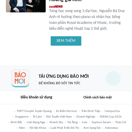
Từng học song song 3 đại học, Nguyễn Bá Duy
Anh rẽ hướng theo piano và nhận học bổng
toàn phần Royal Academy of Music, trường
biểu diễn nghệ thuật top 2 thế giới.
XEM THÊM
TẢI ỨNG DỤNG BÁO MỚI
ĐỂ KHÔNG BỎ SÓT TIN TỨC
Điều khoản sử dụng
Chính sách bảo mật
THPT Chuyên Tuyên Quang
Eo Biển Hormuz
Trần Đình Tiệp
Campuchia
Singapore
Tô Lâm
Đội Tuyển Việt Nam
Doanh Nghiệp
ASEAN Cup 2026
Đình Bắc
Liên Bang Nga
Khánh Sky
Hạ Tầng
Iran
Sophon Zaram
Tháo Gỡ
Năm
Hồ Văn Khoa
Luật Phát Triển Đô Thị
Kim Sang-Sik
Indonesia