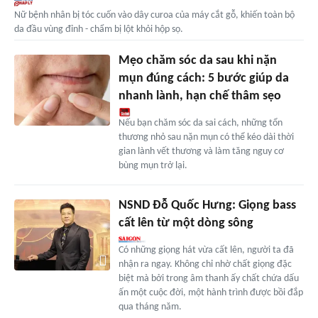
Nữ bệnh nhân bị tóc cuốn vào dây curoa của máy cắt gỗ, khiến toàn bộ
da đầu vùng đỉnh - chẩm bị lột khỏi hộp sọ.
Mẹo chăm sóc da sau khi nặn
mụn đúng cách: 5 bước giúp da
nhanh lành, hạn chế thâm sẹo
Nếu bạn chăm sóc da sai cách, những tổn
thương nhỏ sau nặn mụn có thể kéo dài thời
gian lành vết thương và làm tăng nguy cơ
bùng mụn trở lại.
NSND Đỗ Quốc Hưng: Giọng bass
cất lên từ một dòng sông
Có những giọng hát vừa cất lên, người ta đã
nhận ra ngay. Không chỉ nhờ chất giọng đặc
biệt mà bởi trong âm thanh ấy chất chứa dấu
ấn một cuộc đời, một hành trình được bồi đắp
qua tháng năm.