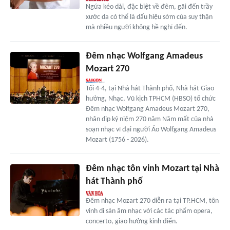
Ngứa kéo dài, đặc biệt về đêm, gãi đến trầy
xước da có thể là dấu hiệu sớm của suy thận
mà nhiều người không hề nghĩ đến.
Đêm nhạc Wolfgang Amadeus
Mozart 270
Tối 4-4, tại Nhà hát Thành phố, Nhà hát Giao
hưởng, Nhạc, Vũ kịch TPHCM (HBSO) tổ chức
Đêm nhạc Wolfgang Amadeus Mozart 270,
nhân dịp kỷ niệm 270 năm Năm mất của nhà
soạn nhạc vĩ đại người Áo Wolfgang Amadeus
Mozart (1756 - 2026).
Đêm nhạc tôn vinh Mozart tại Nhà
hát Thành phố
Đêm nhạc Mozart 270 diễn ra tại TP.HCM, tôn
vinh di sản âm nhạc với các tác phẩm opera,
concerto, giao hưởng kinh điển.