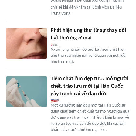
khiếm khuyết suốt phần đời còn lại', bà B.H
chia sẻ khi đến khám tại Bệnh viện Da liễu
Trung ương.
Phát hiện ung thư từ sự thay đổi
bất thường ở mặt
Người phụ nữ gần 60 tuổi bất ngờ phát hiện
ung thư sau nhiều năm chủ quan với nốt ruồi
nhỏ trên mặt.
Tiêm chất làm đẹp từ... mô người
chết, trào lưu mới tại Hàn Quốc
gây tranh cãi về đạo đức
Một xu hướng làm đẹp mới tại Hàn Quốc sử
dụng chất tiêm chiết xuất từ mô người đã qua
đời đang gây tranh cãi. Nhiều ý kiến lo ngại về
rủi ro an toàn và vấn đề đạo đức khi các sản
phẩm này được thương mại hóa.