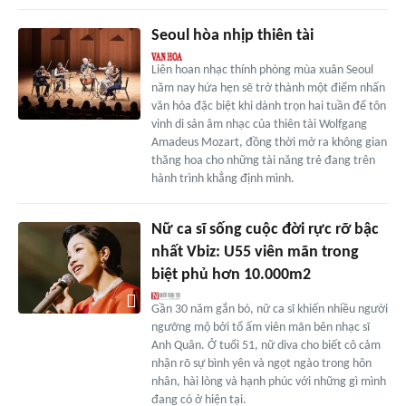
Seoul hòa nhịp thiên tài
Liên hoan nhạc thính phòng mùa xuân Seoul
năm nay hứa hẹn sẽ trở thành một điểm nhấn
văn hóa đặc biệt khi dành trọn hai tuần để tôn
vinh di sản âm nhạc của thiên tài Wolfgang
Amadeus Mozart, đồng thời mở ra không gian
thăng hoa cho những tài năng trẻ đang trên
hành trình khẳng định mình.
Nữ ca sĩ sống cuộc đời rực rỡ bậc
nhất Vbiz: U55 viên mãn trong
biệt phủ hơn 10.000m2
Gần 30 năm gắn bó, nữ ca sĩ khiến nhiều người
ngưỡng mộ bởi tổ ấm viên mãn bên nhạc sĩ
Anh Quân. Ở tuổi 51, nữ diva cho biết cô cảm
nhận rõ sự bình yên và ngọt ngào trong hôn
nhân, hài lòng và hạnh phúc với những gì mình
đang có ở hiện tại.