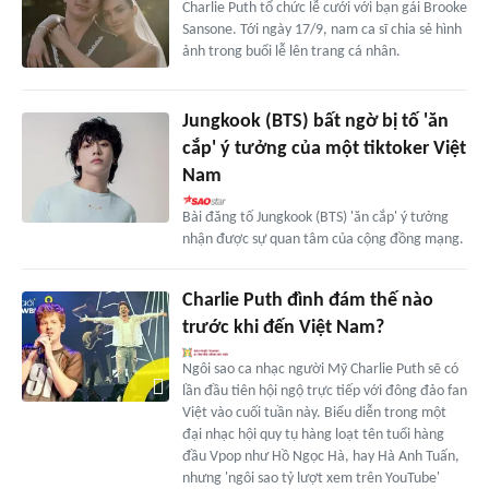
Charlie Puth tổ chức lễ cưới với bạn gái Brooke
Sansone. Tới ngày 17/9, nam ca sĩ chia sẻ hình
ảnh trong buổi lễ lên trang cá nhân.
Jungkook (BTS) bất ngờ bị tố 'ăn
cắp' ý tưởng của một tiktoker Việt
Nam
Bài đăng tố Jungkook (BTS) 'ăn cắp' ý tưởng
nhận được sự quan tâm của cộng đồng mạng.
Charlie Puth đình đám thế nào
trước khi đến Việt Nam?
Ngôi sao ca nhạc người Mỹ Charlie Puth sẽ có
lần đầu tiên hội ngộ trực tiếp với đông đảo fan
Việt vào cuối tuần này. Biểu diễn trong một
đại nhạc hội quy tụ hàng loạt tên tuổi hàng
đầu Vpop như Hồ Ngọc Hà, hay Hà Anh Tuấn,
nhưng 'ngôi sao tỷ lượt xem trên YouTube'