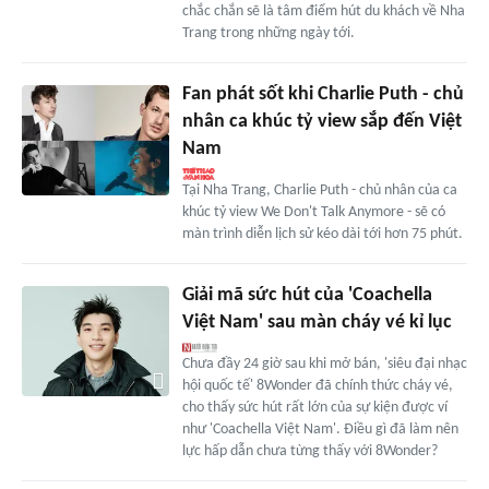
chắc chắn sẽ là tâm điểm hút du khách về Nha
Trang trong những ngày tới.
Fan phát sốt khi Charlie Puth - chủ
nhân ca khúc tỷ view sắp đến Việt
Nam
Tại Nha Trang, Charlie Puth - chủ nhân của ca
khúc tỷ view We Don't Talk Anymore - sẽ có
màn trình diễn lịch sử kéo dài tới hơn 75 phút.
Giải mã sức hút của 'Coachella
Việt Nam' sau màn cháy vé kỉ lục
Chưa đầy 24 giờ sau khi mở bán, 'siêu đại nhạc
hội quốc tế' 8Wonder đã chính thức cháy vé,
cho thấy sức hút rất lớn của sự kiện được ví
như 'Coachella Việt Nam'. Điều gì đã làm nên
lực hấp dẫn chưa từng thấy với 8Wonder?