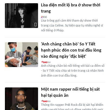
Lisa diện mốt lộ bra ở show thời
trang
Lisa trông gợi cảm khi tham dự show thời
trang của Celine. Sự kiện quy tụ nhiều nghệ sĩ
nổi tiếng ở Pháp.
'Anh chàng chăn bò' So Y Tiết
hạnh phúc đón con trai đầu lòng
vào đúng ngày 'đặc biệt'
Anh chàng chăn bò nổi tiếng với bài ca đếm số
- So Y Tiết vừa chia sẻ trên trang cá nhân hình
ảnh đón con trai đầu lòng.
Một nam rapper nổi tiếng bị sát
hại tại quán ăn
Thông tin rapper PnB Rock đã bị sát hại khiến
nhiều người hâm mộ và đồng nghiệp bất ngờ,