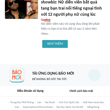
showbiz: Nữ diễn viên bắt quả
tang bạn trai nổi tiếng ngoại tình
với 12 người phụ nữ cùng lúc
Nữ diễn viên này vô cùng đau lòng khi phát
hiện ra bạn trai lừa dối cô sau 3 năm bên
nhau.
XEM THÊM
TẢI ỨNG DỤNG BÁO MỚI
ĐỂ KHÔNG BỎ SÓT TIN TỨC
Điều khoản sử dụng
Chính sách bảo mật
Trung Học Phổ Thông
Lào
Hai Nước
Chủ Tịch Quốc Hội
Việt Nam-Australia
Iran
Saysomphone Phomvihane
Đại Học Quốc Gia Hà Nội
Nắng Nóng