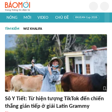
NÓNG
MỚI
VIDEO
CHỦ ĐỀ
#ASEAN Cup 2026
#Tuyển sinh đại học 2026
#Trí tuệ nhân tạo
#Mỹ - Iran
TÌM KIẾM
WIZ KHALIFA
#Khám phá Việt Nam
#Khám phá thế giới
Sô Y Tiết: Từ hiện tượng TikTok đến chiến
thắng gián tiếp ở giải Latin Grammy