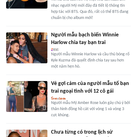
nhạc người Mỹ mới đây đã tiết lộ thông tin
hợp tác với BTS. Qua đó, rất có thể BTS đang
chuẩn bị cho album mới!
Người mẫu bạch biến Winnie
Harlow chia tay bạn trai
Người mẫu Winnie Harlow và cầu thủ bóng rổ
Kyle Kuzma đã quyết định chia tay sau hơn
một năm hẹn hò.
Vẻ gợi cảm của người mẫu tố bạn
trai ngoại tình với 12 cô gái
Người mẫu Mỹ Amber Rose luôn gây chú ý bởi
thân hình đồng hồ cát với vòng 1 và vòng 3
cực khủng.
Chưa từng có trong lịch sử