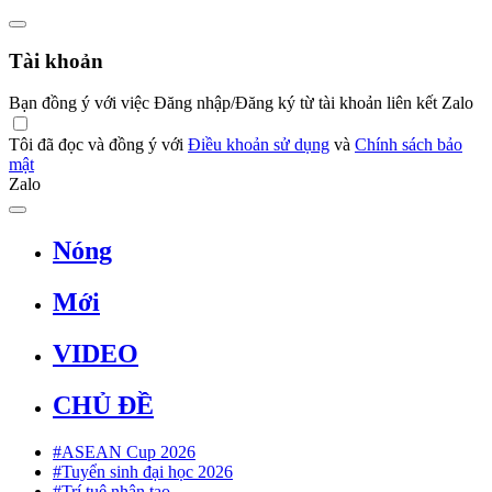
Tài khoản
Bạn đồng ý với việc Đăng nhập/Đăng ký từ tài khoản liên kết Zalo
Tôi đã đọc và đồng ý với
Điều khoản sử dụng
và
Chính sách bảo
mật
Zalo
Nóng
Mới
VIDEO
CHỦ ĐỀ
#ASEAN Cup 2026
#Tuyển sinh đại học 2026
#Trí tuệ nhân tạo