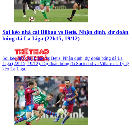
Soi kèo nhà cái Bilbao vs Betis. Nhận định, dự đoán
bóng đá La Liga (22h15, 19/12)
Soi kèo nhà cái Bilbao vs Betis. Nhận định, dự đoán bóng đá La
Liga (22h15, 19/12). Dự đoán bóng đá Sociedad vs Villarreal. Tỷ lệ
kèo La Liga.