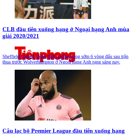
CLB đầu tiên xuống hạng ở Ngoại hạng Anh mùa
giải 2020/2021
Sheffield United chính thức xuống hạng sớm 6 vòng đấu sau trận
thua trước Wolverhampton ở Ngoại hạng Anh rạng sáng nay.
Câu lạc bộ Premier League đầu tiên xuống hạng