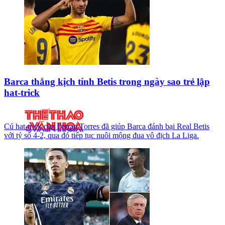
Barca thắng kịch tính Betis trong ngày sao trẻ lập
hat-trick
Cú hat-trick của Ferran Torres đã giúp Barca đánh bại Real Betis
với tỷ số 4-2, qua đó tiếp tục nuôi mộng đua vô địch La Liga.