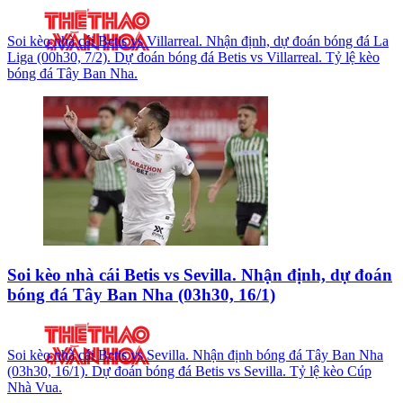
Soi kèo nhà cái Betis vs Villarreal. Nhận định, dự đoán bóng đá La
Liga (00h30, 7/2). Dự đoán bóng đá Betis vs Villarreal. Tỷ lệ kèo
bóng đá Tây Ban Nha.
Soi kèo nhà cái Betis vs Sevilla. Nhận định, dự đoán
bóng đá Tây Ban Nha (03h30, 16/1)
Soi kèo nhà cái Betis vs Sevilla. Nhận định bóng đá Tây Ban Nha
(03h30, 16/1). Dự đoán bóng đá Betis vs Sevilla. Tỷ lệ kèo Cúp
Nhà Vua.