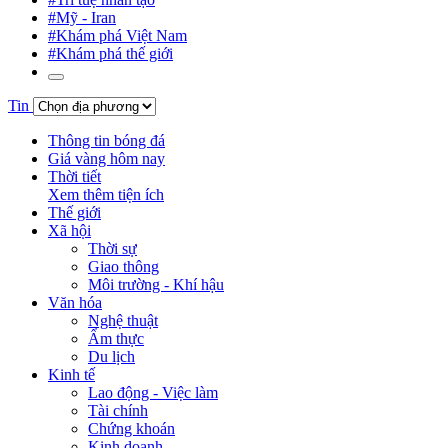
#Mỹ - Iran
#Khám phá Việt Nam
#Khám phá thế giới
Tin
Thông tin bóng đá
Giá vàng hôm nay
Thời tiết
Xem thêm tiện ích
Thế giới
Xã hội
Thời sự
Giao thông
Môi trường - Khí hậu
Văn hóa
Nghệ thuật
Ẩm thực
Du lịch
Kinh tế
Lao động - Việc làm
Tài chính
Chứng khoán
Kinh doanh