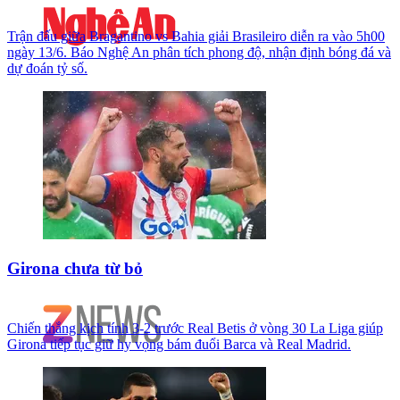
Trận đấu giữa Bragantino vs Bahia giải Brasileiro diễn ra vào 5h00
ngày 13/6. Báo Nghệ An phân tích phong độ, nhận định bóng đá và
dự đoán tỷ số.
Girona chưa từ bỏ
Chiến thắng kịch tính 3-2 trước Real Betis ở vòng 30 La Liga giúp
Girona tiếp tục giữ hy vọng bám đuổi Barca và Real Madrid.