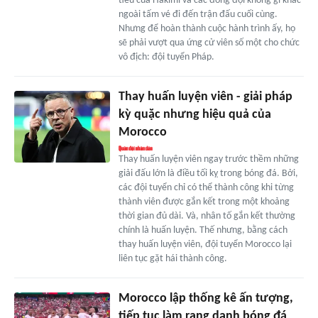
tiêu của Hakimi và các đồng đội không gì khác
ngoài tấm vé đi đến trận đấu cuối cùng.
Nhưng để hoàn thành cuộc hành trình ấy, họ
sẽ phải vượt qua ứng cử viên số một cho chức
vô địch: đội tuyển Pháp.
Thay huấn luyện viên - giải pháp
kỳ quặc nhưng hiệu quả của
Morocco
Thay huấn luyện viên ngay trước thềm những
giải đấu lớn là điều tối kỵ trong bóng đá. Bởi,
các đội tuyển chỉ có thể thành công khi từng
thành viên được gắn kết trong một khoảng
thời gian đủ dài. Và, nhân tố gắn kết thường
chính là huấn luyện. Thế nhưng, bằng cách
thay huấn luyện viên, đội tuyển Morocco lại
liên tục gặt hái thành công.
Morocco lập thống kê ấn tượng,
tiếp tục làm rạng danh bóng đá