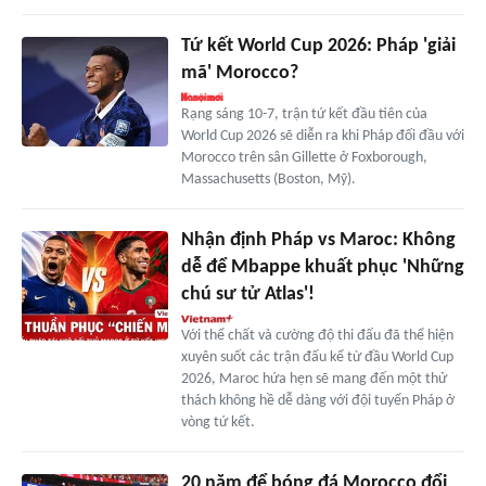
Tứ kết World Cup 2026: Pháp 'giải
mã' Morocco?
Rạng sáng 10-7, trận tứ kết đầu tiên của
World Cup 2026 sẽ diễn ra khi Pháp đối đầu với
Morocco trên sân Gillette ở Foxborough,
Massachusetts (Boston, Mỹ).
Nhận định Pháp vs Maroc: Không
dễ để Mbappe khuất phục 'Những
chú sư tử Atlas'!
Với thể chất và cường độ thi đấu đã thể hiện
xuyên suốt các trận đấu kể từ đầu World Cup
2026, Maroc hứa hẹn sẽ mang đến một thử
thách không hề dễ dàng với đội tuyển Pháp ở
vòng tứ kết.
20 năm để bóng đá Morocco đổi