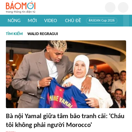
NÓNG
MỚI
VIDEO
CHỦ ĐỀ
#ASEAN Cup 2026
#Trí tuệ nhân tạo
#Mỹ - Iran
#Khám phá Việt Nam
TÌM KIẾM
WALID REGRAGUI
#Khám phá thế giới
Bà nội Yamal giữa tâm bão tranh cãi: 'Cháu
tôi không phải người Morocco'