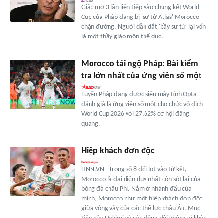
Giấc mơ 3 lần liên tiếp vào chung kết World
Cup của Pháp đang bị 'sư tử Atlas' Morocco
chặn đường. Người dẫn dắt 'bầy sư tử' lại vốn
là một thầy giáo môn thể dục.
Morocco tái ngộ Pháp: Bài kiểm
tra lớn nhất của ứng viên số một
Tuyển Pháp đang được siêu máy tính Opta
đánh giá là ứng viên số một cho chức vô địch
World Cup 2026 với 27,62% cơ hội đăng
quang.
Hiệp khách đơn độc
HNN.VN - Trong số 8 đội lọt vào tứ kết,
Morocco là đại diện duy nhất còn sót lại của
bóng đá châu Phi. Nằm ở nhánh đấu của
mình, Morocco như một hiệp khách đơn độc
giữa vòng vây của các thế lực châu Âu. Mục