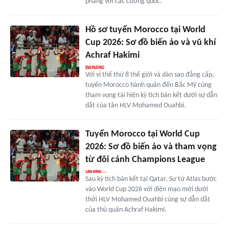
phẳng với các cường quốc.
Hồ sơ tuyển Morocco tại World
Cup 2026: Sơ đồ biến ảo và vũ khí
Achraf Hakimi
Với vị thế thứ 8 thế giới và dàn sao đẳng cấp,
tuyển Morocco hành quân đến Bắc Mỹ cùng
tham vọng tái hiện kỳ tích bán kết dưới sự dẫn
dắt của tân HLV Mohamed Ouahbi.
Tuyển Morocco tại World Cup
2026: Sơ đồ biến ảo và tham vọng
từ đôi cánh Champions League
Sau kỳ tích bán kết tại Qatar, Sư tử Atlas bước
vào World Cup 2026 với diện mạo mới dưới
thời HLV Mohamed Ouahbi cùng sự dẫn dắt
của thủ quân Achraf Hakimi.