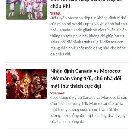
châu Phi
Đội tuyển Morocco tiếp tục khẳng định vị thế
của mình tại World Cup 2026 khi đánh bại chủ
nhà Canada 3-0 để giành vé vào tứ kết. Chiến
thắng thuyết phục này không chỉ giúp 'Sư tử
Atlas' nối dài hành trình tại giải đấu mà còn
mang đến nhiều cột mốc đáng nhớ cho bóng
đá châu Phi.
Nhận định Canada vs Morocco:
Mở màn vòng 1/8, chủ nhà đối
mặt thử thách cực đại
Cuộc đụng độ giữa Canada và Morocco là cặp
đấu 'kích nổ' vòng 1/8. Màn so tài sắp tới là
một trong những cuộc chạm trán rất khó
lường, nơi khẳng định vị thế cùng tham vọng
của hai nền bóng đá.