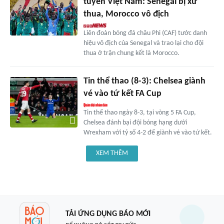
tuyển Việt Nam: Senegal bị xử
thua, Morocco vô địch
Liên đoàn bóng đá châu Phi (CAF) tước danh
hiệu vô địch của Senegal và trao lại cho đội
thua ở trận chung kết là Morocco.
Tin thể thao (8-3): Chelsea giành
vé vào tứ kết FA Cup
Tin thể thao ngày 8-3, tại vòng 5 FA Cup,
Chelsea đánh bại đội bóng hạng dưới
Wrexham với tỷ số 4-2 để giành vé vào tứ kết.
XEM THÊM
TẢI ỨNG DỤNG BÁO MỚI