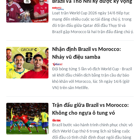
Brazil và Thổ Nhĩ Kỳ được kỳ vọng
Loạt trận World Cup 2026 ngày 14/6 tiếp tục
mang đến nhiều cuộc so tài đáng chú ý, trong
đó trận đấu giữa Qatar đối đầu Thụy Sĩ và
Brazil gặp Morocco là hai trận đấu đáng chú ý.
Nhận định Brazil vs Morocco:
Nhảy vũ điệu samba
Đội bóng từng 5 lần vô địch World Cup - Brazil
sẽ khởi đầu chiến dịch bằng trận cầu dự báo
khó khăn với Morocco, lúc 5h ngày 14/6 (giờ
VN) trên sân Metlife.
Trận đấu giữa Brazil vs Morocco:
Không cho ngựa ô tung vó
Brazil bước vào hành trình chinh phục chức vô
địch World Cup thứ 6 trong lịch sử bằng cuộc
đối đầu có tính chất định đoạt ngôi đầu bảng