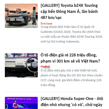
[GALLERY] Toyota bZ4X Touring
cập bến Đông Nam Á, lăn bánh
487 km/sạc
Trong khuôn khổ Triển lãm Ô tô Quốc tế
Gaikindo (GIIAS) 2026, Toyota đã chính thức
ra mắt mẫu xe thuần điện bZ4X Touring 2026
mới tại thị trường Indonesia.
Ô tô điện giá rẻ 226 triệu đồng,
phạm vi 301 km sẽ về Việt Nam?
Ô tô điện mini gây chú ý nhờ thiết kế mới,
phạm vi hoạt động lên tới 301 km theo chuẩn
CLTC cùng mức giá khởi điểm chỉ khoảng 226
triệu đồng.
[GALLERY] Honda Super-One - ôtô
điện nhỏ nhưng 'có võ', chờ ngày