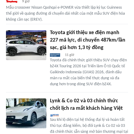
9 giờ
Mẫu crossover Nissan Qashqai e-POWER vừa thiết lập kỷ lục Guinness
thế giới về quãng đường di chuyển dài nhất của một mẫu SUV điện hóa
không cần sạc (EREV).
Toyota giới thiệu xe điện mạnh
227 mã lực, di chuyển 487km/lần
sạc, giá hơn 1,3 tỷ đồng
11 giờ
Toyota đã chính thức giới thiệu SUV chạy điện
bZ4X Touring 2026 tại Triển lãm Ô tô Quốc tế
Gaikindo Indonesia (GIIAS) 2026, đánh dấu
màn ra mắt của biến thể thực dụng và đa
dụng hơn trong dòng SUV điện bZ4X.
Lynk & Co 02 và 03 chính thức
chốt lịch ra mắt khách hàng Việt
Sau khi lộ diện tại hệ thống đại lý và hoàn tất
thủ tục đăng kiểm, bộ đôi Lynk & Co 02 và 03
đã chính thức sẵn sàng mở bán thương mại tại