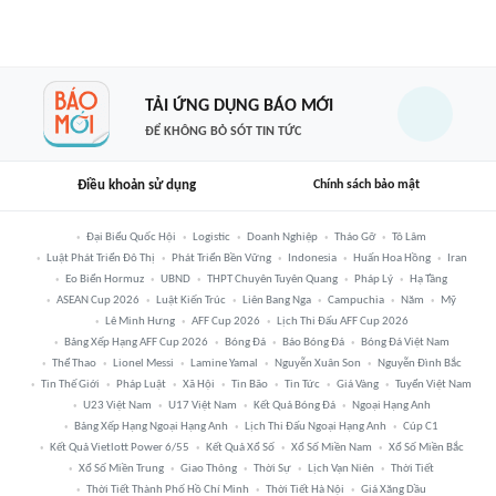
TẢI ỨNG DỤNG BÁO MỚI
ĐỂ KHÔNG BỎ SÓT TIN TỨC
Điều khoản sử dụng
Chính sách bảo mật
Đại Biểu Quốc Hội
Logistic
Doanh Nghiệp
Tháo Gỡ
Tô Lâm
Luật Phát Triển Đô Thị
Phát Triển Bền Vững
Indonesia
Huấn Hoa Hồng
Iran
Eo Biển Hormuz
UBND
THPT Chuyên Tuyên Quang
Pháp Lý
Hạ Tầng
ASEAN Cup 2026
Luật Kiến Trúc
Liên Bang Nga
Campuchia
Năm
Mỹ
Lê Minh Hưng
AFF Cup 2026
Lịch Thi Đấu AFF Cup 2026
Bảng Xếp Hạng AFF Cup 2026
Bóng Đá
Báo Bóng Đá
Bóng Đá Việt Nam
Thể Thao
Lionel Messi
Lamine Yamal
Nguyễn Xuân Son
Nguyễn Đình Bắc
Tin Thế Giới
Pháp Luật
Xã Hội
Tin Bão
Tin Tức
Giá Vàng
Tuyển Việt Nam
U23 Việt Nam
U17 Việt Nam
Kết Quả Bóng Đá
Ngoại Hạng Anh
Bảng Xếp Hạng Ngoại Hạng Anh
Lịch Thi Đấu Ngoại Hạng Anh
Cúp C1
Kết Quả Vietlott Power 6/55
Kết Quả Xổ Số
Xổ Số Miền Nam
Xổ Số Miền Bắc
Xổ Số Miền Trung
Giao Thông
Thời Sự
Lịch Vạn Niên
Thời Tiết
Thời Tiết Thành Phố Hồ Chí Minh
Thời Tiết Hà Nội
Giá Xăng Dầu