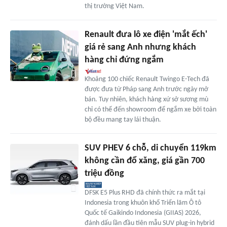
thị trường Việt Nam.
Renault đưa lô xe điện 'mắt ếch'
giá rẻ sang Anh nhưng khách
hàng chỉ đứng ngắm
Khoảng 100 chiếc Renault Twingo E-Tech đã
được đưa từ Pháp sang Anh trước ngày mở
bán. Tuy nhiên, khách hàng xứ sở sương mù
chỉ có thể đến showroom để ngắm xe bởi toàn
bộ đều mang tay lái thuận.
SUV PHEV 6 chỗ, di chuyển 119km
không cần đổ xăng, giá gần 700
triệu đồng
DFSK E5 Plus RHD đã chính thức ra mắt tại
Indonesia trong khuôn khổ Triển lãm Ô tô
Quốc tế Gaikindo Indonesia (GIIAS) 2026,
đánh dấu lần đầu tiên mẫu SUV plug-in hybrid