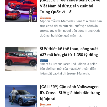
[GALLERY] Mercedes-Benz CLA về
Việt Nam bị dừng sản xuất tại
Trung Quốc vì... ế
Mặc dù mẫu xe Mercedes-Benz CLA phiên bản
trục cơ sở dài sở hữu hiệu suất vận hành ấn
tượng, tuy nhiên người tiêu dùng Trung Quốc
dường như không quá mặn mà.
SUV thiết kế thể thao, công suất
637 mã lực, giá từ 1,350 tỷ đồng
Smart #5 Brabus Laser Red Edition là phiên
bản giới hạn mới của mẫu SUV thuần điện
hiệu suất cao tại thị trường Malaysia.
[GALLERY] Cận cảnh Volkswagen
ID. Cross - SUV giá bình dân trang
bị 'xịn sò'