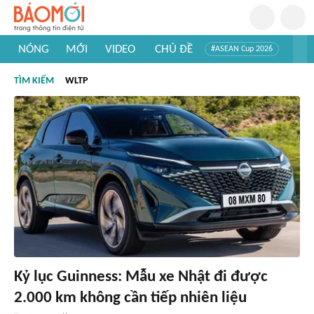
NÓNG
MỚI
VIDEO
CHỦ ĐỀ
#ASEAN Cup 2026
#Trí tuệ nhân tạo
#Mỹ - Iran
#Khám phá Việt Nam
TÌM KIẾM
WLTP
#Khám phá thế giới
Kỷ lục Guinness: Mẫu xe Nhật đi được
2.000 km không cần tiếp nhiên liệu