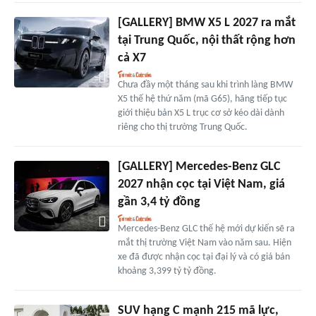
[GALLERY] BMW X5 L 2027 ra mắt
tại Trung Quốc, nội thất rộng hơn
cả X7
Chưa đầy một tháng sau khi trình làng BMW
X5 thế hệ thứ năm (mã G65), hãng tiếp tục
giới thiệu bản X5 L trục cơ sở kéo dài dành
riêng cho thị trường Trung Quốc.
[GALLERY] Mercedes-Benz GLC
2027 nhận cọc tại Việt Nam, giá
gần 3,4 tỷ đồng
Mercedes-Benz GLC thế hệ mới dự kiến sẽ ra
mắt thị trường Việt Nam vào năm sau. Hiện
xe đã được nhận cọc tại đại lý và có giá bán
khoảng 3,399 tỷ tỷ đồng.
SUV hạng C mạnh 215 mã lực,