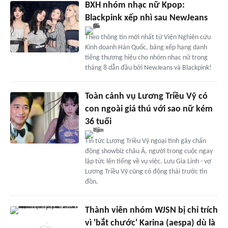
BXH nhóm nhạc nữ Kpop:
Blackpink xếp nhì sau NewJeans
Theo thông tin mới nhất từ Viện Nghiên cứu
Kinh doanh Hàn Quốc, bảng xếp hạng danh
tiếng thương hiệu cho nhóm nhạc nữ trong
tháng 8 dẫn đầu bởi NewJeans và Blackpink!
Toàn cảnh vụ Lương Triều Vỹ có
con ngoài giá thú với sao nữ kém
36 tuổi
Tin tức Lương Triều Vỹ ngoại tình gây chấn
động showbiz châu Á, người trong cuộc ngay
lập tức lên tiếng về vụ việc. Lưu Gia Linh - vợ
Lương Triều Vỹ cũng có động thái trước tin
đồn.
Thành viên nhóm WJSN bị chỉ trích
vì 'bắt chước' Karina (aespa) dù là