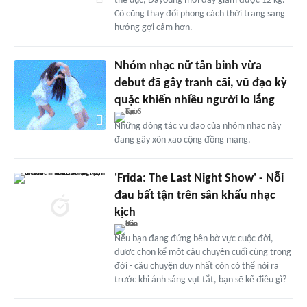
thể dục, Dayoung mới đây giảm được 12 kg.
Cô cũng thay đổi phong cách thời trang sang
hướng gợi cảm hơn.
Nhóm nhạc nữ tân binh vừa
debut đã gây tranh cãi, vũ đạo kỳ
quặc khiến nhiều người lo lắng
Những động tác vũ đạo của nhóm nhạc này
đang gây xôn xao cộng đồng mạng.
'Frida: The Last Night Show' - Nỗi
đau bất tận trên sân khấu nhạc
kịch
Nếu bạn đang đứng bên bờ vực cuộc đời,
được chọn kể một câu chuyện cuối cùng trong
đời - câu chuyện duy nhất còn có thể nói ra
trước khi ánh sáng vụt tắt, bạn sẽ kể điều gì?