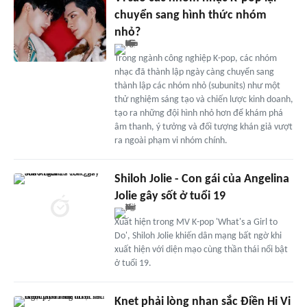
chuyển sang hình thức nhóm
nhỏ?
Trong ngành công nghiệp K-pop, các nhóm
nhạc đã thành lập ngày càng chuyển sang
thành lập các nhóm nhỏ (subunits) như một
thử nghiệm sáng tạo và chiến lược kinh doanh,
tạo ra những đội hình nhỏ hơn để khám phá
âm thanh, ý tưởng và đối tượng khán giả vượt
ra ngoài phạm vi nhóm chính.
Shiloh Jolie - Con gái của Angelina
Jolie gây sốt ở tuổi 19
Xuất hiện trong MV K-pop 'What's a Girl to
Do', Shiloh Jolie khiến dân mạng bất ngờ khi
xuất hiện với diện mạo cùng thần thái nổi bật
ở tuổi 19.
Knet phải lòng nhan sắc Điền Hi Vi