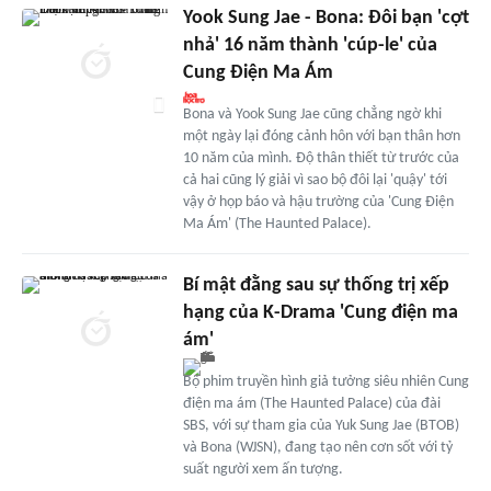
Yook Sung Jae - Bona: Đôi bạn 'cợt
nhả' 16 năm thành 'cúp-le' của
Cung Điện Ma Ám
Bona và Yook Sung Jae cũng chẳng ngờ khi
một ngày lại đóng cảnh hôn với bạn thân hơn
10 năm của mình. Độ thân thiết từ trước của
cả hai cũng lý giải vì sao bộ đôi lại 'quậy' tới
vậy ở họp báo và hậu trường của 'Cung Điện
Ma Ám' (The Haunted Palace).
Bí mật đằng sau sự thống trị xếp
hạng của K-Drama 'Cung điện ma
ám'
Bộ phim truyền hình giả tưởng siêu nhiên Cung
điện ma ám (The Haunted Palace) của đài
SBS, với sự tham gia của Yuk Sung Jae (BTOB)
và Bona (WJSN), đang tạo nên cơn sốt với tỷ
suất người xem ấn tượng.