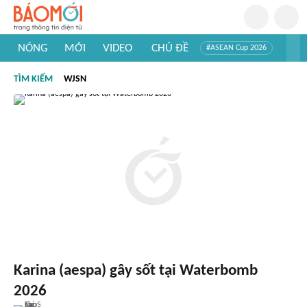
NÓNG
MỚI
VIDEO
CHỦ ĐỀ
#ASEAN Cup 2026
#Trí tuệ nhân tạo
#Mỹ - Iran
#Khám phá Việt Nam
TÌM KIẾM
WJSN
#Khám phá thế giới
Karina (aespa) gây sốt tại Waterbomb
2026