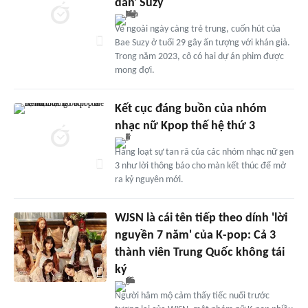
dân' Suzy
Vẻ ngoài ngày càng trẻ trung, cuốn hút của
Bae Suzy ở tuổi 29 gây ấn tượng với khán giả.
Trong năm 2023, cô có hai dự án phim được
mong đợi.
Kết cục đáng buồn của nhóm
nhạc nữ Kpop thế hệ thứ 3
Hàng loạt sự tan rã của các nhóm nhạc nữ gen
3 như lời thông báo cho màn kết thúc để mở
ra kỷ nguyên mới.
WJSN là cái tên tiếp theo dính 'lời
nguyền 7 năm' của K-pop: Cả 3
thành viên Trung Quốc không tái
ký
Người hâm mộ cảm thấy tiếc nuối trước