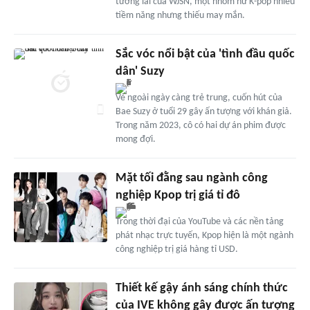
tương lai của WJSN, một nhóm nữ K-pop nhiều
tiềm năng nhưng thiếu may mắn.
Sắc vóc nổi bật của 'tình đầu quốc
dân' Suzy
Vẻ ngoài ngày càng trẻ trung, cuốn hút của
Bae Suzy ở tuổi 29 gây ấn tượng với khán giả.
Trong năm 2023, cô có hai dự án phim được
mong đợi.
Mặt tối đằng sau ngành công
nghiệp Kpop trị giá tỉ đô
Trong thời đại của YouTube và các nền tảng
phát nhạc trực tuyến, Kpop hiện là một ngành
công nghiệp trị giá hàng tỉ USD.
Thiết kế gậy ánh sáng chính thức
của IVE không gây được ấn tượng