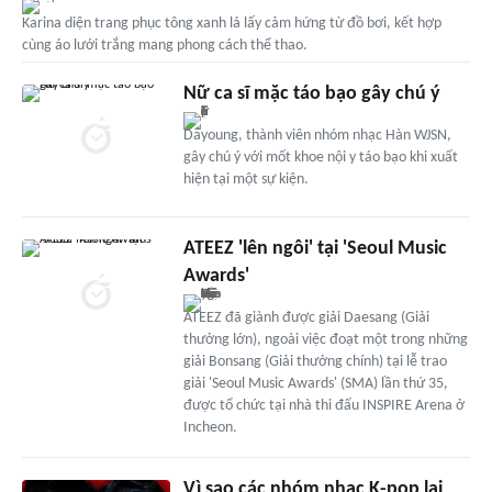
Karina diện trang phục tông xanh lá lấy cảm hứng từ đồ bơi, kết hợp
cùng áo lưới trắng mang phong cách thể thao.
Nữ ca sĩ mặc táo bạo gây chú ý
Dayoung, thành viên nhóm nhạc Hàn WJSN,
gây chú ý với mốt khoe nội y táo bạo khi xuất
hiện tại một sự kiện.
ATEEZ 'lên ngôi' tại 'Seoul Music
Awards'
ATEEZ đã giành được giải Daesang (Giải
thưởng lớn), ngoài việc đoạt một trong những
giải Bonsang (Giải thưởng chính) tại lễ trao
giải 'Seoul Music Awards' (SMA) lần thứ 35,
được tổ chức tại nhà thi đấu INSPIRE Arena ở
Incheon.
Vì sao các nhóm nhạc K-pop lại