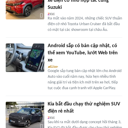
xe điện cỡ nhỏ hợp tác cùng
Suzuki
Ra mắt vào năm 2024, những chiếc SUV thuần
điện cỡ nhỏ Toyota Urban Cruiser đã bắt đầu
có mặt tại các showroom tại châu Âu.
Android sắp có bản cập nhật, có
thể xem YouTube, lướt Web trên
xe
Google sắp tung bản cập nhật lớn cho Android
Auto vào cuối năm nay, hứa hẹn nhiều tính
năng giải trí và tiện ích mới trên xe hơi, tiếp
tục cuộc đua cạnh tranh với Apple CarPlay.
Kia bắt đầu chạy thử nghiệm SUV
điện rẻ nhất
Sau khi ra mắt dưới dạng concept hồi tháng 3,
Kia EV2 đã bắt đầu được cho chạy thử nghiệm