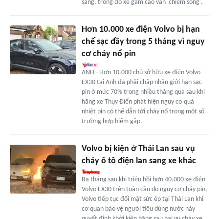
sang, trong đó xe gầm cao vẫn 'chiếm sóng'.
Hơn 10.000 xe điện Volvo bị hạn
chế sạc đầy trong 5 tháng vì nguy
cơ cháy nổ pin
ANH - Hơn 10.000 chủ sở hữu xe điện Volvo
EX30 tại Anh đã phải chấp nhận giới hạn sạc
pin ở mức 70% trong nhiều tháng qua sau khi
hãng xe Thụy Điển phát hiện nguy cơ quá
nhiệt pin có thể dẫn tới cháy nổ trong một số
trường hợp hiếm gặp.
Volvo bị kiện ở Thái Lan sau vụ
cháy ô tô điện lan sang xe khác
Ba tháng sau khi triệu hồi hơn 40.000 xe điện
Volvo EX30 trên toàn cầu do nguy cơ cháy pin,
Volvo tiếp tục đối mặt sức ép tại Thái Lan khi
cơ quan bảo vệ người tiêu dùng nước này
quyết định khởi kiện hãng sau hai vụ cháy xe