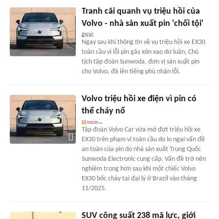
Tranh cãi quanh vụ triệu hồi của
Volvo - nhà sản xuất pin 'chối tội'
Ngay sau khi thông tin về vụ triệu hồi xe EX30
toàn cầu vì lỗi pin gây xôn xao dư luận, Chủ
tịch tập đoàn Sunwoda, đơn vị sản xuất pin
cho Volvo, đã lên tiếng phủ nhận lỗi.
Volvo triệu hồi xe điện vì pin có
thể cháy nổ
Tập đoàn Volvo Car vừa mở đợt triệu hồi xe
EX30 trên phạm vi toàn cầu do lo ngại vấn đề
an toàn của pin do nhà sản xuất Trung Quốc
Sunwoda Electronic cung cấp. Vấn đề trở nên
nghiêm trọng hơn sau khi một chiếc Volvo
EX30 bốc cháy tại đại lý ở Brazil vào tháng
11/2025.
SUV công suất 238 mã lực, giới