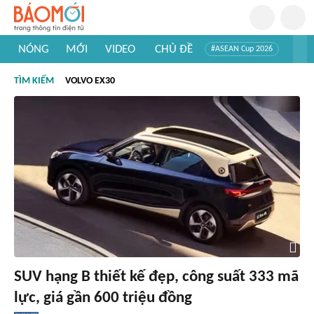
NÓNG
MỚI
VIDEO
CHỦ ĐỀ
#ASEAN Cup 2026
#Trí tuệ nhân tạo
#Mỹ - Iran
#Khám phá Việt Nam
TÌM KIẾM
VOLVO EX30
#Khám phá thế giới
SUV hạng B thiết kế đẹp, công suất 333 mã
lực, giá gần 600 triệu đồng